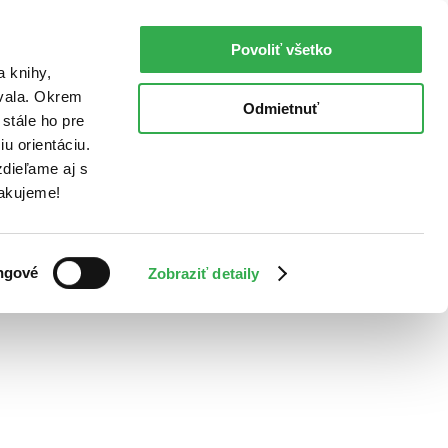
Povoliť všetko
a knihy,
ovala. Okrem
Odmietnuť
stále ho pre
u orientáciu.
dieľame aj s
Ďakujeme!
ngové
Zobraziť detaily