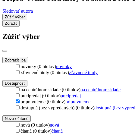
Sledovať autora
Zúžiť výber
Zoradiť
Zúžiť výber
Zobraziť iba
novinky (0 titulov)
novinky
zľavnené tituly (0 titulov)
zľavnené tituly
Dostupnosť
na centrálnom sklade (0 titulov)
na centrálnom sklade
predpredaj (0 titulov)
predpredaj
pripravujeme (0 titulov)
pripravujeme
dostupná (bez vypredaných) (0 titulov)
dostupná (bez vypre
Nové / čítané
nová (0 titulov)
nová
čítaná (0 titulov)
čítaná