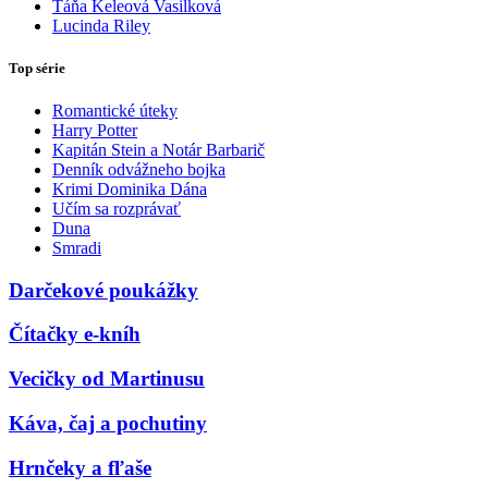
Táňa Keleová Vasilková
Lucinda Riley
Top série
Romantické úteky
Harry Potter
Kapitán Stein a Notár Barbarič
Denník odvážneho bojka
Krimi Dominika Dána
Učím sa rozprávať
Duna
Smradi
Darčekové poukážky
Čítačky e-kníh
Vecičky od Martinusu
Káva, čaj a pochutiny
Hrnčeky a fľaše