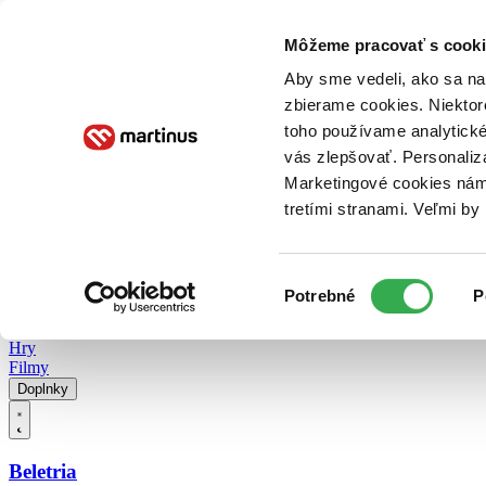
Doručenie
Kníhkupectvá
Knihovrátok
Poukážky
Knižný blog
Kontakt
Môžeme pracovať s cooki
Aby sme vedeli, ako sa na 
zbierame cookies. Niektor
E-knihy
Audioknihy
Hry
Filmy
Knihy
Doplnky
toho používame analytické
vás zlepšovať. Personaliz
Vyhľadávanie
Marketingové cookies nám 
tretími stranami. Veľmi b
Prihlásiť
Vyhľadávanie
Výber
Knihy
Potrebné
P
súhlasu
E-knihy
Audioknihy
Hry
Filmy
Doplnky
Beletria