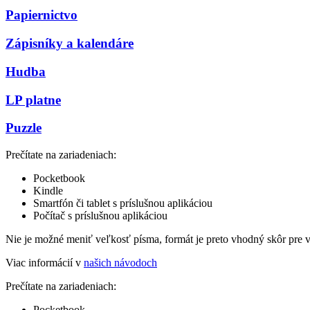
Papiernictvo
Zápisníky a kalendáre
Hudba
LP platne
Puzzle
Prečítate na zariadeniach:
Pocketbook
Kindle
Smartfón či tablet s príslušnou aplikáciou
Počítač s príslušnou aplikáciou
Nie je možné meniť veľkosť písma, formát je preto vhodný skôr pre 
Viac informácií v
našich návodoch
Prečítate na zariadeniach:
Pocketbook