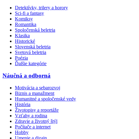
Detektívky, trilery a horory
Sci-fi a fantasy
Komiksy
Romantika
Spoločenská beletria
Klasika
Historické
Slovenská beletria
Svetová beletria
Poézia
Ďalšie kategórie
Náučná a odborná
Motivácia a sebarozvoj
Biznis a manažment
Humanitné a spoločenské vedy
História
Životopisy a reportáže
Vzťahy a rodina
Zdravie a životný štýl
Počítače a internet
Hobby
Umenie a dizajn