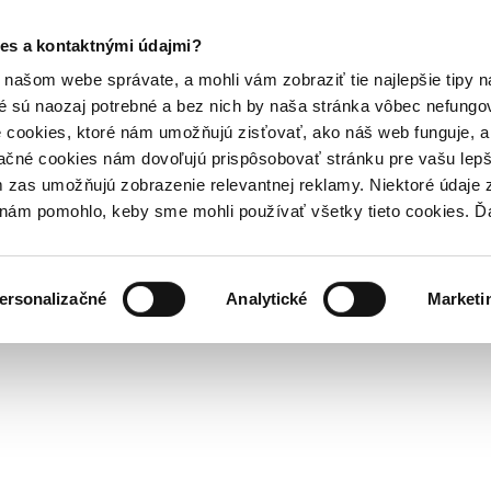
es a kontaktnými údajmi?
našom webe správate, a mohli vám zobraziť tie najlepšie tipy n
é sú naozaj potrebné a bez nich by naša stránka vôbec nefung
 cookies, ktoré nám umožňujú zisťovať, ako náš web funguje, a 
ačné cookies nám dovoľujú prispôsobovať stránku pre vašu lepši
zas umožňujú zobrazenie relevantnej reklamy. Niektoré údaje z
y nám pomohlo, keby sme mohli používať všetky tieto cookies. 
ersonalizačné
Analytické
Marketi