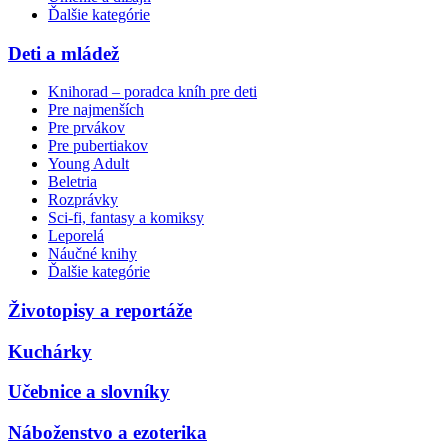
Ďalšie kategórie
Deti a mládež
Knihorad – poradca kníh pre deti
Pre najmenších
Pre prvákov
Pre pubertiakov
Young Adult
Beletria
Rozprávky
Sci-fi, fantasy a komiksy
Leporelá
Náučné knihy
Ďalšie kategórie
Životopisy a reportáže
Kuchárky
Učebnice a slovníky
Náboženstvo a ezoterika