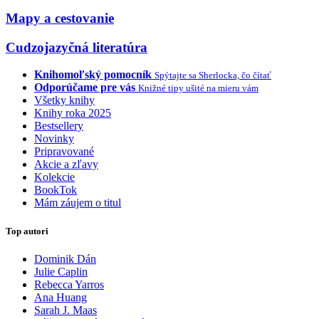
Mapy a cestovanie
Cudzojazyčná literatúra
Knihomoľský pomocník
Spýtajte sa Sherlocka, čo čítať
Odporúčame pre vás
Knižné tipy ušité na mieru vám
Všetky knihy
Knihy roka 2025
Bestsellery
Novinky
Pripravované
Akcie a zľavy
Kolekcie
BookTok
Mám záujem o titul
Top autori
Dominik Dán
Julie Caplin
Rebecca Yarros
Ana Huang
Sarah J. Maas