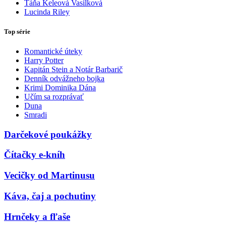
Táňa Keleová Vasilková
Lucinda Riley
Top série
Romantické úteky
Harry Potter
Kapitán Stein a Notár Barbarič
Denník odvážneho bojka
Krimi Dominika Dána
Učím sa rozprávať
Duna
Smradi
Darčekové poukážky
Čítačky e-kníh
Vecičky od Martinusu
Káva, čaj a pochutiny
Hrnčeky a fľaše