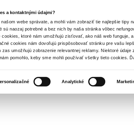
es a kontaktnými údajmi?
našom webe správate, a mohli vám zobraziť tie najlepšie tipy n
é sú naozaj potrebné a bez nich by naša stránka vôbec nefung
 cookies, ktoré nám umožňujú zisťovať, ako náš web funguje, a 
ačné cookies nám dovoľujú prispôsobovať stránku pre vašu lepši
zas umožňujú zobrazenie relevantnej reklamy. Niektoré údaje z
y nám pomohlo, keby sme mohli používať všetky tieto cookies. 
ersonalizačné
Analytické
Marketi