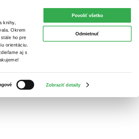
Povoliť všetko
a knihy,
ovala. Okrem
Odmietnuť
stále ho pre
u orientáciu.
dieľame aj s
Ďakujeme!
ngové
Zobraziť detaily