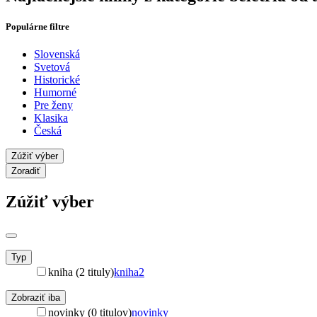
Populárne filtre
Slovenská
Svetová
Historické
Humorné
Pre ženy
Klasika
Česká
Zúžiť výber
Zoradiť
Zúžiť výber
Typ
kniha (2 tituly)
kniha
2
Zobraziť iba
novinky (0 titulov)
novinky