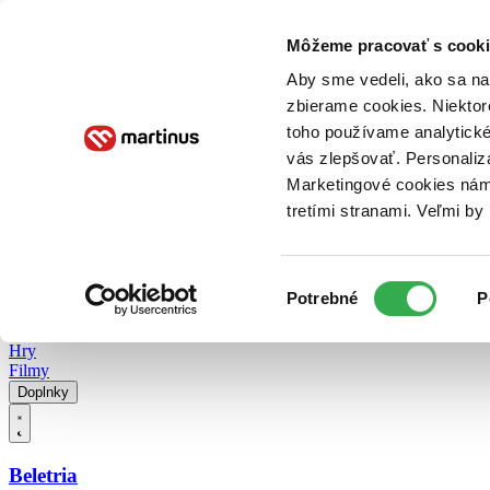
Doručenie
Kníhkupectvá
Knihovrátok
Poukážky
Knižný blog
Kontakt
Môžeme pracovať s cooki
Aby sme vedeli, ako sa na 
zbierame cookies. Niektor
E-knihy
Audioknihy
Hry
Filmy
Knihy
Doplnky
toho používame analytické
vás zlepšovať. Personaliz
Vyhľadávanie
Marketingové cookies nám 
tretími stranami. Veľmi b
Prihlásiť
Vyhľadávanie
Výber
Knihy
Potrebné
P
súhlasu
E-knihy
Audioknihy
Hry
Filmy
Doplnky
Beletria