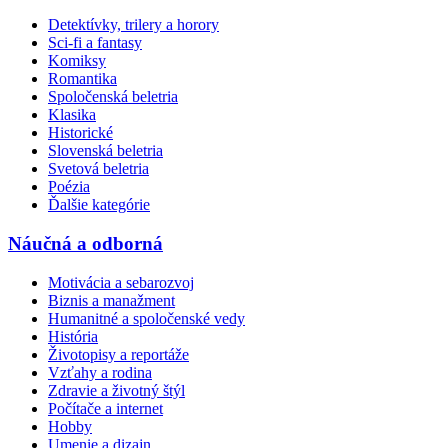
Detektívky, trilery a horory
Sci-fi a fantasy
Komiksy
Romantika
Spoločenská beletria
Klasika
Historické
Slovenská beletria
Svetová beletria
Poézia
Ďalšie kategórie
Náučná a odborná
Motivácia a sebarozvoj
Biznis a manažment
Humanitné a spoločenské vedy
História
Životopisy a reportáže
Vzťahy a rodina
Zdravie a životný štýl
Počítače a internet
Hobby
Umenie a dizajn