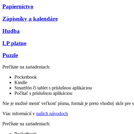
Papiernictvo
Zápisníky a kalendáre
Hudba
LP platne
Puzzle
Prečítate na zariadeniach:
Pocketbook
Kindle
Smartfón či tablet s príslušnou aplikáciou
Počítač s príslušnou aplikáciou
Nie je možné meniť veľkosť písma, formát je preto vhodný skôr pre 
Viac informácií v
našich návodoch
Prečítate na zariadeniach:
Pocketbook