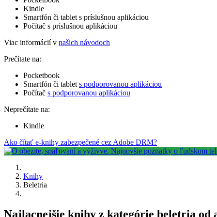
Kindle
Smartfón či tablet s príslušnou aplikáciou
Počítač s príslušnou aplikáciou
Viac informácií v
našich návodoch
Prečítate na:
Pocketbook
Smartfón či tablet
s podporovanou aplikáciou
Počítač
s podporovanou aplikáciou
Neprečítate na:
Kindle
Ako čítať e-knihy zabezpečené cez Adobe DRM?
Knihy
Beletria
Najlacnejšie knihy z kategórie beletria od