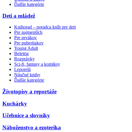
Ďalšie kategórie
Deti a mládež
Knihorad – poradca kníh pre deti
Pre najmenších
Pre prvákov
Pre pubertiakov
Young Adult
Beletria
Rozprávky
Sci-fi, fantasy a komiksy
Leporelá
Náučné knihy
Ďalšie kategórie
Životopisy a reportáže
Kuchárky
Učebnice a slovníky
Náboženstvo a ezoterika