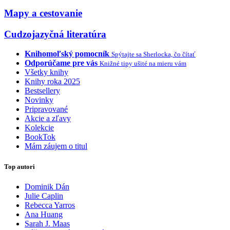
Mapy a cestovanie
Cudzojazyčná literatúra
Knihomoľský pomocník
Spýtajte sa Sherlocka, čo čítať
Odporúčame pre vás
Knižné tipy ušité na mieru vám
Všetky knihy
Knihy roka 2025
Bestsellery
Novinky
Pripravované
Akcie a zľavy
Kolekcie
BookTok
Mám záujem o titul
Top autori
Dominik Dán
Julie Caplin
Rebecca Yarros
Ana Huang
Sarah J. Maas