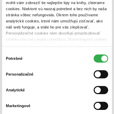
mohli vám zobraziť tie najlepšie tipy na knihy, zbierame
Vydavateľstvo
cookies. Niektoré sú naozaj potrebné a bez nich by naša
Paseka (2 tituly)
Paseka
2
stránka vôbec nefungovala. Okrem toho používame
Väzba
analytické cookies, ktoré nám umožňujú zisťovať, ako
pevná väzba (2 tituly)
pevná väzba
2
náš web funguje, a stále ho pre vás zlepšovať.
Zúžiť výber
Personalizačné cookies nám dovoľujú prispôsobovať
stránku pre vašu lepšiu orientáciu. Marketingové cookies
Zoradiť
nám zas umožňujú zobrazenie relevantnej reklamy.
Niektoré údaje zdieľame aj s tretími stranami. Veľmi by
Výber
nám pomohlo, keby sme mohli používať všetky tieto
Potrebné
súhlasu
cookies. Ďakujeme!
Bestsellery
Top hodnotené
Personalizačné
Novinky
Najdrahšie
Najlacnejšie
Analytické
Najvyššia zľava
Použité filtre
Marketingové
Zrušiť filtre
dostupné
S pevnou väzbou