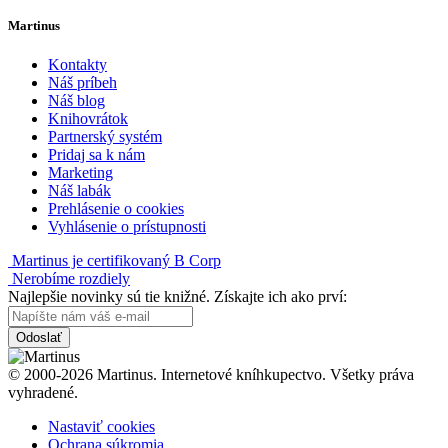
Martinus
Kontakty
Náš príbeh
Náš blog
Knihovrátok
Partnerský systém
Pridaj sa k nám
Marketing
Náš labák
Prehlásenie o cookies
Vyhlásenie o prístupnosti
Martinus je certifikovaný B Corp
Nerobíme rozdiely
Najlepšie novinky sú tie knižné. Získajte ich ako prví:
Odoslať
© 2000-2026 Martinus. Internetové kníhkupectvo. Všetky práva
vyhradené.
Nastaviť cookies
Ochrana súkromia