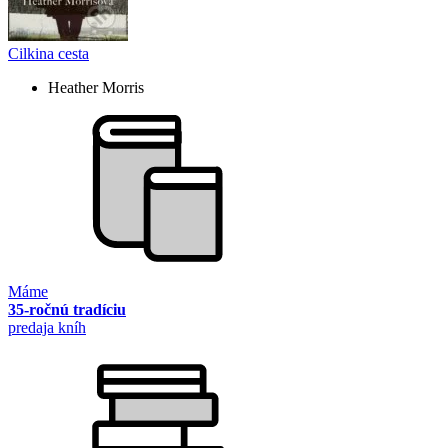
Cilkina cesta
Heather Morris
Máme
35-ročnú tradíciu
predaja kníh