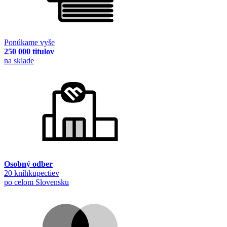
Ponúkame vyše
250 000 titulov
na sklade
Osobný odber
20 kníhkupectiev
po celom Slovensku