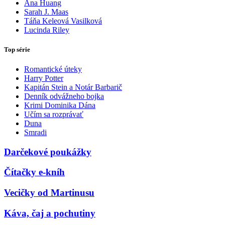
Ana Huang
Sarah J. Maas
Táňa Keleová Vasilková
Lucinda Riley
Top série
Romantické úteky
Harry Potter
Kapitán Stein a Notár Barbarič
Denník odvážneho bojka
Krimi Dominika Dána
Učím sa rozprávať
Duna
Smradi
Darčekové poukážky
Čítačky e-kníh
Vecičky od Martinusu
Káva, čaj a pochutiny