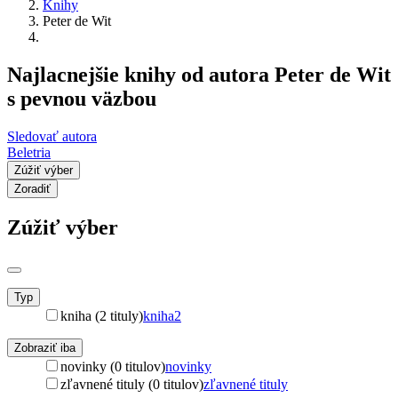
Knihy
Peter de Wit
Najlacnejšie knihy od autora Peter de Wit
s pevnou väzbou
Sledovať autora
Beletria
Zúžiť výber
Zoradiť
Zúžiť výber
Typ
kniha (2 tituly)
kniha
2
Zobraziť iba
novinky (0 titulov)
novinky
zľavnené tituly (0 titulov)
zľavnené tituly