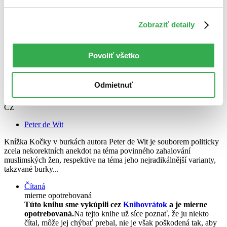
Zobraziť detaily
Povoliť všetko
Odmietnuť
Kočky v burkách
CZ
Peter de Wit
Knížka Kočky v burkách autora Peter de Wit je souborem politicky
zcela nekorektních anekdot na téma povinného zahalování
muslimských žen, respektive na téma jeho nejradikálnější varianty,
takzvané burky...
Čítaná
mierne opotrebovaná
Túto knihu sme vykúpili cez
Knihovrátok
a je mierne
opotrebovaná.
Na tejto knihe už síce poznať, že ju niekto
čítal, môže jej chýbať prebal, nie je však poškodená tak, aby