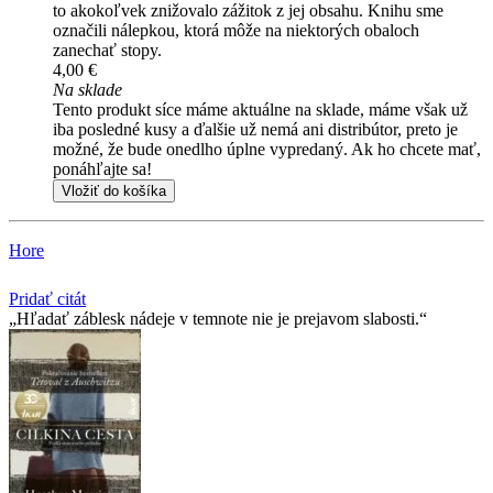
to akokoľvek znižovalo zážitok z jej obsahu. Knihu sme
označili nálepkou, ktorá môže na niektorých obaloch
zanechať stopy.
4,00 €
Na sklade
Tento produkt síce máme aktuálne na sklade, máme však už
iba posledné kusy a ďalšie už nemá ani distribútor, preto je
možné, že bude onedlho úplne vypredaný. Ak ho chcete mať,
ponáhľajte sa!
Vložiť do košíka
Hore
Pridať citát
Hľadať záblesk nádeje v temnote nie je prejavom slabosti.