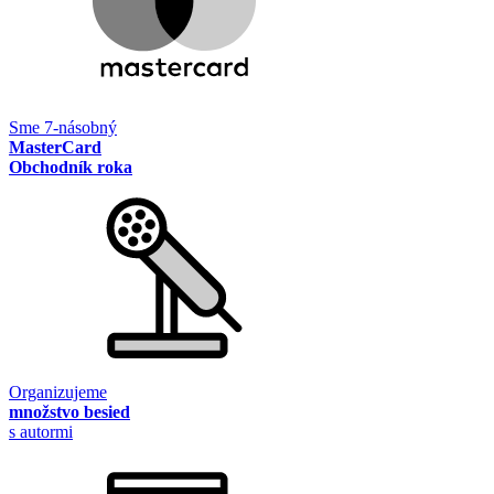
Sme 7-násobný
MasterCard
Obchodník roka
Organizujeme
množstvo besied
s autormi