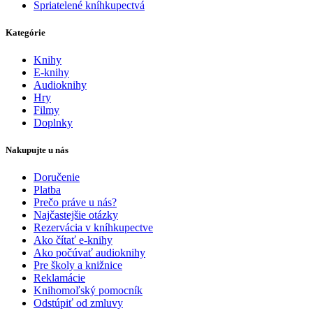
Spriatelené kníhkupectvá
Kategórie
Knihy
E-knihy
Audioknihy
Hry
Filmy
Doplnky
Nakupujte u nás
Doručenie
Platba
Prečo práve u nás?
Najčastejšie otázky
Rezervácia v kníhkupectve
Ako čítať e-knihy
Ako počúvať audioknihy
Pre školy a knižnice
Reklamácie
Knihomoľský pomocník
Odstúpiť od zmluvy