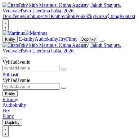
Doručenie
Kníhkupectvá
Knihovrátok
Poukážky
Knižný blog
Kontakt
E-knihy
Audioknihy
Hry
Filmy
Knihy
Doplnky
Vyhľadávanie
Prihlásiť
Vyhľadávanie
Knihy
E-knihy
Audioknihy
Hry
Filmy
Doplnky