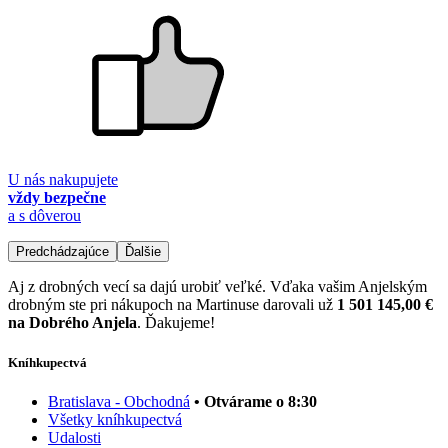
U nás nakupujete
vždy bezpečne
a s dôverou
Predchádzajúce
Ďalšie
Aj z drobných vecí sa dajú urobiť veľké. Vďaka vašim Anjelským
drobným ste pri nákupoch na Martinuse darovali už
1 501 145,00 €
na Dobrého Anjela
. Ďakujeme!
Kníhkupectvá
Bratislava - Obchodná
• Otvárame o 8:30
Všetky kníhkupectvá
Udalosti