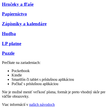
Hrnčeky a fľaše
Papiernictvo
Zápisníky a kalendáre
Hudba
LP platne
Puzzle
Prečítate na zariadeniach:
Pocketbook
Kindle
Smartfón či tablet s príslušnou aplikáciou
Počítač s príslušnou aplikáciou
Nie je možné meniť veľkosť písma, formát je preto vhodný skôr pre
väčšie obrazovky.
Viac informácií v
našich návodoch