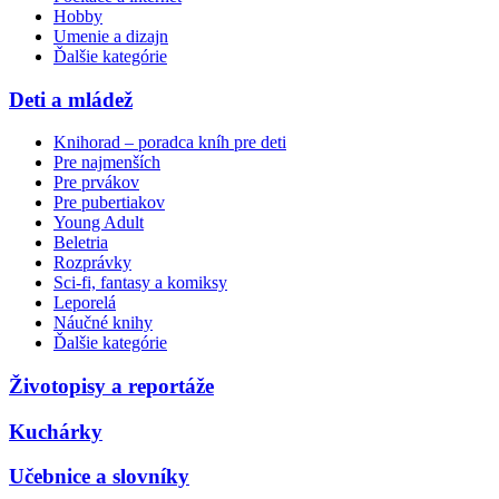
Hobby
Umenie a dizajn
Ďalšie kategórie
Deti a mládež
Knihorad – poradca kníh pre deti
Pre najmenších
Pre prvákov
Pre pubertiakov
Young Adult
Beletria
Rozprávky
Sci-fi, fantasy a komiksy
Leporelá
Náučné knihy
Ďalšie kategórie
Životopisy a reportáže
Kuchárky
Učebnice a slovníky