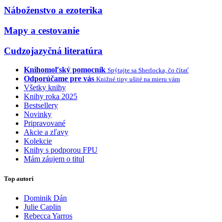
Náboženstvo a ezoterika
Mapy a cestovanie
Cudzojazyčná literatúra
Knihomoľský pomocník
Spýtajte sa Sherlocka, čo čítať
Odporúčame pre vás
Knižné tipy ušité na mieru vám
Všetky knihy
Knihy roka 2025
Bestsellery
Novinky
Pripravované
Akcie a zľavy
Kolekcie
Knihy s podporou FPU
Mám záujem o titul
Top autori
Dominik Dán
Julie Caplin
Rebecca Yarros