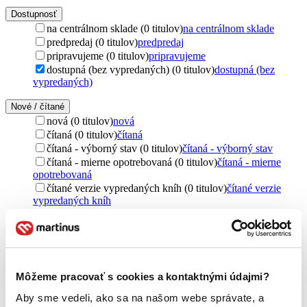
Dostupnosť
na centrálnom sklade (0 titulov)
na centrálnom sklade
predpredaj (0 titulov)
predpredaj
pripravujeme (0 titulov)
pripravujeme
dostupná (bez vypredaných) (0 titulov)
dostupná (bez
vypredaných)
Nové / čítané
nová (0 titulov)
nová
čítaná (0 titulov)
čítaná
čítaná - výborný stav (0 titulov)
čítaná - výborný stav
čítaná - mierne opotrebovaná (0 titulov)
čítaná - mierne
opotrebovaná
čítané verzie vypredaných kníh (0 titulov)
čítané verzie
vypredaných kníh
Jazyk
čeština (2 tituly)
čeština
2
Téma
Môžeme pracovať s cookies a kontaktnými údajmi?
politika (2 tituly)
politika
2
satira (2 tituly)
satira
2
Aby sme vedeli, ako sa na našom webe správate, a