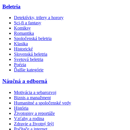
Beletria
Detektívky, trilery a horory
Sci-fi a fantasy
Komiksy
Romantika
Spoločenská beletria
Klasika
Historické
Slovenská beletria
Svetová beletria
Poézia
Ďalšie kategórie
Náučná a odborná
Motivácia a sebarozvoj
Biznis a manažment
Humanitné a spoločenské vedy
História
Životopisy a reportáže
Vzťahy a rodina
Zdravie a životný štýl
Počítače a internet