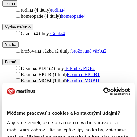
Téma
rodina (4 tituly)
rodina
4
homeopatie (4 tituly)
homeopatie
4
Vydavateľstvo
Grada (4 tituly)
Grada
4
Väzba
brožovaná väzba (2 tituly)
brožovaná väzba
2
Formát
E-kniha: PDF (2 tituly)
E-kniha: PDF
2
E-kniha: EPUB (1 titul)
E-kniha: EPUB
1
E-kniha: MOBI (1 titul)
E-kniha: MOBI
1
Zúžiť výber
Zoradiť
Môžeme pracovať s cookies a kontaktnými údajmi?
Aby sme vedeli, ako sa na našom webe správate, a
mohli vám zobraziť tie najlepšie tipy na knihy, zbierame
Bestsellery