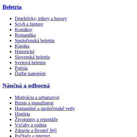
Beletria
Detektívky, trilery a horory
Sci-fi a fantasy
Komiksy
Romantika
Spoločenská beletria
Klasika
Historické
Slovenská beletria
Svetová beletria
Poézia
Ďalšie kategórie
Náučná a odborná
Motivácia a sebarozvoj
Biznis a manažment
Humanitné a spoločenské vedy
História
Životopisy a reportáže
Vzťahy a rodina
Zdravie a životný štýl
Počítače a internet