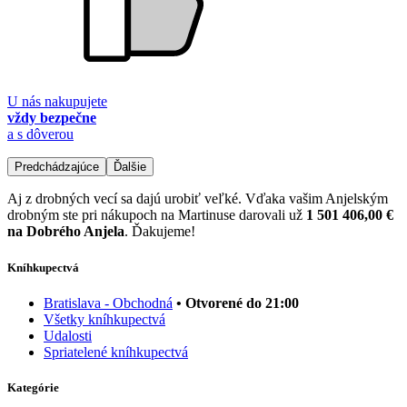
U nás nakupujete
vždy bezpečne
a s dôverou
Predchádzajúce
Ďalšie
Aj z drobných vecí sa dajú urobiť veľké. Vďaka vašim Anjelským
drobným ste pri nákupoch na Martinuse darovali už
1 501 406,00 €
na Dobrého Anjela
. Ďakujeme!
Kníhkupectvá
Bratislava - Obchodná
• Otvorené do 21:00
Všetky kníhkupectvá
Udalosti
Spriatelené kníhkupectvá
Kategórie