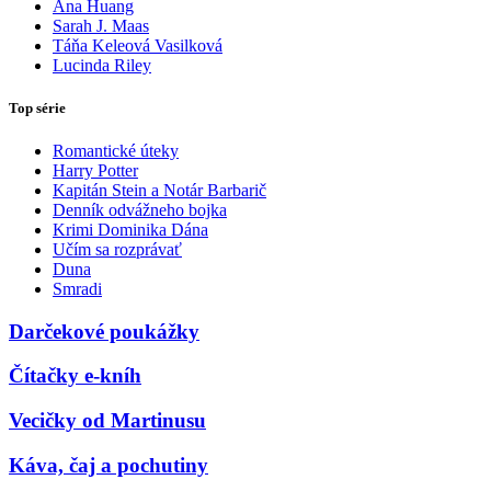
Ana Huang
Sarah J. Maas
Táňa Keleová Vasilková
Lucinda Riley
Top série
Romantické úteky
Harry Potter
Kapitán Stein a Notár Barbarič
Denník odvážneho bojka
Krimi Dominika Dána
Učím sa rozprávať
Duna
Smradi
Darčekové poukážky
Čítačky e-kníh
Vecičky od Martinusu
Káva, čaj a pochutiny