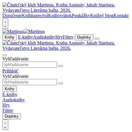
Doručenie
Kníhkupectvá
Knihovrátok
Poukážky
Knižný blog
Kontakt
E-knihy
Audioknihy
Hry
Filmy
Knihy
Doplnky
Vyhľadávanie
Prihlásiť
Vyhľadávanie
Knihy
E-knihy
Audioknihy
Hry
Filmy
Doplnky