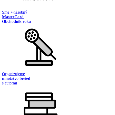
Sme 7-násobný
MasterCard
Obchodník roka
Organizujeme
množstvo besied
s autormi