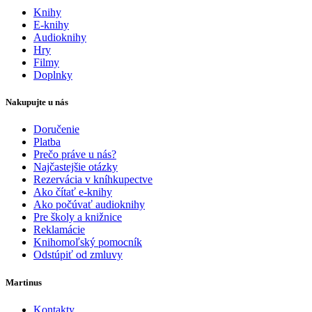
Knihy
E-knihy
Audioknihy
Hry
Filmy
Doplnky
Nakupujte u nás
Doručenie
Platba
Prečo práve u nás?
Najčastejšie otázky
Rezervácia v kníhkupectve
Ako čítať e-knihy
Ako počúvať audioknihy
Pre školy a knižnice
Reklamácie
Knihomoľský pomocník
Odstúpiť od zmluvy
Martinus
Kontakty