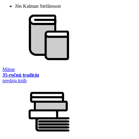
Jón Kalman Stefánsson
Máme
35-ročnú tradíciu
predaja kníh