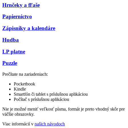
Hrnčeky a fľaše
Papiernictvo
Zápisníky a kalendáre
Hudba
LP platne
Puzzle
Prečítate na zariadeniach:
Pocketbook
Kindle
Smartfón či tablet s príslušnou aplikáciou
Počítač s príslušnou aplikáciou
Nie je možné meniť veľkosť písma, formát je preto vhodný skôr pre
väčšie obrazovky.
Viac informácií v
našich návodoch