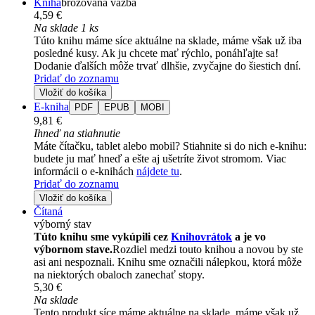
Kniha
brožovaná väzba
4,59 €
Na sklade 1 ks
Túto knihu máme síce aktuálne na sklade, máme však už iba
posledné kusy. Ak ju chcete mať rýchlo, ponáhľajte sa!
Dodanie ďalších môže trvať dlhšie, zvyčajne do šiestich dní.
Pridať do zoznamu
Vložiť do košíka
E-kniha
PDF
EPUB
MOBI
9,81 €
Ihneď na stiahnutie
Máte čítačku, tablet alebo mobil? Stiahnite si do nich e-knihu:
budete ju mať hneď a ešte aj ušetríte život stromom. Viac
informácii o e-knihách
nájdete tu
.
Pridať do zoznamu
Vložiť do košíka
Čítaná
výborný stav
Túto knihu sme vykúpili cez
Knihovrátok
a je vo
výbornom stave.
Rozdiel medzi touto knihou a novou by ste
asi ani nespoznali. Knihu sme označili nálepkou, ktorá môže
na niektorých obaloch zanechať stopy.
5,30 €
Na sklade
Tento produkt síce máme aktuálne na sklade, máme však už