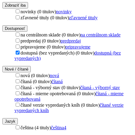
Zobraziť iba
novinky (0 titulov)
novinky
zľavnené tituly (0 titulov)
zľavnené tituly
Dostupnosť
na centrálnom sklade (0 titulov)
na centrálnom sklade
predpredaj (0 titulov)
predpredaj
pripravujeme (0 titulov)
pripravujeme
dostupná (bez vypredaných) (0 titulov)
dostupná (bez
vypredaných)
Nové / čítané
nová (0 titulov)
nová
čítaná (0 titulov)
čítaná
čítaná - výborný stav (0 titulov)
čítaná - výborný stav
čítaná - mierne opotrebovaná (0 titulov)
čítaná - mierne
opotrebovaná
čítané verzie vypredaných kníh (0 titulov)
čítané verzie
vypredaných kníh
Jazyk
čeština (4 tituly)
čeština
4