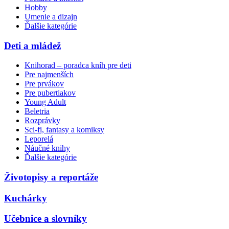
Hobby
Umenie a dizajn
Ďalšie kategórie
Deti a mládež
Knihorad – poradca kníh pre deti
Pre najmenších
Pre prvákov
Pre pubertiakov
Young Adult
Beletria
Rozprávky
Sci-fi, fantasy a komiksy
Leporelá
Náučné knihy
Ďalšie kategórie
Životopisy a reportáže
Kuchárky
Učebnice a slovníky