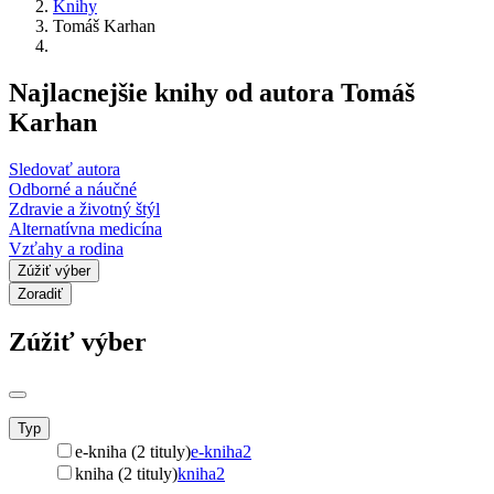
Knihy
Tomáš Karhan
Najlacnejšie knihy od autora Tomáš
Karhan
Sledovať autora
Odborné a náučné
Zdravie a životný štýl
Alternatívna medicína
Vzťahy a rodina
Zúžiť výber
Zoradiť
Zúžiť výber
Typ
e-kniha (2 tituly)
e-kniha
2
kniha (2 tituly)
kniha
2