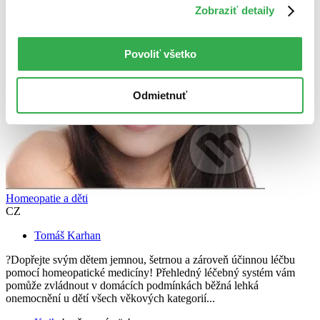
Zobraziť detaily
Povoliť všetko
Odmietnuť
Homeopatie a děti
CZ
Tomáš Karhan
?Dopřejte svým dětem jemnou, šetrnou a zároveň účinnou léčbu
pomocí homeopatické medicíny! Přehledný léčebný systém vám
pomůže zvládnout v domácích podmínkách běžná lehká
onemocnění u dětí všech věkových kategorií...