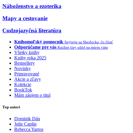
Náboženstvo a ezoterika
Mapy a cestovanie
Cudzojazyčná literatúra
Knihomoľský pomocník
Spýtajte sa Sherlocka, čo čítať
Odporúčame pre vás
Knižné tipy ušité na mieru vám
Všetky knihy
Knihy roka 2025
Bestsellery
Novinky
Pripravované
Akcie a zľavy
Kolekcie
BookTok
Mám záujem o titul
Top autori
Dominik Dán
Julie Caplin
Rebecca Yarros