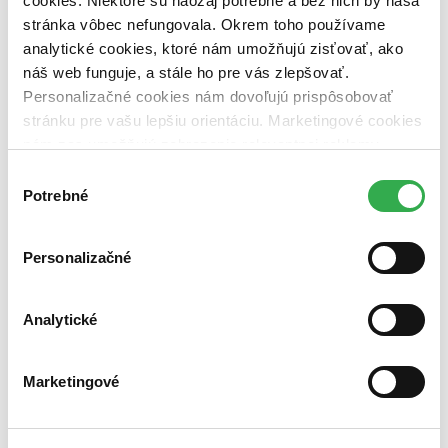
cookies. Niektoré sú naozaj potrebné a bez nich by naša
Top hodnotené
stránka vôbec nefungovala. Okrem toho používame
Novinky
Najdrahšie
analytické cookies, ktoré nám umožňujú zisťovať, ako
Najlacnejšie
náš web funguje, a stále ho pre vás zlepšovať.
Najvyššia zľava
Personalizačné cookies nám dovoľujú prispôsobovať
stránku pre vašu lepšiu orientáciu. Marketingové cookies
Použité filtre
nám zas umožňujú zobrazenie relevantnej reklamy.
Zrušiť filtre
dostupné
Niektoré údaje zdieľame aj s tretími stranami. Veľmi by
Výber
nám pomohlo, keby sme mohli používať všetky tieto
Potrebné
súhlasu
cookies. Ďakujeme!
Personalizačné
Analytické
Marketingové