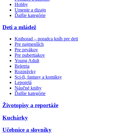
Hobby
Umenie a dizajn
Ďalšie kategórie
Deti a mládež
Knihorad – poradca kníh pre deti
Pre najmenších
Pre prvákov
Pre pubertiakov
Young Adult
Beletria
Rozprávky
Sci-fi, fantasy a komiksy
Leporelá
Náučné knihy
Ďalšie kategórie
Životopisy a reportáže
Kuchárky
Učebnice a slovníky