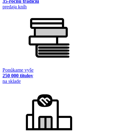
35-ročnú tradíciu
predaja kníh
Ponúkame vyše
250 000 titulov
na sklade