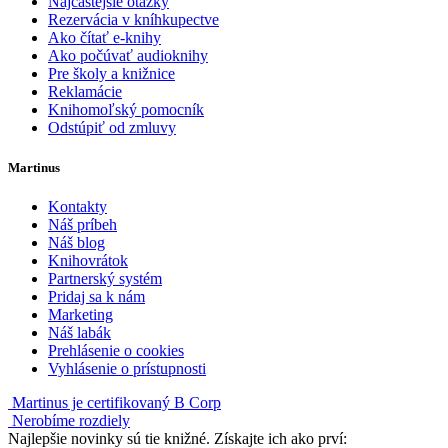
Najčastejšie otázky
Rezervácia v kníhkupectve
Ako čítať e-knihy
Ako počúvať audioknihy
Pre školy a knižnice
Reklamácie
Knihomoľský pomocník
Odstúpiť od zmluvy
Martinus
Kontakty
Náš príbeh
Náš blog
Knihovrátok
Partnerský systém
Pridaj sa k nám
Marketing
Náš labák
Prehlásenie o cookies
Vyhlásenie o prístupnosti
Martinus je certifikovaný B Corp
Nerobíme rozdiely
Najlepšie novinky sú tie knižné. Získajte ich ako prví: