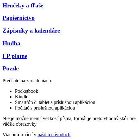
Hrnčeky a fľaše
Papiernictvo
Zápisníky a kalendáre
Hudba
LP platne
Puzzle
Prečítate na zariadeniach:
Pocketbook
Kindle
Smartfón či tablet s príslušnou aplikáciou
Počítač s príslušnou aplikáciou
Nie je možné meniť veľkosť písma, formát je preto vhodný skôr pre
väčšie obrazovky.
Viac informácií v
našich návodoch