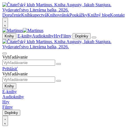
Doručenie
Kníhkupectvá
Knihovrátok
Poukážky
Knižný blog
Kontakt
E-knihy
Audioknihy
Hry
Filmy
Knihy
Doplnky
Vyhľadávanie
Prihlásiť
Vyhľadávanie
Knihy
E-knihy
Audioknihy
Hry
Filmy
Doplnky