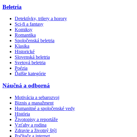
Beletria
Detektívky, trilery a horory
Sci-fi a fantasy
Komiksy
Romantika
Spoločenská beletria
Klasika
Historické
Slovenská beletria
Svetová beletria
Poézia
Ďalšie kategórie
Náučná a odborná
Motivácia a sebarozvoj
Biznis a manažment
Humanitné a spoločenské vedy
História
Životopisy a reportáže
Vzťahy a rodina
Zdravie a životný štýl
Počítače a internet