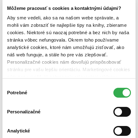
jedlo (2 tituly)
jedlo
2
Môžeme pracovať s cookies a kontaktnými údajmi?
varenie (2 tituly)
varenie
2
recepty (2 tituly)
recepty
2
Aby sme vedeli, ako sa na našom webe správate, a
mohli vám zobraziť tie najlepšie tipy na knihy, zbierame
Vydavateľstvo
cookies. Niektoré sú naozaj potrebné a bez nich by naša
Prakul Production (1 titul)
Prakul Production
1
stránka vôbec nefungovala. Okrem toho používame
Pražský kulinářský institut (1 titul)
Pražský kulinářský
institut
1
analytické cookies, ktoré nám umožňujú zisťovať, ako
náš web funguje, a stále ho pre vás zlepšovať.
Väzba
Personalizačné cookies nám dovoľujú prispôsobovať
pevná väzba (2 tituly)
pevná väzba
2
stránku pre vašu lepšiu orientáciu. Marketingové cookies
Zúžiť výber
nám zas umožňujú zobrazenie relevantnej reklamy.
Niektoré údaje zdieľame aj s tretími stranami. Veľmi by
Výber
Zoradiť
nám pomohlo, keby sme mohli používať všetky tieto
Potrebné
súhlasu
cookies. Ďakujeme!
Personalizačné
Bestsellery
Top hodnotené
Novinky
Analytické
Najdrahšie