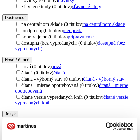
novinky (0 titulov)
novinky
zľavnené tituly (0 titulov)
zľavnené tituly
Dostupnosť
na centrálnom sklade (0 titulov)
na centrálnom sklade
predpredaj (0 titulov)
predpredaj
pripravujeme (0 titulov)
pripravujeme
dostupná (bez vypredaných) (0 titulov)
dostupná (bez
vypredaných)
Nové / čítané
nová (0 titulov)
nová
čítaná (0 titulov)
čítaná
čítaná - výborný stav (0 titulov)
čítaná - výborný stav
čítaná - mierne opotrebovaná (0 titulov)
čítaná - mierne
opotrebovaná
čítané verzie vypredaných kníh (0 titulov)
čítané verzie
vypredaných kníh
Jazyk
čeština (2 tituly)
čeština
2
Téma
ryby (2 tituly)
ryby
2