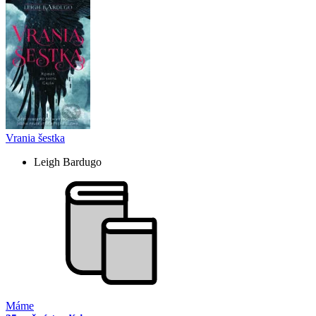
Vrania šestka
Leigh Bardugo
Máme