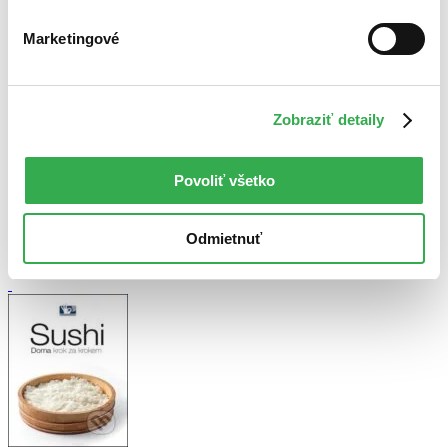
Najlacnejšie
Najvyššia zľava
Marketingové
Použité filtre
Zrušiť filtre
Na tému ryby
V českom jazyku
Zobraziť detaily
Povoliť všetko
Odmietnuť