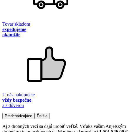
Tovar skladom
expedujeme
okamžite
U nás nakupujete
vždy bezpečne
a s dôverou
Predchádzajúce
Ďalšie
Aj z drobných vecí sa dajú urobiť veľké. Vďaka vašim Anjelským
drobným ste pri nákupoch na Martinuse darovali už
1 501 846,00 €