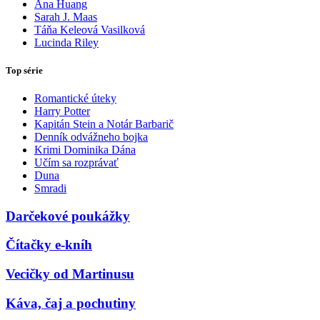
Ana Huang
Sarah J. Maas
Táňa Keleová Vasilková
Lucinda Riley
Top série
Romantické úteky
Harry Potter
Kapitán Stein a Notár Barbarič
Denník odvážneho bojka
Krimi Dominika Dána
Učím sa rozprávať
Duna
Smradi
Darčekové poukážky
Čítačky e-kníh
Vecičky od Martinusu
Káva, čaj a pochutiny