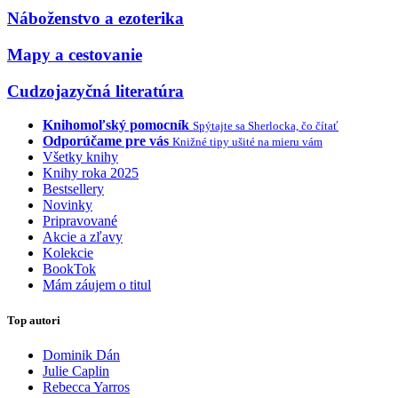
Náboženstvo a ezoterika
Mapy a cestovanie
Cudzojazyčná literatúra
Knihomoľský pomocník
Spýtajte sa Sherlocka, čo čítať
Odporúčame pre vás
Knižné tipy ušité na mieru vám
Všetky knihy
Knihy roka 2025
Bestsellery
Novinky
Pripravované
Akcie a zľavy
Kolekcie
BookTok
Mám záujem o titul
Top autori
Dominik Dán
Julie Caplin
Rebecca Yarros