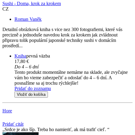
Sushi - Doma, krok za krokem
CZ
Roman Vaněk
Detailní obrázková kniha s vice nez 300 fotografiemi, které vás
precizně a jednoduše navedou krok za krokem jak zvládnout
připravu tolik populární japonské techniky sushi v domácím
prostředí...
Kniha
pevná väzba
17,80 €
Do 4 – 6 dní
Tento produkt momentálne nemáme na sklade, ale zvyčajne
vám ho vieme zabezpečiť a odoslať do 4 – 6 dní. A
posnažíme sa aj trochu rýchlejšie!
Pridať do zoznamu
Vložiť do košíka
Hore
Pridať citát
Srdce je ako šíp. Treba ho namieriť, ak má trafiť cieľ.