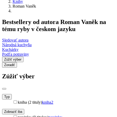
Knihy
Roman Vaněk
Bestsellery od autora Roman Vaněk na
tému ryby v českom jazyku
Sledovať autora
Národná kuchyňa
Kuchárky
Podľa potraviny
Zúžiť výber
Zoradiť
Zúžiť výber
Typ
kniha (2 tituly)
kniha
2
Zobraziť iba