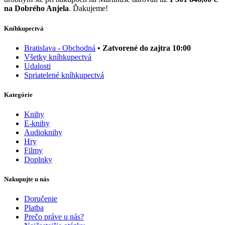
na Dobrého Anjela
. Ďakujeme!
Kníhkupectvá
Bratislava - Obchodná
• Zatvorené do zajtra 10:00
Všetky kníhkupectvá
Udalosti
Spriatelené kníhkupectvá
Kategórie
Knihy
E-knihy
Audioknihy
Hry
Filmy
Doplnky
Nakupujte u nás
Doručenie
Platba
Prečo práve u nás?