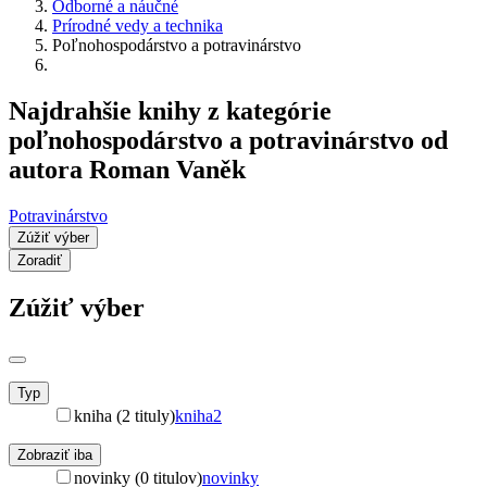
Odborné a náučné
Prírodné vedy a technika
Poľnohospodárstvo a potravinárstvo
Najdrahšie knihy z kategórie
poľnohospodárstvo a potravinárstvo od
autora Roman Vaněk
Potravinárstvo
Zúžiť výber
Zoradiť
Zúžiť výber
Typ
kniha (2 tituly)
kniha
2
Zobraziť iba
novinky (0 titulov)
novinky