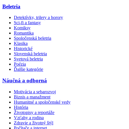
Beletria
Detektívky, trilery a horory
Sci-fi a fantasy
Komiksy
Romantika
Spoločenská beletria
Klasika
Historické
Slovenská beletria
Svetová beletria
Poézia
Ďalšie kategórie
Náučná a odborná
Motivácia a sebarozvoj
Biznis a manažment
Humanitné a spoločenské vedy
História
Životopisy a reportáže
Vzťahy a rodina
Zdravie a životný štýl
Počítače a internet