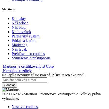
Martinus
Kontakty
Náš príbeh
Náš blog
Knihovrátok
Partnerský systém
Pridaj sa k nám
Marketing
Náš labák
Prehlásenie o cookies
Vyhlásenie o prístupnosti
Martinus je certifikovaný B Corp
Nerobíme rozdiely
Najlepšie novinky sú tie knižné. Získajte ich ako prví:
Odoslať
© 2000-2026 Martinus. Internetové kníhkupectvo. Všetky práva
vyhradené.
Nastaviť cookies