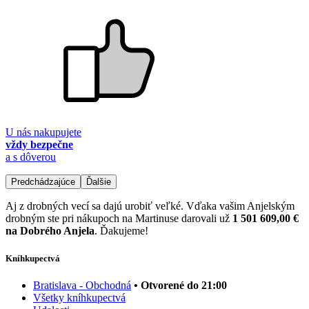
U nás nakupujete
vždy bezpečne
a s dôverou
Predchádzajúce
Ďalšie
Aj z drobných vecí sa dajú urobiť veľké. Vďaka vašim Anjelským
drobným ste pri nákupoch na Martinuse darovali už
1 501 609,00 €
na Dobrého Anjela
. Ďakujeme!
Kníhkupectvá
Bratislava - Obchodná
• Otvorené do 21:00
Všetky kníhkupectvá