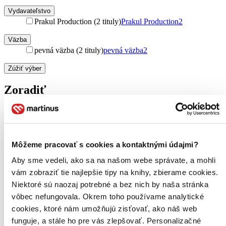
Vydavateľstvo
Prakul Production (2 tituly)
Prakul Production
2
Väzba
pevná väzba (2 tituly)
pevná väzba
2
Zúžiť výber
Zoradiť
Bestsellery
Môžeme pracovať s cookies a kontaktnými údajmi?
Top hodnotené
Novinky
Aby sme vedeli, ako sa na našom webe správate, a mohli
Najdrahšie
vám zobraziť tie najlepšie tipy na knihy, zbierame cookies.
Najlacnejšie
Najvyššia zľava
Niektoré sú naozaj potrebné a bez nich by naša stránka
vôbec nefungovala. Okrem toho používame analytické
cookies, ktoré nám umožňujú zisťovať, ako náš web
Použité filtre
Zrušiť filtre
funguje, a stále ho pre vás zlepšovať. Personalizačné