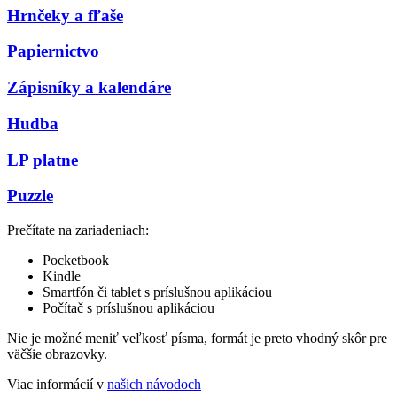
Hrnčeky a fľaše
Papiernictvo
Zápisníky a kalendáre
Hudba
LP platne
Puzzle
Prečítate na zariadeniach:
Pocketbook
Kindle
Smartfón či tablet s príslušnou aplikáciou
Počítač s príslušnou aplikáciou
Nie je možné meniť veľkosť písma, formát je preto vhodný skôr pre
väčšie obrazovky.
Viac informácií v
našich návodoch