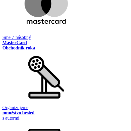
Sme 7-násobný
MasterCard
Obchodník roka
Organizujeme
množstvo besied
s autormi