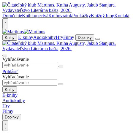
Doručenie
Kníhkupectvá
Knihovrátok
Poukážky
Knižný blog
Kontakt
E-knihy
Audioknihy
Hry
Filmy
Knihy
Doplnky
Vyhľadávanie
Prihlásiť
Vyhľadávanie
Knihy
E-knihy
Audioknihy
Hry
Filmy
Doplnky