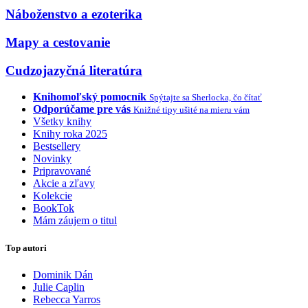
Náboženstvo a ezoterika
Mapy a cestovanie
Cudzojazyčná literatúra
Knihomoľský pomocník
Spýtajte sa Sherlocka, čo čítať
Odporúčame pre vás
Knižné tipy ušité na mieru vám
Všetky knihy
Knihy roka 2025
Bestsellery
Novinky
Pripravované
Akcie a zľavy
Kolekcie
BookTok
Mám záujem o titul
Top autori
Dominik Dán
Julie Caplin
Rebecca Yarros