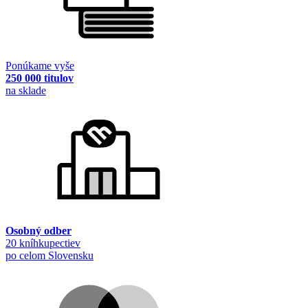
Ponúkame vyše
250 000 titulov
na sklade
Osobný odber
20 kníhkupectiev
po celom Slovensku