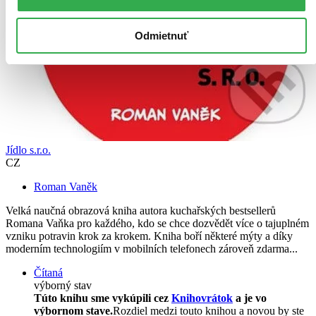
Odmietnuť
Jídlo s.r.o.
CZ
Roman Vaněk
Velká naučná obrazová kniha autora kuchařských bestsellerů
Romana Vaňka pro každého, kdo se chce dozvědět více o tajuplném
vzniku potravin krok za krokem. Kniha boří některé mýty a díky
moderním technologiím v mobilních telefonech zároveň zdarma...
Čítaná
výborný stav
Túto knihu sme vykúpili cez
Knihovrátok
a je vo
výbornom stave.
Rozdiel medzi touto knihou a novou by ste