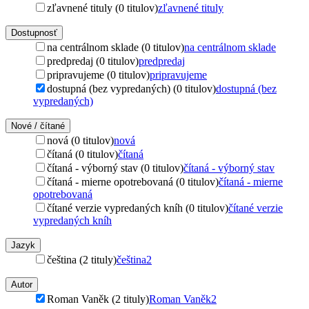
zľavnené tituly (0 titulov)
zľavnené tituly
Dostupnosť
na centrálnom sklade (0 titulov)
na centrálnom sklade
predpredaj (0 titulov)
predpredaj
pripravujeme (0 titulov)
pripravujeme
dostupná (bez vypredaných) (0 titulov)
dostupná (bez
vypredaných)
Nové / čítané
nová (0 titulov)
nová
čítaná (0 titulov)
čítaná
čítaná - výborný stav (0 titulov)
čítaná - výborný stav
čítaná - mierne opotrebovaná (0 titulov)
čítaná - mierne
opotrebovaná
čítané verzie vypredaných kníh (0 titulov)
čítané verzie
vypredaných kníh
Jazyk
čeština (2 tituly)
čeština
2
Autor
Roman Vaněk (2 tituly)
Roman Vaněk
2