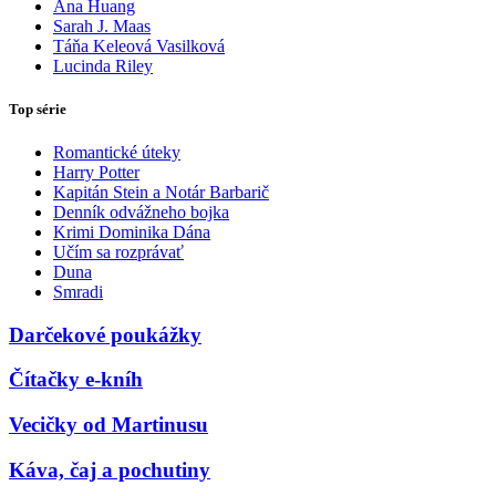
Ana Huang
Sarah J. Maas
Táňa Keleová Vasilková
Lucinda Riley
Top série
Romantické úteky
Harry Potter
Kapitán Stein a Notár Barbarič
Denník odvážneho bojka
Krimi Dominika Dána
Učím sa rozprávať
Duna
Smradi
Darčekové poukážky
Čítačky e-kníh
Vecičky od Martinusu
Káva, čaj a pochutiny