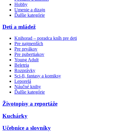
Hobby
Umenie a dizajn
Ďalšie kategórie
Deti a mládež
Knihorad – poradca kníh pre deti
Pre najmenších
Pre prvákov
Pre pubertiakov
Young Adult
Beletria
Rozprávky
Sci-fi, fantasy a komiksy
Leporelá
Náučné knihy
Ďalšie kategórie
Životopisy a reportáže
Kuchárky
Učebnice a slovníky