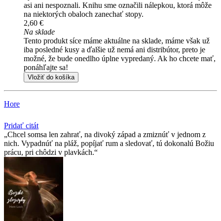
asi ani nespoznali. Knihu sme označili nálepkou, ktorá môže
na niektorých obaloch zanechať stopy.
2,60 €
Na sklade
Tento produkt síce máme aktuálne na sklade, máme však už
iba posledné kusy a ďalšie už nemá ani distribútor, preto je
možné, že bude onedlho úplne vypredaný. Ak ho chcete mať,
ponáhľajte sa!
Vložiť do košíka
Hore
Pridať citát
Chcel somsa len zahrať, na divoký západ a zmiznúť v jednom z
nich. Vypadnúť na pláž, popíjať rum a sledovať, tú dokonalú Božiu
prácu, pri chôdzi v plavkách.