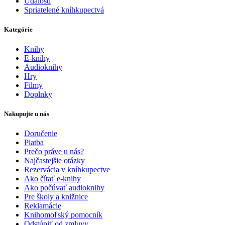
Udalosti
Spriatelené kníhkupectvá
Kategórie
Knihy
E-knihy
Audioknihy
Hry
Filmy
Doplnky
Nakupujte u nás
Doručenie
Platba
Prečo práve u nás?
Najčastejšie otázky
Rezervácia v kníhkupectve
Ako čítať e-knihy
Ako počúvať audioknihy
Pre školy a knižnice
Reklamácie
Knihomoľský pomocník
Odstúpiť od zmluvy