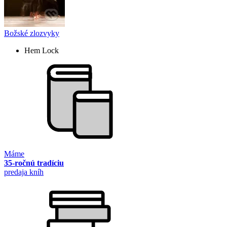
Božské zlozvyky
Hem Lock
Máme
35-ročnú tradíciu
predaja kníh