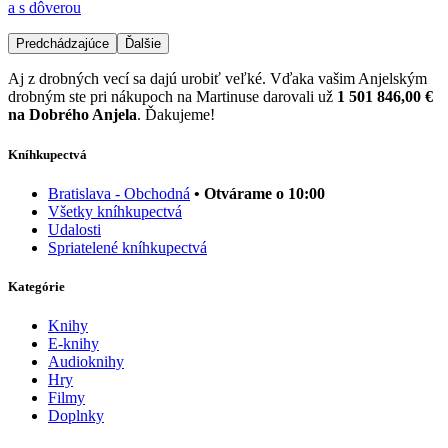
a s dôverou
Predchádzajúce
Ďalšie
Aj z drobných vecí sa dajú urobiť veľké. Vďaka vašim Anjelským
drobným ste pri nákupoch na Martinuse darovali už
1 501 846,00 €
na Dobrého Anjela
. Ďakujeme!
Kníhkupectvá
Bratislava - Obchodná
• Otvárame o 10:00
Všetky kníhkupectvá
Udalosti
Spriatelené kníhkupectvá
Kategórie
Knihy
E-knihy
Audioknihy
Hry
Filmy
Doplnky