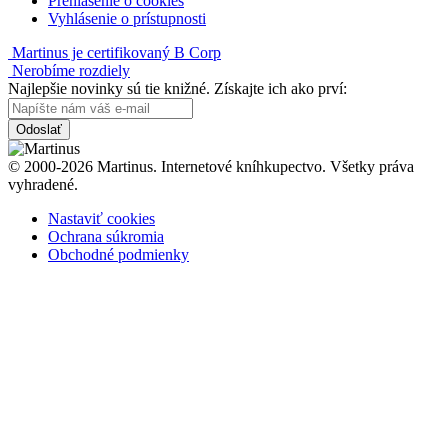
Prehlásenie o cookies
Vyhlásenie o prístupnosti
Martinus je certifikovaný B Corp
Nerobíme rozdiely
Najlepšie novinky sú tie knižné. Získajte ich ako prví:
Odoslať
© 2000-2026 Martinus. Internetové kníhkupectvo. Všetky práva
vyhradené.
Nastaviť cookies
Ochrana súkromia
Obchodné podmienky