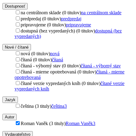
Dostupnosť
na centrálnom sklade (0 titulov)
na centrálnom sklade
predpredaj (0 titulov)
predpredaj
pripravujeme (0 titulov)
pripravujeme
dostupná (bez vypredaných) (0 titulov)
dostupná (bez
vypredaných)
Nové / čítané
nová (0 titulov)
nová
čítaná (0 titulov)
čítaná
čítaná - výborný stav (0 titulov)
čítaná - výborný stav
čítaná - mierne opotrebovaná (0 titulov)
čítaná - mierne
opotrebovaná
čítané verzie vypredaných kníh (0 titulov)
čítané verzie
vypredaných kníh
Jazyk
čeština (3 tituly)
čeština
3
Autor
Roman Vaněk (3 tituly)
Roman Vaněk
3
Vydavateľstvo