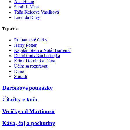
Ana Huang
Sarah J. Maas
Táňa Keleová Vasilková
Lucinda Riley
Top série
Romantické úteky
Harry Potter
Kapitán Stein a Notár Barbarič
Denník odvážneho bojka
Krimi Dominika Dána
Učím sa rozprávať
Duna
Smradi
Darčekové poukážky
Čítačky e-kníh
Vecičky od Martinusu
Káva, čaj a pochutiny