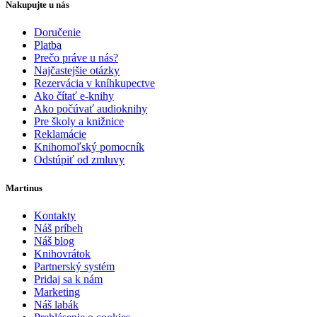
Nakupujte u nás
Doručenie
Platba
Prečo práve u nás?
Najčastejšie otázky
Rezervácia v kníhkupectve
Ako čítať e-knihy
Ako počúvať audioknihy
Pre školy a knižnice
Reklamácie
Knihomoľský pomocník
Odstúpiť od zmluvy
Martinus
Kontakty
Náš príbeh
Náš blog
Knihovrátok
Partnerský systém
Pridaj sa k nám
Marketing
Náš labák