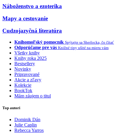
Náboženstvo a ezoterika
Mapy a cestovanie
Cudzojazyčná literatúra
Knihomoľský pomocník
Spýtajte sa Sherlocka, čo čítať
Odporúčame pre vás
Knižné tipy ušité na mieru vám
Všetky knihy
Knihy roka 2025
Bestsellery
Novinky
Pripravované
Akcie a zľavy
Kolekcie
BookTok
Mám záujem o titul
Top autori
Dominik Dán
Julie Caplin
Rebecca Yarros