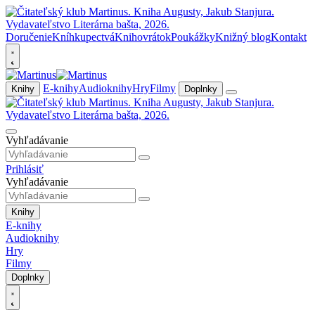
Doručenie
Kníhkupectvá
Knihovrátok
Poukážky
Knižný blog
Kontakt
E-knihy
Audioknihy
Hry
Filmy
Knihy
Doplnky
Vyhľadávanie
Prihlásiť
Vyhľadávanie
Knihy
E-knihy
Audioknihy
Hry
Filmy
Doplnky