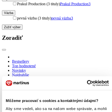
Prakul Production (3 tituly)
Prakul Production
3
Väzba
pevná väzba (3 tituly)
pevná väzba
3
Zúžiť výber
Zoradiť
Bestsellery
Top hodnotené
Novinky
Najdrahšie
Najlacnejšie
Najvyššia zľava
Použité filtre
Môžeme pracovať s cookies a kontaktnými údajmi?
Zrušiť filtre
Autor Roman Vaněk
Knihy
Aby sme vedeli, ako sa na našom webe správate, a mohli