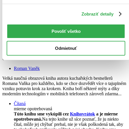
Zobraziť detaily
Povoliť všetko
Odmietnuť
Jídlo s.r.o.
CZ
Roman Vaněk
Velká naučná obrazová kniha autora kuchařských bestsellerů
Romana Vaňka pro každého, kdo se chce dozvědět více o tajuplném
vzniku potravin krok za krokem. Kniha boří některé mýty a díky
moderním technologiím v mobilních telefonech zároveň zdarma...
Čítaná
mierne opotrebovaná
Túto knihu sme vykúpili cez
Knihovrátok
a je mierne
opotrebovaná.
Na tejto knihe už síce poznať, že ju niekto
čítal, môže jej chýbať prebal, nie je však poškodená tak, aby