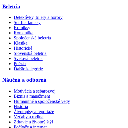
Beletria
Detektívky, trilery a horory
Sci-fi a fantasy
Komiksy
Romantika
Spoločenská beletria
Klasika
Historické
Slovenská beletria
Svetová beletria
Poézia
Ďalšie kategórie
Náučná a odborná
Motivácia a sebarozvoj
Biznis a manažment
Humanitné a spoločenské vedy
História
Životopisy a reportáže
Vzťahy a rodina
Zdravie a životný štýl
Počítače a internet