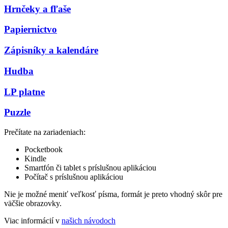
Hrnčeky a fľaše
Papiernictvo
Zápisníky a kalendáre
Hudba
LP platne
Puzzle
Prečítate na zariadeniach:
Pocketbook
Kindle
Smartfón či tablet s príslušnou aplikáciou
Počítač s príslušnou aplikáciou
Nie je možné meniť veľkosť písma, formát je preto vhodný skôr pre
väčšie obrazovky.
Viac informácií v
našich návodoch