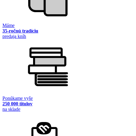
Máme
35-ročnú tradíciu
predaja kníh
Ponúkame vyše
250 000 titulov
na sklade