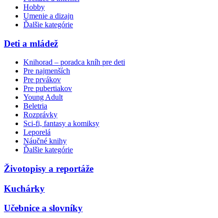
Hobby
Umenie a dizajn
Ďalšie kategórie
Deti a mládež
Knihorad – poradca kníh pre deti
Pre najmenších
Pre prvákov
Pre pubertiakov
Young Adult
Beletria
Rozprávky
Sci-fi, fantasy a komiksy
Leporelá
Náučné knihy
Ďalšie kategórie
Životopisy a reportáže
Kuchárky
Učebnice a slovníky