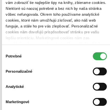
vám zobraziť tie najlepšie tipy na knihy, zbierame cookies.
Niektoré sú naozaj potrebné a bez nich by naša stránka
vôbec nefungovala. Okrem toho používame analytické
cookies, ktoré nám umožňujú zisťovať, ako náš web
funguje, a stále ho pre vás zlepšovať. Personalizačné
cookies nám dovoľujú prispôsobovať stránku pre vašu
lepšiu orientáciu. Marketingové cookies nám zas
umožňujú zobrazenie relevantnej reklamy. Niektoré údaje
zdieľame aj s tretími stranami. Veľmi by nám pomohlo,
Výber
keby sme mohli používať všetky tieto cookies. Ďakujeme!
Potrebné
súhlasu
Personalizačné
Analytické
Marketingové