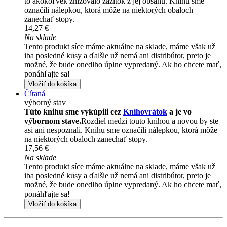
to akokoľvek znižovalo zážitok z jej obsahu. Knihu sme
označili nálepkou, ktorá môže na niektorých obaloch
zanechať stopy.
14,27 €
Na sklade
Tento produkt síce máme aktuálne na sklade, máme však už
iba posledné kusy a ďalšie už nemá ani distribútor, preto je
možné, že bude onedlho úplne vypredaný. Ak ho chcete mať,
ponáhľajte sa!
Vložiť do košíka
Čítaná
výborný stav
Túto knihu sme vykúpili cez
Knihovrátok
a je vo
výbornom stave.
Rozdiel medzi touto knihou a novou by ste
asi ani nespoznali. Knihu sme označili nálepkou, ktorá môže
na niektorých obaloch zanechať stopy.
17,56 €
Na sklade
Tento produkt síce máme aktuálne na sklade, máme však už
iba posledné kusy a ďalšie už nemá ani distribútor, preto je
možné, že bude onedlho úplne vypredaný. Ak ho chcete mať,
ponáhľajte sa!
Vložiť do košíka