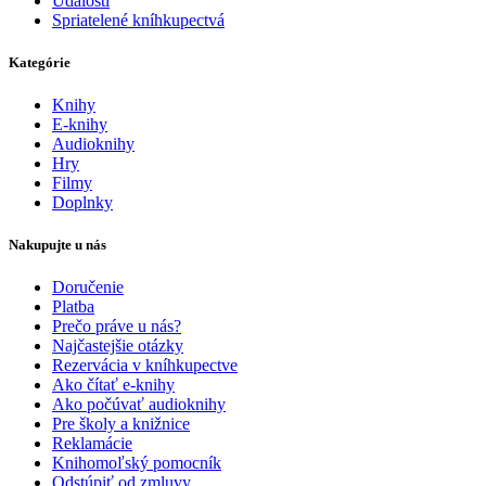
Udalosti
Spriatelené kníhkupectvá
Kategórie
Knihy
E-knihy
Audioknihy
Hry
Filmy
Doplnky
Nakupujte u nás
Doručenie
Platba
Prečo práve u nás?
Najčastejšie otázky
Rezervácia v kníhkupectve
Ako čítať e-knihy
Ako počúvať audioknihy
Pre školy a knižnice
Reklamácie
Knihomoľský pomocník
Odstúpiť od zmluvy