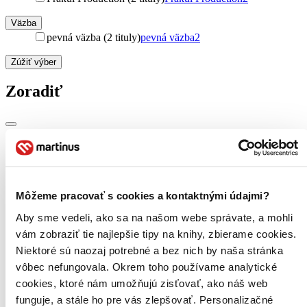
Väzba
pevná väzba (2 tituly)
pevná väzba
2
Zúžiť výber
Zoradiť
Bestsellery
Top hodnotené
Novinky
Najdrahšie
Môžeme pracovať s cookies a kontaktnými údajmi?
Najlacnejšie
Aby sme vedeli, ako sa na našom webe správate, a mohli
Najvyššia zľava
vám zobraziť tie najlepšie tipy na knihy, zbierame cookies.
Niektoré sú naozaj potrebné a bez nich by naša stránka
Použité filtre
Zrušiť filtre
vôbec nefungovala. Okrem toho používame analytické
Autor Roman Vaněk
dostupné
cookies, ktoré nám umožňujú zisťovať, ako náš web
funguje, a stále ho pre vás zlepšovať. Personalizačné