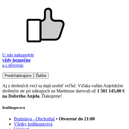
U nás nakupujete
vždy bezpečne
a s dôverou
Predchádzajúce
Ďalšie
Aj z drobných vecí sa dajú urobiť veľké. Vďaka vašim Anjelským
drobným ste pri nákupoch na Martinuse darovali už
1 501 145,00 €
na Dobrého Anjela
. Ďakujeme!
Kníhkupectvá
Bratislava - Obchodná
• Otvorené do 21:00
Všetky kníhkupectvá