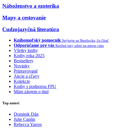
Náboženstvo a ezoterika
Mapy a cestovanie
Cudzojazyčná literatúra
Knihomoľský pomocník
Spýtajte sa Sherlocka, čo čítať
Odporúčame pre vás
Knižné tipy ušité na mieru vám
Všetky knihy
Knihy roka 2025
Bestsellery
Novinky
Pripravované
Akcie a zľavy
Kolekcie
Knihy s podporou FPU
Mám záujem o titul
Top autori
Dominik Dán
Julie Caplin
Rebecca Yarros