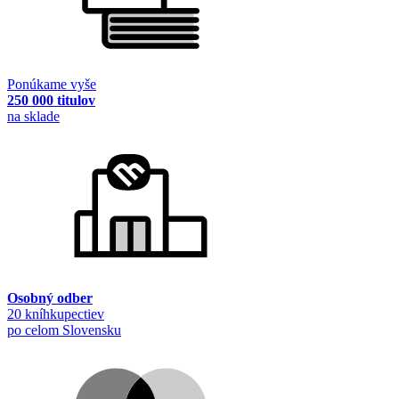
Ponúkame vyše
250 000 titulov
na sklade
Osobný odber
20 kníhkupectiev
po celom Slovensku