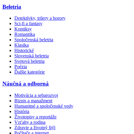
Beletria
Detektívky, trilery a horory
Sci-fi a fantasy
Komiksy
Romantika
Spoločenská beletria
Klasika
Historické
Slovenská beletria
Svetová beletria
Poézia
Ďalšie kategórie
Náučná a odborná
Motivácia a sebarozvoj
Biznis a manažment
Humanitné a spoločenské vedy
História
Životopisy a reportáže
Vzťahy a rodina
Zdravie a životný štýl
Počítače a internet