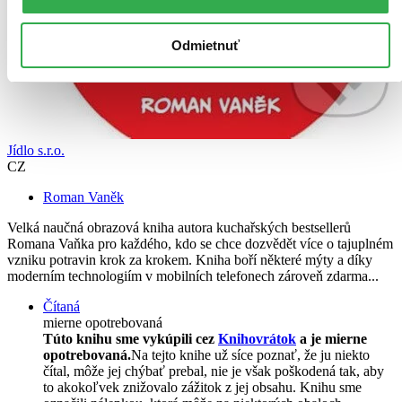
Odmietnuť
Jídlo s.r.o.
CZ
Roman Vaněk
Velká naučná obrazová kniha autora kuchařských bestsellerů
Romana Vaňka pro každého, kdo se chce dozvědět více o tajuplném
vzniku potravin krok za krokem. Kniha boří některé mýty a díky
moderním technologiím v mobilních telefonech zároveň zdarma...
Čítaná
mierne opotrebovaná
Túto knihu sme vykúpili cez
Knihovrátok
a je mierne
opotrebovaná.
Na tejto knihe už síce poznať, že ju niekto
čítal, môže jej chýbať prebal, nie je však poškodená tak, aby
to akokoľvek znižovalo zážitok z jej obsahu. Knihu sme