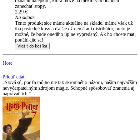
označili nálepkou, ktorá môže na niektorých obaloch
zanechať stopy.
2,29 €
Na sklade
Tento produkt síce máme aktuálne na sklade, máme však už
iba posledné kusy a ďalšie už nemá ani distribútor, preto je
možné, že bude onedlho úplne vypredaný. Ak ho chcete mať,
ponáhľajte sa!
Vložiť do košíka
Hore
Pridať citát
Slová sú, podľa môjho nie tak skromného názoru, naším najväčším
nevyčerpateľným zdrojom mágie. Schopné spôsobovať zranenia aj
naprávať ich.