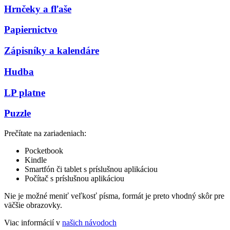
Hrnčeky a fľaše
Papiernictvo
Zápisníky a kalendáre
Hudba
LP platne
Puzzle
Prečítate na zariadeniach:
Pocketbook
Kindle
Smartfón či tablet s príslušnou aplikáciou
Počítač s príslušnou aplikáciou
Nie je možné meniť veľkosť písma, formát je preto vhodný skôr pre
väčšie obrazovky.
Viac informácií v
našich návodoch