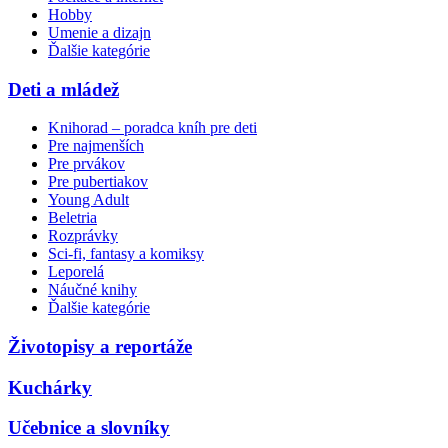
Hobby
Umenie a dizajn
Ďalšie kategórie
Deti a mládež
Knihorad – poradca kníh pre deti
Pre najmenších
Pre prvákov
Pre pubertiakov
Young Adult
Beletria
Rozprávky
Sci-fi, fantasy a komiksy
Leporelá
Náučné knihy
Ďalšie kategórie
Životopisy a reportáže
Kuchárky
Učebnice a slovníky