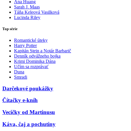
Ana Huang
Sarah J. Maas
Táňa Keleová Vasilková
Lucinda Riley
Top série
Romantické úteky
Harry Potter
Kapitán Stein a Notár Barbarič
Denník odvážneho bojka
Krimi Dominika Dána
Učím sa rozprávať
Duna
Smradi
Darčekové poukážky
Čítačky e-kníh
Vecičky od Martinusu
Káva, čaj a pochutiny