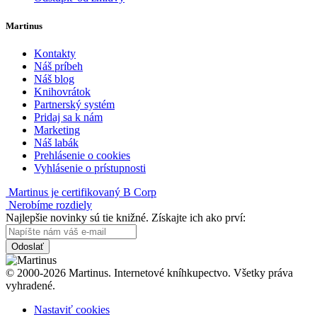
Martinus
Kontakty
Náš príbeh
Náš blog
Knihovrátok
Partnerský systém
Pridaj sa k nám
Marketing
Náš labák
Prehlásenie o cookies
Vyhlásenie o prístupnosti
Martinus je certifikovaný B Corp
Nerobíme rozdiely
Najlepšie novinky sú tie knižné. Získajte ich ako prví:
Odoslať
© 2000-2026 Martinus. Internetové kníhkupectvo. Všetky práva
vyhradené.
Nastaviť cookies