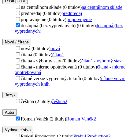
Dostupnosť
na centrálnom sklade (0 titulov)
na centrálnom sklade
predpredaj (0 titulov)
predpredaj
pripravujeme (0 titulov)
pripravujeme
dostupná (bez vypredaných) (0 titulov)
dostupná (bez
vypredaných)
Nové / čítané
nová (0 titulov)
nová
čítaná (0 titulov)
čítaná
čítaná - výborný stav (0 titulov)
čítaná - výborný stav
čítaná - mierne opotrebovaná (0 titulov)
čítaná - mierne
opotrebovaná
čítané verzie vypredaných kníh (0 titulov)
čítané verzie
vypredaných kníh
Jazyk
čeština (2 tituly)
čeština
2
Autor
Roman Vaněk (2 tituly)
Roman Vaněk
2
Vydavateľstvo
Prakul Production (2 tituly)
Prakul Production
2