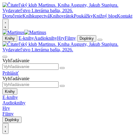
Doručenie
Kníhkupectvá
Knihovrátok
Poukážky
Knižný blog
Kontakt
E-knihy
Audioknihy
Hry
Filmy
Knihy
Doplnky
Vyhľadávanie
Prihlásiť
Vyhľadávanie
Knihy
E-knihy
Audioknihy
Hry
Filmy
Doplnky