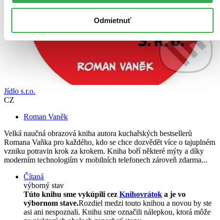
Odmietnuť
Jídlo s.r.o.
CZ
Roman Vaněk
Velká naučná obrazová kniha autora kuchařských bestsellerů
Romana Vaňka pro každého, kdo se chce dozvědět více o tajuplném
vzniku potravin krok za krokem. Kniha boří některé mýty a díky
moderním technologiím v mobilních telefonech zároveň zdarma...
Čítaná
výborný stav
Túto knihu sme vykúpili cez
Knihovrátok
a je vo
výbornom stave.
Rozdiel medzi touto knihou a novou by ste
asi ani nespoznali. Knihu sme označili nálepkou, ktorá môže