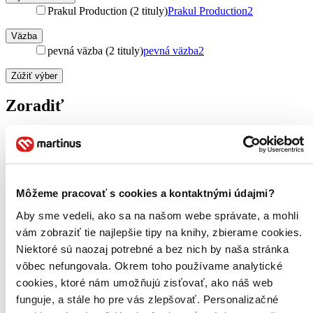
Prakul Production (2 tituly)
Prakul Production
2
Väzba
pevná väzba (2 tituly)
pevná väzba
2
Zúžiť výber
Zoradiť
Bestsellery
Top hodnotené
Môžeme pracovať s cookies a kontaktnými údajmi?
Novinky
Najdrahšie
Aby sme vedeli, ako sa na našom webe správate, a mohli
Najlacnejšie
vám zobraziť tie najlepšie tipy na knihy, zbierame cookies.
Najvyššia zľava
Niektoré sú naozaj potrebné a bez nich by naša stránka
vôbec nefungovala. Okrem toho používame analytické
Použité filtre
cookies, ktoré nám umožňujú zisťovať, ako náš web
Zrušiť filtre
Autor Roman Vaněk
dostupné
funguje, a stále ho pre vás zlepšovať. Personalizačné