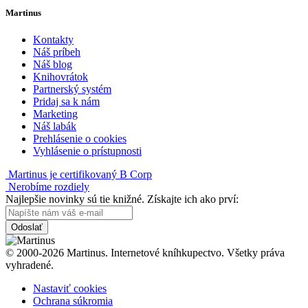
Martinus
Kontakty
Náš príbeh
Náš blog
Knihovrátok
Partnerský systém
Pridaj sa k nám
Marketing
Náš labák
Prehlásenie o cookies
Vyhlásenie o prístupnosti
Martinus je certifikovaný B Corp
Nerobíme rozdiely
Najlepšie novinky sú tie knižné. Získajte ich ako prví:
Odoslať
© 2000-2026 Martinus. Internetové kníhkupectvo. Všetky práva
vyhradené.
Nastaviť cookies
Ochrana súkromia