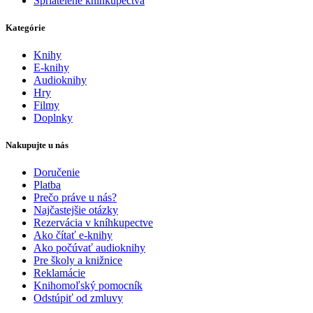
Spriatelené kníhkupectvá
Kategórie
Knihy
E-knihy
Audioknihy
Hry
Filmy
Doplnky
Nakupujte u nás
Doručenie
Platba
Prečo práve u nás?
Najčastejšie otázky
Rezervácia v kníhkupectve
Ako čítať e-knihy
Ako počúvať audioknihy
Pre školy a knižnice
Reklamácie
Knihomoľský pomocník
Odstúpiť od zmluvy