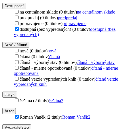
Dostupnosť
na centrálnom sklade (0 titulov)
na centrálnom sklade
predpredaj (0 titulov)
predpredaj
pripravujeme (0 titulov)
pripravujeme
dostupná (bez vypredaných) (0 titulov)
dostupná (bez
vypredaných)
Nové / čítané
nová (0 titulov)
nová
čítaná (0 titulov)
čítaná
čítaná - výborný stav (0 titulov)
čítaná - výborný stav
čítaná - mierne opotrebovaná (0 titulov)
čítaná - mierne
opotrebovaná
čítané verzie vypredaných kníh (0 titulov)
čítané verzie
vypredaných kníh
Jazyk
čeština (2 tituly)
čeština
2
Autor
Roman Vaněk (2 tituly)
Roman Vaněk
2
Vydavateľstvo