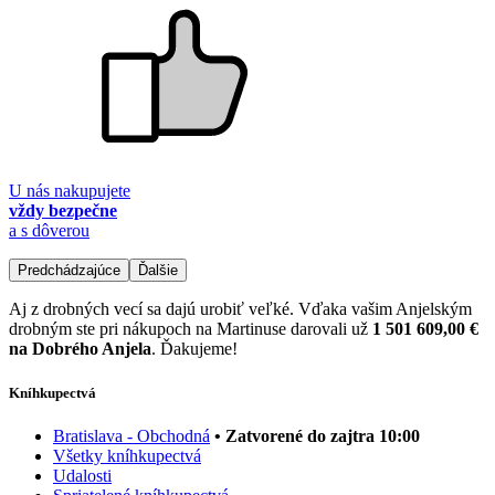
U nás nakupujete
vždy bezpečne
a s dôverou
Predchádzajúce
Ďalšie
Aj z drobných vecí sa dajú urobiť veľké. Vďaka vašim Anjelským
drobným ste pri nákupoch na Martinuse darovali už
1 501 609,00 €
na Dobrého Anjela
. Ďakujeme!
Kníhkupectvá
Bratislava - Obchodná
• Zatvorené do zajtra 10:00
Všetky kníhkupectvá
Udalosti