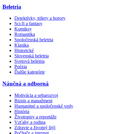
Beletria
Detektívky, trilery a horory
Sci-fi a fantasy
Komiksy
Romantika
Spoločenská beletria
Klasika
Historické
Slovenská beletria
Svetová beletria
Poézia
Ďalšie kategórie
Náučná a odborná
Motivácia a sebarozvoj
Biznis a manažment
Humanitné a spoločenské vedy
História
Životopisy a reportáže
Vzťahy a rodina
Zdravie a životný štýl
Počítače a internet