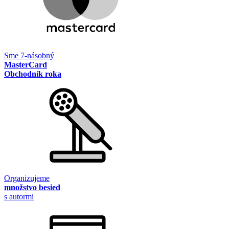
Sme 7-násobný
MasterCard
Obchodník roka
Organizujeme
množstvo besied
s autormi