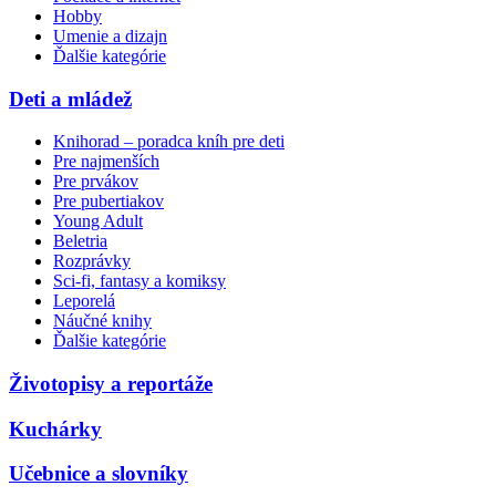
Hobby
Umenie a dizajn
Ďalšie kategórie
Deti a mládež
Knihorad – poradca kníh pre deti
Pre najmenších
Pre prvákov
Pre pubertiakov
Young Adult
Beletria
Rozprávky
Sci-fi, fantasy a komiksy
Leporelá
Náučné knihy
Ďalšie kategórie
Životopisy a reportáže
Kuchárky
Učebnice a slovníky