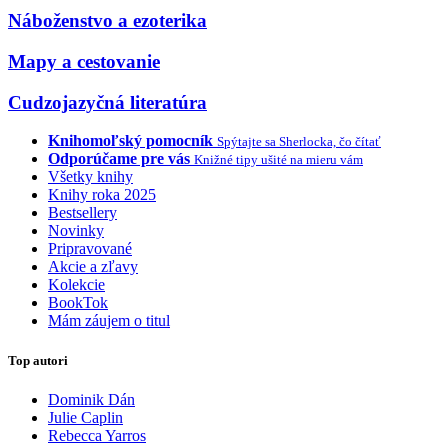
Náboženstvo a ezoterika
Mapy a cestovanie
Cudzojazyčná literatúra
Knihomoľský pomocník
Spýtajte sa Sherlocka, čo čítať
Odporúčame pre vás
Knižné tipy ušité na mieru vám
Všetky knihy
Knihy roka 2025
Bestsellery
Novinky
Pripravované
Akcie a zľavy
Kolekcie
BookTok
Mám záujem o titul
Top autori
Dominik Dán
Julie Caplin
Rebecca Yarros