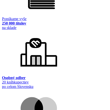
Ponúkame vyše
250 000 titulov
na sklade
Osobný odber
20 kníhkupectiev
po celom Slovensku