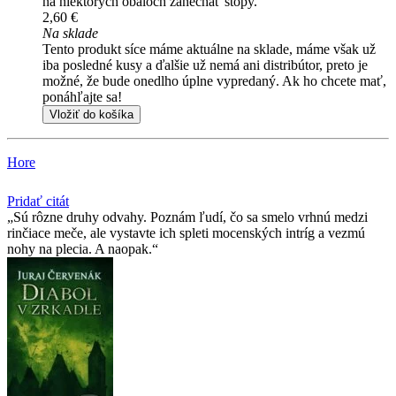
na niektorých obaloch zanechať stopy.
2,60 €
Na sklade
Tento produkt síce máme aktuálne na sklade, máme však už
iba posledné kusy a ďalšie už nemá ani distribútor, preto je
možné, že bude onedlho úplne vypredaný. Ak ho chcete mať,
ponáhľajte sa!
Vložiť do košíka
Hore
Pridať citát
Sú rôzne druhy odvahy. Poznám ľudí, čo sa smelo vrhnú medzi
rinčiace meče, ale vystavte ich spleti mocenských intríg a vezmú
nohy na plecia. A naopak.