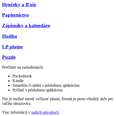
Hrnčeky a fľaše
Papiernictvo
Zápisníky a kalendáre
Hudba
LP platne
Puzzle
Prečítate na zariadeniach:
Pocketbook
Kindle
Smartfón či tablet s príslušnou aplikáciou
Počítač s príslušnou aplikáciou
Nie je možné meniť veľkosť písma, formát je preto vhodný skôr pre
väčšie obrazovky.
Viac informácií v
našich návodoch