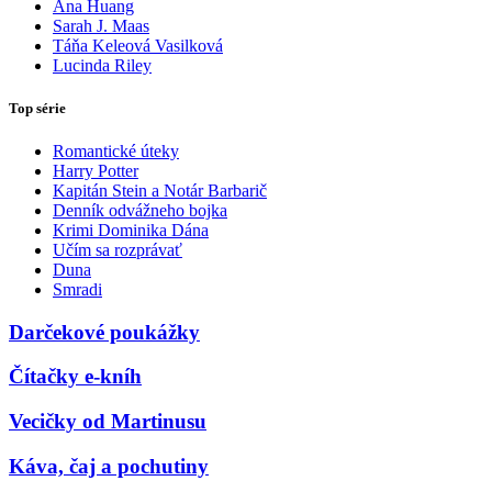
Ana Huang
Sarah J. Maas
Táňa Keleová Vasilková
Lucinda Riley
Top série
Romantické úteky
Harry Potter
Kapitán Stein a Notár Barbarič
Denník odvážneho bojka
Krimi Dominika Dána
Učím sa rozprávať
Duna
Smradi
Darčekové poukážky
Čítačky e-kníh
Vecičky od Martinusu
Káva, čaj a pochutiny