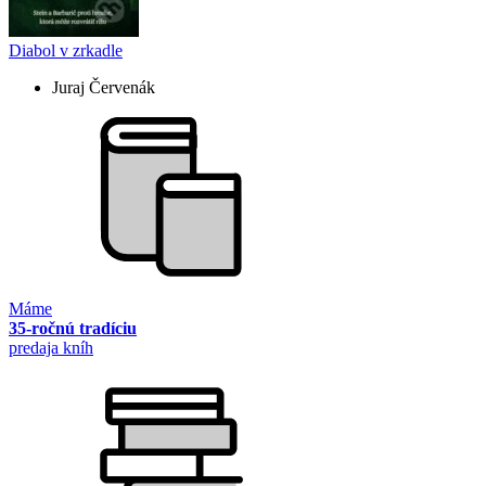
Diabol v zrkadle
Juraj Červenák
Máme
35-ročnú tradíciu
predaja kníh