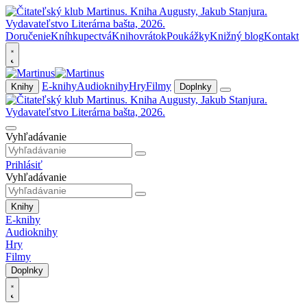
Doručenie
Kníhkupectvá
Knihovrátok
Poukážky
Knižný blog
Kontakt
E-knihy
Audioknihy
Hry
Filmy
Knihy
Doplnky
Vyhľadávanie
Prihlásiť
Vyhľadávanie
Knihy
E-knihy
Audioknihy
Hry
Filmy
Doplnky