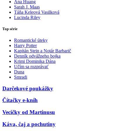
Ana Huang
Sarah J. Maas
Táňa Keleová Vasilková
Lucinda Riley
Top série
Romantické úteky
Harry Potter
Kapitán Stein a Notár Barbarič
Denník odvážneho bojka
Krimi Dominika Dána
Učím sa rozprávať
Duna
Smradi
Darčekové poukážky
Čítačky e-kníh
Vecičky od Martinusu
Káva, čaj a pochutiny