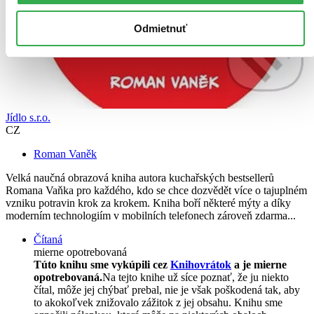
Odmietnuť
Jídlo s.r.o.
CZ
Roman Vaněk
Velká naučná obrazová kniha autora kuchařských bestsellerů
Romana Vaňka pro každého, kdo se chce dozvědět více o tajuplném
vzniku potravin krok za krokem. Kniha boří některé mýty a díky
moderním technologiím v mobilních telefonech zároveň zdarma...
Čítaná
mierne opotrebovaná
Túto knihu sme vykúpili cez
Knihovrátok
a je mierne
opotrebovaná.
Na tejto knihe už síce poznať, že ju niekto
čítal, môže jej chýbať prebal, nie je však poškodená tak, aby
to akokoľvek znižovalo zážitok z jej obsahu. Knihu sme