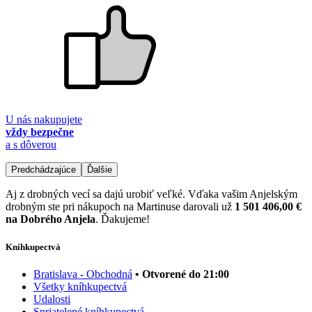
U nás nakupujete
vždy bezpečne
a s dôverou
Predchádzajúce
Ďalšie
Aj z drobných vecí sa dajú urobiť veľké. Vďaka vašim Anjelským
drobným ste pri nákupoch na Martinuse darovali už
1 501 406,00 €
na Dobrého Anjela
. Ďakujeme!
Kníhkupectvá
Bratislava - Obchodná
• Otvorené do 21:00
Všetky kníhkupectvá
Udalosti
Spriatelené kníhkupectvá