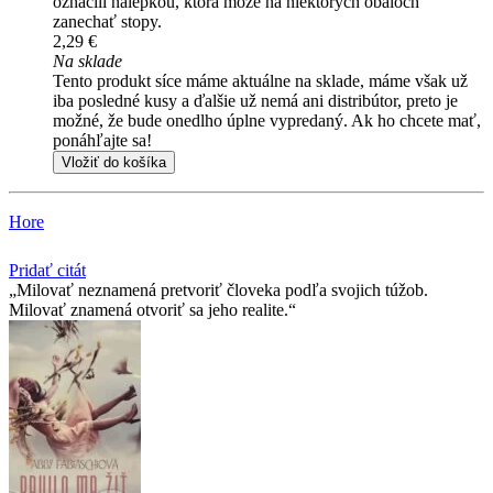
označili nálepkou, ktorá môže na niektorých obaloch
zanechať stopy.
2,29 €
Na sklade
Tento produkt síce máme aktuálne na sklade, máme však už
iba posledné kusy a ďalšie už nemá ani distribútor, preto je
možné, že bude onedlho úplne vypredaný. Ak ho chcete mať,
ponáhľajte sa!
Vložiť do košíka
Hore
Pridať citát
Milovať neznamená pretvoriť človeka podľa svojich túžob.
Milovať znamená otvoriť sa jeho realite.