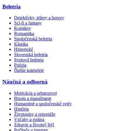
Beletria
Detektívky, trilery a horory
Sci-fi a fantasy
Komiksy
Romantika
Spoločenská beletria
Klasika
Historické
Slovenská beletria
Svetová beletria
Poézia
Ďalšie kategórie
Náučná a odborná
Motivácia a sebarozvoj
Biznis a manažment
Humanitné a spoločenské vedy
História
Životopisy a reportáže
Vzťahy a rodina
Zdravie a životný štýl
Počítače a internet