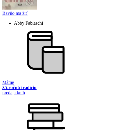
Bavilo ma žiť
Abby Fabiaschi
Máme
35-ročnú tradíciu
predaja kníh