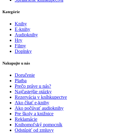
Kategórie
Knihy
E-knihy
Audioknihy
Hry
Filmy
Doplnky
Nakupujte u nás
Doručenie
Platba
Prečo práve u nás?
Najčastejšie otázky
Rezervácia v kníhkupectve
Ako čítať e-knihy
Ako počúvať audioknihy
Pre školy a knižnice
Reklamácie
Knihomoľský pomocník
Odstúpiť od zmluvy