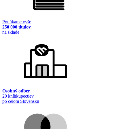
Ponúkame vyše
250 000 titulov
na sklade
Osobný odber
20 kníhkupectiev
po celom Slovensku