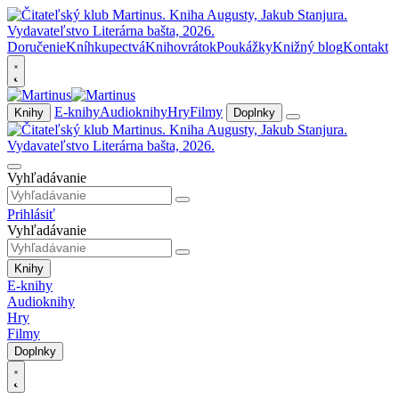
Doručenie
Kníhkupectvá
Knihovrátok
Poukážky
Knižný blog
Kontakt
E-knihy
Audioknihy
Hry
Filmy
Knihy
Doplnky
Vyhľadávanie
Prihlásiť
Vyhľadávanie
Knihy
E-knihy
Audioknihy
Hry
Filmy
Doplnky