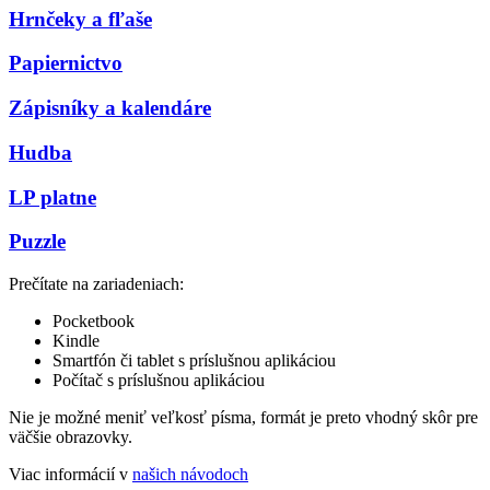
Hrnčeky a fľaše
Papiernictvo
Zápisníky a kalendáre
Hudba
LP platne
Puzzle
Prečítate na zariadeniach:
Pocketbook
Kindle
Smartfón či tablet s príslušnou aplikáciou
Počítač s príslušnou aplikáciou
Nie je možné meniť veľkosť písma, formát je preto vhodný skôr pre
väčšie obrazovky.
Viac informácií v
našich návodoch