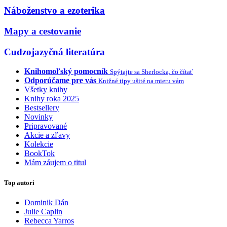
Náboženstvo a ezoterika
Mapy a cestovanie
Cudzojazyčná literatúra
Knihomoľský pomocník
Spýtajte sa Sherlocka, čo čítať
Odporúčame pre vás
Knižné tipy ušité na mieru vám
Všetky knihy
Knihy roka 2025
Bestsellery
Novinky
Pripravované
Akcie a zľavy
Kolekcie
BookTok
Mám záujem o titul
Top autori
Dominik Dán
Julie Caplin
Rebecca Yarros