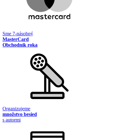
Sme 7-násobný
MasterCard
Obchodník roka
Organizujeme
množstvo besied
s autormi