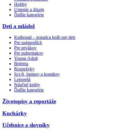
Hobby
Umenie a dizajn
Ďalšie kategórie
Deti a mládež
Knihorad – poradca kníh pre deti
Pre najmenších
Pre prvákov
Pre pubertiakov
Young Adult
Beletria
Rozprávky
Sci-fi, fantasy a komiksy
Leporelá
Náučné knihy
Ďalšie kategórie
Životopisy a reportáže
Kuchárky
Učebnice a slovníky