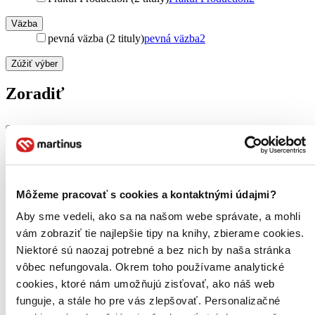
Väzba
pevná väzba (2 tituly)
pevná väzba
2
Zúžiť výber
Zoradiť
Bestsellery
Top hodnotené
Novinky
Môžeme pracovať s cookies a kontaktnými údajmi?
Najdrahšie
Najlacnejšie
Aby sme vedeli, ako sa na našom webe správate, a mohli
Najvyššia zľava
vám zobraziť tie najlepšie tipy na knihy, zbierame cookies.
Niektoré sú naozaj potrebné a bez nich by naša stránka
Použité filtre
vôbec nefungovala. Okrem toho používame analytické
Zrušiť filtre
cookies, ktoré nám umožňujú zisťovať, ako náš web
Autor Roman Vaněk
dostupné
funguje, a stále ho pre vás zlepšovať. Personalizačné