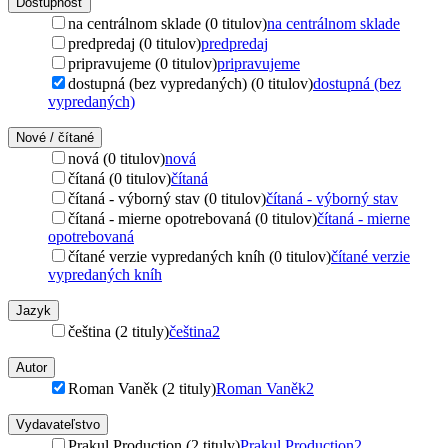
Dostupnosť
na centrálnom sklade (0 titulov)
na centrálnom sklade
predpredaj (0 titulov)
predpredaj
pripravujeme (0 titulov)
pripravujeme
dostupná (bez vypredaných) (0 titulov)
dostupná (bez
vypredaných)
Nové / čítané
nová (0 titulov)
nová
čítaná (0 titulov)
čítaná
čítaná - výborný stav (0 titulov)
čítaná - výborný stav
čítaná - mierne opotrebovaná (0 titulov)
čítaná - mierne
opotrebovaná
čítané verzie vypredaných kníh (0 titulov)
čítané verzie
vypredaných kníh
Jazyk
čeština (2 tituly)
čeština
2
Autor
Roman Vaněk (2 tituly)
Roman Vaněk
2
Vydavateľstvo
Prakul Production (2 tituly)
Prakul Production
2