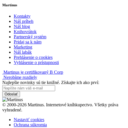
Martinus
Kontakty
Náš príbeh
Náš blog
Knihovrátok
Partnerský systém
Pridaj sa k nám
Marketing
Náš labák
Prehlásenie o cookies
Vyhlásenie o prístupnosti
Martinus je certifikovaný B Corp
Nerobíme rozdiely
Najlepšie novinky sú tie knižné. Získajte ich ako prví:
Odoslať
© 2000-2026 Martinus. Internetové kníhkupectvo. Všetky práva
vyhradené.
Nastaviť cookies
Ochrana súkromia