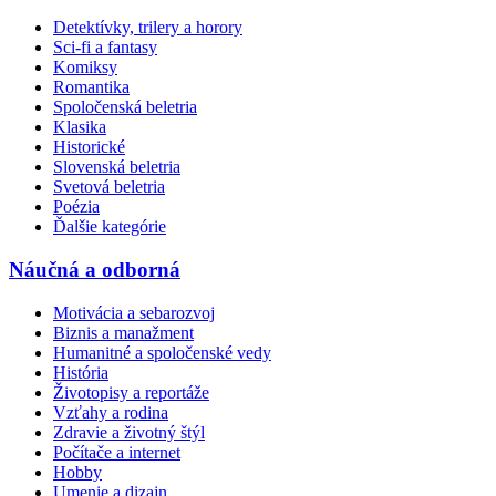
Detektívky, trilery a horory
Sci-fi a fantasy
Komiksy
Romantika
Spoločenská beletria
Klasika
Historické
Slovenská beletria
Svetová beletria
Poézia
Ďalšie kategórie
Náučná a odborná
Motivácia a sebarozvoj
Biznis a manažment
Humanitné a spoločenské vedy
História
Životopisy a reportáže
Vzťahy a rodina
Zdravie a životný štýl
Počítače a internet
Hobby
Umenie a dizajn