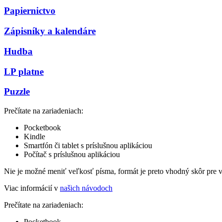
Papiernictvo
Zápisníky a kalendáre
Hudba
LP platne
Puzzle
Prečítate na zariadeniach:
Pocketbook
Kindle
Smartfón či tablet s príslušnou aplikáciou
Počítač s príslušnou aplikáciou
Nie je možné meniť veľkosť písma, formát je preto vhodný skôr pre 
Viac informácií v
našich návodoch
Prečítate na zariadeniach:
Pocketbook