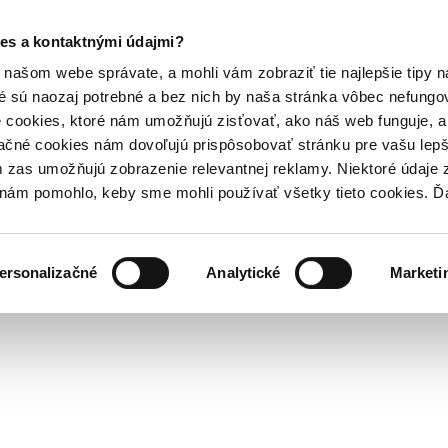
es a kontaktnými údajmi?
našom webe správate, a mohli vám zobraziť tie najlepšie tipy n
é sú naozaj potrebné a bez nich by naša stránka vôbec nefung
 cookies, ktoré nám umožňujú zisťovať, ako náš web funguje, a 
ačné cookies nám dovoľujú prispôsobovať stránku pre vašu lepši
zas umožňujú zobrazenie relevantnej reklamy. Niektoré údaje z
y nám pomohlo, keby sme mohli používať všetky tieto cookies. 
ersonalizačné
Analytické
Marketi