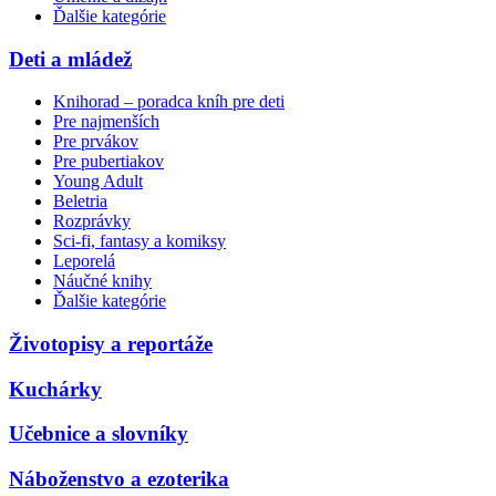
Ďalšie kategórie
Deti a mládež
Knihorad – poradca kníh pre deti
Pre najmenších
Pre prvákov
Pre pubertiakov
Young Adult
Beletria
Rozprávky
Sci-fi, fantasy a komiksy
Leporelá
Náučné knihy
Ďalšie kategórie
Životopisy a reportáže
Kuchárky
Učebnice a slovníky
Náboženstvo a ezoterika