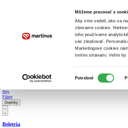
Doručenie
Kníhkupectvá
Knihovrátok
Poukážky
Knižný blog
Kontakt
Môžeme pracovať s cooki
Aby sme vedeli, ako sa na 
zbierame cookies. Niektor
E-knihy
Audioknihy
Hry
Filmy
Knihy
Doplnky
toho používame analytické
vás zlepšovať. Personaliz
Vyhľadávanie
Marketingové cookies nám 
tretími stranami. Veľmi b
Prihlásiť
Vyhľadávanie
Výber
Knihy
Potrebné
P
súhlasu
E-knihy
Audioknihy
Hry
Filmy
Doplnky
Beletria