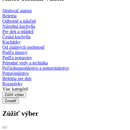
Sledovať autora
Beletria
Odborné a náučné
Národná kuchyňa
Pre deti a mládež
Česká kuchyňa
Kuchárky
Od známych osobností
Podľa úpravy
Podľa potraviny
Prírodné vedy a technika
Poľnohospodárstvo a potravinárstvo
Potravinárstvo
Beletria pre deti
Rozprávky
Viac kategórií
Zúžiť výber
Zoradiť
Zúžiť výber