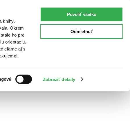
Povoliť všetko
a knihy,
ovala. Okrem
Odmietnuť
stále ho pre
u orientáciu.
dieľame aj s
Ďakujeme!
ngové
Zobraziť detaily