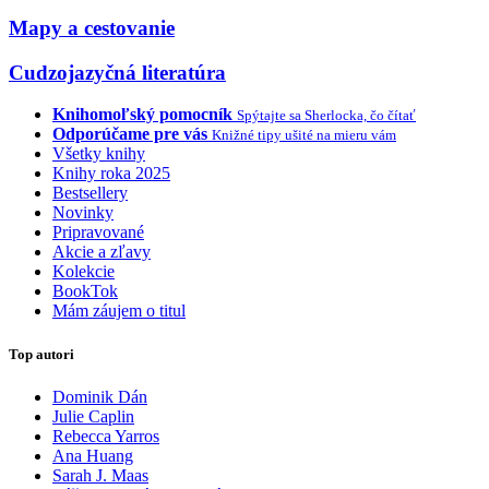
Mapy a cestovanie
Cudzojazyčná literatúra
Knihomoľský pomocník
Spýtajte sa Sherlocka, čo čítať
Odporúčame pre vás
Knižné tipy ušité na mieru vám
Všetky knihy
Knihy roka 2025
Bestsellery
Novinky
Pripravované
Akcie a zľavy
Kolekcie
BookTok
Mám záujem o titul
Top autori
Dominik Dán
Julie Caplin
Rebecca Yarros
Ana Huang
Sarah J. Maas