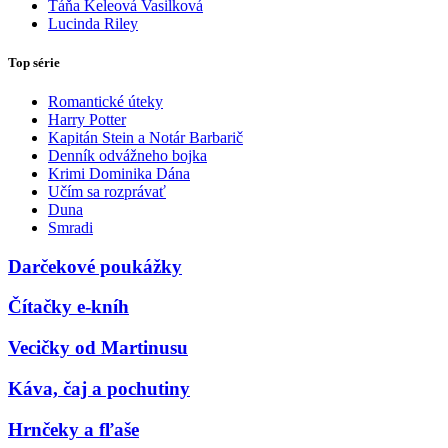
Táňa Keleová Vasilková
Lucinda Riley
Top série
Romantické úteky
Harry Potter
Kapitán Stein a Notár Barbarič
Denník odvážneho bojka
Krimi Dominika Dána
Učím sa rozprávať
Duna
Smradi
Darčekové poukážky
Čítačky e-kníh
Vecičky od Martinusu
Káva, čaj a pochutiny
Hrnčeky a fľaše