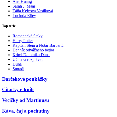
Ana Huang
Sarah J. Maas
Táňa Keleová Vasilková
Lucinda Riley
Top série
Romantické úteky
Harry Potter
Kapitán Stein a Notár Barbarič
Denník odvážneho bojka
Krimi Dominika Dána
Učím sa rozprávať
Duna
Smradi
Darčekové poukážky
Čítačky e-kníh
Vecičky od Martinusu
Káva, čaj a pochutiny