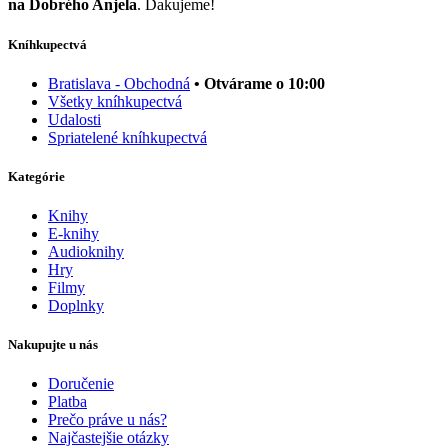
na Dobrého Anjela
. Ďakujeme!
Kníhkupectvá
Bratislava - Obchodná
• Otvárame o 10:00
Všetky kníhkupectvá
Udalosti
Spriatelené kníhkupectvá
Kategórie
Knihy
E-knihy
Audioknihy
Hry
Filmy
Doplnky
Nakupujte u nás
Doručenie
Platba
Prečo práve u nás?
Najčastejšie otázky