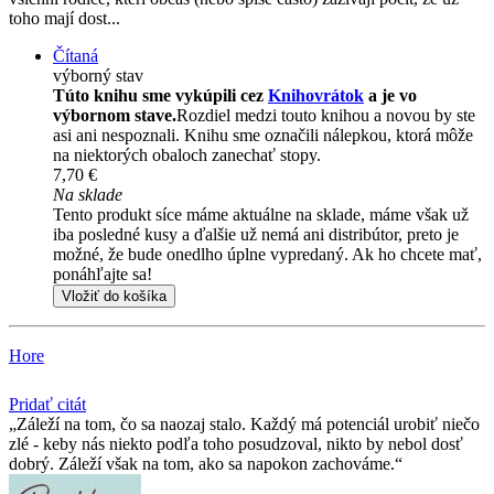
toho mají dost...
Čítaná
výborný stav
Túto knihu sme vykúpili cez
Knihovrátok
a je vo
výbornom stave.
Rozdiel medzi touto knihou a novou by ste
asi ani nespoznali. Knihu sme označili nálepkou, ktorá môže
na niektorých obaloch zanechať stopy.
7,70 €
Na sklade
Tento produkt síce máme aktuálne na sklade, máme však už
iba posledné kusy a ďalšie už nemá ani distribútor, preto je
možné, že bude onedlho úplne vypredaný. Ak ho chcete mať,
ponáhľajte sa!
Vložiť do košíka
Hore
Pridať citát
Záleží na tom, čo sa naozaj stalo. Každý má potenciál urobiť niečo
zlé - keby nás niekto podľa toho posudzoval, nikto by nebol dosť
dobrý. Záleží však na tom, ako sa napokon zachováme.