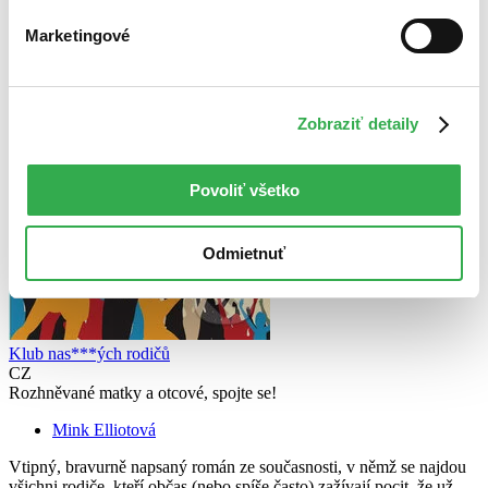
Marketingové
Zobraziť detaily
Povoliť všetko
Odmietnuť
Klub nas***ých rodičů
CZ
Rozhněvané matky a otcové, spojte se!
Mink Elliotová
Vtipný, bravurně napsaný román ze současnosti, v němž se najdou
všichni rodiče, kteří občas (nebo spíše často) zažívají pocit, že už