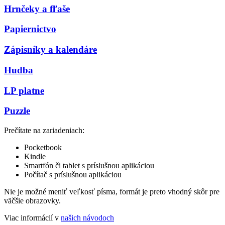
Hrnčeky a fľaše
Papiernictvo
Zápisníky a kalendáre
Hudba
LP platne
Puzzle
Prečítate na zariadeniach:
Pocketbook
Kindle
Smartfón či tablet s príslušnou aplikáciou
Počítač s príslušnou aplikáciou
Nie je možné meniť veľkosť písma, formát je preto vhodný skôr pre
väčšie obrazovky.
Viac informácií v
našich návodoch