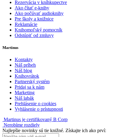
Rezervácia v kníhkupectve
Ako čítať e-knihy
Ako počúvať audioknihy
Pre školy a knižnice
Reklamácie
Knihomoľský pomocník
Odstúpiť od zmluvy
Martinus
Kontakty
Náš príbeh
Náš blog
Knihovrátok
Partnerský systém
Pridaj sa k nám
Marketing
Náš labák
Prehlásenie o cookies
Vyhlásenie o prístupnosti
Martinus je certifikovaný B Corp
Nerobíme rozdiely
Najlepšie novinky sú tie knižné. Získajte ich ako prví: