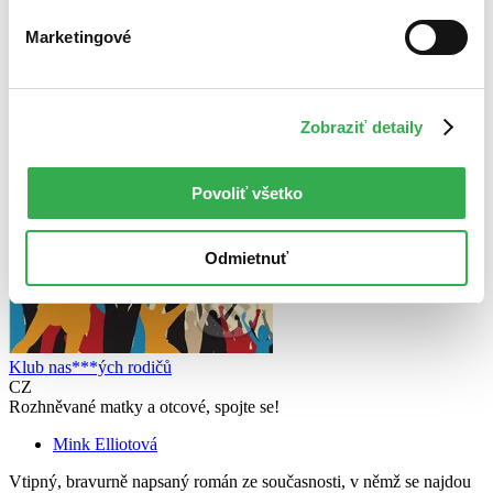
Marketingové
Zobraziť detaily
Povoliť všetko
Odmietnuť
Klub nas***ých rodičů
CZ
Rozhněvané matky a otcové, spojte se!
Mink Elliotová
Vtipný, bravurně napsaný román ze současnosti, v němž se najdou