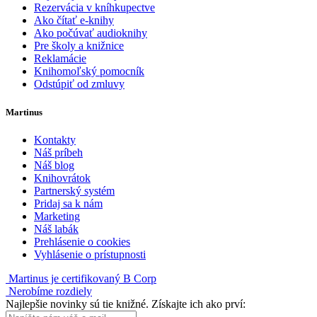
Rezervácia v kníhkupectve
Ako čítať e-knihy
Ako počúvať audioknihy
Pre školy a knižnice
Reklamácie
Knihomoľský pomocník
Odstúpiť od zmluvy
Martinus
Kontakty
Náš príbeh
Náš blog
Knihovrátok
Partnerský systém
Pridaj sa k nám
Marketing
Náš labák
Prehlásenie o cookies
Vyhlásenie o prístupnosti
Martinus je certifikovaný B Corp
Nerobíme rozdiely
Najlepšie novinky sú tie knižné. Získajte ich ako prví: