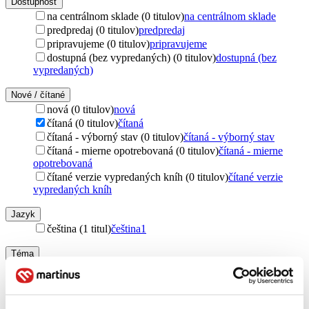
Dostupnosť
na centrálnom sklade (0 titulov)
na centrálnom sklade
predpredaj (0 titulov)
predpredaj
pripravujeme (0 titulov)
pripravujeme
dostupná (bez vypredaných) (0 titulov)
dostupná (bez
vypredaných)
Nové / čítané
nová (0 titulov)
nová
čítaná (0 titulov)
čítaná
čítaná - výborný stav (0 titulov)
čítaná - výborný stav
čítaná - mierne opotrebovaná (0 titulov)
čítaná - mierne
opotrebovaná
čítané verzie vypredaných kníh (0 titulov)
čítané verzie
vypredaných kníh
Jazyk
čeština (1 titul)
čeština
1
Téma
satira (1 titul)
satira
1
Vydavateľstvo
Rybka Publishers (1 titul)
Rybka Publishers
1