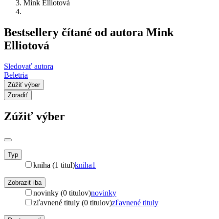
Mink Elliotová
Bestsellery čítané od autora Mink
Elliotová
Sledovať autora
Beletria
Zúžiť výber
Zoradiť
Zúžiť výber
Typ
kniha (1 titul)
kniha
1
Zobraziť iba
novinky (0 titulov)
novinky
zľavnené tituly (0 titulov)
zľavnené tituly