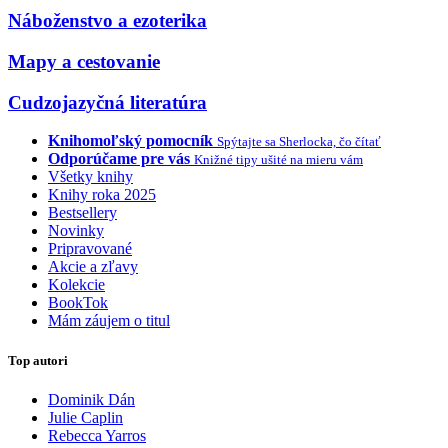
Náboženstvo a ezoterika
Mapy a cestovanie
Cudzojazyčná literatúra
Knihomoľský pomocník
Spýtajte sa Sherlocka, čo čítať
Odporúčame pre vás
Knižné tipy ušité na mieru vám
Všetky knihy
Knihy roka 2025
Bestsellery
Novinky
Pripravované
Akcie a zľavy
Kolekcie
BookTok
Mám záujem o titul
Top autori
Dominik Dán
Julie Caplin
Rebecca Yarros