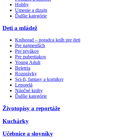
Hobby
Umenie a dizajn
Ďalšie kategórie
Deti a mládež
Knihorad – poradca kníh pre deti
Pre najmenších
Pre prvákov
Pre pubertiakov
Young Adult
Beletria
Rozprávky
Sci-fi, fantasy a komiksy
Leporelá
Náučné knihy
Ďalšie kategórie
Životopisy a reportáže
Kuchárky
Učebnice a slovníky