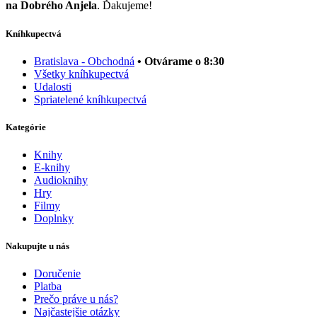
na Dobrého Anjela
. Ďakujeme!
Kníhkupectvá
Bratislava - Obchodná
• Otvárame o 8:30
Všetky kníhkupectvá
Udalosti
Spriatelené kníhkupectvá
Kategórie
Knihy
E-knihy
Audioknihy
Hry
Filmy
Doplnky
Nakupujte u nás
Doručenie
Platba
Prečo práve u nás?
Najčastejšie otázky