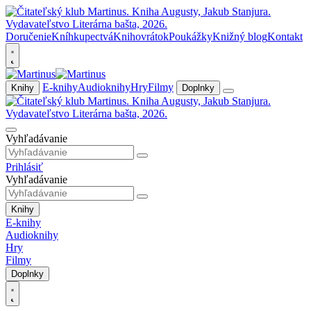
Doručenie
Kníhkupectvá
Knihovrátok
Poukážky
Knižný blog
Kontakt
E-knihy
Audioknihy
Hry
Filmy
Knihy
Doplnky
Vyhľadávanie
Prihlásiť
Vyhľadávanie
Knihy
E-knihy
Audioknihy
Hry
Filmy
Doplnky