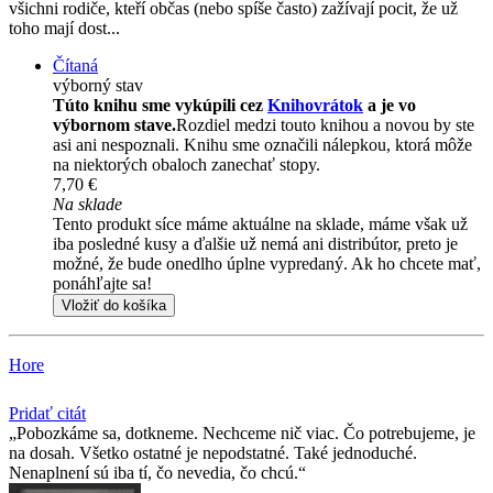
všichni rodiče, kteří občas (nebo spíše často) zažívají pocit, že už
toho mají dost...
Čítaná
výborný stav
Túto knihu sme vykúpili cez
Knihovrátok
a je vo
výbornom stave.
Rozdiel medzi touto knihou a novou by ste
asi ani nespoznali. Knihu sme označili nálepkou, ktorá môže
na niektorých obaloch zanechať stopy.
7,70 €
Na sklade
Tento produkt síce máme aktuálne na sklade, máme však už
iba posledné kusy a ďalšie už nemá ani distribútor, preto je
možné, že bude onedlho úplne vypredaný. Ak ho chcete mať,
ponáhľajte sa!
Vložiť do košíka
Hore
Pridať citát
Pobozkáme sa, dotkneme. Nechceme nič viac. Čo potrebujeme, je
na dosah. Všetko ostatné je nepodstatné. Také jednoduché.
Nenaplnení sú iba tí, čo nevedia, čo chcú.