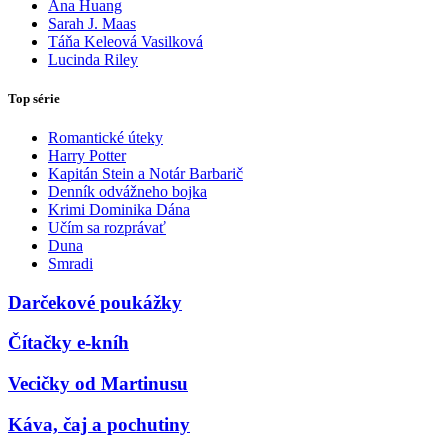
Ana Huang
Sarah J. Maas
Táňa Keleová Vasilková
Lucinda Riley
Top série
Romantické úteky
Harry Potter
Kapitán Stein a Notár Barbarič
Denník odvážneho bojka
Krimi Dominika Dána
Učím sa rozprávať
Duna
Smradi
Darčekové poukážky
Čítačky e-kníh
Vecičky od Martinusu
Káva, čaj a pochutiny