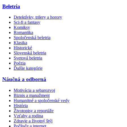
Beletria
Detektívky, trilery a horory
Sci-fi a fantasy
Komiksy
Romantika
Spoločenská beletria
Klasika
Historické
Slovenská beletria
Svetová beletria
Poézia
Ďalšie kategórie
Náučná a odborná
Motivácia a sebarozvoj
Biznis a manažment
Humanitné a spoločenské vedy
História
Životopisy a reportáže
Vzťahy a rodina
Zdravie a životný štýl
Počítače a internet