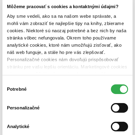
Môžeme pracovať s cookies a kontaktnými údajmi?
Väzba
Aby sme vedeli, ako sa na našom webe správate, a
pevná väzba (1 titul)
pevná väzba
1
mohli vám zobraziť tie najlepšie tipy na knihy, zbierame
Zúžiť výber
cookies. Niektoré sú naozaj potrebné a bez nich by naša
stránka vôbec nefungovala. Okrem toho používame
Zoradiť
analytické cookies, ktoré nám umožňujú zisťovať, ako
náš web funguje, a stále ho pre vás zlepšovať.
Personalizačné cookies nám dovoľujú prispôsobovať
stránku pre vašu lepšiu orientáciu. Marketingové cookies
Bestsellery
nám zas umožňujú zobrazenie relevantnej reklamy.
Top hodnotené
Novinky
Niektoré údaje zdieľame aj s tretími stranami. Veľmi by
Výber
Najdrahšie
nám pomohlo, keby sme mohli používať všetky tieto
Potrebné
súhlasu
Najlacnejšie
cookies. Ďakujeme!
Najvyššia zľava
Personalizačné
Použité filtre
Zrušiť filtre
čítané
Analytické