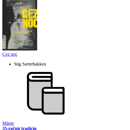
Cez noc
Stig Sæterbakken
Máme
35-ročnú tradíciu