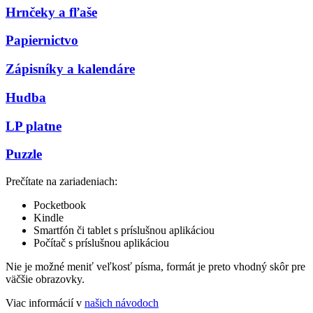
Hrnčeky a fľaše
Papiernictvo
Zápisníky a kalendáre
Hudba
LP platne
Puzzle
Prečítate na zariadeniach:
Pocketbook
Kindle
Smartfón či tablet s príslušnou aplikáciou
Počítač s príslušnou aplikáciou
Nie je možné meniť veľkosť písma, formát je preto vhodný skôr pre
väčšie obrazovky.
Viac informácií v
našich návodoch