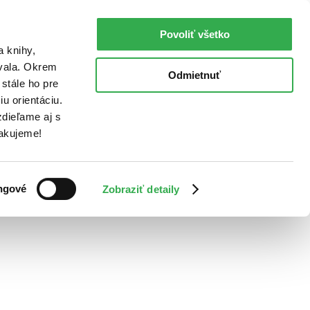
Povoliť všetko
a knihy,
ovala. Okrem
Odmietnuť
stále ho pre
u orientáciu.
dieľame aj s
Ďakujeme!
ngové
Zobraziť detaily