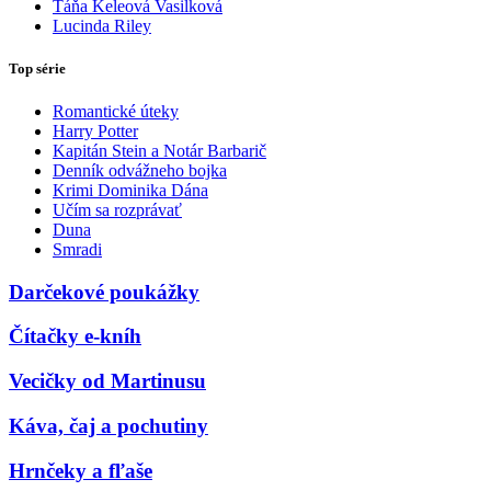
Táňa Keleová Vasilková
Lucinda Riley
Top série
Romantické úteky
Harry Potter
Kapitán Stein a Notár Barbarič
Denník odvážneho bojka
Krimi Dominika Dána
Učím sa rozprávať
Duna
Smradi
Darčekové poukážky
Čítačky e-kníh
Vecičky od Martinusu
Káva, čaj a pochutiny
Hrnčeky a fľaše