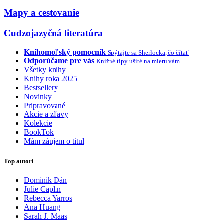
Mapy a cestovanie
Cudzojazyčná literatúra
Knihomoľský pomocník
Spýtajte sa Sherlocka, čo čítať
Odporúčame pre vás
Knižné tipy ušité na mieru vám
Všetky knihy
Knihy roka 2025
Bestsellery
Novinky
Pripravované
Akcie a zľavy
Kolekcie
BookTok
Mám záujem o titul
Top autori
Dominik Dán
Julie Caplin
Rebecca Yarros
Ana Huang
Sarah J. Maas