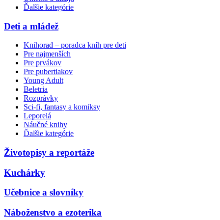
Ďalšie kategórie
Deti a mládež
Knihorad – poradca kníh pre deti
Pre najmenších
Pre prvákov
Pre pubertiakov
Young Adult
Beletria
Rozprávky
Sci-fi, fantasy a komiksy
Leporelá
Náučné knihy
Ďalšie kategórie
Životopisy a reportáže
Kuchárky
Učebnice a slovníky
Náboženstvo a ezoterika