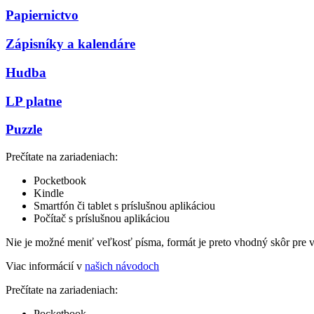
Papiernictvo
Zápisníky a kalendáre
Hudba
LP platne
Puzzle
Prečítate na zariadeniach:
Pocketbook
Kindle
Smartfón či tablet s príslušnou aplikáciou
Počítač s príslušnou aplikáciou
Nie je možné meniť veľkosť písma, formát je preto vhodný skôr pre 
Viac informácií v
našich návodoch
Prečítate na zariadeniach:
Pocketbook