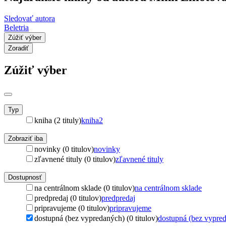
Sledovať autora
Beletria
Zúžiť výber
Zoradiť
Zúžiť výber
Typ
kniha (2 tituly)
kniha
2
Zobraziť iba
novinky (0 titulov)
novinky
zľavnené tituly (0 titulov)
zľavnené tituly
Dostupnosť
na centrálnom sklade (0 titulov)
na centrálnom sklade
predpredaj (0 titulov)
predpredaj
pripravujeme (0 titulov)
pripravujeme
dostupná (bez vypredaných) (0 titulov)
dostupná (bez vypre