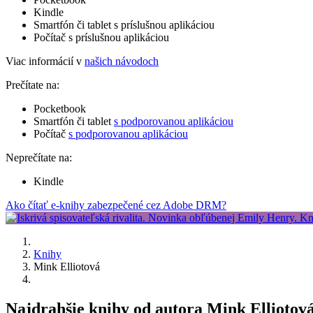
Kindle
Smartfón či tablet s príslušnou aplikáciou
Počítač s príslušnou aplikáciou
Viac informácií v
našich návodoch
Prečítate na:
Pocketbook
Smartfón či tablet
s podporovanou aplikáciou
Počítač
s podporovanou aplikáciou
Neprečítate na:
Kindle
Ako čítať e-knihy zabezpečené cez Adobe DRM?
Knihy
Mink Elliotová
Najdrahšie knihy od autora Mink Elliotov