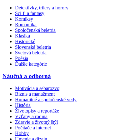
Detektívky, trilery a horory
Sci-fi a fantasy
Komiksy
Romantika
Spoločenská beletria
Klasika
Historické
Slovenská beletria
Svetová beletria
Poézia
Ďalšie kategórie
Náučná a odborná
Motivácia a sebarozvoj
Biznis a manažment
Humanitné a spoločenské vedy
História
Životopisy a reportáže
Vzťahy a rodina
Zdravie a životný štýl
Počítače a internet
Hobby
Umenie a dizajn