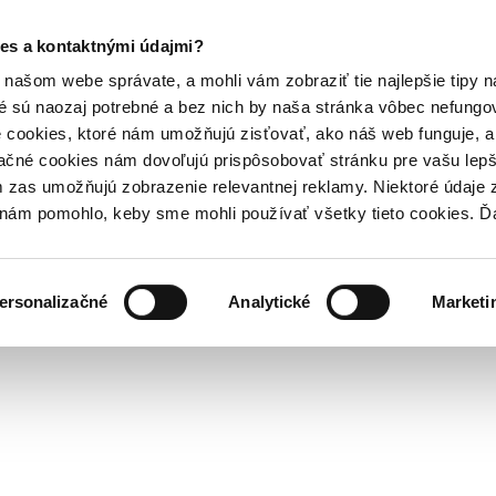
es a kontaktnými údajmi?
našom webe správate, a mohli vám zobraziť tie najlepšie tipy n
é sú naozaj potrebné a bez nich by naša stránka vôbec nefung
 cookies, ktoré nám umožňujú zisťovať, ako náš web funguje, a 
ačné cookies nám dovoľujú prispôsobovať stránku pre vašu lepši
zas umožňujú zobrazenie relevantnej reklamy. Niektoré údaje z
y nám pomohlo, keby sme mohli používať všetky tieto cookies. 
ersonalizačné
Analytické
Marketi