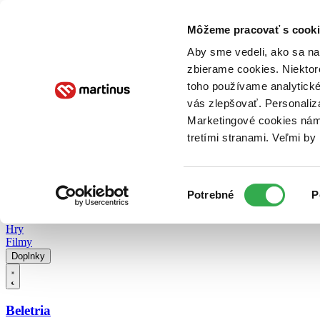
Doručenie
Kníhkupectvá
Knihovrátok
Poukážky
Knižný blog
Kontakt
Môžeme pracovať s cooki
Aby sme vedeli, ako sa na 
zbierame cookies. Niektor
E-knihy
Audioknihy
Hry
Filmy
Knihy
Doplnky
toho používame analytické
vás zlepšovať. Personaliz
Vyhľadávanie
Marketingové cookies nám 
tretími stranami. Veľmi b
Prihlásiť
Vyhľadávanie
Výber
Knihy
Potrebné
P
súhlasu
E-knihy
Audioknihy
Hry
Filmy
Doplnky
Beletria