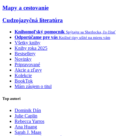
Mapy a cestovanie
Cudzojazyčná literatúra
Knihomoľský pomocník
Spýtajte sa Sherlocka, čo čítať
Odporúčame pre vás
Knižné tipy ušité na mieru vám
Všetky knihy
Knihy roka 2025
Bestsellery
Novinky
Pripravované
Akcie a zľavy
Kolekcie
BookTok
Mám záujem o titul
Top autori
Dominik Dán
Julie Caplin
Rebecca Yarros
Ana Huang
Sarah J. Maas