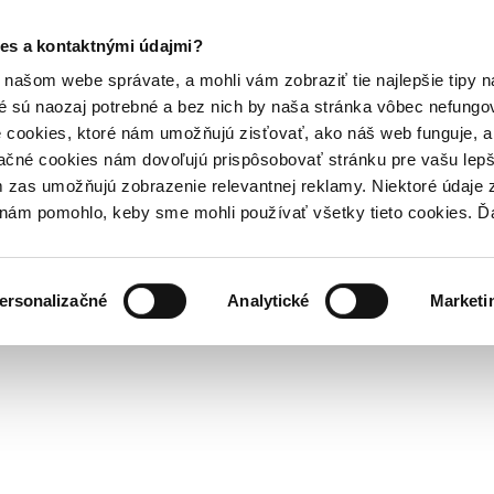
es a kontaktnými údajmi?
našom webe správate, a mohli vám zobraziť tie najlepšie tipy n
é sú naozaj potrebné a bez nich by naša stránka vôbec nefung
 cookies, ktoré nám umožňujú zisťovať, ako náš web funguje, a 
ačné cookies nám dovoľujú prispôsobovať stránku pre vašu lepši
zas umožňujú zobrazenie relevantnej reklamy. Niektoré údaje z
y nám pomohlo, keby sme mohli používať všetky tieto cookies. 
ersonalizačné
Analytické
Marketi