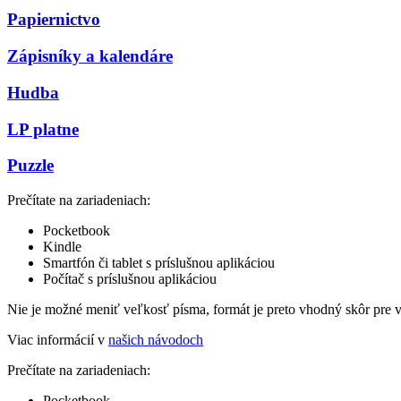
Papiernictvo
Zápisníky a kalendáre
Hudba
LP platne
Puzzle
Prečítate na zariadeniach:
Pocketbook
Kindle
Smartfón či tablet s príslušnou aplikáciou
Počítač s príslušnou aplikáciou
Nie je možné meniť veľkosť písma, formát je preto vhodný skôr pre 
Viac informácií v
našich návodoch
Prečítate na zariadeniach:
Pocketbook