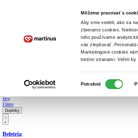
Doručenie
Kníhkupectvá
Knihovrátok
Poukážky
Knižný blog
Kontakt
Môžeme pracovať s cooki
Aby sme vedeli, ako sa na 
zbierame cookies. Niektor
E-knihy
Audioknihy
Hry
Filmy
Knihy
Doplnky
toho používame analytické
vás zlepšovať. Personaliz
Vyhľadávanie
Marketingové cookies nám 
tretími stranami. Veľmi b
Prihlásiť
Vyhľadávanie
Výber
Knihy
Potrebné
P
súhlasu
E-knihy
Audioknihy
Hry
Filmy
Doplnky
Beletria