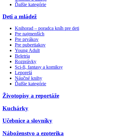
Ďalšie kategórie
Deti a mládež
Knihorad – poradca kníh pre deti
Pre najmenších
Pre prvákov
Pre pubertiakov
Young Adult
Beletria
Rozprávky
Sci-fi, fantasy a komiksy
Leporelá
Náučné knihy
Ďalšie kategórie
Životopisy a reportáže
Kuchárky
Učebnice a slovníky
Náboženstvo a ezoterika