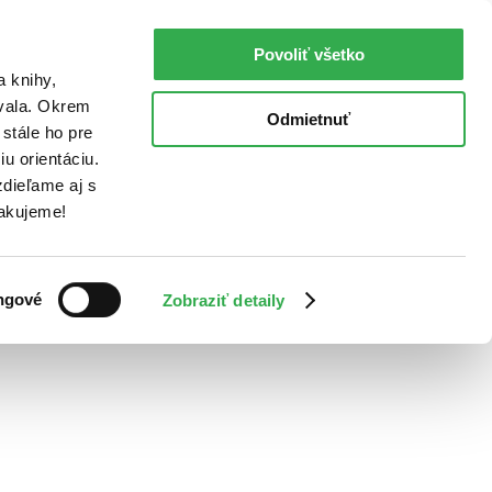
Povoliť všetko
a knihy,
ovala. Okrem
Odmietnuť
stále ho pre
u orientáciu.
dieľame aj s
Ďakujeme!
ngové
Zobraziť detaily