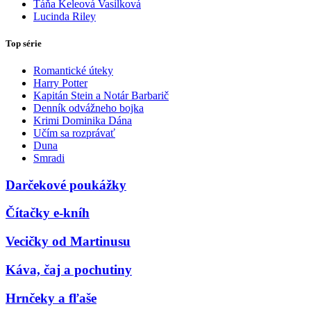
Táňa Keleová Vasilková
Lucinda Riley
Top série
Romantické úteky
Harry Potter
Kapitán Stein a Notár Barbarič
Denník odvážneho bojka
Krimi Dominika Dána
Učím sa rozprávať
Duna
Smradi
Darčekové poukážky
Čítačky e-kníh
Vecičky od Martinusu
Káva, čaj a pochutiny
Hrnčeky a fľaše