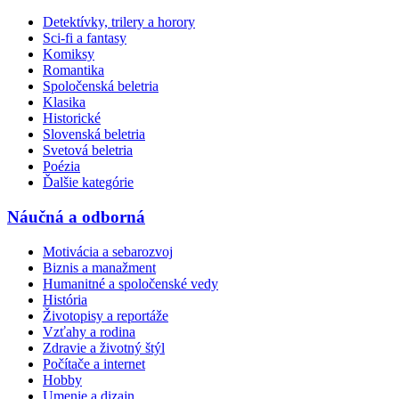
Detektívky, trilery a horory
Sci-fi a fantasy
Komiksy
Romantika
Spoločenská beletria
Klasika
Historické
Slovenská beletria
Svetová beletria
Poézia
Ďalšie kategórie
Náučná a odborná
Motivácia a sebarozvoj
Biznis a manažment
Humanitné a spoločenské vedy
História
Životopisy a reportáže
Vzťahy a rodina
Zdravie a životný štýl
Počítače a internet
Hobby
Umenie a dizajn