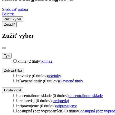
Sledovať autora
Beletria
Zúžiť výber
Zoradiť
Zúžiť výber
Typ
kniha (2 tituly)
kniha
2
Zobraziť iba
novinky (0 titulov)
novinky
zľavnené tituly (0 titulov)
zľavnené tituly
Dostupnosť
na centrálnom sklade (0 titulov)
na centrálnom sklade
predpredaj (0 titulov)
predpredaj
pripravujeme (0 titulov)
pripravujeme
dostupná (bez vypredaných) (0 titulov)
dostupná (bez vypre