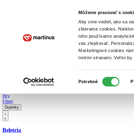
Doručenie
Kníhkupectvá
Knihovrátok
Poukážky
Knižný blog
Kontakt
Môžeme pracovať s cooki
Aby sme vedeli, ako sa na 
zbierame cookies. Niektor
E-knihy
Audioknihy
Hry
Filmy
Knihy
Doplnky
toho používame analytické
vás zlepšovať. Personaliz
Vyhľadávanie
Marketingové cookies nám 
tretími stranami. Veľmi b
Prihlásiť
Vyhľadávanie
Výber
Knihy
Potrebné
P
súhlasu
E-knihy
Audioknihy
Hry
Filmy
Doplnky
Beletria