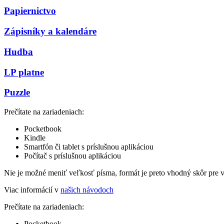
Papiernictvo
Zápisníky a kalendáre
Hudba
LP platne
Puzzle
Prečítate na zariadeniach:
Pocketbook
Kindle
Smartfón či tablet s príslušnou aplikáciou
Počítač s príslušnou aplikáciou
Nie je možné meniť veľkosť písma, formát je preto vhodný skôr pre 
Viac informácií v
našich návodoch
Prečítate na zariadeniach:
Pocketbook