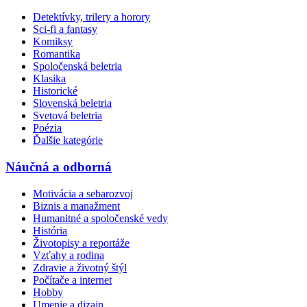
Detektívky, trilery a horory
Sci-fi a fantasy
Komiksy
Romantika
Spoločenská beletria
Klasika
Historické
Slovenská beletria
Svetová beletria
Poézia
Ďalšie kategórie
Náučná a odborná
Motivácia a sebarozvoj
Biznis a manažment
Humanitné a spoločenské vedy
História
Životopisy a reportáže
Vzťahy a rodina
Zdravie a životný štýl
Počítače a internet
Hobby
Umenie a dizajn