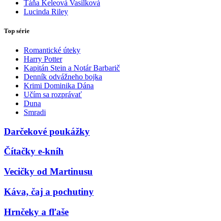
Táňa Keleová Vasilková
Lucinda Riley
Top série
Romantické úteky
Harry Potter
Kapitán Stein a Notár Barbarič
Denník odvážneho bojka
Krimi Dominika Dána
Učím sa rozprávať
Duna
Smradi
Darčekové poukážky
Čítačky e-kníh
Vecičky od Martinusu
Káva, čaj a pochutiny
Hrnčeky a fľaše