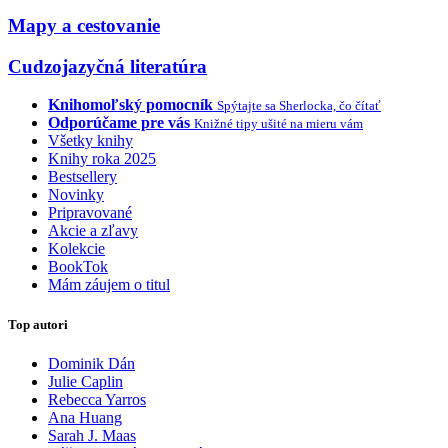
Mapy a cestovanie
Cudzojazyčná literatúra
Knihomoľský pomocník
Spýtajte sa Sherlocka, čo čítať
Odporúčame pre vás
Knižné tipy ušité na mieru vám
Všetky knihy
Knihy roka 2025
Bestsellery
Novinky
Pripravované
Akcie a zľavy
Kolekcie
BookTok
Mám záujem o titul
Top autori
Dominik Dán
Julie Caplin
Rebecca Yarros
Ana Huang
Sarah J. Maas