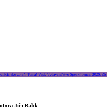
utora Jiří Balík