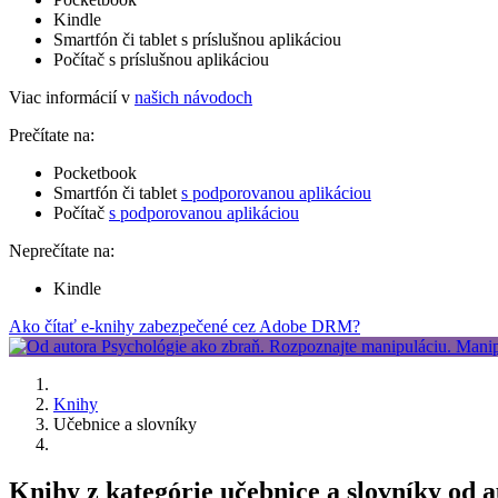
Kindle
Smartfón či tablet s príslušnou aplikáciou
Počítač s príslušnou aplikáciou
Viac informácií v
našich návodoch
Prečítate na:
Pocketbook
Smartfón či tablet
s podporovanou aplikáciou
Počítač
s podporovanou aplikáciou
Neprečítate na:
Kindle
Ako čítať e-knihy zabezpečené cez Adobe DRM?
Knihy
Učebnice a slovníky
Knihy z kategórie učebnice a slovníky od a