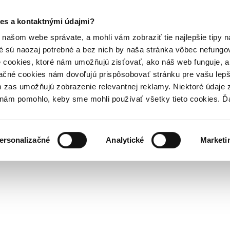
es a kontaktnými údajmi?
našom webe správate, a mohli vám zobraziť tie najlepšie tipy n
é sú naozaj potrebné a bez nich by naša stránka vôbec nefung
 cookies, ktoré nám umožňujú zisťovať, ako náš web funguje, a 
ačné cookies nám dovoľujú prispôsobovať stránku pre vašu lepši
zas umožňujú zobrazenie relevantnej reklamy. Niektoré údaje z
y nám pomohlo, keby sme mohli používať všetky tieto cookies. 
ersonalizačné
Analytické
Marketi