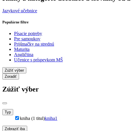
Jazykové učebnice
Populárne filtre
Písacie potreby
Pre samoukov
Prijímačky na strednú
Maturita
Angličtina
Učenice s príspevkom MŠ
Zúžiť výber
Zoradiť
Zúžiť výber
Typ
kniha (1 titul)
kniha
1
Zobraziť iba