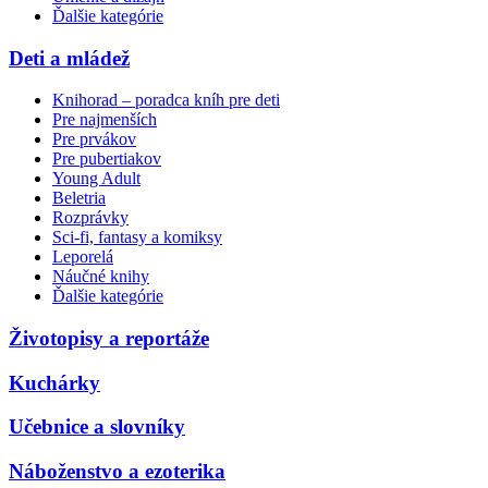
Ďalšie kategórie
Deti a mládež
Knihorad – poradca kníh pre deti
Pre najmenších
Pre prvákov
Pre pubertiakov
Young Adult
Beletria
Rozprávky
Sci-fi, fantasy a komiksy
Leporelá
Náučné knihy
Ďalšie kategórie
Životopisy a reportáže
Kuchárky
Učebnice a slovníky
Náboženstvo a ezoterika