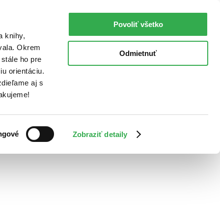
Povoliť všetko
a knihy,
ovala. Okrem
Odmietnuť
stále ho pre
u orientáciu.
dieľame aj s
Ďakujeme!
ngové
Zobraziť detaily