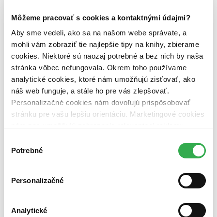
novinky (0 titulov)
novinky
Môžeme pracovať s cookies a kontaktnými údajmi?
zľavnené tituly (0 titulov)
zľavnené tituly
Aby sme vedeli, ako sa na našom webe správate, a
Dostupnosť
mohli vám zobraziť tie najlepšie tipy na knihy, zbierame
na centrálnom sklade (0 titulov)
na centrálnom sklade
predpredaj (0 titulov)
predpredaj
cookies. Niektoré sú naozaj potrebné a bez nich by naša
pripravujeme (0 titulov)
pripravujeme
stránka vôbec nefungovala. Okrem toho používame
dostupná (bez vypredaných) (0 titulov)
dostupná (bez
analytické cookies, ktoré nám umožňujú zisťovať, ako
vypredaných)
náš web funguje, a stále ho pre vás zlepšovať.
Nové / čítané
Personalizačné cookies nám dovoľujú prispôsobovať
nová (0 titulov)
nová
stránku pre vašu lepšiu orientáciu. Marketingové cookies
čítaná (0 titulov)
čítaná
nám zas umožňujú zobrazenie relevantnej reklamy.
čítaná - výborný stav (0 titulov)
čítaná - výborný stav
Niektoré údaje zdieľame aj s tretími stranami. Veľmi by
čítaná - mierne opotrebovaná (0 titulov)
čítaná - mierne
Výber
nám pomohlo, keby sme mohli používať všetky tieto
opotrebovaná
Potrebné
súhlasu
čítané verzie vypredaných kníh (0 titulov)
čítané verzie
cookies. Ďakujeme!
vypredaných kníh
Personalizačné
Zúžiť výber
Zoradiť
Analytické