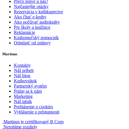
Prečo práve u nás?
Najčastejšie otázky
Rezervácia v kníhkupectve
Ako čítať e-knihy
Ako počúvať audioknihy
Pre školy a knižnice
Reklamácie
Knihomoľský pomocník
Odstúpiť od zmluvy
Martinus
Kontakty
Náš príbeh
Náš blog
Knihovrátok
Partnerský systém
Pridaj sa k nám
Marketing
Náš labák
Prehlásenie o cookies
Vyhlásenie o prístupnosti
Martinus je certifikovaný B Corp
Nerobíme rozdiely