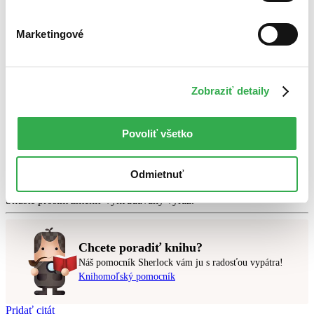
Marketingové
Bestsellery
Top hodnotené
Novinky
Najdrahšie
Zobraziť detaily
Najlacnejšie
Najvyššia zľava
Povoliť všetko
Použité filtre
Zrušiť filtre
Odmietnuť
Autor Jiří Balík
čítané
Nebol nájdený
žiadny titul
vyhovujúci zadaným podmienkam.
Skúste prosím zmeniť vyhľadávaný výraz.
Chcete poradiť knihu?
Náš pomocník Sherlock vám ju s radosťou vypátra!
Knihomoľský pomocník
Pridať citát