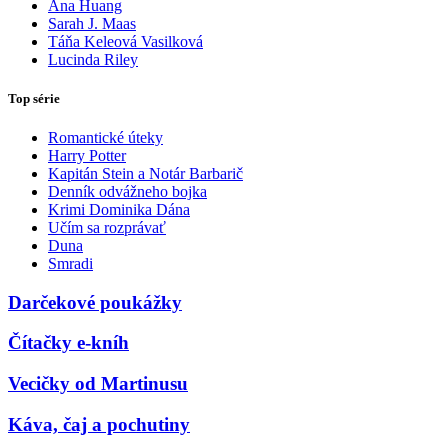
Ana Huang
Sarah J. Maas
Táňa Keleová Vasilková
Lucinda Riley
Top série
Romantické úteky
Harry Potter
Kapitán Stein a Notár Barbarič
Denník odvážneho bojka
Krimi Dominika Dána
Učím sa rozprávať
Duna
Smradi
Darčekové poukážky
Čítačky e-kníh
Vecičky od Martinusu
Káva, čaj a pochutiny