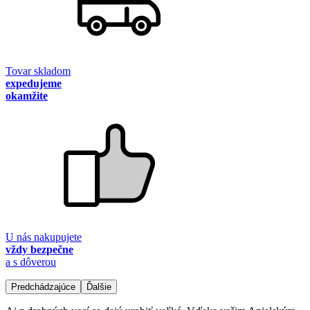
Tovar skladom
expedujeme
okamžite
U nás nakupujete
vždy bezpečne
a s dôverou
Predchádzajúce
Ďalšie