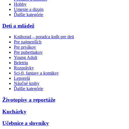
Hobby
Umenie a dizajn
Ďalšie kategórie
Deti a mládež
Knihorad – poradca kníh pre deti
Pre najmenších
Pre prvákov
Pre pubertiakov
Young Adult
Beletria
Rozprávky
Sci-fi, fantasy a komiksy
Leporelá
Náučné knihy
Ďalšie kategórie
Životopisy a reportáže
Kuchárky
Učebnice a slovníky