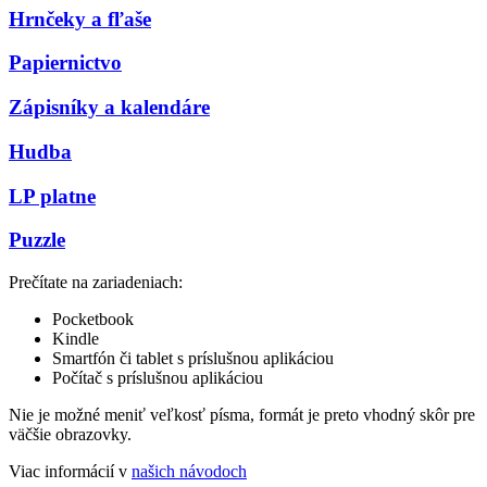
Hrnčeky a fľaše
Papiernictvo
Zápisníky a kalendáre
Hudba
LP platne
Puzzle
Prečítate na zariadeniach:
Pocketbook
Kindle
Smartfón či tablet s príslušnou aplikáciou
Počítač s príslušnou aplikáciou
Nie je možné meniť veľkosť písma, formát je preto vhodný skôr pre
väčšie obrazovky.
Viac informácií v
našich návodoch