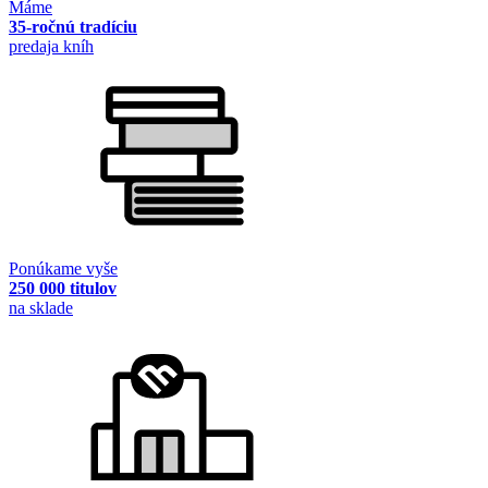
Máme
35-ročnú tradíciu
predaja kníh
Ponúkame vyše
250 000 titulov
na sklade