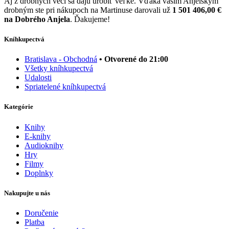
Aj z drobných vecí sa dajú urobiť veľké. Vďaka vašim Anjelským
drobným ste pri nákupoch na Martinuse darovali už
1 501 406,00 €
na Dobrého Anjela
. Ďakujeme!
Kníhkupectvá
Bratislava - Obchodná
• Otvorené do 21:00
Všetky kníhkupectvá
Udalosti
Spriatelené kníhkupectvá
Kategórie
Knihy
E-knihy
Audioknihy
Hry
Filmy
Doplnky
Nakupujte u nás
Doručenie
Platba