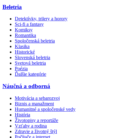
Beletria
Detektívky, trilery a horory
Sci-fi a fantasy
Komiksy
Romantika
Spoločenská beletria
Klasika
Historické
Slovenská beletria
Svetová beletria
Poézia
Ďalšie kategórie
Náučná a odborná
Motivácia a sebarozvoj
Biznis a manažment
Humanitné a spoločenské vedy
História
Životopisy a reportáže
Vzťahy a rodina
Zdravie a životný štýl
Počítače a internet