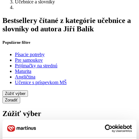
Učebnice a slovníky
Bestsellery čítané z kategórie učebnice a
slovníky od autora Jiří Balík
Populárne filtre
Písacie potreby
Pre samoukov
Prijímačky na strednú
Maturita
Angličtina
Učenice s príspevkom MŠ
Zúžiť výber
Zoradiť
Zúžiť výber
Zobraziť iba