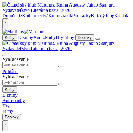
Doručenie
Kníhkupectvá
Knihovrátok
Poukážky
Knižný blog
Kontakt
E-knihy
Audioknihy
Hry
Filmy
Knihy
Doplnky
Vyhľadávanie
Prihlásiť
Vyhľadávanie
Knihy
E-knihy
Audioknihy
Hry
Filmy
Doplnky