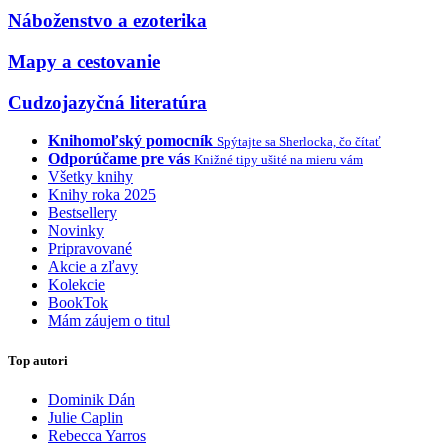
Náboženstvo a ezoterika
Mapy a cestovanie
Cudzojazyčná literatúra
Knihomoľský pomocník
Spýtajte sa Sherlocka, čo čítať
Odporúčame pre vás
Knižné tipy ušité na mieru vám
Všetky knihy
Knihy roka 2025
Bestsellery
Novinky
Pripravované
Akcie a zľavy
Kolekcie
BookTok
Mám záujem o titul
Top autori
Dominik Dán
Julie Caplin
Rebecca Yarros