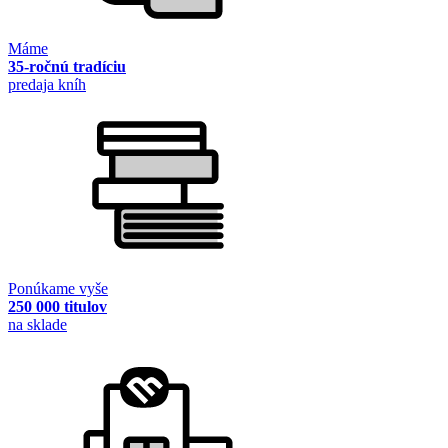
Máme
35-ročnú tradíciu
predaja kníh
Ponúkame vyše
250 000 titulov
na sklade