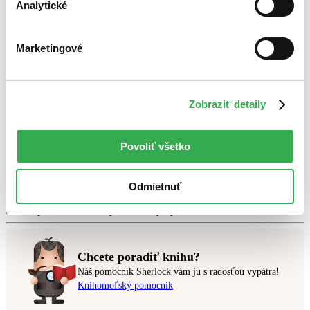
Analytické
Marketingové
Bestsellery
Top hodnotené
Novinky
Najdrahšie
Zobraziť detaily
Najlacnejšie
Najvyššia zľava
Povoliť všetko
Použité filtre
Zrušiť filtre
Autor Jiří Balík
dostupné
Odmietnuť
Nebol nájdený
žiadny titul
vyhovujúci zadaným podmienkam.
Skúste prosím zmeniť vyhľadávaný výraz.
Chcete poradiť knihu?
Náš pomocník Sherlock vám ju s radosťou vypátra!
Knihomoľský pomocník