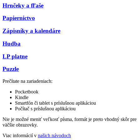
Hrnčeky a fľaše
Papiernictvo
Zápisníky a kalendáre
Hudba
LP platne
Puzzle
Prečítate na zariadeniach:
Pocketbook
Kindle
Smartfón či tablet s príslušnou aplikáciou
Počítač s príslušnou aplikáciou
Nie je možné meniť veľkosť písma, formát je preto vhodný skôr pre
väčšie obrazovky.
Viac informácií v
našich návodoch