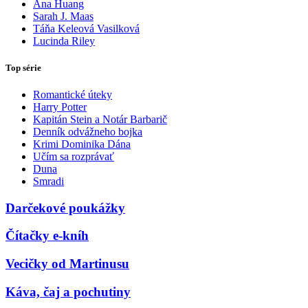
Ana Huang
Sarah J. Maas
Táňa Keleová Vasilková
Lucinda Riley
Top série
Romantické úteky
Harry Potter
Kapitán Stein a Notár Barbarič
Denník odvážneho bojka
Krimi Dominika Dána
Učím sa rozprávať
Duna
Smradi
Darčekové poukážky
Čítačky e-kníh
Vecičky od Martinusu
Káva, čaj a pochutiny