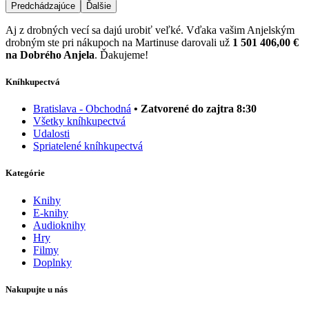
Predchádzajúce
Ďalšie
Aj z drobných vecí sa dajú urobiť veľké. Vďaka vašim Anjelským
drobným ste pri nákupoch na Martinuse darovali už
1 501 406,00 €
na Dobrého Anjela
. Ďakujeme!
Kníhkupectvá
Bratislava - Obchodná
• Zatvorené do zajtra 8:30
Všetky kníhkupectvá
Udalosti
Spriatelené kníhkupectvá
Kategórie
Knihy
E-knihy
Audioknihy
Hry
Filmy
Doplnky
Nakupujte u nás