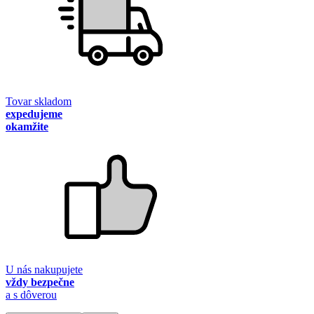
Tovar skladom
expedujeme
okamžite
U nás nakupujete
vždy bezpečne
a s dôverou