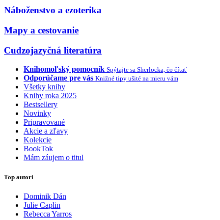
Náboženstvo a ezoterika
Mapy a cestovanie
Cudzojazyčná literatúra
Knihomoľský pomocník
Spýtajte sa Sherlocka, čo čítať
Odporúčame pre vás
Knižné tipy ušité na mieru vám
Všetky knihy
Knihy roka 2025
Bestsellery
Novinky
Pripravované
Akcie a zľavy
Kolekcie
BookTok
Mám záujem o titul
Top autori
Dominik Dán
Julie Caplin
Rebecca Yarros