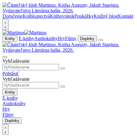
Doručenie
Kníhkupectvá
Knihovrátok
Poukážky
Knižný blog
Kontakt
E-knihy
Audioknihy
Hry
Filmy
Knihy
Doplnky
Vyhľadávanie
Prihlásiť
Vyhľadávanie
Knihy
E-knihy
Audioknihy
Hry
Filmy
Doplnky