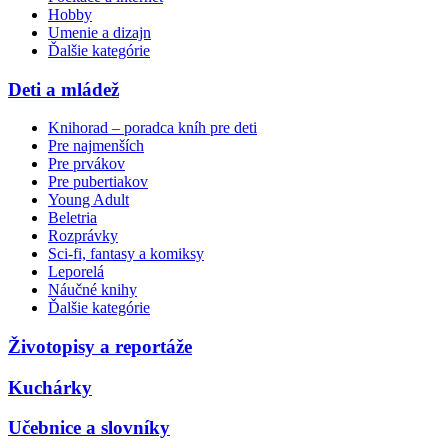
Hobby
Umenie a dizajn
Ďalšie kategórie
Deti a mládež
Knihorad – poradca kníh pre deti
Pre najmenších
Pre prvákov
Pre pubertiakov
Young Adult
Beletria
Rozprávky
Sci-fi, fantasy a komiksy
Leporelá
Náučné knihy
Ďalšie kategórie
Životopisy a reportáže
Kuchárky
Učebnice a slovníky