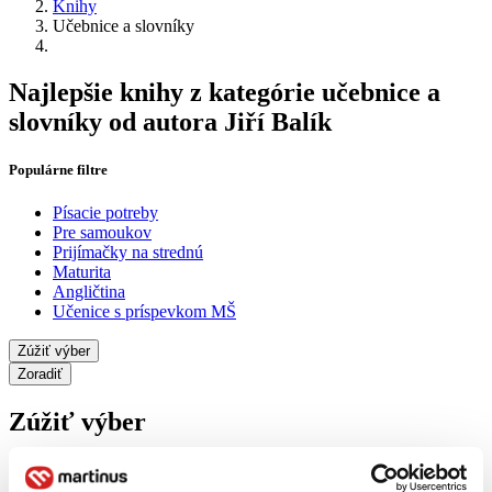
Knihy
Učebnice a slovníky
Najlepšie knihy z kategórie učebnice a
slovníky od autora Jiří Balík
Populárne filtre
Písacie potreby
Pre samoukov
Prijímačky na strednú
Maturita
Angličtina
Učenice s príspevkom MŠ
Zúžiť výber
Zoradiť
Zúžiť výber