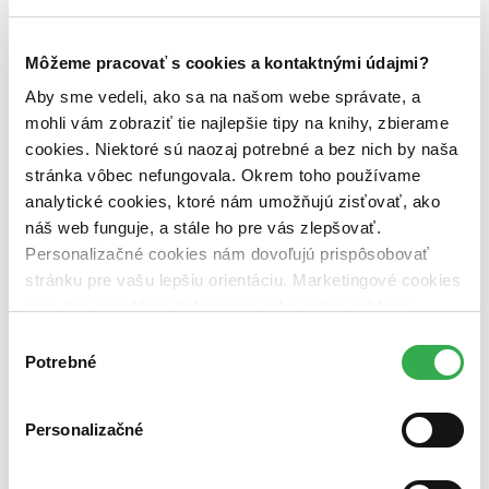
Zobraziť iba
novinky (0 titulov)
novinky
zľavnené tituly (0 titulov)
zľavnené tituly
Môžeme pracovať s cookies a kontaktnými údajmi?
Aby sme vedeli, ako sa na našom webe správate, a
Dostupnosť
mohli vám zobraziť tie najlepšie tipy na knihy, zbierame
na centrálnom sklade (0 titulov)
na centrálnom sklade
predpredaj (0 titulov)
predpredaj
cookies. Niektoré sú naozaj potrebné a bez nich by naša
pripravujeme (0 titulov)
pripravujeme
stránka vôbec nefungovala. Okrem toho používame
dostupná (bez vypredaných) (0 titulov)
dostupná (bez
analytické cookies, ktoré nám umožňujú zisťovať, ako
vypredaných)
náš web funguje, a stále ho pre vás zlepšovať.
Nové / čítané
Personalizačné cookies nám dovoľujú prispôsobovať
nová (0 titulov)
nová
stránku pre vašu lepšiu orientáciu. Marketingové cookies
čítaná (0 titulov)
čítaná
nám zas umožňujú zobrazenie relevantnej reklamy.
čítaná - výborný stav (0 titulov)
čítaná - výborný stav
Niektoré údaje zdieľame aj s tretími stranami. Veľmi by
čítaná - mierne opotrebovaná (0 titulov)
čítaná - mierne
Výber
opotrebovaná
nám pomohlo, keby sme mohli používať všetky tieto
Potrebné
súhlasu
čítané verzie vypredaných kníh (0 titulov)
čítané verzie
cookies. Ďakujeme!
vypredaných kníh
Personalizačné
Zúžiť výber
Zoradiť