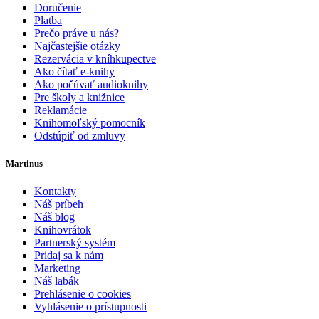
Doručenie
Platba
Prečo práve u nás?
Najčastejšie otázky
Rezervácia v kníhkupectve
Ako čítať e-knihy
Ako počúvať audioknihy
Pre školy a knižnice
Reklamácie
Knihomoľský pomocník
Odstúpiť od zmluvy
Martinus
Kontakty
Náš príbeh
Náš blog
Knihovrátok
Partnerský systém
Pridaj sa k nám
Marketing
Náš labák
Prehlásenie o cookies
Vyhlásenie o prístupnosti