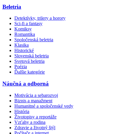
Beletria
Detektívky, trilery a horory
Sci-fi a fantasy
Komiksy
Romantika
Spoločenská beletria
Klasika
Historické
Slovenská beletria
Svetová beletria
Poézia
Ďalšie kategórie
Náučná a odborná
Motivácia a sebarozvoj
Biznis a manažment
Humanitné a spoločenské vedy
História
Životopisy a reportáže
Vzťahy a rodina
Zdravie a životný štýl
Počítače a internet