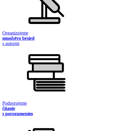
Organizujeme
množstvo besied
s autormi
Podporujeme
čítanie
s porozumením