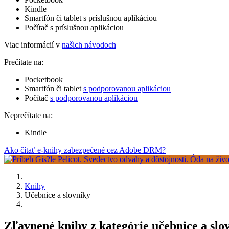
Kindle
Smartfón či tablet s príslušnou aplikáciou
Počítač s príslušnou aplikáciou
Viac informácií v
našich návodoch
Prečítate na:
Pocketbook
Smartfón či tablet
s podporovanou aplikáciou
Počítač
s podporovanou aplikáciou
Neprečítate na:
Kindle
Ako čítať e-knihy zabezpečené cez Adobe DRM?
Knihy
Učebnice a slovníky
Zľavnené knihy z kategórie učebnice a slov