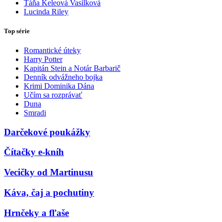
Táňa Keleová Vasilková
Lucinda Riley
Top série
Romantické úteky
Harry Potter
Kapitán Stein a Notár Barbarič
Denník odvážneho bojka
Krimi Dominika Dána
Učím sa rozprávať
Duna
Smradi
Darčekové poukážky
Čítačky e-kníh
Vecičky od Martinusu
Káva, čaj a pochutiny
Hrnčeky a fľaše