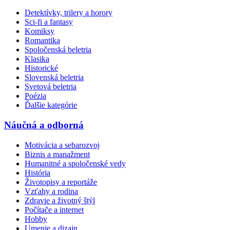
Detektívky, trilery a horory
Sci-fi a fantasy
Komiksy
Romantika
Spoločenská beletria
Klasika
Historické
Slovenská beletria
Svetová beletria
Poézia
Ďalšie kategórie
Náučná a odborná
Motivácia a sebarozvoj
Biznis a manažment
Humanitné a spoločenské vedy
História
Životopisy a reportáže
Vzťahy a rodina
Zdravie a životný štýl
Počítače a internet
Hobby
Umenie a dizajn