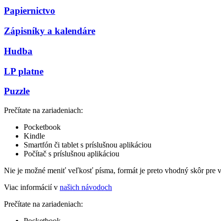
Papiernictvo
Zápisníky a kalendáre
Hudba
LP platne
Puzzle
Prečítate na zariadeniach:
Pocketbook
Kindle
Smartfón či tablet s príslušnou aplikáciou
Počítač s príslušnou aplikáciou
Nie je možné meniť veľkosť písma, formát je preto vhodný skôr pre 
Viac informácií v
našich návodoch
Prečítate na zariadeniach:
Pocketbook