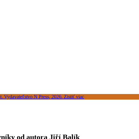
níky od autora Jiří Balík