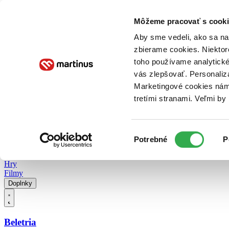
Doručenie
Kníhkupectvá
Knihovrátok
Poukážky
Knižný blog
Kontakt
Môžeme pracovať s cooki
Aby sme vedeli, ako sa na 
zbierame cookies. Niektor
E-knihy
Audioknihy
Hry
Filmy
Knihy
Doplnky
toho používame analytické
vás zlepšovať. Personaliz
Vyhľadávanie
Marketingové cookies nám 
tretími stranami. Veľmi b
Prihlásiť
Vyhľadávanie
Výber
Knihy
Potrebné
P
súhlasu
E-knihy
Audioknihy
Hry
Filmy
Doplnky
Beletria