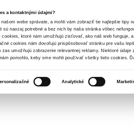
es a kontaktnými údajmi?
našom webe správate, a mohli vám zobraziť tie najlepšie tipy n
é sú naozaj potrebné a bez nich by naša stránka vôbec nefung
 cookies, ktoré nám umožňujú zisťovať, ako náš web funguje, a 
ačné cookies nám dovoľujú prispôsobovať stránku pre vašu lepši
zas umožňujú zobrazenie relevantnej reklamy. Niektoré údaje z
y nám pomohlo, keby sme mohli používať všetky tieto cookies. 
ersonalizačné
Analytické
Marketi