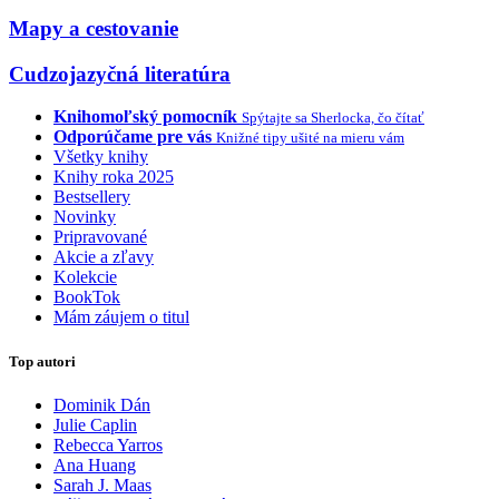
Mapy a cestovanie
Cudzojazyčná literatúra
Knihomoľský pomocník
Spýtajte sa Sherlocka, čo čítať
Odporúčame pre vás
Knižné tipy ušité na mieru vám
Všetky knihy
Knihy roka 2025
Bestsellery
Novinky
Pripravované
Akcie a zľavy
Kolekcie
BookTok
Mám záujem o titul
Top autori
Dominik Dán
Julie Caplin
Rebecca Yarros
Ana Huang
Sarah J. Maas