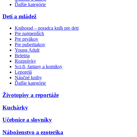
Ďalšie kategórie
Deti a mládež
Knihorad – poradca kníh pre deti
Pre najmenších
Pre prvákov
Pre pubertiakov
Young Adult
Beletria
Rozprávky
Sci-fi, fantasy a komiksy
Leporelá
Náučné knihy
Ďalšie kategórie
Životopisy a reportáže
Kuchárky
Učebnice a slovníky
Náboženstvo a ezoterika