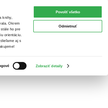
Povoliť všetko
a knihy,
ovala. Okrem
Odmietnuť
stále ho pre
u orientáciu.
dieľame aj s
Ďakujeme!
ngové
Zobraziť detaily