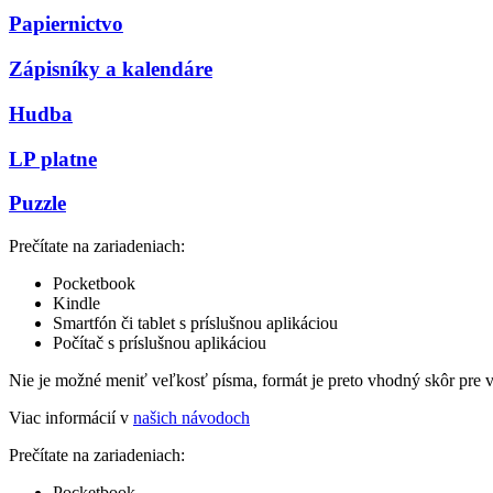
Papiernictvo
Zápisníky a kalendáre
Hudba
LP platne
Puzzle
Prečítate na zariadeniach:
Pocketbook
Kindle
Smartfón či tablet s príslušnou aplikáciou
Počítač s príslušnou aplikáciou
Nie je možné meniť veľkosť písma, formát je preto vhodný skôr pre 
Viac informácií v
našich návodoch
Prečítate na zariadeniach:
Pocketbook