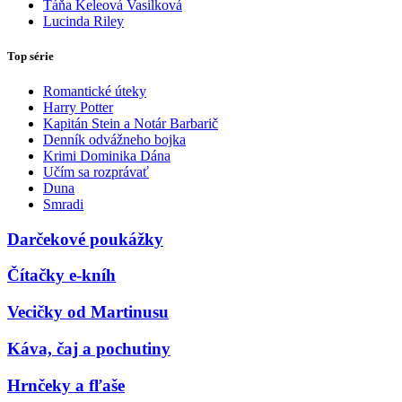
Táňa Keleová Vasilková
Lucinda Riley
Top série
Romantické úteky
Harry Potter
Kapitán Stein a Notár Barbarič
Denník odvážneho bojka
Krimi Dominika Dána
Učím sa rozprávať
Duna
Smradi
Darčekové poukážky
Čítačky e-kníh
Vecičky od Martinusu
Káva, čaj a pochutiny
Hrnčeky a fľaše