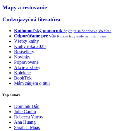
Mapy a cestovanie
Cudzojazyčná literatúra
Knihomoľský pomocník
Spýtajte sa Sherlocka, čo čítať
Odporúčame pre vás
Knižné tipy ušité na mieru vám
Všetky knihy
Knihy roka 2025
Bestsellery
Novinky
Pripravované
Akcie a zľavy
Kolekcie
BookTok
Mám záujem o titul
Top autori
Dominik Dán
Julie Caplin
Rebecca Yarros
Ana Huang
Sarah J. Maas