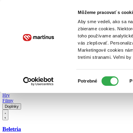
Doručenie
Kníhkupectvá
Knihovrátok
Poukážky
Knižný blog
Kontakt
Môžeme pracovať s cooki
Aby sme vedeli, ako sa na 
zbierame cookies. Niektor
E-knihy
Audioknihy
Hry
Filmy
Knihy
Doplnky
toho používame analytické
vás zlepšovať. Personaliz
Vyhľadávanie
Marketingové cookies nám 
tretími stranami. Veľmi b
Prihlásiť
Vyhľadávanie
Výber
Knihy
Potrebné
P
súhlasu
E-knihy
Audioknihy
Hry
Filmy
Doplnky
Beletria