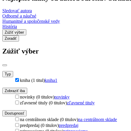
Sledovať autora
Odborné a náučné
Humanitné a spoločenské vedy
História
Zúžiť výber
Zoradiť
Zúžiť výber
Typ
kniha (1 titul)
kniha
1
Zobraziť iba
novinky (0 titulov)
novinky
zľavnené tituly (0 titulov)
zľavnené tituly
Dostupnosť
na centrálnom sklade (0 titulov)
na centrálnom sklade
predpredaj (0 titulov)
predpredaj