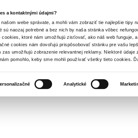
es a kontaktnými údajmi?
našom webe správate, a mohli vám zobraziť tie najlepšie tipy n
é sú naozaj potrebné a bez nich by naša stránka vôbec nefung
 cookies, ktoré nám umožňujú zisťovať, ako náš web funguje, a 
ačné cookies nám dovoľujú prispôsobovať stránku pre vašu lepši
zas umožňujú zobrazenie relevantnej reklamy. Niektoré údaje z
y nám pomohlo, keby sme mohli používať všetky tieto cookies. 
ersonalizačné
Analytické
Marketi