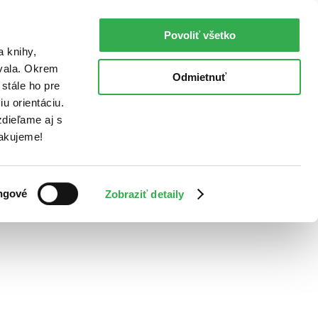
Povoliť všetko
a knihy,
ovala. Okrem
Odmietnuť
stále ho pre
u orientáciu.
dieľame aj s
Ďakujeme!
ngové
Zobraziť detaily