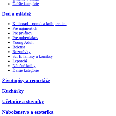
Ďalšie kategórie
Deti a mládež
Knihorad – poradca kníh pre deti
Pre najmenších
Pre prvákov
Pre pubertiakov
Young Adult
Beletria
Rozprávky
Sci-fi, fantasy a komiksy
Leporelá
Náučné knihy
Ďalšie kategórie
Životopisy a reportáže
Kuchárky
Učebnice a slovníky
Náboženstvo a ezoterika