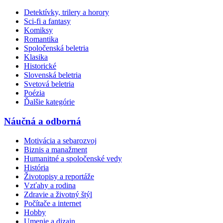
Detektívky, trilery a horory
Sci-fi a fantasy
Komiksy
Romantika
Spoločenská beletria
Klasika
Historické
Slovenská beletria
Svetová beletria
Poézia
Ďalšie kategórie
Náučná a odborná
Motivácia a sebarozvoj
Biznis a manažment
Humanitné a spoločenské vedy
História
Životopisy a reportáže
Vzťahy a rodina
Zdravie a životný štýl
Počítače a internet
Hobby
Umenie a dizajn