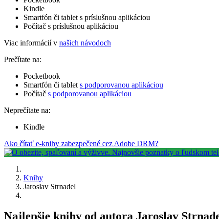
Kindle
Smartfón či tablet s príslušnou aplikáciou
Počítač s príslušnou aplikáciou
Viac informácií v
našich návodoch
Prečítate na:
Pocketbook
Smartfón či tablet
s podporovanou aplikáciou
Počítač
s podporovanou aplikáciou
Neprečítate na:
Kindle
Ako čítať e-knihy zabezpečené cez Adobe DRM?
Knihy
Jaroslav Strnadel
Najlepšie knihy od autora Jaroslav Strnad