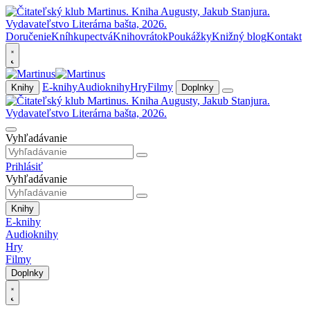
Doručenie
Kníhkupectvá
Knihovrátok
Poukážky
Knižný blog
Kontakt
E-knihy
Audioknihy
Hry
Filmy
Knihy
Doplnky
Vyhľadávanie
Prihlásiť
Vyhľadávanie
Knihy
E-knihy
Audioknihy
Hry
Filmy
Doplnky