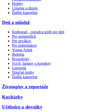
Hobby
Umenie a dizajn
Ďalšie kategórie
Deti a mládež
Knihorad – poradca kníh pre deti
Pre najmenších
Pre prvákov
Pre pubertiakov
Young Adult
Beletria
Rozprávky
Sci-fi, fantasy a komiksy
Leporelá
Náučné knihy
Ďalšie kategórie
Životopisy a reportáže
Kuchárky
Učebnice a slovníky