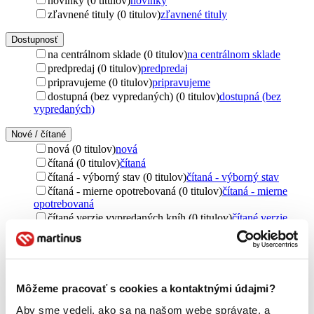
novinky (0 titulov)
novinky
zľavnené tituly (0 titulov)
zľavnené tituly
Dostupnosť
na centrálnom sklade (0 titulov)
na centrálnom sklade
predpredaj (0 titulov)
predpredaj
pripravujeme (0 titulov)
pripravujeme
dostupná (bez vypredaných) (0 titulov)
dostupná (bez
vypredaných)
Nové / čítané
nová (0 titulov)
nová
čítaná (0 titulov)
čítaná
čítaná - výborný stav (0 titulov)
čítaná - výborný stav
čítaná - mierne opotrebovaná (0 titulov)
čítaná - mierne
opotrebovaná
čítané verzie vypredaných kníh (0 titulov)
čítané verzie
vypredaných kníh
Jazyk
čeština (1 titul)
čeština
1
Môžeme pracovať s cookies a kontaktnými údajmi?
Téma
emigrácia (1 titul)
emigrácia
1
Aby sme vedeli, ako sa na našom webe správate, a