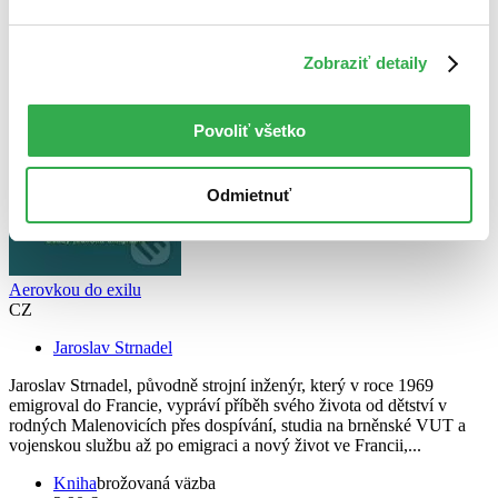
Knihy
Zobraziť detaily
Povoliť všetko
Odmietnuť
Aerovkou do exilu
CZ
Jaroslav Strnadel
Jaroslav Strnadel, původně strojní inženýr, který v roce 1969
emigroval do Francie, vypráví příběh svého života od dětství v
rodných Malenovicích přes dospívání, studia na brněnské VUT a
vojenskou službu až po emigraci a nový život ve Francii,...
Kniha
brožovaná väzba