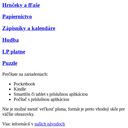
Hrnčeky a fľaše
Papiernictvo
Zápisníky a kalendáre
Hudba
LP platne
Puzzle
Prečítate na zariadeniach:
Pocketbook
Kindle
Smartfón či tablet s príslušnou aplikáciou
Počítač s príslušnou aplikáciou
Nie je možné meniť veľkosť písma, formát je preto vhodný skôr pre
väčšie obrazovky.
Viac informácií v
našich návodoch