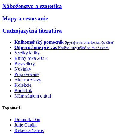
Náboženstvo a ezoterika
Mapy a cestovanie
Cudzojazyčná literatúra
Knihomoľský pomocník
Spýtajte sa Sherlocka, čo čítať
Odporúčame pre vás
Knižné tipy ušité na mieru vám
Všetky knihy
Knihy roka 2025
Bestsellery
Novinky
Pripravované
Akcie a zľavy
Kolekcie
BookTok
Mám záujem o titul
Top autori
Dominik Dán
Julie Caplin
Rebecca Yarros