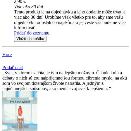
2,90 €
Viac ako 30 dní
Tento produkt je na objednávku a jeho dodanie môže trvať aj
viac ako 30 dní. Urobíme však všetko pre to, aby sme vašu
objednávku odoslali čo najskôr a o jej ceste vás budeme včas
informovať.
Pridať do zoznamu
Vložiť do košíka
Hore
Pridať citát
Svet, v ktorom sa číta, je tým najlepším možným. Čítanie kníh a
debaty o nich sú tou najpríjemnejšou formou cibrenia mysle, na akú
som vo svojom doterajšom živote natrafila. A jedným z
najúčinnejších spôsobov, ako meniť svoj svet k lepšiemu.