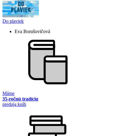
Do plaviek
Eva Borušovičová
Máme
35-ročnú tradíciu
predaja kníh