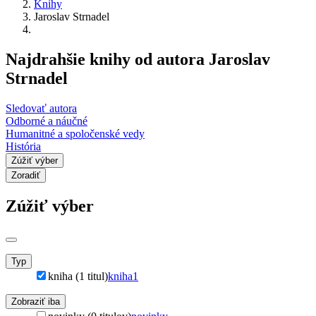
Knihy
Jaroslav Strnadel
Najdrahšie knihy od autora Jaroslav
Strnadel
Sledovať autora
Odborné a náučné
Humanitné a spoločenské vedy
História
Zúžiť výber
Zoradiť
Zúžiť výber
Typ
kniha (1 titul)
kniha
1
Zobraziť iba