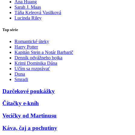
Ana Huang
Sarah J. Maas
Táňa Keleová Vasilková
Lucinda Riley
Top série
Romantické úteky
Harry Potter
Kapitán Stein a Notár Barbarič
Denník odvážneho bojka
Krimi Dominika Dána
Učím sa rozprávať
Duna
Smradi
Darčekové poukážky
Čítačky e-kníh
Vecičky od Martinusu
Káva, čaj a pochutiny