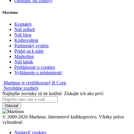
Odstúpiť od zmluvy
Martinus
Kontakty
Náš príbeh
Náš blog
Knihovrátok
Partnerský systém
Pridaj sa k nám
Marketing
Náš labák
Prehlásenie o cookies
Vyhlásenie o prístupnosti
Martinus je certifikovaný B Corp
Nerobíme rozdiely
Najlepšie novinky sú tie knižné. Získajte ich ako prví:
Odoslať
© 2000-2026 Martinus. Internetové kníhkupectvo. Všetky práva
vyhradené.
Nastaviť cookies