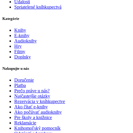
Udalosti
Spriatelené kníhkupectvá
Kategórie
Knihy
E-knihy
Audioknihy
Hry
Filmy
Doplnky
Nakupujte u nás
Doručenie
Platba
Prečo práve u nás?
Najčastejšie otázky
Rezervácia v kníhkupectve
Ako čítať e-knihy
Ako počúvať audioknihy
Pre školy a knižnice
Reklamácie
Knihomoľský pomocník