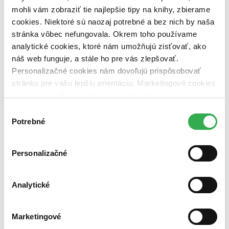
mohli vám zobraziť tie najlepšie tipy na knihy, zbierame
Vydavateľstvo
cookies. Niektoré sú naozaj potrebné a bez nich by naša
Doplněk (1 titul)
Doplněk
1
stránka vôbec nefungovala. Okrem toho používame
Väzba
analytické cookies, ktoré nám umožňujú zisťovať, ako
brožovaná väzba (1 titul)
brožovaná väzba
1
náš web funguje, a stále ho pre vás zlepšovať.
Personalizačné cookies nám dovoľujú prispôsobovať
Zúžiť výber
stránku pre vašu lepšiu orientáciu. Marketingové cookies
Zoradiť
nám zas umožňujú zobrazenie relevantnej reklamy.
Niektoré údaje zdieľame aj s tretími stranami. Veľmi by
Výber
nám pomohlo, keby sme mohli používať všetky tieto
Potrebné
súhlasu
cookies. Ďakujeme!
Bestsellery
Personalizačné
Top hodnotené
Novinky
Najdrahšie
Najlacnejšie
Analytické
Najvyššia zľava
Marketingové
Použité filtre
Zrušiť filtre