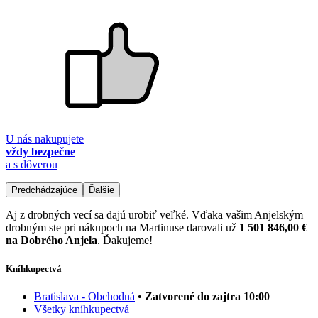
U nás nakupujete
vždy bezpečne
a s dôverou
Predchádzajúce
Ďalšie
Aj z drobných vecí sa dajú urobiť veľké. Vďaka vašim Anjelským
drobným ste pri nákupoch na Martinuse darovali už
1 501 846,00 €
na Dobrého Anjela
. Ďakujeme!
Kníhkupectvá
Bratislava - Obchodná
• Zatvorené do zajtra 10:00
Všetky kníhkupectvá