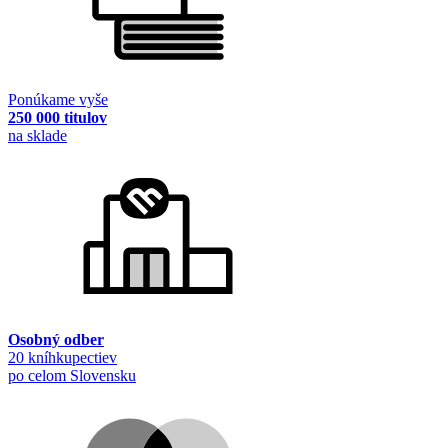
Ponúkame vyše
250 000 titulov
na sklade
Osobný odber
20 kníhkupectiev
po celom Slovensku