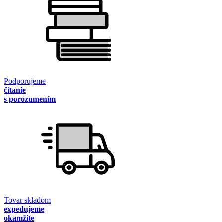
Podporujeme
čítanie
s porozumením
Tovar skladom
expedujeme
okamžite