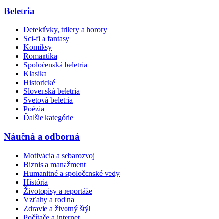
Beletria
Detektívky, trilery a horory
Sci-fi a fantasy
Komiksy
Romantika
Spoločenská beletria
Klasika
Historické
Slovenská beletria
Svetová beletria
Poézia
Ďalšie kategórie
Náučná a odborná
Motivácia a sebarozvoj
Biznis a manažment
Humanitné a spoločenské vedy
História
Životopisy a reportáže
Vzťahy a rodina
Zdravie a životný štýl
Počítače a internet