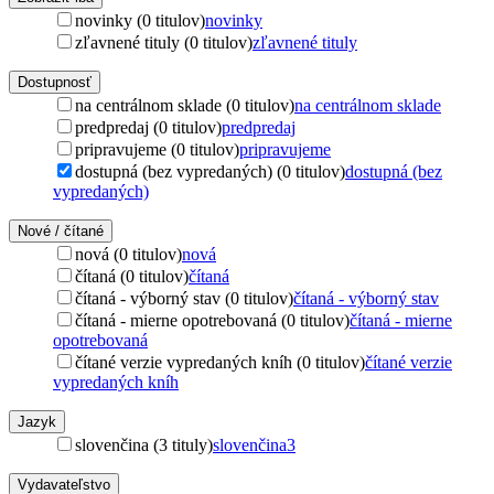
novinky (0 titulov)
novinky
zľavnené tituly (0 titulov)
zľavnené tituly
Dostupnosť
na centrálnom sklade (0 titulov)
na centrálnom sklade
predpredaj (0 titulov)
predpredaj
pripravujeme (0 titulov)
pripravujeme
dostupná (bez vypredaných) (0 titulov)
dostupná (bez
vypredaných)
Nové / čítané
nová (0 titulov)
nová
čítaná (0 titulov)
čítaná
čítaná - výborný stav (0 titulov)
čítaná - výborný stav
čítaná - mierne opotrebovaná (0 titulov)
čítaná - mierne
opotrebovaná
čítané verzie vypredaných kníh (0 titulov)
čítané verzie
vypredaných kníh
Jazyk
slovenčina (3 tituly)
slovenčina
3
Vydavateľstvo