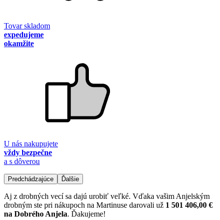
Tovar skladom
expedujeme
okamžite
U nás nakupujete
vždy bezpečne
a s dôverou
Predchádzajúce
Ďalšie
Aj z drobných vecí sa dajú urobiť veľké. Vďaka vašim Anjelským
drobným ste pri nákupoch na Martinuse darovali už
1 501 406,00 €
na Dobrého Anjela
. Ďakujeme!