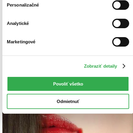
Čítaná
Personalizačné
výborný stav
Túto knihu sme vykúpili cez
Knihovrátok
a je vo
výbornom stave.
Rozdiel medzi touto knihou a novou by ste
asi ani nespoznali. Knihu sme označili nálepkou, ktorá môže
Analytické
na niektorých obaloch zanechať stopy.
1,90 €
Na sklade
Marketingové
Tento produkt síce máme aktuálne na sklade, máme však už
iba posledné kusy a ďalšie už nemá ani distribútor, preto je
možné, že bude onedlho úplne vypredaný. Ak ho chcete mať,
ponáhľajte sa!
Zobraziť detaily
Vložiť do košíka
Povoliť všetko
Odmietnuť