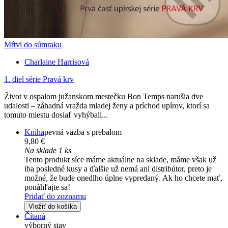
Mŕtvi do súmraku
Charlaine Harrisová
1. diel série
Pravá krv
Život v ospalom južanskom mestečku Bon Temps narušia dve
udalosti – záhadná vražda mladej ženy a príchod upírov, ktorí sa
tomuto miestu dosiaľ vyhýbali...
Kniha
pevná väzba s prebalom
9,80 €
Na sklade 1 ks
Tento produkt síce máme aktuálne na sklade, máme však už
iba posledné kusy a ďalšie už nemá ani distribútor, preto je
možné, že bude onedlho úplne vypredaný. Ak ho chcete mať,
ponáhľajte sa!
Pridať do zoznamu
Vložiť do košíka
Čítaná
výborný stav