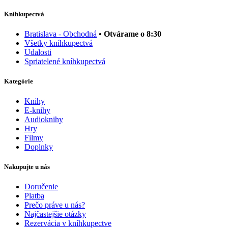
Kníhkupectvá
Bratislava - Obchodná
• Otvárame o 8:30
Všetky kníhkupectvá
Udalosti
Spriatelené kníhkupectvá
Kategórie
Knihy
E-knihy
Audioknihy
Hry
Filmy
Doplnky
Nakupujte u nás
Doručenie
Platba
Prečo práve u nás?
Najčastejšie otázky
Rezervácia v kníhkupectve