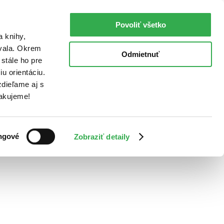
Povoliť všetko
a knihy,
ovala. Okrem
Odmietnuť
stále ho pre
u orientáciu.
dieľame aj s
Ďakujeme!
ngové
Zobraziť detaily