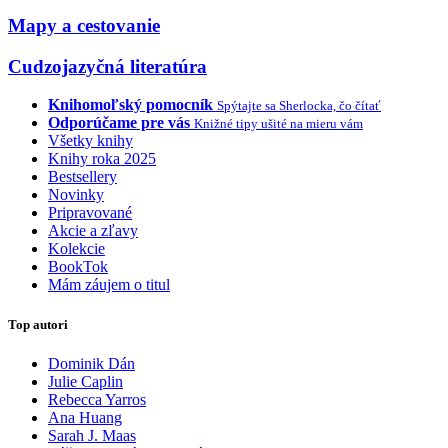
Mapy a cestovanie
Cudzojazyčná literatúra
Knihomoľský pomocník
Spýtajte sa Sherlocka, čo čítať
Odporúčame pre vás
Knižné tipy ušité na mieru vám
Všetky knihy
Knihy roka 2025
Bestsellery
Novinky
Pripravované
Akcie a zľavy
Kolekcie
BookTok
Mám záujem o titul
Top autori
Dominik Dán
Julie Caplin
Rebecca Yarros
Ana Huang
Sarah J. Maas