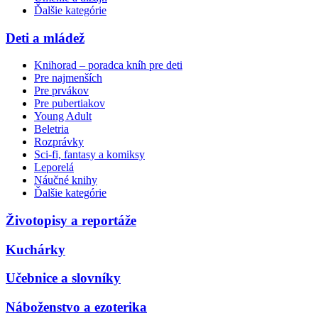
Ďalšie kategórie
Deti a mládež
Knihorad – poradca kníh pre deti
Pre najmenších
Pre prvákov
Pre pubertiakov
Young Adult
Beletria
Rozprávky
Sci-fi, fantasy a komiksy
Leporelá
Náučné knihy
Ďalšie kategórie
Životopisy a reportáže
Kuchárky
Učebnice a slovníky
Náboženstvo a ezoterika