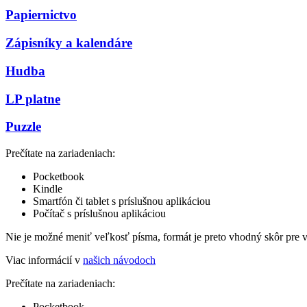
Papiernictvo
Zápisníky a kalendáre
Hudba
LP platne
Puzzle
Prečítate na zariadeniach:
Pocketbook
Kindle
Smartfón či tablet s príslušnou aplikáciou
Počítač s príslušnou aplikáciou
Nie je možné meniť veľkosť písma, formát je preto vhodný skôr pre 
Viac informácií v
našich návodoch
Prečítate na zariadeniach:
Pocketbook