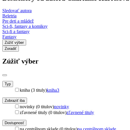
Sledovať autora
Beletria
Pre deti a mládež
Sci-fi, fantasy a komiksy
Sci-fi a fantasy
Fantasy
Zúžiť výber
Zoradiť
Zúžiť výber
Typ
kniha (3 tituly)
kniha
3
Zobraziť iba
novinky (0 titulov)
novinky
zľavnené tituly (0 titulov)
zľavnené tituly
Dostupnosť
na centrálnom sklade (0 titulov)
na centrálnom sklade