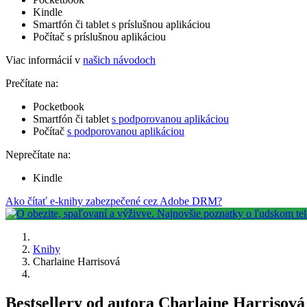
Kindle
Smartfón či tablet s príslušnou aplikáciou
Počítač s príslušnou aplikáciou
Viac informácií v
našich návodoch
Prečítate na:
Pocketbook
Smartfón či tablet
s podporovanou aplikáciou
Počítač
s podporovanou aplikáciou
Neprečítate na:
Kindle
Ako čítať e-knihy zabezpečené cez Adobe DRM?
Knihy
Charlaine Harrisová
Bestsellery od autora Charlaine Harrisová