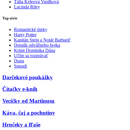
Táňa Keleová Vasilková
Lucinda Riley
Top série
Romantické úteky
Harry Potter
Kapitán Stein a Notár Barbarič
Denník odvážneho bojka
Krimi Dominika Dána
Učím sa rozprávať
Duna
Smradi
Darčekové poukážky
Čítačky e-kníh
Vecičky od Martinusu
Káva, čaj a pochutiny
Hrnčeky a fľaše