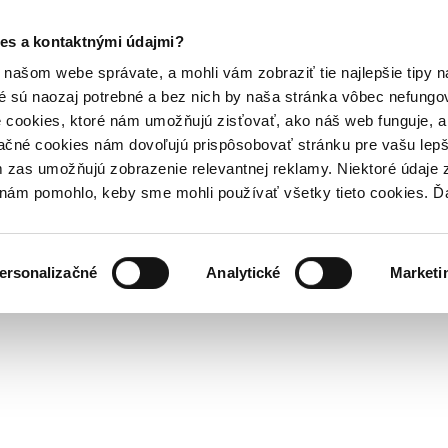
es a kontaktnými údajmi?
našom webe správate, a mohli vám zobraziť tie najlepšie tipy n
é sú naozaj potrebné a bez nich by naša stránka vôbec nefung
 cookies, ktoré nám umožňujú zisťovať, ako náš web funguje, a 
ačné cookies nám dovoľujú prispôsobovať stránku pre vašu lepši
zas umožňujú zobrazenie relevantnej reklamy. Niektoré údaje z
y nám pomohlo, keby sme mohli používať všetky tieto cookies. 
ersonalizačné
Analytické
Marketi