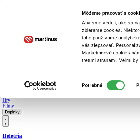
Doručenie
Kníhkupectvá
Knihovrátok
Poukážky
Knižný blog
Kontakt
Môžeme pracovať s cooki
Aby sme vedeli, ako sa na 
zbierame cookies. Niektor
E-knihy
Audioknihy
Hry
Filmy
Knihy
Doplnky
toho používame analytické
vás zlepšovať. Personaliz
Vyhľadávanie
Marketingové cookies nám 
tretími stranami. Veľmi b
Prihlásiť
Vyhľadávanie
Výber
Knihy
Potrebné
P
súhlasu
E-knihy
Audioknihy
Hry
Filmy
Doplnky
Beletria