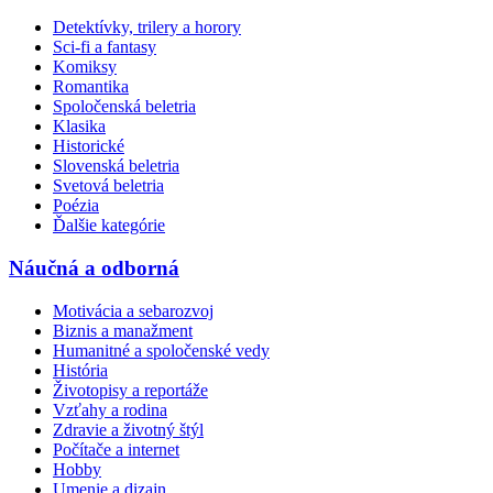
Detektívky, trilery a horory
Sci-fi a fantasy
Komiksy
Romantika
Spoločenská beletria
Klasika
Historické
Slovenská beletria
Svetová beletria
Poézia
Ďalšie kategórie
Náučná a odborná
Motivácia a sebarozvoj
Biznis a manažment
Humanitné a spoločenské vedy
História
Životopisy a reportáže
Vzťahy a rodina
Zdravie a životný štýl
Počítače a internet
Hobby
Umenie a dizajn