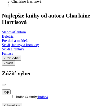
Charlaine Harrisová
Najlepšie knihy od autora Charlaine
Harrisová
Sledovať autora
Beletria
Pre deti a mládež
Sci-fi, fantasy a komiksy
Sci-fi a fantasy
Fantasy
Zúžiť výber
Zoradiť
Zúžiť výber
Typ
kniha (4 tituly)
kniha
4
Zobraziť iba