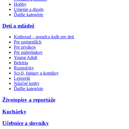
Hobby
Umenie a dizajn
Ďalšie kategórie
Deti a mládež
Knihorad – poradca kníh pre deti
Pre najmenších
Pre prvákov
Pre pubertiakov
Young Adult
Beletria
Rozprávky
Sci-fi, fantasy a komiksy
Leporelá
Náučné knihy
Ďalšie kategórie
Životopisy a reportáže
Kuchárky
Učebnice a slovníky