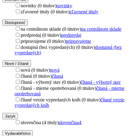
novinky (0 titulov)
novinky
zľavnené tituly (0 titulov)
zľavnené tituly
Dostupnosť
na centrálnom sklade (0 titulov)
na centrálnom sklade
predpredaj (0 titulov)
predpredaj
pripravujeme (0 titulov)
pripravujeme
dostupná (bez vypredaných) (0 titulov)
dostupná (bez
vypredaných)
Nové / čítané
nová (0 titulov)
nová
čítaná (0 titulov)
čítaná
čítaná - výborný stav (0 titulov)
čítaná - výborný stav
čítaná - mierne opotrebovaná (0 titulov)
čítaná - mierne
opotrebovaná
čítané verzie vypredaných kníh (0 titulov)
čítané verzie
vypredaných kníh
Jazyk
slovenčina (4 tituly)
slovenčina
4
Vydavateľstvo