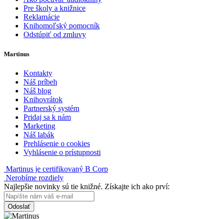
Pre školy a knižnice
Reklamácie
Knihomoľský pomocník
Odstúpiť od zmluvy
Martinus
Kontakty
Náš príbeh
Náš blog
Knihovrátok
Partnerský systém
Pridaj sa k nám
Marketing
Náš labák
Prehlásenie o cookies
Vyhlásenie o prístupnosti
Martinus je certifikovaný B Corp
Nerobíme rozdiely
Najlepšie novinky sú tie knižné. Získajte ich ako prví:
Odoslať