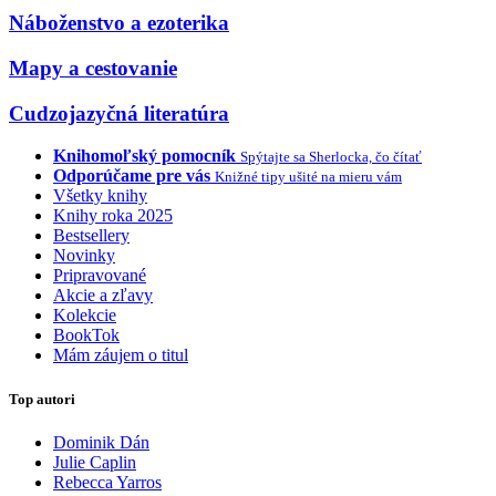
Náboženstvo a ezoterika
Mapy a cestovanie
Cudzojazyčná literatúra
Knihomoľský pomocník
Spýtajte sa Sherlocka, čo čítať
Odporúčame pre vás
Knižné tipy ušité na mieru vám
Všetky knihy
Knihy roka 2025
Bestsellery
Novinky
Pripravované
Akcie a zľavy
Kolekcie
BookTok
Mám záujem o titul
Top autori
Dominik Dán
Julie Caplin
Rebecca Yarros