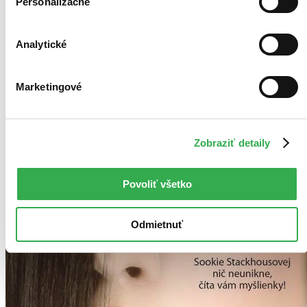
Personalizačné
nemáme ju na sklade my ani vydavateľ :( Teoreticky však
môžete mať šťastie v niektorých iných obchodoch, ktoré ešte
nepredali posledné kusy.
Pridať do zoznamu
Analytické
Čítaná
výborný stav
Túto knihu sme vykúpili cez
Knihovrátok
a je vo
Marketingové
výbornom stave.
Rozdiel medzi touto knihou a novou by ste
asi ani nespoznali. Knihu sme označili nálepkou, ktorá môže
na niektorých obaloch zanechať stopy.
1,90 €
Na sklade
Zobraziť detaily
Tento produkt síce máme aktuálne na sklade, máme však už
iba posledné kusy a ďalšie už nemá ani distribútor, preto je
možné, že bude onedlho úplne vypredaný. Ak ho chcete mať,
Povoliť všetko
ponáhľajte sa!
Vložiť do košíka
Odmietnuť