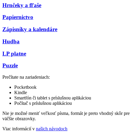
Hrnčeky a fľaše
Papiernictvo
Zápisníky a kalendáre
Hudba
LP platne
Puzzle
Prečítate na zariadeniach:
Pocketbook
Kindle
Smartfón či tablet s príslušnou aplikáciou
Počítač s príslušnou aplikáciou
Nie je možné meniť veľkosť písma, formát je preto vhodný skôr pre
väčšie obrazovky.
Viac informácií v
našich návodoch