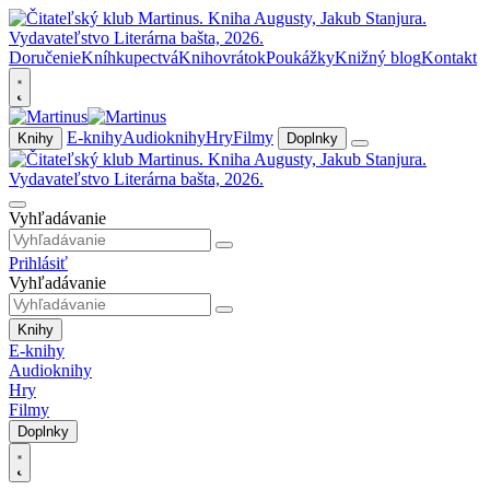
Doručenie
Kníhkupectvá
Knihovrátok
Poukážky
Knižný blog
Kontakt
E-knihy
Audioknihy
Hry
Filmy
Knihy
Doplnky
Vyhľadávanie
Prihlásiť
Vyhľadávanie
Knihy
E-knihy
Audioknihy
Hry
Filmy
Doplnky