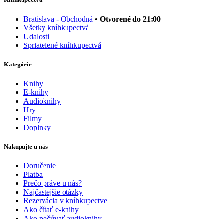
Bratislava - Obchodná
• Otvorené do 21:00
Všetky kníhkupectvá
Udalosti
Spriatelené kníhkupectvá
Kategórie
Knihy
E-knihy
Audioknihy
Hry
Filmy
Doplnky
Nakupujte u nás
Doručenie
Platba
Prečo práve u nás?
Najčastejšie otázky
Rezervácia v kníhkupectve
Ako čítať e-knihy
Ako počúvať audioknihy