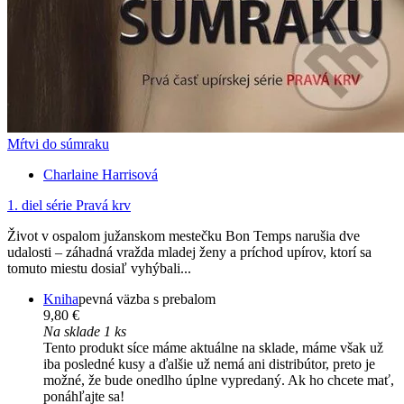
Mŕtvi do súmraku
Charlaine Harrisová
1. diel série
Pravá krv
Život v ospalom južanskom mestečku Bon Temps narušia dve
udalosti – záhadná vražda mladej ženy a príchod upírov, ktorí sa
tomuto miestu dosiaľ vyhýbali...
Kniha
pevná väzba s prebalom
9,80 €
Na sklade 1 ks
Tento produkt síce máme aktuálne na sklade, máme však už
iba posledné kusy a ďalšie už nemá ani distribútor, preto je
možné, že bude onedlho úplne vypredaný. Ak ho chcete mať,
ponáhľajte sa!