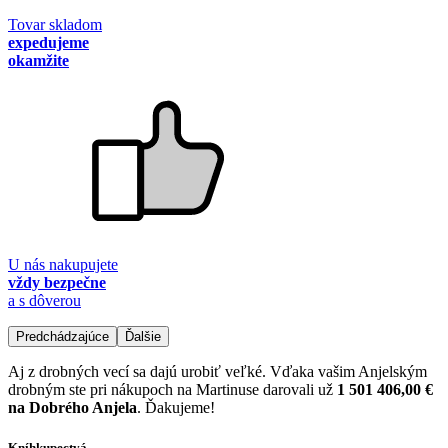
Tovar skladom
expedujeme
okamžite
U nás nakupujete
vždy bezpečne
a s dôverou
Predchádzajúce
Ďalšie
Aj z drobných vecí sa dajú urobiť veľké. Vďaka vašim Anjelským
drobným ste pri nákupoch na Martinuse darovali už
1 501 406,00 €
na Dobrého Anjela
. Ďakujeme!
Kníhkupectvá