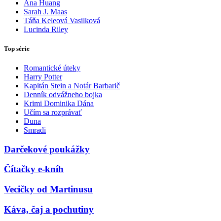
Ana Huang
Sarah J. Maas
Táňa Keleová Vasilková
Lucinda Riley
Top série
Romantické úteky
Harry Potter
Kapitán Stein a Notár Barbarič
Denník odvážneho bojka
Krimi Dominika Dána
Učím sa rozprávať
Duna
Smradi
Darčekové poukážky
Čítačky e-kníh
Vecičky od Martinusu
Káva, čaj a pochutiny