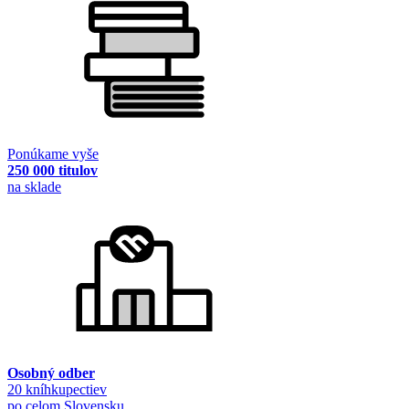
Ponúkame vyše
250 000 titulov
na sklade
Osobný odber
20 kníhkupectiev
po celom Slovensku