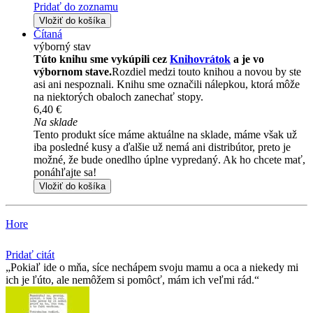
Pridať do zoznamu
Vložiť do košíka
Čítaná
výborný stav
Túto knihu sme vykúpili cez
Knihovrátok
a je vo
výbornom stave.
Rozdiel medzi touto knihou a novou by ste
asi ani nespoznali. Knihu sme označili nálepkou, ktorá môže
na niektorých obaloch zanechať stopy.
6,40 €
Na sklade
Tento produkt síce máme aktuálne na sklade, máme však už
iba posledné kusy a ďalšie už nemá ani distribútor, preto je
možné, že bude onedlho úplne vypredaný. Ak ho chcete mať,
ponáhľajte sa!
Vložiť do košíka
Hore
Pridať citát
Pokiaľ ide o mňa, síce nechápem svoju mamu a oca a niekedy mi
ich je ľúto, ale nemôžem si pomôcť, mám ich veľmi rád.