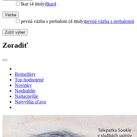
Ikar (4 tituly)
Ikar
4
Väzba
pevná väzba s prebalom (4 tituly)
pevná väzba s prebalom
4
Zúžiť výber
Zoradiť
Bestsellery
Top hodnotené
Novinky
Najdrahšie
Najlacnejšie
Najvyššia zľava