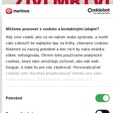
Môžeme pracovať s cookies a kontaktnými údajmi?
Aby sme vedeli, ako sa na našom webe správate, a mohli
vám zobraziť tie najlepšie tipy na knihy, zbierame cookies.
Niektoré sú naozaj potrebné a bez nich by naša stránka
Živí mŕtvi v Dallase
vôbec nefungovala. Okrem toho používame analytické
cookies, ktoré nám umožňujú zisťovať, ako náš web
Charlaine Harrisová
funguje, a stále ho pre vás zlepšovať. Personalizačné
2. diel série
Pravá krv
cookies nám dovoľujú prispôsobovať stránku pre vašu
Nad Sookie Stackhousovou sa opäť sťahujú mračná. Odkedy chodí
lepšiu orientáciu. Marketingové cookies nám zas
s upírom, jej nudný život obyčajnej južanskej servírky sa prevrátil
umožňujú zobrazenie relevantnej reklamy. Niektoré údaje
naruby. Keď sa upíri dozvedeli o jej telepatických schopnostiach,
zdieľame aj s tretími stranami. Veľmi by nám pomohlo,
výmenou za slobodu ju prinútili vstúpiť do ich služieb...
Výber
keby sme mohli používať všetky tieto cookies. Ďakujeme!
Potrebné
súhlasu
Kniha
pevná väzba s prebalom
Vypredané
Ach, mrzí nás to, z tejto knihy sa už predali všetky výtlačky a