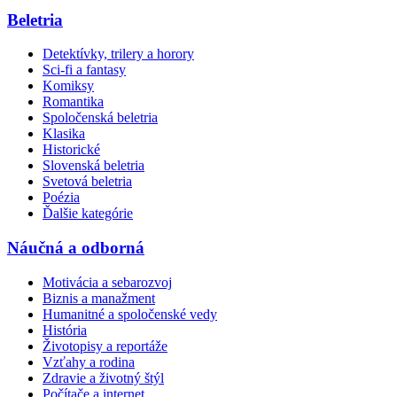
Beletria
Detektívky, trilery a horory
Sci-fi a fantasy
Komiksy
Romantika
Spoločenská beletria
Klasika
Historické
Slovenská beletria
Svetová beletria
Poézia
Ďalšie kategórie
Náučná a odborná
Motivácia a sebarozvoj
Biznis a manažment
Humanitné a spoločenské vedy
História
Životopisy a reportáže
Vzťahy a rodina
Zdravie a životný štýl
Počítače a internet