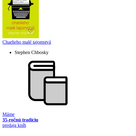
Charlieho malé tajomstvá
Stephen Chbosky
Máme
35-ročnú tradíciu
predaja kníh