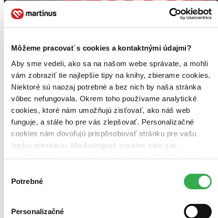
Môžeme pracovať s cookies a kontaktnými údajmi?
Aby sme vedeli, ako sa na našom webe správate, a mohli
vám zobraziť tie najlepšie tipy na knihy, zbierame cookies.
Niektoré sú naozaj potrebné a bez nich by naša stránka
vôbec nefungovala. Okrem toho používame analytické
cookies, ktoré nám umožňujú zisťovať, ako náš web
funguje, a stále ho pre vás zlepšovať. Personalizačné
cookies nám dovoľujú prispôsobovať stránku pre vašu
Mŕtvi do súmraku
lepšiu orientáciu. Marketingové cookies nám zas
Charlaine Harrisová
umožňujú zobrazenie relevantnej reklamy. Niektoré údaje
1. diel série
Pravá krv
zdieľame aj s tretími stranami. Veľmi by nám pomohlo,
Výber
keby sme mohli používať všetky tieto cookies. Ďakujeme!
Potrebné
súhlasu
Život v ospalom južanskom mestečku Bon Temps narušia dve
udalosti – záhadná vražda mladej ženy a príchod upírov, ktorí sa
tomuto miestu dosiaľ vyhýbali...
Personalizačné
Kniha
pevná väzba s prebalom