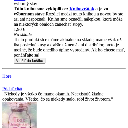
výborný stav
Túto knihu sme vykúpili cez
Knihovrátok
a je vo
výbornom stave.
Rozdiel medzi touto knihou a novou by ste
asi ani nespoznali. Knihu sme označili nálepkou, ktorá môže
na niektorých obaloch zanechať stopy.
1,90 €
Na sklade
Tento produkt síce máme aktuálne na sklade, máme však už
iba posledné kusy a ďalšie už nemá ani distribútor, preto je
možné, že bude onedlho úplne vypredaný. Ak ho chcete mať,
ponáhľajte sa!
Vložiť do košíka
Hore
Pridať citát
Niekedy je všetko čo máme okamih. Neexistujú žiadne
opakovania. Všetko, čo sa niekedy stalo, robí život životom.