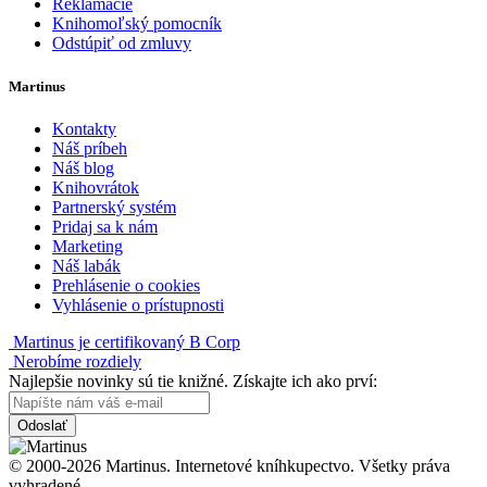
Reklamácie
Knihomoľský pomocník
Odstúpiť od zmluvy
Martinus
Kontakty
Náš príbeh
Náš blog
Knihovrátok
Partnerský systém
Pridaj sa k nám
Marketing
Náš labák
Prehlásenie o cookies
Vyhlásenie o prístupnosti
Martinus je certifikovaný B Corp
Nerobíme rozdiely
Najlepšie novinky sú tie knižné. Získajte ich ako prví:
Odoslať
© 2000-2026 Martinus. Internetové kníhkupectvo. Všetky práva
vyhradené.