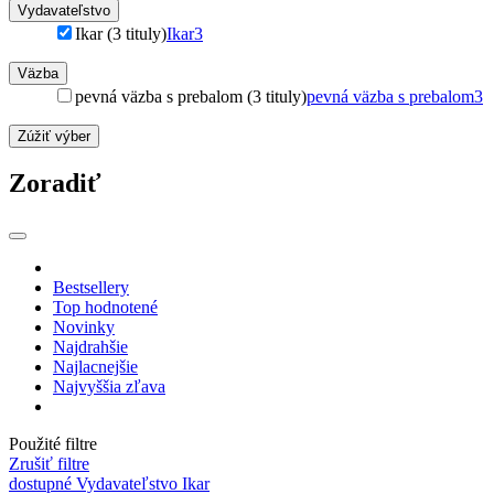
Vydavateľstvo
Ikar (3 tituly)
Ikar
3
Väzba
pevná väzba s prebalom (3 tituly)
pevná väzba s prebalom
3
Zúžiť výber
Zoradiť
Bestsellery
Top hodnotené
Novinky
Najdrahšie
Najlacnejšie
Najvyššia zľava
Použité filtre
Zrušiť filtre
dostupné
Vydavateľstvo Ikar