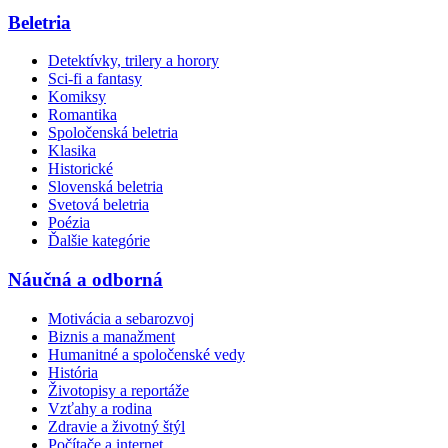
Beletria
Detektívky, trilery a horory
Sci-fi a fantasy
Komiksy
Romantika
Spoločenská beletria
Klasika
Historické
Slovenská beletria
Svetová beletria
Poézia
Ďalšie kategórie
Náučná a odborná
Motivácia a sebarozvoj
Biznis a manažment
Humanitné a spoločenské vedy
História
Životopisy a reportáže
Vzťahy a rodina
Zdravie a životný štýl
Počítače a internet