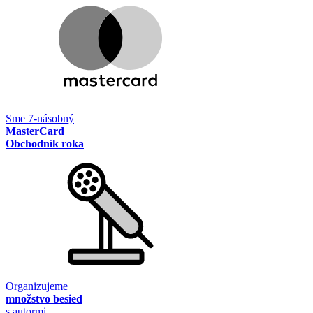
Sme 7-násobný
MasterCard
Obchodník roka
Organizujeme
množstvo besied
s autormi