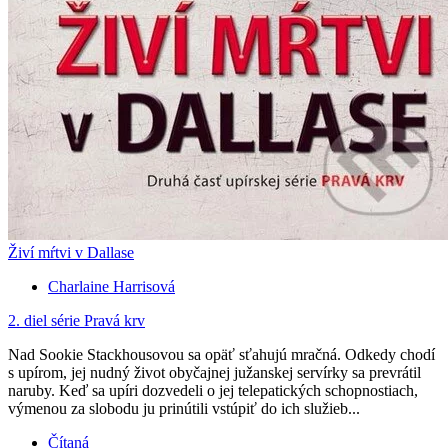
Živí mŕtvi v Dallase
Charlaine Harrisová
2. diel série
Pravá krv
Nad Sookie Stackhousovou sa opäť sťahujú mračná. Odkedy chodí
s upírom, jej nudný život obyčajnej južanskej servírky sa prevrátil
naruby. Keď sa upíri dozvedeli o jej telepatických schopnostiach,
výmenou za slobodu ju prinútili vstúpiť do ich služieb...
Čítaná