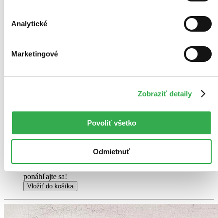
9,80 €
Na sklade 1 ks
Analytické
Tento produkt síce máme aktuálne na sklade, máme však už
iba posledné kusy a ďalšie už nemá ani distribútor, preto je
možné, že bude onedlho úplne vypredaný. Ak ho chcete mať,
ponáhľajte sa!
Marketingové
Pridať do zoznamu
Vložiť do košíka
Čítaná
výborný stav
Zobraziť detaily
Túto knihu sme vykúpili cez
Knihovrátok
a je vo
výbornom stave.
Rozdiel medzi touto knihou a novou by ste
asi ani nespoznali. Knihu sme označili nálepkou, ktorá môže
Povoliť všetko
na niektorých obaloch zanechať stopy.
6,40 €
Na sklade
Tento produkt síce máme aktuálne na sklade, máme však už
Odmietnuť
iba posledné kusy a ďalšie už nemá ani distribútor, preto je
možné, že bude onedlho úplne vypredaný. Ak ho chcete mať,
ponáhľajte sa!
Vložiť do košíka