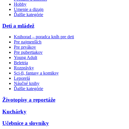
Hobby
Umenie a dizajn
Ďalšie kategórie
Deti a mládež
Knihorad – poradca kníh pre deti
Pre najmenších
Pre prvákov
Pre pubertiakov
Young Adult
Beletria
Rozprávky
Sci-fi, fantasy a komiksy
Leporelá
Náučné knihy
Ďalšie kategórie
Životopisy a reportáže
Kuchárky
Učebnice a slovníky