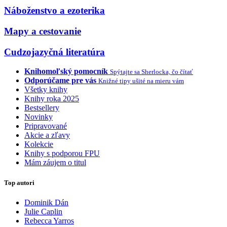
Náboženstvo a ezoterika
Mapy a cestovanie
Cudzojazyčná literatúra
Knihomoľský pomocník
Spýtajte sa Sherlocka, čo čítať
Odporúčame pre vás
Knižné tipy ušité na mieru vám
Všetky knihy
Knihy roka 2025
Bestsellery
Novinky
Pripravované
Akcie a zľavy
Kolekcie
Knihy s podporou FPU
Mám záujem o titul
Top autori
Dominik Dán
Julie Caplin
Rebecca Yarros