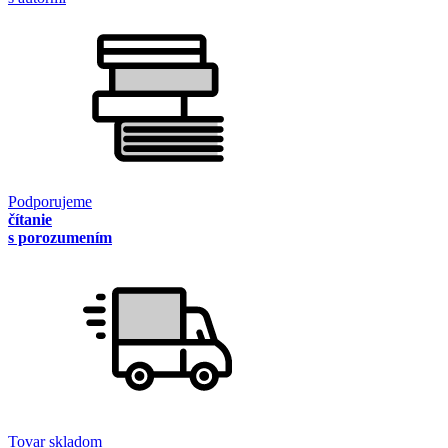
Podporujeme
čítanie
s porozumením
Tovar skladom