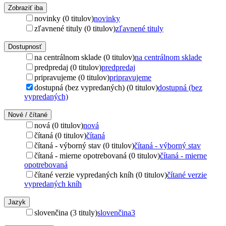
Zobraziť iba
novinky (0 titulov)
novinky
zľavnené tituly (0 titulov)
zľavnené tituly
Dostupnosť
na centrálnom sklade (0 titulov)
na centrálnom sklade
predpredaj (0 titulov)
predpredaj
pripravujeme (0 titulov)
pripravujeme
dostupná (bez vypredaných) (0 titulov)
dostupná (bez
vypredaných)
Nové / čítané
nová (0 titulov)
nová
čítaná (0 titulov)
čítaná
čítaná - výborný stav (0 titulov)
čítaná - výborný stav
čítaná - mierne opotrebovaná (0 titulov)
čítaná - mierne
opotrebovaná
čítané verzie vypredaných kníh (0 titulov)
čítané verzie
vypredaných kníh
Jazyk
slovenčina (3 tituly)
slovenčina
3