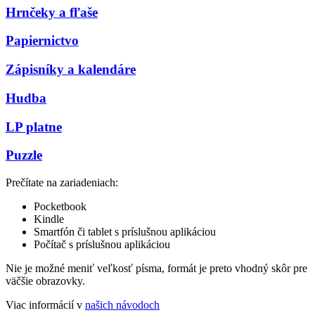
Hrnčeky a fľaše
Papiernictvo
Zápisníky a kalendáre
Hudba
LP platne
Puzzle
Prečítate na zariadeniach:
Pocketbook
Kindle
Smartfón či tablet s príslušnou aplikáciou
Počítač s príslušnou aplikáciou
Nie je možné meniť veľkosť písma, formát je preto vhodný skôr pre
väčšie obrazovky.
Viac informácií v
našich návodoch