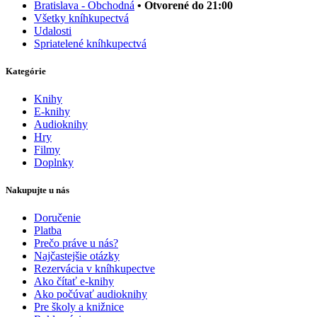
Bratislava - Obchodná
• Otvorené do 21:00
Všetky kníhkupectvá
Udalosti
Spriatelené kníhkupectvá
Kategórie
Knihy
E-knihy
Audioknihy
Hry
Filmy
Doplnky
Nakupujte u nás
Doručenie
Platba
Prečo práve u nás?
Najčastejšie otázky
Rezervácia v kníhkupectve
Ako čítať e-knihy
Ako počúvať audioknihy
Pre školy a knižnice