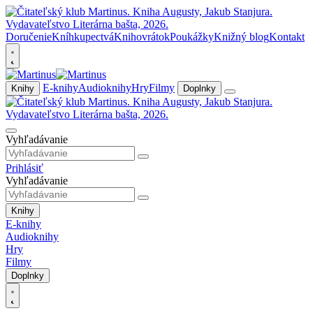
Doručenie
Kníhkupectvá
Knihovrátok
Poukážky
Knižný blog
Kontakt
E-knihy
Audioknihy
Hry
Filmy
Knihy
Doplnky
Vyhľadávanie
Prihlásiť
Vyhľadávanie
Knihy
E-knihy
Audioknihy
Hry
Filmy
Doplnky