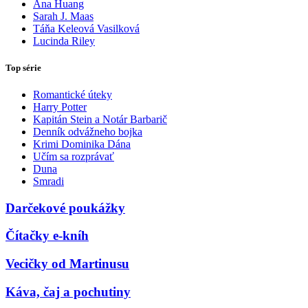
Ana Huang
Sarah J. Maas
Táňa Keleová Vasilková
Lucinda Riley
Top série
Romantické úteky
Harry Potter
Kapitán Stein a Notár Barbarič
Denník odvážneho bojka
Krimi Dominika Dána
Učím sa rozprávať
Duna
Smradi
Darčekové poukážky
Čítačky e-kníh
Vecičky od Martinusu
Káva, čaj a pochutiny