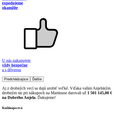
expedujeme
okamžite
U nás nakupujete
vždy bezpečne
a s dôverou
Predchádzajúce
Ďalšie
Aj z drobných vecí sa dajú urobiť veľké. Vďaka vašim Anjelským
drobným ste pri nákupoch na Martinuse darovali už
1 501 145,00 €
na Dobrého Anjela
. Ďakujeme!
Kníhkupectvá