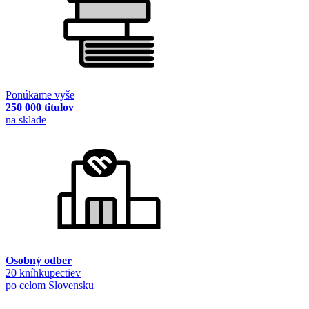
Ponúkame vyše
250 000 titulov
na sklade
Osobný odber
20 kníhkupectiev
po celom Slovensku