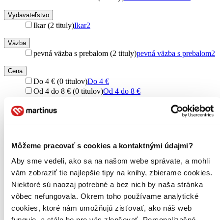
Vydavateľstvo
Ikar (2 tituly)
Ikar
2
Väzba
pevná väzba s prebalom (2 tituly)
pevná väzba s prebalom
2
Cena
Do 4 € (0 titulov)
Do 4 €
Od 4 do 8 € (0 titulov)
Od 4 do 8 €
Od 8 do 12 € (0 titulov)
Od 8 do 12 €
Od 12 do 16 € (0 titulov)
Od 12 do 16 €
Viac ako 16 € (0 titulov)
Viac ako 16 €
Ďalšie možnosti
Môžeme pracovať s cookies a kontaktnými údajmi?
Zúžiť výber
Aby sme vedeli, ako sa na našom webe správate, a mohli
Zoradiť
vám zobraziť tie najlepšie tipy na knihy, zbierame cookies.
Niektoré sú naozaj potrebné a bez nich by naša stránka
vôbec nefungovala. Okrem toho používame analytické
cookies, ktoré nám umožňujú zisťovať, ako náš web
Bestsellery
funguje, a stále ho pre vás zlepšovať. Personalizačné