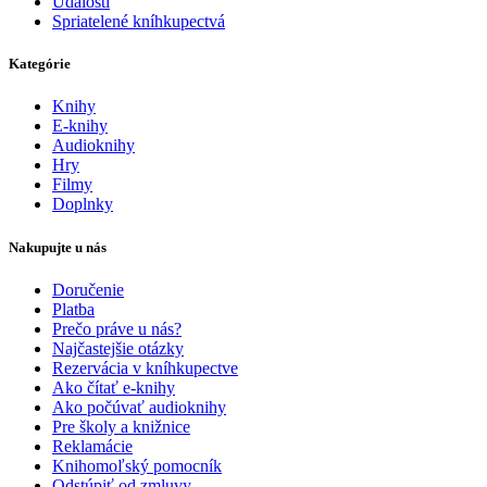
Udalosti
Spriatelené kníhkupectvá
Kategórie
Knihy
E-knihy
Audioknihy
Hry
Filmy
Doplnky
Nakupujte u nás
Doručenie
Platba
Prečo práve u nás?
Najčastejšie otázky
Rezervácia v kníhkupectve
Ako čítať e-knihy
Ako počúvať audioknihy
Pre školy a knižnice
Reklamácie
Knihomoľský pomocník
Odstúpiť od zmluvy