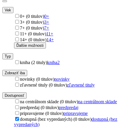
Vek
0+ (0 titulov)
0+
3+ (0 titulov)
3+
7+ (0 titulov)
7+
11+ (0 titulov)
11+
14+ (0 titulov)
14+
Ďalšie možnosti
Typ
kniha (2 tituly)
kniha
2
Zobraziť iba
novinky (0 titulov)
novinky
zľavnené tituly (0 titulov)
zľavnené tituly
Dostupnosť
na centrálnom sklade (0 titulov)
na centrálnom sklade
predpredaj (0 titulov)
predpredaj
pripravujeme (0 titulov)
pripravujeme
dostupná (bez vypredaných) (0 titulov)
dostupná (bez
vypredaných)