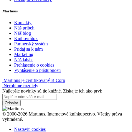
Martinus
Kontakty
Náš príbeh
Náš blog
Knihovrátok
Partnerský systém
Pridaj sa k nám
Marketing
Náš labák
Prehlásenie o cookies
Vyhlásenie o prístupnosti
Martinus je certifikovaný B Corp
Nerobíme rozdiely
Najlepšie novinky sú tie knižné. Získajte ich ako prví:
Odoslať
© 2000-2026 Martinus. Internetové kníhkupectvo. Všetky práva
vyhradené.
Nastaviť cookies