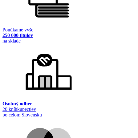
Ponúkame vyše
250 000 titulov
na sklade
Osobný odber
20 kníhkupectiev
po celom Slovensku