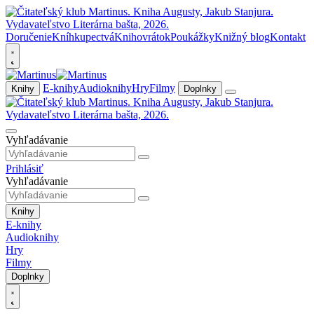
Doručenie
Kníhkupectvá
Knihovrátok
Poukážky
Knižný blog
Kontakt
E-knihy
Audioknihy
Hry
Filmy
Knihy
Doplnky
Vyhľadávanie
Prihlásiť
Vyhľadávanie
Knihy
E-knihy
Audioknihy
Hry
Filmy
Doplnky