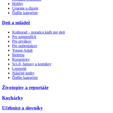
Hobby
Umenie a dizajn
Ďalšie kategórie
Deti a mládež
Knihorad – poradca kníh pre deti
Pre najmenších
Pre prvákov
Pre pubertiakov
Young Adult
Beletria
Rozprávky
Sci-fi, fantasy a komiksy
Leporelá
Náučné knihy
Ďalšie kategórie
Životopisy a reportáže
Kuchárky
Učebnice a slovníky