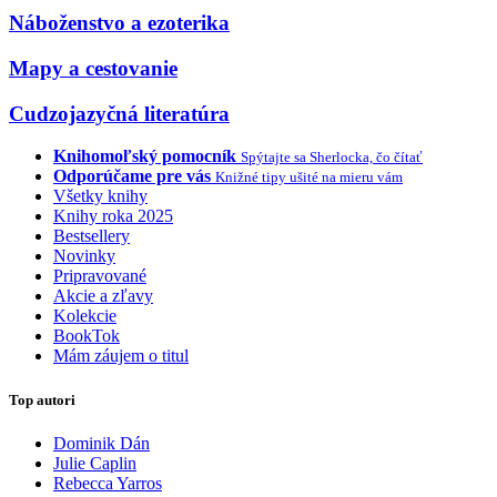
Náboženstvo a ezoterika
Mapy a cestovanie
Cudzojazyčná literatúra
Knihomoľský pomocník
Spýtajte sa Sherlocka, čo čítať
Odporúčame pre vás
Knižné tipy ušité na mieru vám
Všetky knihy
Knihy roka 2025
Bestsellery
Novinky
Pripravované
Akcie a zľavy
Kolekcie
BookTok
Mám záujem o titul
Top autori
Dominik Dán
Julie Caplin
Rebecca Yarros