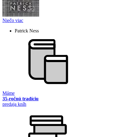
Niečo viac
Patrick Ness
Máme
35-ročnú tradíciu
predaja kníh