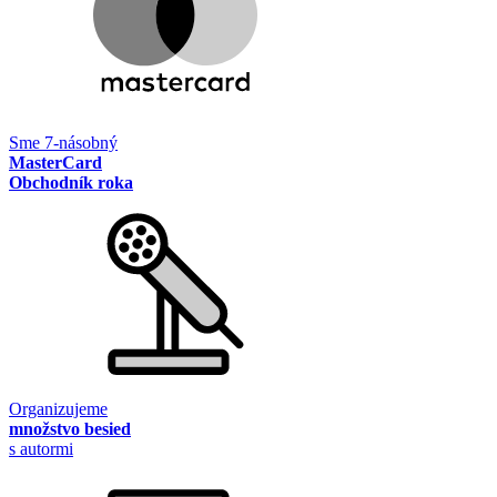
Sme 7-násobný
MasterCard
Obchodník roka
Organizujeme
množstvo besied
s autormi