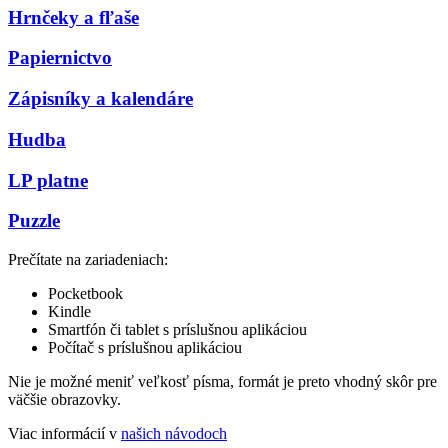
Hrnčeky a fľaše
Papiernictvo
Zápisníky a kalendáre
Hudba
LP platne
Puzzle
Prečítate na zariadeniach:
Pocketbook
Kindle
Smartfón či tablet s príslušnou aplikáciou
Počítač s príslušnou aplikáciou
Nie je možné meniť veľkosť písma, formát je preto vhodný skôr pre
väčšie obrazovky.
Viac informácií v
našich návodoch