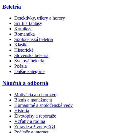
Beletria
Detektívky, trilery a horory
Sci-fi a fantasy
Komiksy
Romantika
Spoločenská beletria
Klasika
Historické
Slovenská beletria
Svetová beletria
Poézia
Ďalšie kategórie
Náučná a odborná
Motivácia a sebarozvoj
Biznis a manažment
Humanitné a spoločenské vedy
História
Životopisy a reportáže
Vzťahy a rodina
Zdravie a životný štýl
Počítače a internet