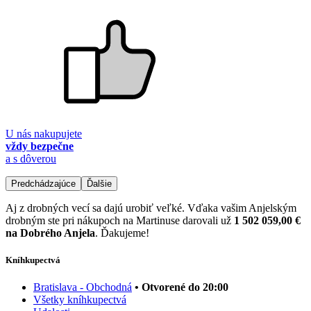
U nás nakupujete
vždy bezpečne
a s dôverou
Predchádzajúce
Ďalšie
Aj z drobných vecí sa dajú urobiť veľké. Vďaka vašim Anjelským
drobným ste pri nákupoch na Martinuse darovali už
1 502 059,00 €
na Dobrého Anjela
. Ďakujeme!
Kníhkupectvá
Bratislava - Obchodná
• Otvorené do 20:00
Všetky kníhkupectvá