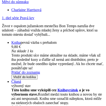
Mŕtvi do súmraku
Charlaine Harrisová
1. diel série
Pravá krv
Život v ospalom južanskom mestečku Bon Temps narušia dve
udalosti – záhadná vražda mladej ženy a príchod upírov, ktorí sa
tomuto miestu dosiaľ vyhýbali...
Kniha
pevná väzba s prebalom
9,80 €
Na sklade 1 ks
Tento produkt síce máme aktuálne na sklade, máme však už
iba posledné kusy a ďalšie už nemá ani distribútor, preto je
možné, že bude onedlho úplne vypredaný. Ak ho chcete mať,
ponáhľajte sa!
Pridať do zoznamu
Vložiť do košíka
Čítaná
výborný stav
Túto knihu sme vykúpili cez
Knihovrátok
a je vo
výbornom stave.
Rozdiel medzi touto knihou a novou by ste
asi ani nespoznali. Knihu sme označili nálepkou, ktorá môže
na niektorých obaloch zanechať stopy.