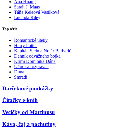
Ana Huang
Sarah J. Maas
Táňa Keleová Vasilková
Lucinda Riley
Top série
Romantické úteky
Harry Potter
Kapitán Stein a Notár Barbarič
Denník odvážneho bojka
Krimi Dominika Dána
Učím sa rozprávať
Duna
Smradi
Darčekové poukážky
Čítačky e-kníh
Vecičky od Martinusu
Káva, čaj a pochutiny