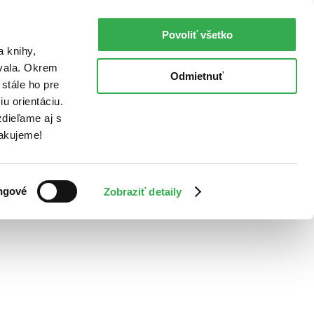
Povoliť všetko
a knihy,
ovala. Okrem
Odmietnuť
stále ho pre
u orientáciu.
dieľame aj s
Ďakujeme!
ngové
Zobraziť detaily