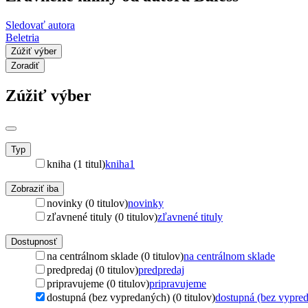
Sledovať autora
Beletria
Zúžiť výber
Zoradiť
Zúžiť výber
Typ
kniha (1 titul)
kniha
1
Zobraziť iba
novinky (0 titulov)
novinky
zľavnené tituly (0 titulov)
zľavnené tituly
Dostupnosť
na centrálnom sklade (0 titulov)
na centrálnom sklade
predpredaj (0 titulov)
predpredaj
pripravujeme (0 titulov)
pripravujeme
dostupná (bez vypredaných) (0 titulov)
dostupná (bez vypre