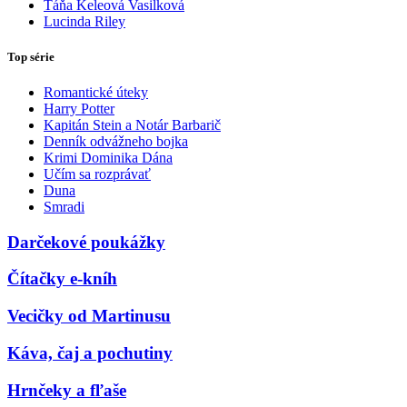
Táňa Keleová Vasilková
Lucinda Riley
Top série
Romantické úteky
Harry Potter
Kapitán Stein a Notár Barbarič
Denník odvážneho bojka
Krimi Dominika Dána
Učím sa rozprávať
Duna
Smradi
Darčekové poukážky
Čítačky e-kníh
Vecičky od Martinusu
Káva, čaj a pochutiny
Hrnčeky a fľaše