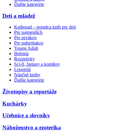
Ďalšie kategórie
Deti a mládež
Knihorad – poradca kníh pre deti
Pre najmenších
Pre prvákov
Pre pubertiakov
Young Adult
Beletria
Rozprávky
Sci-fi, fantasy a komiksy
Leporelá
Náučné knihy
Ďalšie kategórie
Životopisy a reportáže
Kuchárky
Učebnice a slovníky
Náboženstvo a ezoterika