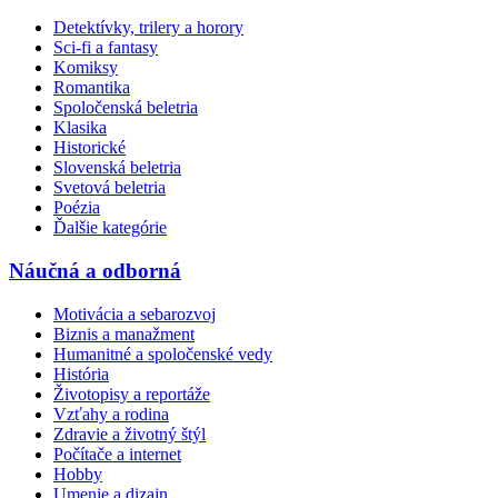
Detektívky, trilery a horory
Sci-fi a fantasy
Komiksy
Romantika
Spoločenská beletria
Klasika
Historické
Slovenská beletria
Svetová beletria
Poézia
Ďalšie kategórie
Náučná a odborná
Motivácia a sebarozvoj
Biznis a manažment
Humanitné a spoločenské vedy
História
Životopisy a reportáže
Vzťahy a rodina
Zdravie a životný štýl
Počítače a internet
Hobby
Umenie a dizajn