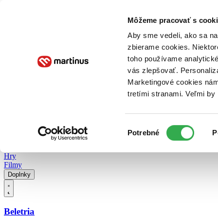
Doručenie
Kníhkupectvá
Knihovrátok
Poukážky
Knižný blog
Kontakt
Môžeme pracovať s cooki
Aby sme vedeli, ako sa na 
zbierame cookies. Niektor
E-knihy
Audioknihy
Hry
Filmy
Knihy
Doplnky
toho používame analytické
vás zlepšovať. Personaliz
Vyhľadávanie
Marketingové cookies nám 
tretími stranami. Veľmi b
Prihlásiť
Vyhľadávanie
Výber
Knihy
Potrebné
P
súhlasu
E-knihy
Audioknihy
Hry
Filmy
Doplnky
Beletria