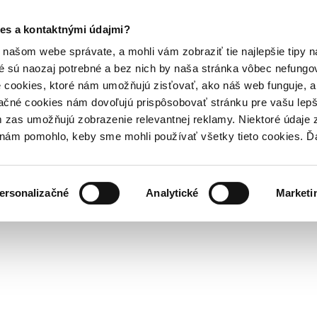
es a kontaktnými údajmi?
našom webe správate, a mohli vám zobraziť tie najlepšie tipy n
é sú naozaj potrebné a bez nich by naša stránka vôbec nefung
 cookies, ktoré nám umožňujú zisťovať, ako náš web funguje, a 
ačné cookies nám dovoľujú prispôsobovať stránku pre vašu lepši
zas umožňujú zobrazenie relevantnej reklamy. Niektoré údaje z
y nám pomohlo, keby sme mohli používať všetky tieto cookies. 
ersonalizačné
Analytické
Marketi