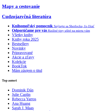
Mapy a cestovanie
Cudzojazyčná literatúra
Knihomoľský pomocník
Spýtajte sa Sherlocka, čo čítať
Odporúčame pre vás
Knižné tipy ušité na mieru vám
Všetky knihy
Knihy roka 2025
Bestsellery
Novinky
Pripravované
Akcie a zľavy
Kolekcie
BookTok
Mám záujem o titul
Top autori
Dominik Dán
Julie Caplin
Rebecca Yarros
Ana Huang
Sarah J. Maas