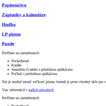
Papiernictvo
Zápisníky a kalendáre
Hudba
LP platne
Puzzle
Prečítate na zariadeniach:
Pocketbook
Kindle
Smartfón či tablet s príslušnou aplikáciou
Počítač s príslušnou aplikáciou
Nie je možné meniť veľkosť písma, formát je preto vhodný skôr pre 
Viac informácií v
našich návodoch
Prečítate na zariadeniach:
Pocketbook