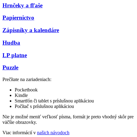
Hrnčeky a fľaše
Papiernictvo
Zápisníky a kalendáre
Hudba
LP platne
Puzzle
Prečítate na zariadeniach:
Pocketbook
Kindle
Smartfón či tablet s príslušnou aplikáciou
Počítač s príslušnou aplikáciou
Nie je možné meniť veľkosť písma, formát je preto vhodný skôr pre
väčšie obrazovky.
Viac informácií v
našich návodoch