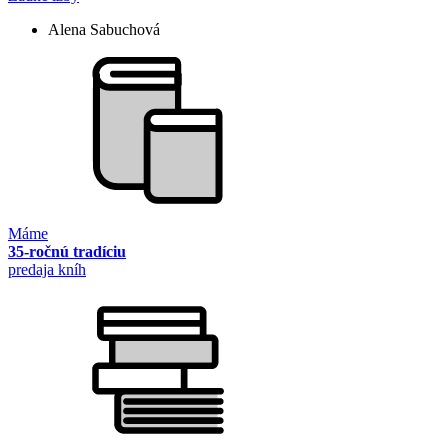
Alena Sabuchová
Máme
35-ročnú tradíciu
predaja kníh