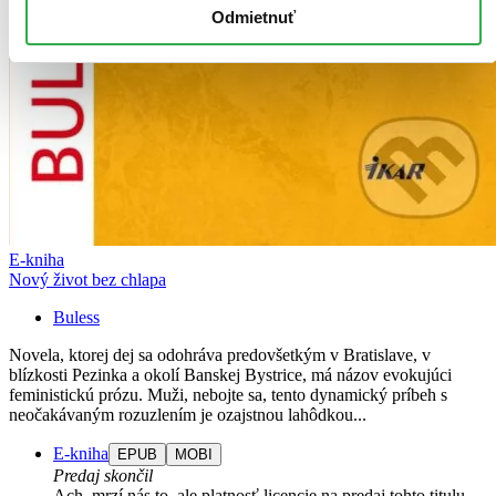
Odmietnuť
E-kniha
Nový život bez chlapa
Buless
Novela, ktorej dej sa odohráva predovšetkým v Bratislave, v
blízkosti Pezinka a okolí Banskej Bystrice, má názov evokujúci
feministickú prózu. Muži, nebojte sa, tento dynamický príbeh s
neočakávaným rozuzlením je ozajstnou lahôdkou...
E-kniha
EPUB
MOBI
Predaj skončil
Ach, mrzí nás to, ale platnosť licencie na predaj tohto titulu