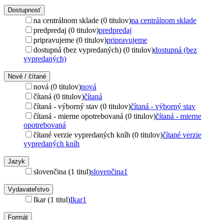
Dostupnosť
na centrálnom sklade (0 titulov)
na centrálnom sklade
predpredaj (0 titulov)
predpredaj
pripravujeme (0 titulov)
pripravujeme
dostupná (bez vypredaných) (0 titulov)
dostupná (bez
vypredaných)
Nové / čítané
nová (0 titulov)
nová
čítaná (0 titulov)
čítaná
čítaná - výborný stav (0 titulov)
čítaná - výborný stav
čítaná - mierne opotrebovaná (0 titulov)
čítaná - mierne
opotrebovaná
čítané verzie vypredaných kníh (0 titulov)
čítané verzie
vypredaných kníh
Jazyk
slovenčina (1 titul)
slovenčina
1
Vydavateľstvo
Ikar (1 titul)
Ikar
1
Formát