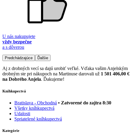
U nás nakupujete
vždy bezpečne
a s dôverou
Predchádzajúce
Ďalšie
Aj z drobných vecí sa dajú urobiť veľké. Vďaka vašim Anjelským
drobným ste pri nákupoch na Martinuse darovali už
1 501 406,00 €
na Dobrého Anjela
. Ďakujeme!
Kníhkupectvá
Bratislava - Obchodná
• Zatvorené do zajtra 8:30
Všetky kníhkupectvá
Udalosti
Spriatelené kníhkupectvá
Kategórie