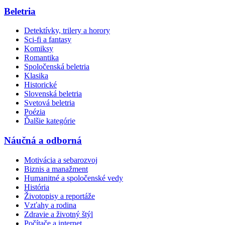
Beletria
Detektívky, trilery a horory
Sci-fi a fantasy
Komiksy
Romantika
Spoločenská beletria
Klasika
Historické
Slovenská beletria
Svetová beletria
Poézia
Ďalšie kategórie
Náučná a odborná
Motivácia a sebarozvoj
Biznis a manažment
Humanitné a spoločenské vedy
História
Životopisy a reportáže
Vzťahy a rodina
Zdravie a životný štýl
Počítače a internet