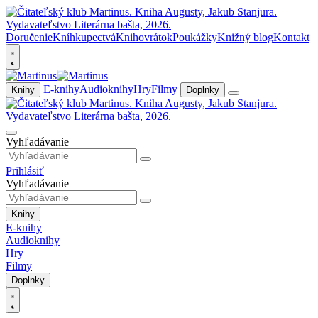
Doručenie
Kníhkupectvá
Knihovrátok
Poukážky
Knižný blog
Kontakt
E-knihy
Audioknihy
Hry
Filmy
Knihy
Doplnky
Vyhľadávanie
Prihlásiť
Vyhľadávanie
Knihy
E-knihy
Audioknihy
Hry
Filmy
Doplnky