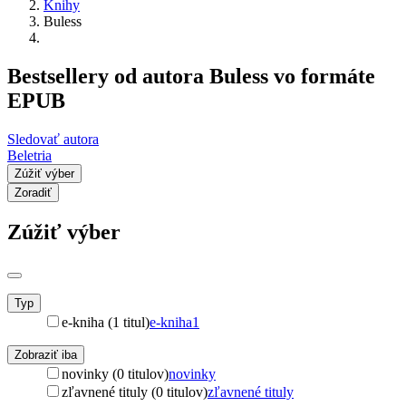
Knihy
Buless
Bestsellery od autora Buless vo formáte
EPUB
Sledovať autora
Beletria
Zúžiť výber
Zoradiť
Zúžiť výber
Typ
e-kniha (1 titul)
e-kniha
1
Zobraziť iba
novinky (0 titulov)
novinky
zľavnené tituly (0 titulov)
zľavnené tituly