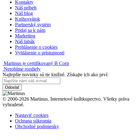
Kontakty
Náš príbeh
Náš blog
Knihovrátok
Partnerský systém
Pridaj sa k nám
Marketing
Náš labák
Prehlásenie o cookies
Vyhlásenie o prístupnosti
Martinus je certifikovaný B Corp
Nerobíme rozdiely
Najlepšie novinky sú tie knižné. Získajte ich ako prví:
Odoslať
© 2000-2026 Martinus. Internetové kníhkupectvo. Všetky práva
vyhradené.
Nastaviť cookies
Ochrana súkromia
Obchodné podmienky