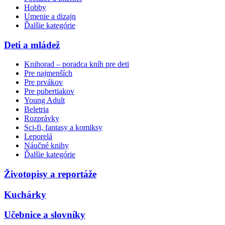
Hobby
Umenie a dizajn
Ďalšie kategórie
Deti a mládež
Knihorad – poradca kníh pre deti
Pre najmenších
Pre prvákov
Pre pubertiakov
Young Adult
Beletria
Rozprávky
Sci-fi, fantasy a komiksy
Leporelá
Náučné knihy
Ďalšie kategórie
Životopisy a reportáže
Kuchárky
Učebnice a slovníky