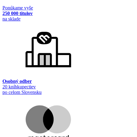
Ponúkame vyše
250 000 titulov
na sklade
Osobný odber
20 kníhkupectiev
po celom Slovensku