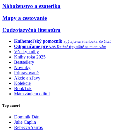
Náboženstvo a ezoterika
Mapy a cestovanie
Cudzojazyčná literatúra
Knihomoľský pomocník
Spýtajte sa Sherlocka, čo čítať
Odporúčame pre vás
Knižné tipy ušité na mieru vám
Všetky knihy
Knihy roka 2025
Bestsellery
Novinky
Pripravované
Akcie a zľavy
Kolekcie
BookTok
Mám záujem o titul
Top autori
Dominik Dán
Julie Caplin
Rebecca Yarros