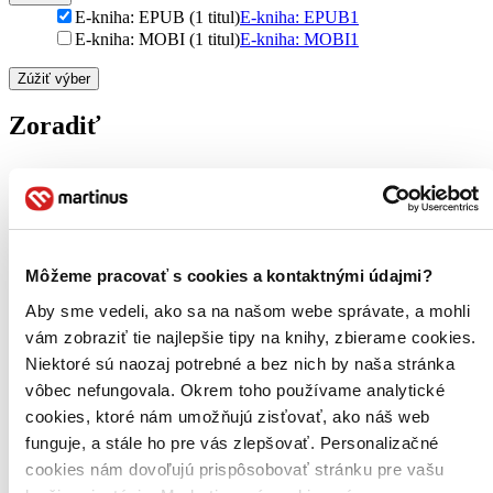
E-kniha: EPUB (1 titul)
E-kniha: EPUB
1
E-kniha: MOBI (1 titul)
E-kniha: MOBI
1
Zúžiť výber
Zoradiť
Bestsellery
Top hodnotené
Novinky
Môžeme pracovať s cookies a kontaktnými údajmi?
Najdrahšie
Najlacnejšie
Aby sme vedeli, ako sa na našom webe správate, a mohli
Najvyššia zľava
vám zobraziť tie najlepšie tipy na knihy, zbierame cookies.
Niektoré sú naozaj potrebné a bez nich by naša stránka
Použité filtre
vôbec nefungovala. Okrem toho používame analytické
Zrušiť filtre
cookies, ktoré nám umožňujú zisťovať, ako náš web
Vo formáte EPUB
funguje, a stále ho pre vás zlepšovať. Personalizačné
cookies nám dovoľujú prispôsobovať stránku pre vašu