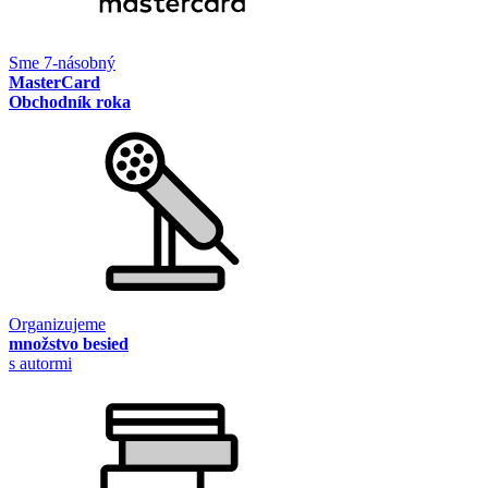
Sme 7-násobný
MasterCard
Obchodník roka
Organizujeme
množstvo besied
s autormi