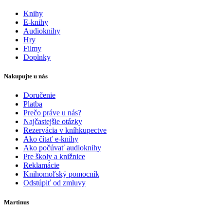
Knihy
E-knihy
Audioknihy
Hry
Filmy
Doplnky
Nakupujte u nás
Doručenie
Platba
Prečo práve u nás?
Najčastejšie otázky
Rezervácia v kníhkupectve
Ako čítať e-knihy
Ako počúvať audioknihy
Pre školy a knižnice
Reklamácie
Knihomoľský pomocník
Odstúpiť od zmluvy
Martinus