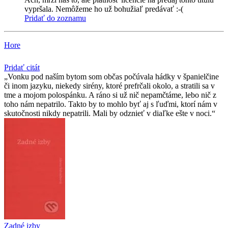
vypršala. Nemôžeme ho už bohužiaľ predávať :-(
Pridať do zoznamu
Hore
Pridať citát
Vonku pod naším bytom som občas počúvala hádky v španielčine
či inom jazyku, niekedy sirény, ktoré prefrčali okolo, a stratili sa v
tme a mojom polospánku. A ráno si už nič nepamčtáme, lebo nič z
toho nám nepatrilo. Takto by to mohlo byť aj s ľuďmi, ktorí nám v
skutočnosti nikdy nepatrili. Mali by odznieť v diaľke ešte v noci.
Zadné izby