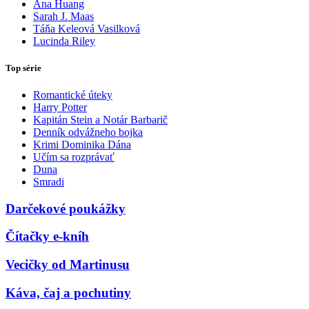
Ana Huang
Sarah J. Maas
Táňa Keleová Vasilková
Lucinda Riley
Top série
Romantické úteky
Harry Potter
Kapitán Stein a Notár Barbarič
Denník odvážneho bojka
Krimi Dominika Dána
Učím sa rozprávať
Duna
Smradi
Darčekové poukážky
Čítačky e-kníh
Vecičky od Martinusu
Káva, čaj a pochutiny