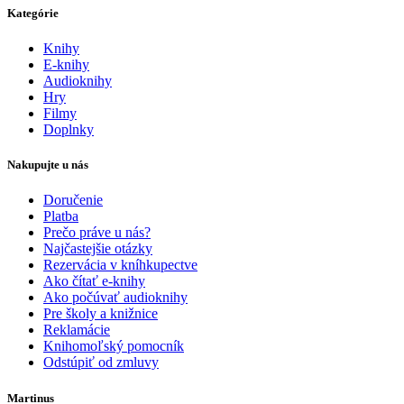
Kategórie
Knihy
E-knihy
Audioknihy
Hry
Filmy
Doplnky
Nakupujte u nás
Doručenie
Platba
Prečo práve u nás?
Najčastejšie otázky
Rezervácia v kníhkupectve
Ako čítať e-knihy
Ako počúvať audioknihy
Pre školy a knižnice
Reklamácie
Knihomoľský pomocník
Odstúpiť od zmluvy
Martinus