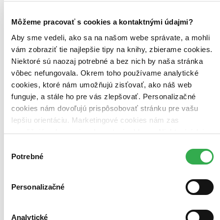
Top hodnotené
Novinky
Môžeme pracovať s cookies a kontaktnými údajmi?
Najdrahšie
Najlacnejšie
Aby sme vedeli, ako sa na našom webe správate, a mohli
Najvyššia zľava
vám zobraziť tie najlepšie tipy na knihy, zbierame cookies.
Niektoré sú naozaj potrebné a bez nich by naša stránka
vôbec nefungovala. Okrem toho používame analytické
cookies, ktoré nám umožňujú zisťovať, ako náš web
funguje, a stále ho pre vás zlepšovať. Personalizačné
cookies nám dovoľujú prispôsobovať stránku pre vašu
lepšiu orientáciu. Marketingové cookies nám zas
umožňujú zobrazenie relevantnej reklamy. Niektoré údaje
zdieľame aj s tretími stranami. Veľmi by nám pomohlo,
Výber
keby sme mohli používať všetky tieto cookies. Ďakujeme!
Potrebné
súhlasu
Personalizačné
Analytické