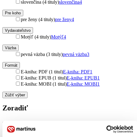
slovenčina (4 tituly)
slovenčina
4
Pre koho
pre ženy (4 tituly)
pre ženy
4
Vydavateľstvo
Motýľ (4 tituly)
Motýľ
4
Väzba
pevná väzba (3 tituly)
pevná väzba
3
Formát
E-kniha: PDF (1 titul)
E-kniha: PDF
1
E-kniha: EPUB (1 titul)
E-kniha: EPUB
1
E-kniha: MOBI (1 titul)
E-kniha: MOBI
1
Zúžiť výber
Zoradiť
Bestsellery