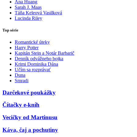
Ana Huang
Sarah J. Maas
Táňa Keleová Vasilková
Lucinda Riley
Top série
Romantické úteky
Harry Potter
Kapitán Stein a Notár Barbarič
Denník odvážneho bojka
Krimi Dominika Dána
Učím sa rozprávať
Duna
Smradi
Darčekové poukážky
Čítačky e-kníh
Vecičky od Martinusu
Káva, čaj a pochutiny