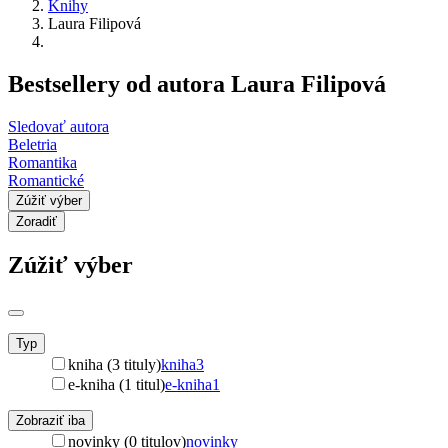
Knihy
Laura Filipová
Bestsellery od autora Laura Filipová
Sledovať autora
Beletria
Romantika
Romantické
Zúžiť výber
Zoradiť
Zúžiť výber
Typ
kniha (3 tituly)
kniha
3
e-kniha (1 titul)
e-kniha
1
Zobraziť iba
novinky (0 titulov)
novinky