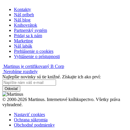
Kontakty
Náš príbeh
Náš blog
Knihovrátok
Partnerský systém
Pridaj sa k nám
Marketing
Náš labák
Prehlásenie o cookies
Vyhlásenie o prístupnosti
Martinus je certifikovaný B Corp
Nerobíme rozdiely
Najlepšie novinky sú tie knižné. Získajte ich ako prví:
Odoslať
© 2000-2026 Martinus. Internetové kníhkupectvo. Všetky práva
vyhradené.
Nastaviť cookies
Ochrana súkromia
Obchodné podmienky