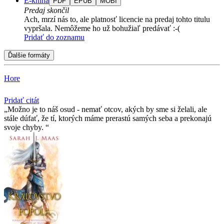
E-kniha
PDF
EPUB
MOBI
Predaj skončil
Ach, mrzí nás to, ale platnosť licencie na predaj tohto titulu
vypršala. Nemôžeme ho už bohužiaľ predávať :-(
Pridať do zoznamu
Ďalšie formáty
Hore
Pridať citát
Možno je to náš osud - nemať otcov, akých by sme si želali, ale
stále dúfať, že tí­, ktorých máme prerastú samých seba a prekonajú
svoje chyby.