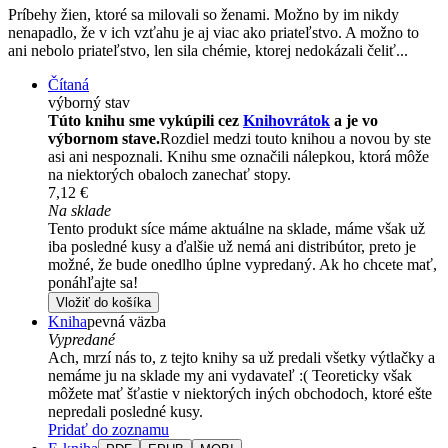
Príbehy žien, ktoré sa milovali so ženami. Možno by im nikdy
nenapadlo, že v ich vzťahu je aj viac ako priateľstvo. A možno to
ani nebolo priateľstvo, len sila chémie, ktorej nedokázali čeliť...
Čítaná
výborný stav
Túto knihu sme vykúpili cez
Knihovrátok
a je vo
výbornom stave.
Rozdiel medzi touto knihou a novou by ste
asi ani nespoznali. Knihu sme označili nálepkou, ktorá môže
na niektorých obaloch zanechať stopy.
7,12 €
Na sklade
Tento produkt síce máme aktuálne na sklade, máme však už
iba posledné kusy a ďalšie už nemá ani distribútor, preto je
možné, že bude onedlho úplne vypredaný. Ak ho chcete mať,
ponáhľajte sa!
Vložiť do košíka
Kniha
pevná väzba
Vypredané
Ach, mrzí nás to, z tejto knihy sa už predali všetky výtlačky a
nemáme ju na sklade my ani vydavateľ :( Teoreticky však
môžete mať šťastie v niektorých iných obchodoch, ktoré ešte
nepredali posledné kusy.
Pridať do zoznamu