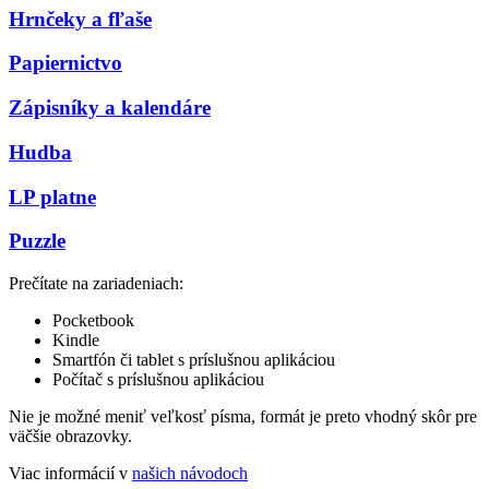
Hrnčeky a fľaše
Papiernictvo
Zápisníky a kalendáre
Hudba
LP platne
Puzzle
Prečítate na zariadeniach:
Pocketbook
Kindle
Smartfón či tablet s príslušnou aplikáciou
Počítač s príslušnou aplikáciou
Nie je možné meniť veľkosť písma, formát je preto vhodný skôr pre
väčšie obrazovky.
Viac informácií v
našich návodoch