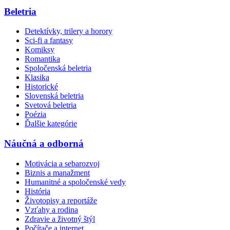
Beletria
Detektívky, trilery a horory
Sci-fi a fantasy
Komiksy
Romantika
Spoločenská beletria
Klasika
Historické
Slovenská beletria
Svetová beletria
Poézia
Ďalšie kategórie
Náučná a odborná
Motivácia a sebarozvoj
Biznis a manažment
Humanitné a spoločenské vedy
História
Životopisy a reportáže
Vzťahy a rodina
Zdravie a životný štýl
Počítače a internet