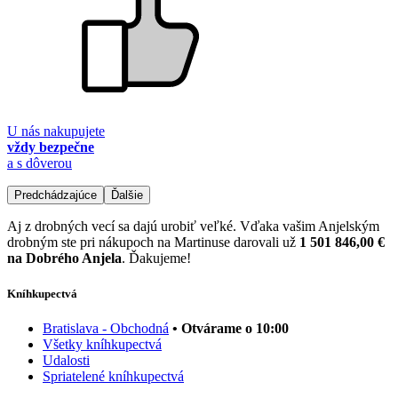
U nás nakupujete
vždy bezpečne
a s dôverou
Predchádzajúce
Ďalšie
Aj z drobných vecí sa dajú urobiť veľké. Vďaka vašim Anjelským
drobným ste pri nákupoch na Martinuse darovali už
1 501 846,00 €
na Dobrého Anjela
. Ďakujeme!
Kníhkupectvá
Bratislava - Obchodná
• Otvárame o 10:00
Všetky kníhkupectvá
Udalosti
Spriatelené kníhkupectvá