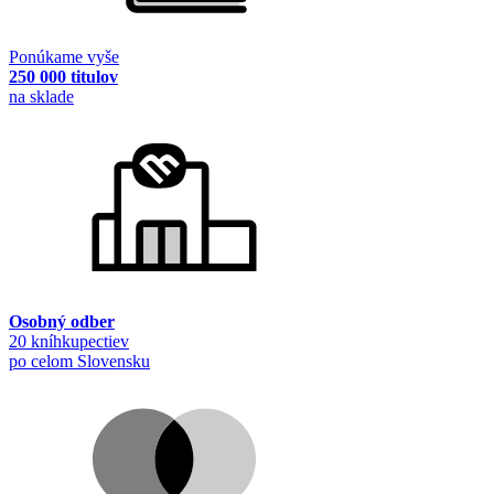
Ponúkame vyše
250 000 titulov
na sklade
Osobný odber
20 kníhkupectiev
po celom Slovensku