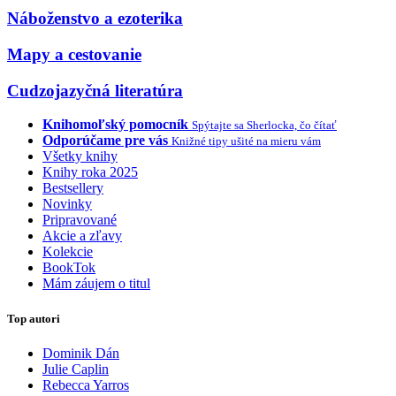
Náboženstvo a ezoterika
Mapy a cestovanie
Cudzojazyčná literatúra
Knihomoľský pomocník
Spýtajte sa Sherlocka, čo čítať
Odporúčame pre vás
Knižné tipy ušité na mieru vám
Všetky knihy
Knihy roka 2025
Bestsellery
Novinky
Pripravované
Akcie a zľavy
Kolekcie
BookTok
Mám záujem o titul
Top autori
Dominik Dán
Julie Caplin
Rebecca Yarros