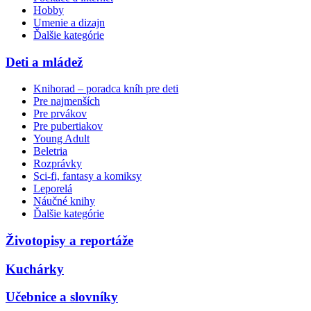
Hobby
Umenie a dizajn
Ďalšie kategórie
Deti a mládež
Knihorad – poradca kníh pre deti
Pre najmenších
Pre prvákov
Pre pubertiakov
Young Adult
Beletria
Rozprávky
Sci-fi, fantasy a komiksy
Leporelá
Náučné knihy
Ďalšie kategórie
Životopisy a reportáže
Kuchárky
Učebnice a slovníky