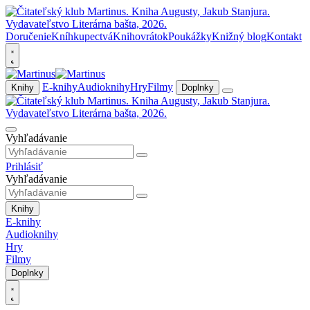
Doručenie
Kníhkupectvá
Knihovrátok
Poukážky
Knižný blog
Kontakt
E-knihy
Audioknihy
Hry
Filmy
Knihy
Doplnky
Vyhľadávanie
Prihlásiť
Vyhľadávanie
Knihy
E-knihy
Audioknihy
Hry
Filmy
Doplnky