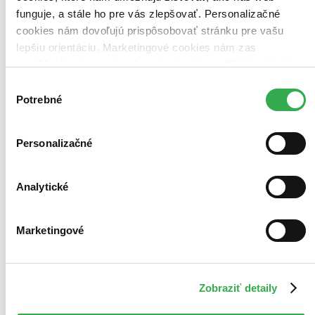
dostupné
funguje, a stále ho pre vás zlepšovať. Personalizačné
cookies nám dovoľujú prispôsobovať stránku pre vašu
lepšiu orientáciu. Marketingové cookies nám zas
umožňujú zobrazenie relevantnej reklamy. Niektoré údaje
zdieľame aj s tretími stranami. Veľmi by nám pomohlo,
Výber
keby sme mohli používať všetky tieto cookies. Ďakujeme!
Potrebné
súhlasu
Personalizačné
Analytické
Marketingové
Zobraziť detaily