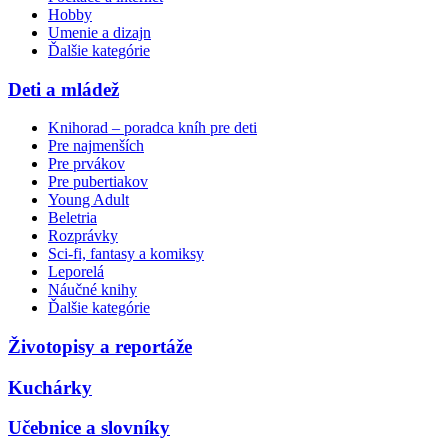
Hobby
Umenie a dizajn
Ďalšie kategórie
Deti a mládež
Knihorad – poradca kníh pre deti
Pre najmenších
Pre prvákov
Pre pubertiakov
Young Adult
Beletria
Rozprávky
Sci-fi, fantasy a komiksy
Leporelá
Náučné knihy
Ďalšie kategórie
Životopisy a reportáže
Kuchárky
Učebnice a slovníky