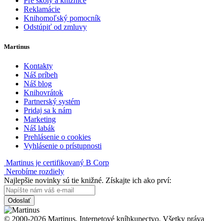
Pre školy a knižnice
Reklamácie
Knihomoľský pomocník
Odstúpiť od zmluvy
Martinus
Kontakty
Náš príbeh
Náš blog
Knihovrátok
Partnerský systém
Pridaj sa k nám
Marketing
Náš labák
Prehlásenie o cookies
Vyhlásenie o prístupnosti
Martinus je certifikovaný B Corp
Nerobíme rozdiely
Najlepšie novinky sú tie knižné. Získajte ich ako prví:
Odoslať
© 2000-2026 Martinus. Internetové kníhkupectvo. Všetky práva