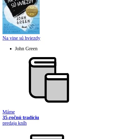
Na vine sú hviezdy
John Green
Máme
35-ročnú tradíciu
predaja kníh