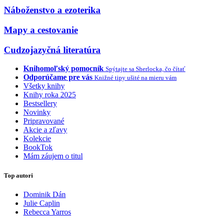
Náboženstvo a ezoterika
Mapy a cestovanie
Cudzojazyčná literatúra
Knihomoľský pomocník
Spýtajte sa Sherlocka, čo čítať
Odporúčame pre vás
Knižné tipy ušité na mieru vám
Všetky knihy
Knihy roka 2025
Bestsellery
Novinky
Pripravované
Akcie a zľavy
Kolekcie
BookTok
Mám záujem o titul
Top autori
Dominik Dán
Julie Caplin
Rebecca Yarros