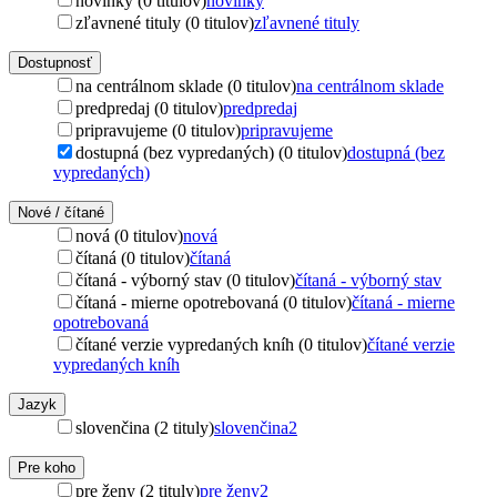
novinky (0 titulov)
novinky
zľavnené tituly (0 titulov)
zľavnené tituly
Dostupnosť
na centrálnom sklade (0 titulov)
na centrálnom sklade
predpredaj (0 titulov)
predpredaj
pripravujeme (0 titulov)
pripravujeme
dostupná (bez vypredaných) (0 titulov)
dostupná (bez
vypredaných)
Nové / čítané
nová (0 titulov)
nová
čítaná (0 titulov)
čítaná
čítaná - výborný stav (0 titulov)
čítaná - výborný stav
čítaná - mierne opotrebovaná (0 titulov)
čítaná - mierne
opotrebovaná
čítané verzie vypredaných kníh (0 titulov)
čítané verzie
vypredaných kníh
Jazyk
slovenčina (2 tituly)
slovenčina
2
Pre koho
pre ženy (2 tituly)
pre ženy
2