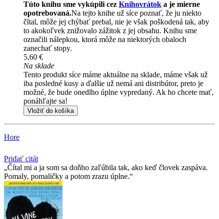
Túto knihu sme vykúpili cez
Knihovrátok
a je mierne
opotrebovaná.
Na tejto knihe už síce poznať, že ju niekto
čítal, môže jej chýbať prebal, nie je však poškodená tak, aby
to akokoľvek znižovalo zážitok z jej obsahu. Knihu sme
označili nálepkou, ktorá môže na niektorých obaloch
zanechať stopy.
5,60 €
Na sklade
Tento produkt síce máme aktuálne na sklade, máme však už
iba posledné kusy a ďalšie už nemá ani distribútor, preto je
možné, že bude onedlho úplne vypredaný. Ak ho chcete mať,
ponáhľajte sa!
Vložiť do košíka
Hore
Pridať citát
Čítal mi a ja som sa doňho zaľúbila tak, ako keď človek zaspáva.
Pomaly, pomaličky a potom zrazu úplne.