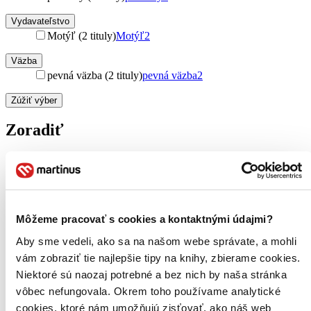
Vydavateľstvo
Motýľ (2 tituly)
Motýľ
2
Väzba
pevná väzba (2 tituly)
pevná väzba
2
Zúžiť výber
Zoradiť
Bestsellery
Top hodnotené
Môžeme pracovať s cookies a kontaktnými údajmi?
Novinky
Najdrahšie
Aby sme vedeli, ako sa na našom webe správate, a mohli
Najlacnejšie
vám zobraziť tie najlepšie tipy na knihy, zbierame cookies.
Najvyššia zľava
Niektoré sú naozaj potrebné a bez nich by naša stránka
vôbec nefungovala. Okrem toho používame analytické
Použité filtre
Zrušiť filtre
cookies, ktoré nám umožňujú zisťovať, ako náš web