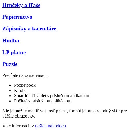
Hrnčeky a fľaše
Papiernictvo
Zápisníky a kalendáre
Hudba
LP platne
Puzzle
Prečítate na zariadeniach:
Pocketbook
Kindle
Smartfón či tablet s príslušnou aplikáciou
Počítač s príslušnou aplikáciou
Nie je možné meniť veľkosť písma, formát je preto vhodný skôr pre
väčšie obrazovky.
Viac informácií v
našich návodoch