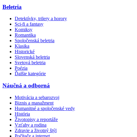
Beletria
Detektívky, trilery a horory
Sci-fi a fantasy
Komiksy
Romantika
Spoločenská beletria
Klasika
Historické
Slovenská beletria
Svetová beletria
Poézia
Ďalšie kategórie
Náučná a odborná
Motivácia a sebarozvoj
Biznis a manažment
Humanitné a spoločenské vedy
História
Životopisy a reportáže
Vzťahy a rodina
Zdravie a životný štýl
Počítače a internet