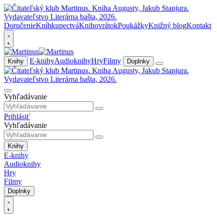
Doručenie
Kníhkupectvá
Knihovrátok
Poukážky
Knižný blog
Kontakt
E-knihy
Audioknihy
Hry
Filmy
Knihy
Doplnky
Vyhľadávanie
Prihlásiť
Vyhľadávanie
Knihy
E-knihy
Audioknihy
Hry
Filmy
Doplnky