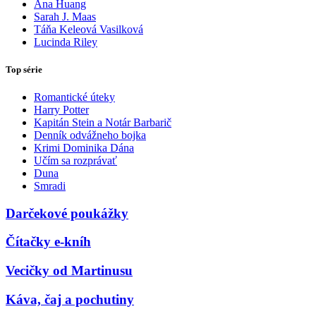
Ana Huang
Sarah J. Maas
Táňa Keleová Vasilková
Lucinda Riley
Top série
Romantické úteky
Harry Potter
Kapitán Stein a Notár Barbarič
Denník odvážneho bojka
Krimi Dominika Dána
Učím sa rozprávať
Duna
Smradi
Darčekové poukážky
Čítačky e-kníh
Vecičky od Martinusu
Káva, čaj a pochutiny