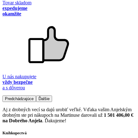
Tovar skladom
expedujeme
okamžite
U nás nakupujete
vždy bezpečne
a s dôverou
Predchádzajúce
Ďalšie
Aj z drobných vecí sa dajú urobiť veľké. Vďaka vašim Anjelským
drobným ste pri nákupoch na Martinuse darovali už
1 501 406,00 €
na Dobrého Anjela
. Ďakujeme!
Kníhkupectvá