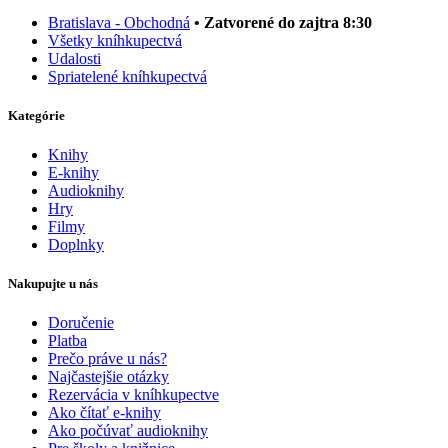
Bratislava - Obchodná
• Zatvorené do zajtra 8:30
Všetky kníhkupectvá
Udalosti
Spriatelené kníhkupectvá
Kategórie
Knihy
E-knihy
Audioknihy
Hry
Filmy
Doplnky
Nakupujte u nás
Doručenie
Platba
Prečo práve u nás?
Najčastejšie otázky
Rezervácia v kníhkupectve
Ako čítať e-knihy
Ako počúvať audioknihy