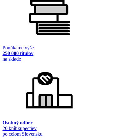
Ponúkame vyše
250 000 titulov
na sklade
Osobný odber
20 kníhkupectiev
po celom Slovensku