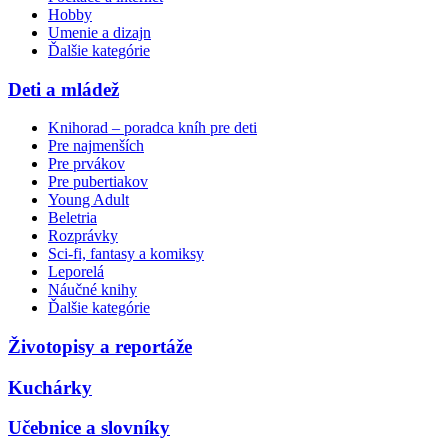
Hobby
Umenie a dizajn
Ďalšie kategórie
Deti a mládež
Knihorad – poradca kníh pre deti
Pre najmenších
Pre prvákov
Pre pubertiakov
Young Adult
Beletria
Rozprávky
Sci-fi, fantasy a komiksy
Leporelá
Náučné knihy
Ďalšie kategórie
Životopisy a reportáže
Kuchárky
Učebnice a slovníky