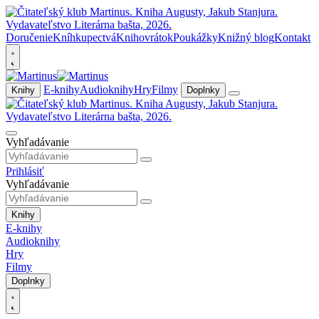
Doručenie
Kníhkupectvá
Knihovrátok
Poukážky
Knižný blog
Kontakt
E-knihy
Audioknihy
Hry
Filmy
Knihy
Doplnky
Vyhľadávanie
Prihlásiť
Vyhľadávanie
Knihy
E-knihy
Audioknihy
Hry
Filmy
Doplnky