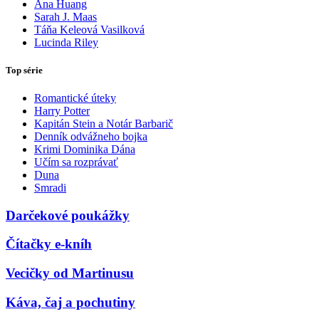
Ana Huang
Sarah J. Maas
Táňa Keleová Vasilková
Lucinda Riley
Top série
Romantické úteky
Harry Potter
Kapitán Stein a Notár Barbarič
Denník odvážneho bojka
Krimi Dominika Dána
Učím sa rozprávať
Duna
Smradi
Darčekové poukážky
Čítačky e-kníh
Vecičky od Martinusu
Káva, čaj a pochutiny