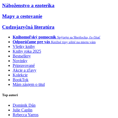
Náboženstvo a ezoterika
Mapy a cestovanie
Cudzojazyčná literatúra
Knihomoľský pomocník
Spýtajte sa Sherlocka, čo čítať
Odporúčame pre vás
Knižné tipy ušité na mieru vám
Všetky knihy
Knihy roka 2025
Bestsellery
Novinky
Pripravované
Akcie a zľavy
Kolekcie
BookTok
Mám záujem o titul
Top autori
Dominik Dán
Julie Caplin
Rebecca Yarros