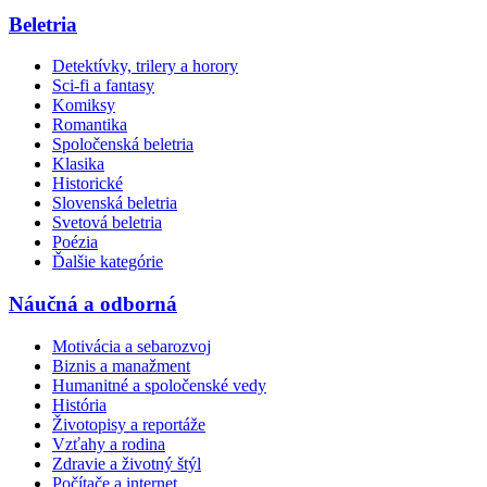
Beletria
Detektívky, trilery a horory
Sci-fi a fantasy
Komiksy
Romantika
Spoločenská beletria
Klasika
Historické
Slovenská beletria
Svetová beletria
Poézia
Ďalšie kategórie
Náučná a odborná
Motivácia a sebarozvoj
Biznis a manažment
Humanitné a spoločenské vedy
História
Životopisy a reportáže
Vzťahy a rodina
Zdravie a životný štýl
Počítače a internet