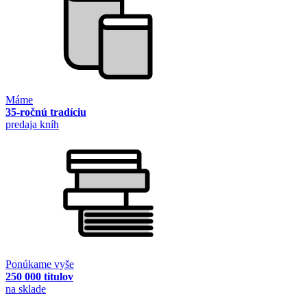
Máme
35-ročnú tradíciu
predaja kníh
Ponúkame vyše
250 000 titulov
na sklade