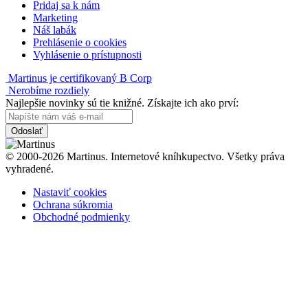
Pridaj sa k nám
Marketing
Náš labák
Prehlásenie o cookies
Vyhlásenie o prístupnosti
Martinus je certifikovaný B Corp
Nerobíme rozdiely
Najlepšie novinky sú tie knižné. Získajte ich ako prví:
Odoslať
© 2000-2026 Martinus. Internetové kníhkupectvo. Všetky práva
vyhradené.
Nastaviť cookies
Ochrana súkromia
Obchodné podmienky