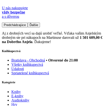
U nás nakupujete
vždy bezpečne
a s dôverou
Predchádzajúce
Ďalšie
Aj z drobných vecí sa dajú urobiť veľké. Vďaka vašim Anjelským
drobným ste pri nákupoch na Martinuse darovali už
1 501 609,00 €
na Dobrého Anjela
. Ďakujeme!
Kníhkupectvá
Bratislava - Obchodná
• Otvorené do 21:00
Všetky kníhkupectvá
Udalosti
Spriatelené kníhkupectvá
Kategórie
Knihy
E-knihy
Audioknihy
Hry