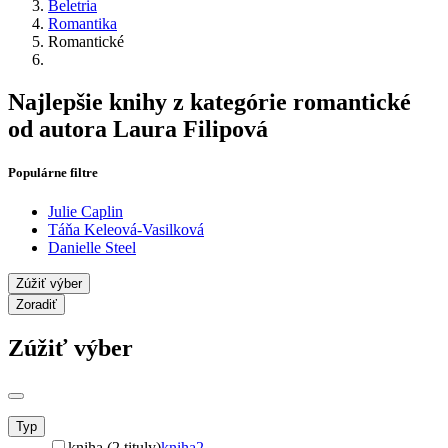
Beletria
Romantika
Romantické
Najlepšie knihy z kategórie romantické
od autora Laura Filipová
Populárne filtre
Julie Caplin
Táňa Keleová-Vasilková
Danielle Steel
Zúžiť výber
Zoradiť
Zúžiť výber
Typ
kniha (2 tituly)
kniha
2