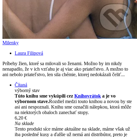
Milenky
Laura Filipová
Príbehy žien, ktoré sa milovali so ženami. Možno by im nikdy
nenapadlo, že v ich vzťahu je aj viac ako priateľstvo. A možno to
ani nebolo priateľstvo, len sila chémie, ktorej nedokázali čeliť...
Čítaná
výborný stav
Túto knihu sme vykúpili cez
Knihovrátok
a je vo
výbornom stave.
Rozdiel medzi touto knihou a novou by ste
asi ani nespoznali. Knihu sme označili nálepkou, ktorá môže
na niektorých obaloch zanechať stopy.
6,20 €
Na sklade
Tento produkt síce máme aktuálne na sklade, máme však už
iba posledné kusy a ďalšie už nemá ani distribútor, preto je