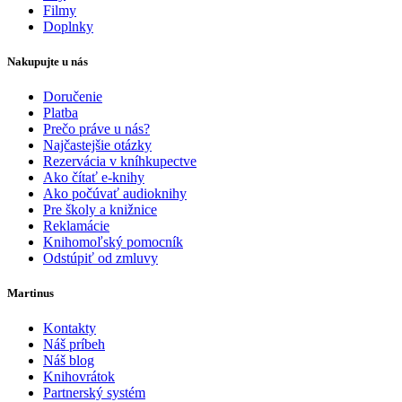
Filmy
Doplnky
Nakupujte u nás
Doručenie
Platba
Prečo práve u nás?
Najčastejšie otázky
Rezervácia v kníhkupectve
Ako čítať e-knihy
Ako počúvať audioknihy
Pre školy a knižnice
Reklamácie
Knihomoľský pomocník
Odstúpiť od zmluvy
Martinus
Kontakty
Náš príbeh
Náš blog
Knihovrátok
Partnerský systém