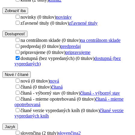
Zobraziť iba
novinky (0 titulov)
novinky
zľavnené tituly (0 titulov)
zľavnené tituly
Dostupnosť
na centrálnom sklade (0 titulov)
na centrálnom sklade
predpredaj (0 titulov)
predpredaj
pripravujeme (0 titulov)
pripravujeme
dostupná (bez vypredaných) (0 titulov)
dostupná (bez
vypredaných)
Nové / čítané
nová (0 titulov)
nová
čítaná (0 titulov)
čítaná
čítaná - výborný stav (0 titulov)
čítaná - výborný stav
čítaná - mierne opotrebovaná (0 titulov)
čítaná - mierne
opotrebovaná
čítané verzie vypredaných kníh (0 titulov)
čítané verzie
vypredaných kníh
Jazyk
slovenčina (2 tituly)
slovenčina
2