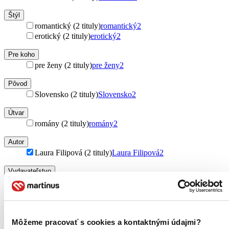
Štýl
romantický (2 tituly)
romantický
2
erotický (2 tituly)
erotický
2
Pre koho
pre ženy (2 tituly)
pre ženy
2
Pôvod
Slovensko (2 tituly)
Slovensko
2
Útvar
romány (2 tituly)
romány
2
Autor
Laura Filipová (2 tituly)
Laura Filipová
2
Vydavateľstvo
Motýľ (2 tituly)
Motýľ
2
Väzba
pevná väzba (2 tituly)
pevná väzba
2
Môžeme pracovať s cookies a kontaktnými údajmi?