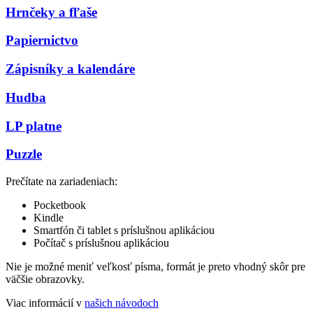
Hrnčeky a fľaše
Papiernictvo
Zápisníky a kalendáre
Hudba
LP platne
Puzzle
Prečítate na zariadeniach:
Pocketbook
Kindle
Smartfón či tablet s príslušnou aplikáciou
Počítač s príslušnou aplikáciou
Nie je možné meniť veľkosť písma, formát je preto vhodný skôr pre
väčšie obrazovky.
Viac informácií v
našich návodoch