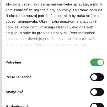
Zúžiť výber
Aby sme vedeli, ako sa na našom webe správate, a mohli
Zoradiť
vám zobraziť tie najlepšie tipy na knihy, zbierame cookies.
Niektoré sú naozaj potrebné a bez nich by naša stránka
vôbec nefungovala. Okrem toho používame analytické
cookies, ktoré nám umožňujú zisťovať, ako náš web
funguje, a stále ho pre vás zlepšovať. Personalizačné
Bestsellery
Top hodnotené
cookies nám dovoľujú prispôsobovať stránku pre vašu
Novinky
lepšiu orientáciu. Marketingové cookies nám zas
Najdrahšie
umožňujú zobrazenie relevantnej reklamy. Niektoré údaje
Najlacnejšie
Najvyššia zľava
zdieľame aj s tretími stranami. Veľmi by nám pomohlo,
Výber
keby sme mohli používať všetky tieto cookies. Ďakujeme!
Potrebné
súhlasu
Použité filtre
Zrušiť filtre
Autor Laura Filipová
dostupné
Personalizačné
Analytické
Marketingové