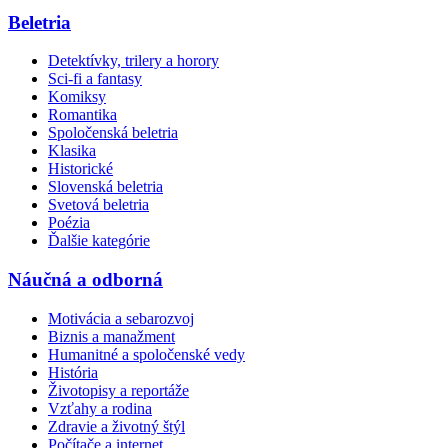
Beletria
Detektívky, trilery a horory
Sci-fi a fantasy
Komiksy
Romantika
Spoločenská beletria
Klasika
Historické
Slovenská beletria
Svetová beletria
Poézia
Ďalšie kategórie
Náučná a odborná
Motivácia a sebarozvoj
Biznis a manažment
Humanitné a spoločenské vedy
História
Životopisy a reportáže
Vzťahy a rodina
Zdravie a životný štýl
Počítače a internet