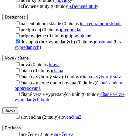
novinky (0 titulov)
novinky
zľavnené tituly (0 titulov)
zľavnené tituly
Dostupnosť
na centrálnom sklade (0 titulov)
na centrálnom sklade
predpredaj (0 titulov)
predpredaj
pripravujeme (0 titulov)
pripravujeme
dostupná (bez vypredaných) (0 titulov)
dostupná (bez
vypredaných)
Nové / čítané
nová (0 titulov)
nová
čítaná (0 titulov)
čítaná
čítaná - výborný stav (0 titulov)
čítaná - výborný stav
čítaná - mierne opotrebovaná (0 titulov)
čítaná - mierne
opotrebovaná
čítané verzie vypredaných kníh (0 titulov)
čítané verzie
vypredaných kníh
Jazyk
slovenčina (2 tituly)
slovenčina
2
Pre koho
pre ženy (2 tituly)
pre ženy
2