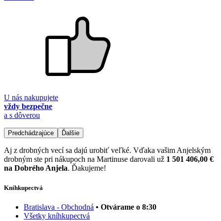
U nás nakupujete
vždy bezpečne
a s dôverou
Predchádzajúce
Ďalšie
Aj z drobných vecí sa dajú urobiť veľké. Vďaka vašim Anjelským
drobným ste pri nákupoch na Martinuse darovali už
1 501 406,00 €
na Dobrého Anjela
. Ďakujeme!
Kníhkupectvá
Bratislava - Obchodná
• Otvárame o 8:30
Všetky kníhkupectvá