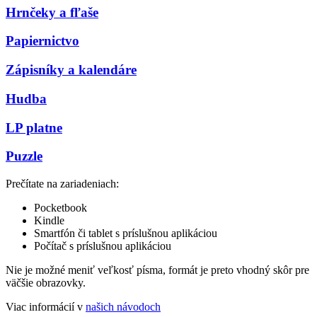
Hrnčeky a fľaše
Papiernictvo
Zápisníky a kalendáre
Hudba
LP platne
Puzzle
Prečítate na zariadeniach:
Pocketbook
Kindle
Smartfón či tablet s príslušnou aplikáciou
Počítač s príslušnou aplikáciou
Nie je možné meniť veľkosť písma, formát je preto vhodný skôr pre
väčšie obrazovky.
Viac informácií v
našich návodoch