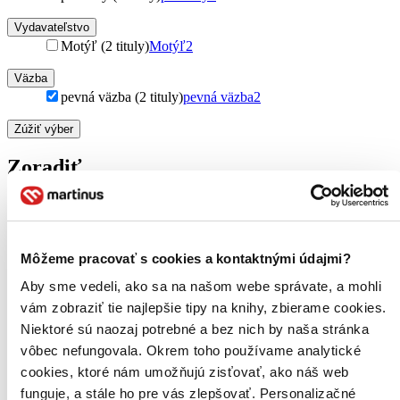
Vydavateľstvo
Motýľ (2 tituly)
Motýľ
2
Väzba
pevná väzba (2 tituly)
pevná väzba
2
Zúžiť výber
Zoradiť
Bestsellery
Môžeme pracovať s cookies a kontaktnými údajmi?
Top hodnotené
Novinky
Aby sme vedeli, ako sa na našom webe správate, a mohli
Najdrahšie
vám zobraziť tie najlepšie tipy na knihy, zbierame cookies.
Najlacnejšie
Niektoré sú naozaj potrebné a bez nich by naša stránka
Najvyššia zľava
vôbec nefungovala. Okrem toho používame analytické
cookies, ktoré nám umožňujú zisťovať, ako náš web
Použité filtre
funguje, a stále ho pre vás zlepšovať. Personalizačné
Zrušiť filtre