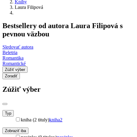
Knihy
Laura Filipová
Bestsellery od autora Laura Filipová s
pevnou väzbou
Sledovať autora
Beletria
Romantika
Romantické
Zúžiť výber
Zoradiť
Zúžiť výber
Typ
kniha (2 tituly)
kniha
2
Zobraziť iba