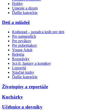
Hobby
Umenie a dizajn
Ďalšie kategórie
Deti a mládež
Knihorad – poradca kníh pre deti
Pre najmenších
Pre prvákov
Pre pubertiakov
Young Adult
Beletria
Rozprávky
Sci-fi, fantasy a komiksy
Leporelá
Náučné knihy
Ďalšie kategórie
Životopisy a reportáže
Kuchárky
Učebnice a slovníky