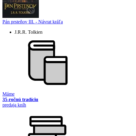
Pán prsteňov III. - Návrat kráľa
J.R.R. Tolkien
Máme
35-ročnú tradíciu
predaja kníh