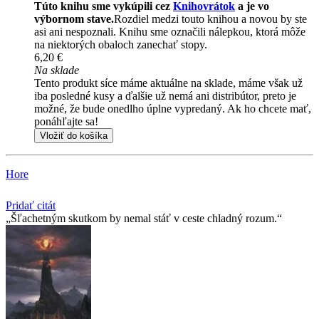
Túto knihu sme vykúpili cez
Knihovrátok
a je vo
výbornom stave.
Rozdiel medzi touto knihou a novou by ste
asi ani nespoznali. Knihu sme označili nálepkou, ktorá môže
na niektorých obaloch zanechať stopy.
6,20 €
Na sklade
Tento produkt síce máme aktuálne na sklade, máme však už
iba posledné kusy a ďalšie už nemá ani distribútor, preto je
možné, že bude onedlho úplne vypredaný. Ak ho chcete mať,
ponáhľajte sa!
Vložiť do košíka
Hore
Pridať citát
Šľachetným skutkom by nemal stáť v ceste chladný rozum.