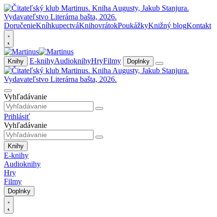
Doručenie
Kníhkupectvá
Knihovrátok
Poukážky
Knižný blog
Kontakt
E-knihy
Audioknihy
Hry
Filmy
Knihy
Doplnky
Vyhľadávanie
Prihlásiť
Vyhľadávanie
Knihy
E-knihy
Audioknihy
Hry
Filmy
Doplnky