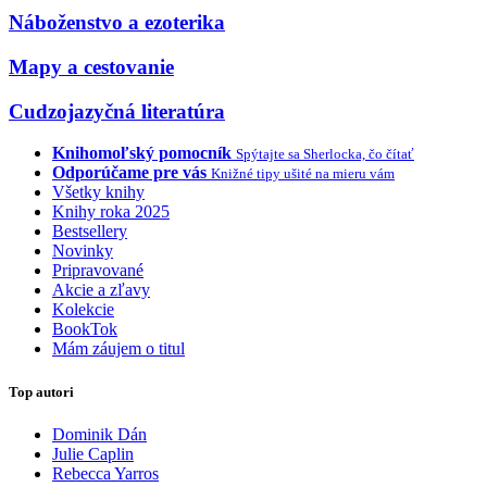
Náboženstvo a ezoterika
Mapy a cestovanie
Cudzojazyčná literatúra
Knihomoľský pomocník
Spýtajte sa Sherlocka, čo čítať
Odporúčame pre vás
Knižné tipy ušité na mieru vám
Všetky knihy
Knihy roka 2025
Bestsellery
Novinky
Pripravované
Akcie a zľavy
Kolekcie
BookTok
Mám záujem o titul
Top autori
Dominik Dán
Julie Caplin
Rebecca Yarros