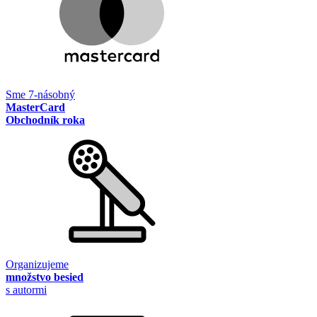
Sme 7-násobný
MasterCard
Obchodník roka
Organizujeme
množstvo besied
s autormi