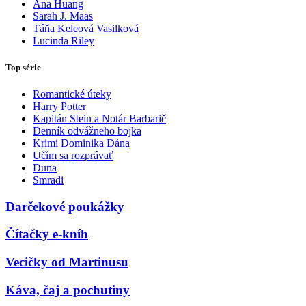
Ana Huang
Sarah J. Maas
Táňa Keleová Vasilková
Lucinda Riley
Top série
Romantické úteky
Harry Potter
Kapitán Stein a Notár Barbarič
Denník odvážneho bojka
Krimi Dominika Dána
Učím sa rozprávať
Duna
Smradi
Darčekové poukážky
Čítačky e-kníh
Vecičky od Martinusu
Káva, čaj a pochutiny