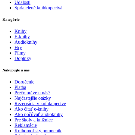
Udalosti
Spriatelené kníhkupectvá
Kategórie
Knihy
E-knihy
Audioknihy
Hry
Filmy
Doplnky
Nakupujte u nás
Doručenie
Platba
Prečo práve u nás?
Najčastejšie otázky
Rezervácia v kníhkupectve
Ako čítať e-knihy
Ako počúvať audioknihy
Pre školy a knižnice
Reklamácie
Knihomoľský pomocník