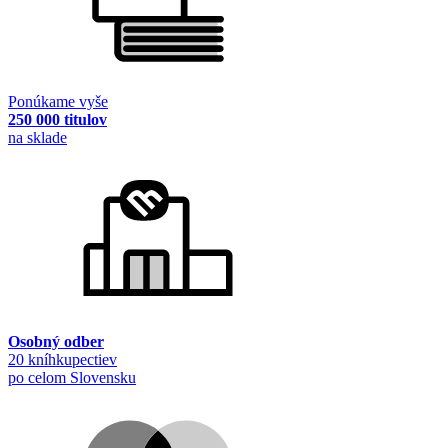
Ponúkame vyše
250 000 titulov
na sklade
Osobný odber
20 kníhkupectiev
po celom Slovensku