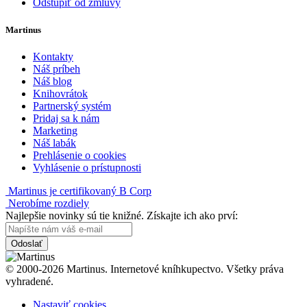
Odstúpiť od zmluvy
Martinus
Kontakty
Náš príbeh
Náš blog
Knihovrátok
Partnerský systém
Pridaj sa k nám
Marketing
Náš labák
Prehlásenie o cookies
Vyhlásenie o prístupnosti
Martinus je certifikovaný B Corp
Nerobíme rozdiely
Najlepšie novinky sú tie knižné. Získajte ich ako prví:
Odoslať
© 2000-2026 Martinus. Internetové kníhkupectvo. Všetky práva
vyhradené.
Nastaviť cookies