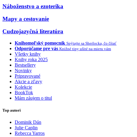
Náboženstvo a ezoterika
Mapy a cestovanie
Cudzojazyčná literatúra
Knihomoľský pomocník
Spýtajte sa Sherlocka, čo čítať
Odporúčame pre vás
Knižné tipy ušité na mieru vám
Všetky knihy
Knihy roka 2025
Bestsellery
Novinky
Pripravované
Akcie a zľavy
Kolekcie
BookTok
Mám záujem o titul
Top autori
Dominik Dán
Julie Caplin
Rebecca Yarros