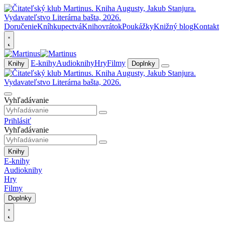
Doručenie
Kníhkupectvá
Knihovrátok
Poukážky
Knižný blog
Kontakt
E-knihy
Audioknihy
Hry
Filmy
Knihy
Doplnky
Vyhľadávanie
Prihlásiť
Vyhľadávanie
Knihy
E-knihy
Audioknihy
Hry
Filmy
Doplnky