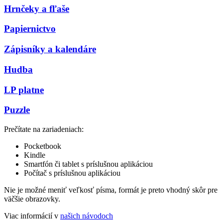
Hrnčeky a fľaše
Papiernictvo
Zápisníky a kalendáre
Hudba
LP platne
Puzzle
Prečítate na zariadeniach:
Pocketbook
Kindle
Smartfón či tablet s príslušnou aplikáciou
Počítač s príslušnou aplikáciou
Nie je možné meniť veľkosť písma, formát je preto vhodný skôr pre
väčšie obrazovky.
Viac informácií v
našich návodoch