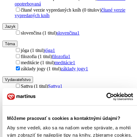
opotrebovaná
čítané verzie vypredaných kníh (0 titulov)
čítané verzie
vypredaných kníh
Jazyk
slovenčina (1 titul)
slovenčina
1
Téma
jóga (1 titul)
jóga
1
filozofia (1 titul)
filozofia
1
meditácie (1 titul)
meditácie
1
základy jogy (1 titul)
základy jogy
1
Vydavateľstvo
Sattva (1 titul)
Sattva
1
Väzba
brožovaná väzba (1 titul)
brožovaná väzba
1
Zúžiť výber
Môžeme pracovať s cookies a kontaktnými údajmi?
Zoradiť
Aby sme vedeli, ako sa na našom webe správate, a mohli
vám zobraziť tie najlepšie tipy na knihy, zbierame cookies.