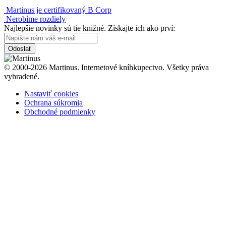
Martinus je certifikovaný B Corp
Nerobíme rozdiely
Najlepšie novinky sú tie knižné. Získajte ich ako prví:
Odoslať
© 2000-2026 Martinus. Internetové kníhkupectvo. Všetky práva
vyhradené.
Nastaviť cookies
Ochrana súkromia
Obchodné podmienky