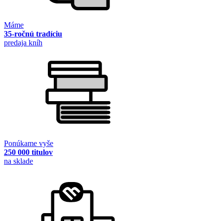
Máme
35-ročnú tradíciu
predaja kníh
Ponúkame vyše
250 000 titulov
na sklade