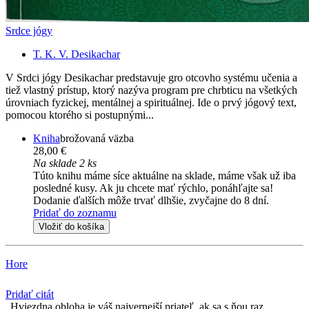
Srdce jógy
T. K. V. Desikachar
V Srdci jógy Desikachar predstavuje gro otcovho systému učenia a
tiež vlastný prístup, ktorý nazýva program pre chrbticu na všetkých
úrovniach fyzickej, mentálnej a spirituálnej. Ide o prvý jógový text,
pomocou ktorého si postupnými...
Kniha
brožovaná väzba
28,00 €
Na sklade 2 ks
Túto knihu máme síce aktuálne na sklade, máme však už iba
posledné kusy. Ak ju chcete mať rýchlo, ponáhľajte sa!
Dodanie ďalších môže trvať dlhšie, zvyčajne do 8 dní.
Pridať do zoznamu
Vložiť do košíka
Hore
Pridať citát
Hviezdna obloha je váš najvernejší priateľ, ak sa s ňou raz