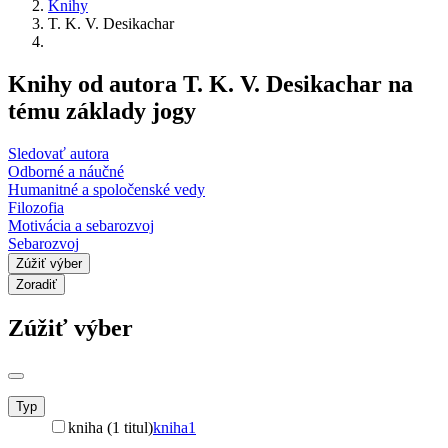
Knihy
T. K. V. Desikachar
Knihy od autora T. K. V. Desikachar na
tému základy jogy
Sledovať autora
Odborné a náučné
Humanitné a spoločenské vedy
Filozofia
Motivácia a sebarozvoj
Sebarozvoj
Zúžiť výber
Zoradiť
Zúžiť výber
Typ
kniha (1 titul)
kniha
1