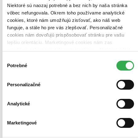
Niektoré sú naozaj potrebné a bez nich by naša stránka
vôbec nefungovala. Okrem toho používame analytické
Bestsellery
cookies, ktoré nám umožňujú zisťovať, ako náš web
Top hodnotené
funguje, a stále ho pre vás zlepšovať. Personalizačné
Novinky
cookies nám dovoľujú prispôsobovať stránku pre vašu
Najdrahšie
Najlacnejšie
lepšiu orientáciu. Marketingové cookies nám zas
Najvyššia zľava
umožňujú zobrazenie relevantnej reklamy. Niektoré údaje
zdieľame aj s tretími stranami. Veľmi by nám pomohlo,
Výber
Použité filtre
keby sme mohli používať všetky tieto cookies. Ďakujeme!
Potrebné
súhlasu
Zrušiť filtre
dostupné
Na tému základy jogy
Personalizačné
Analytické
Marketingové