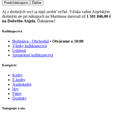
Predchádzajúce
Ďalšie
Aj z drobných vecí sa dajú urobiť veľké. Vďaka vašim Anjelským
drobným ste pri nákupoch na Martinuse darovali už
1 501 846,00 €
na Dobrého Anjela
. Ďakujeme!
Kníhkupectvá
Bratislava - Obchodná
• Otvárame o 10:00
Všetky kníhkupectvá
Udalosti
Spriatelené kníhkupectvá
Kategórie
Knihy
E-knihy
Audioknihy
Hry
Filmy
Doplnky
Nakupujte u nás