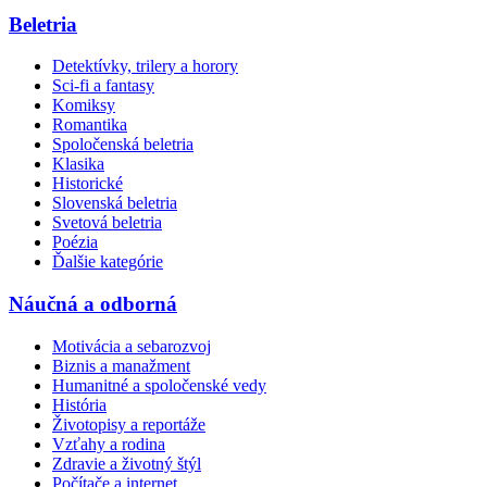
Beletria
Detektívky, trilery a horory
Sci-fi a fantasy
Komiksy
Romantika
Spoločenská beletria
Klasika
Historické
Slovenská beletria
Svetová beletria
Poézia
Ďalšie kategórie
Náučná a odborná
Motivácia a sebarozvoj
Biznis a manažment
Humanitné a spoločenské vedy
História
Životopisy a reportáže
Vzťahy a rodina
Zdravie a životný štýl
Počítače a internet