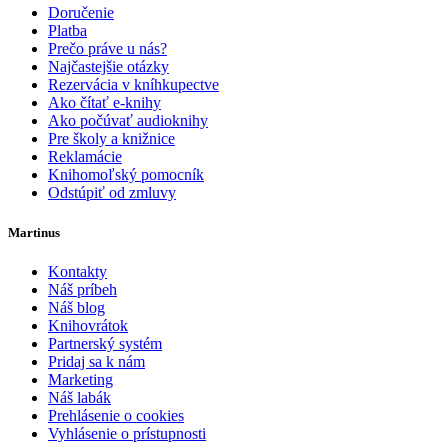
Doručenie
Platba
Prečo práve u nás?
Najčastejšie otázky
Rezervácia v kníhkupectve
Ako čítať e-knihy
Ako počúvať audioknihy
Pre školy a knižnice
Reklamácie
Knihomoľský pomocník
Odstúpiť od zmluvy
Martinus
Kontakty
Náš príbeh
Náš blog
Knihovrátok
Partnerský systém
Pridaj sa k nám
Marketing
Náš labák
Prehlásenie o cookies
Vyhlásenie o prístupnosti