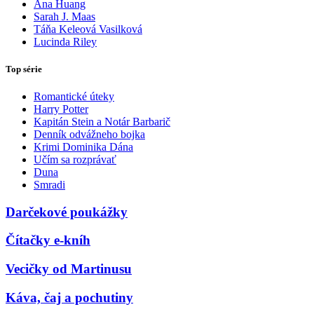
Ana Huang
Sarah J. Maas
Táňa Keleová Vasilková
Lucinda Riley
Top série
Romantické úteky
Harry Potter
Kapitán Stein a Notár Barbarič
Denník odvážneho bojka
Krimi Dominika Dána
Učím sa rozprávať
Duna
Smradi
Darčekové poukážky
Čítačky e-kníh
Vecičky od Martinusu
Káva, čaj a pochutiny