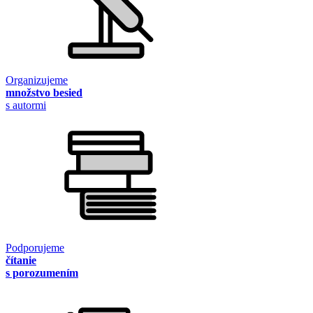
Organizujeme
množstvo besied
s autormi
Podporujeme
čítanie
s porozumením