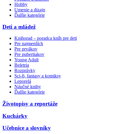
Hobby
Umenie a dizajn
Ďalšie kategórie
Deti a mládež
Knihorad – poradca kníh pre deti
Pre najmenších
Pre prvákov
Pre pubertiakov
Young Adult
Beletria
Rozprávky
Sci-fi, fantasy a komiksy
Leporelá
Náučné knihy
Ďalšie kategórie
Životopisy a reportáže
Kuchárky
Učebnice a slovníky