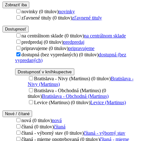
Zobraziť iba
novinky (0 titulov)
novinky
zľavnené tituly (0 titulov)
zľavnené tituly
Dostupnosť
na centrálnom sklade (0 titulov)
na centrálnom sklade
predpredaj (0 titulov)
predpredaj
pripravujeme (0 titulov)
pripravujeme
dostupná (bez vypredaných) (0 titulov)
dostupná (bez
vypredaných)
Dostupnosť v kníhkupectve
Bratislava - Nivy (Martinus) (0 titulov)
Bratislava -
Nivy (Martinus)
Bratislava - Obchodná (Martinus) (0
titulov)
Bratislava - Obchodná (Martinus)
Levice (Martinus) (0 titulov)
Levice (Martinus)
Nové / čítané
nová (0 titulov)
nová
čítaná (0 titulov)
čítaná
čítaná - výborný stav (0 titulov)
čítaná - výborný stav
čítaná - mierne opotrebovaná (0 titulov)
čítaná - mierne