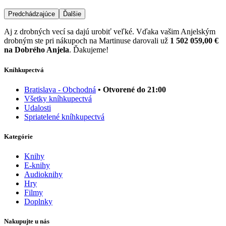
Predchádzajúce
Ďalšie
Aj z drobných vecí sa dajú urobiť veľké. Vďaka vašim Anjelským
drobným ste pri nákupoch na Martinuse darovali už
1 502 059,00 €
na Dobrého Anjela
. Ďakujeme!
Kníhkupectvá
Bratislava - Obchodná
• Otvorené do 21:00
Všetky kníhkupectvá
Udalosti
Spriatelené kníhkupectvá
Kategórie
Knihy
E-knihy
Audioknihy
Hry
Filmy
Doplnky
Nakupujte u nás