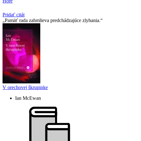
Hore
Pridať citát
Pamäť rada zahmlieva predchádzajúce zlyhania.
V orechovej škrupinke
Ian McEwan