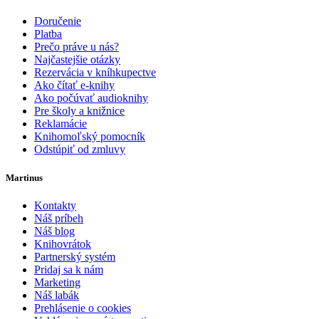
Doručenie
Platba
Prečo práve u nás?
Najčastejšie otázky
Rezervácia v kníhkupectve
Ako čítať e-knihy
Ako počúvať audioknihy
Pre školy a knižnice
Reklamácie
Knihomoľský pomocník
Odstúpiť od zmluvy
Martinus
Kontakty
Náš príbeh
Náš blog
Knihovrátok
Partnerský systém
Pridaj sa k nám
Marketing
Náš labák
Prehlásenie o cookies