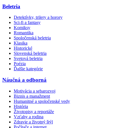
Beletria
Detektívky, trilery a horory
Sci-fi a fantasy
Komiksy
Romantika
Spoločenská beletria
Klasika
Historické
Slovenská beletria
Svetová beletria
Poézia
Ďalšie kategórie
Náučná a odborná
Motivácia a sebarozvoj
Biznis a manažment
Humanitné a spoločenské vedy
História
Životopisy a reportáže
Vzťahy a rodina
Zdravie a životný štýl
Počítače a internet