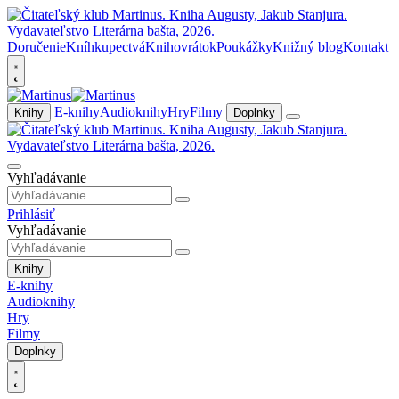
Doručenie
Kníhkupectvá
Knihovrátok
Poukážky
Knižný blog
Kontakt
E-knihy
Audioknihy
Hry
Filmy
Knihy
Doplnky
Vyhľadávanie
Prihlásiť
Vyhľadávanie
Knihy
E-knihy
Audioknihy
Hry
Filmy
Doplnky