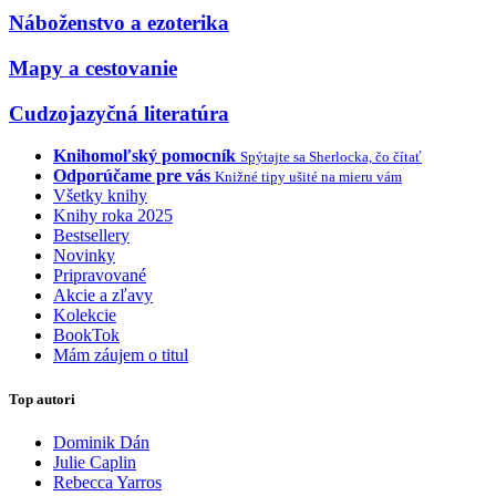
Náboženstvo a ezoterika
Mapy a cestovanie
Cudzojazyčná literatúra
Knihomoľský pomocník
Spýtajte sa Sherlocka, čo čítať
Odporúčame pre vás
Knižné tipy ušité na mieru vám
Všetky knihy
Knihy roka 2025
Bestsellery
Novinky
Pripravované
Akcie a zľavy
Kolekcie
BookTok
Mám záujem o titul
Top autori
Dominik Dán
Julie Caplin
Rebecca Yarros