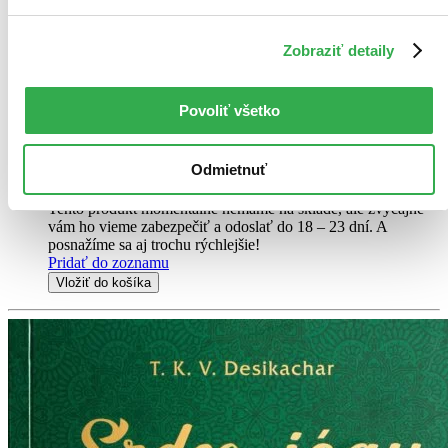
EN
Zobraziť detaily
T. K. V. Desikachar
A world-renowned teacher outlines a step-by-step sequence for
developing a complete practice according to viniyoga--yoga adapted
Povoliť všetko
to the needs of the individual. 300 photos/illustrations.
Kniha
brožovaná väzba
Odmietnuť
20,00 €
Do 18 – 23 dní
Tento produkt momentálne nemáme na sklade, ale zvyčajne
vám ho vieme zabezpečiť a odoslať do 18 – 23 dní. A
posnažíme sa aj trochu rýchlejšie!
Pridať do zoznamu
Vložiť do košíka