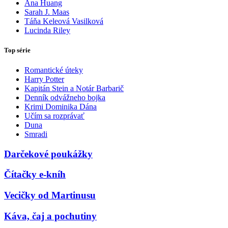
Ana Huang
Sarah J. Maas
Táňa Keleová Vasilková
Lucinda Riley
Top série
Romantické úteky
Harry Potter
Kapitán Stein a Notár Barbarič
Denník odvážneho bojka
Krimi Dominika Dána
Učím sa rozprávať
Duna
Smradi
Darčekové poukážky
Čítačky e-kníh
Vecičky od Martinusu
Káva, čaj a pochutiny