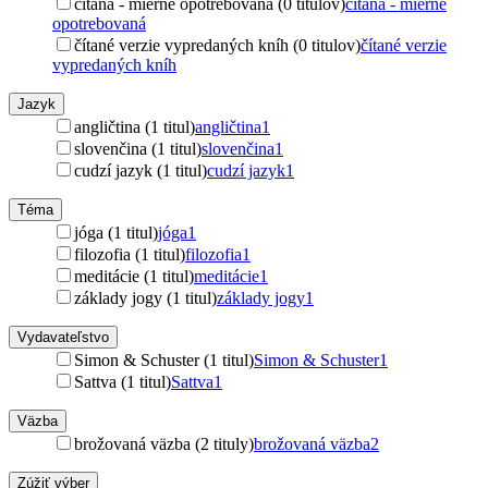
čítaná - mierne opotrebovaná (0 titulov)
čítaná - mierne
opotrebovaná
čítané verzie vypredaných kníh (0 titulov)
čítané verzie
vypredaných kníh
Jazyk
angličtina (1 titul)
angličtina
1
slovenčina (1 titul)
slovenčina
1
cudzí jazyk (1 titul)
cudzí jazyk
1
Téma
jóga (1 titul)
jóga
1
filozofia (1 titul)
filozofia
1
meditácie (1 titul)
meditácie
1
základy jogy (1 titul)
základy jogy
1
Vydavateľstvo
Simon & Schuster (1 titul)
Simon & Schuster
1
Sattva (1 titul)
Sattva
1
Väzba
brožovaná väzba (2 tituly)
brožovaná väzba
2
Zúžiť výber