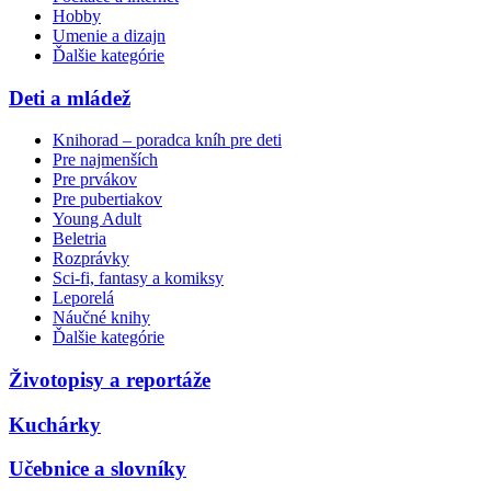
Hobby
Umenie a dizajn
Ďalšie kategórie
Deti a mládež
Knihorad – poradca kníh pre deti
Pre najmenších
Pre prvákov
Pre pubertiakov
Young Adult
Beletria
Rozprávky
Sci-fi, fantasy a komiksy
Leporelá
Náučné knihy
Ďalšie kategórie
Životopisy a reportáže
Kuchárky
Učebnice a slovníky