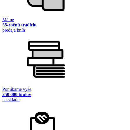
Máme
35-ročnú tradíciu
predaja kníh
Ponúkame vyše
250 000 titulov
na sklade