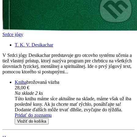
Srdce jógy
T. K. V. Desikachar
V Srdci jógy Desikachar predstavuje gro otcovho systému učenia a
tiež vlastný prístup, ktorý nazýva program pre chrbticu na všetkých
úrovniach fyzickej, mentálnej a spirituálnej. Ide o prvý jógový text,
pomocou ktorého si postupnými...
Kniha
brožovaná väzba
28,00 €
Na sklade 2 ks
Túto knihu máme síce aktuálne na sklade, máme však už iba
posledné kusy. Ak ju chcete mať rýchlo, ponáhľajte sa!
Dodanie ďalších môže trvať dlhšie, zvyčajne do týždňa.
Pridať do zoznamu
Vložiť do košíka