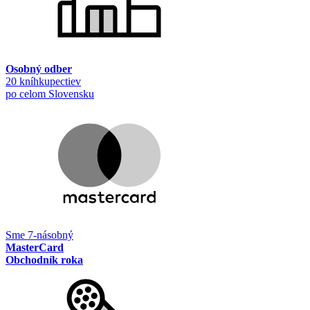
Osobný odber
20 kníhkupectiev
po celom Slovensku
Sme 7-násobný
MasterCard
Obchodník roka