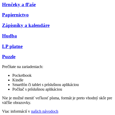
Hrnčeky a fľaše
Papiernictvo
Zápisníky a kalendáre
Hudba
LP platne
Puzzle
Prečítate na zariadeniach:
Pocketbook
Kindle
Smartfón či tablet s príslušnou aplikáciou
Počítač s príslušnou aplikáciou
Nie je možné meniť veľkosť písma, formát je preto vhodný skôr pre
väčšie obrazovky.
Viac informácií v
našich návodoch