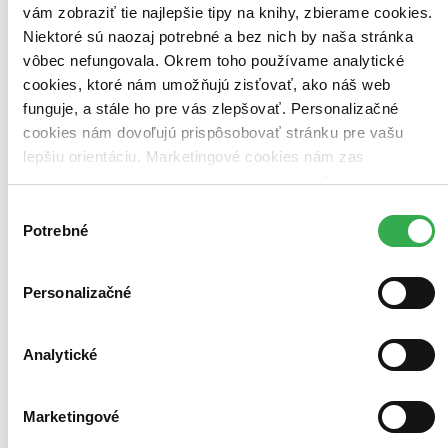
vám zobraziť tie najlepšie tipy na knihy, zbierame cookies.
Niektoré sú naozaj potrebné a bez nich by naša stránka
vôbec nefungovala. Okrem toho používame analytické
cookies, ktoré nám umožňujú zisťovať, ako náš web
funguje, a stále ho pre vás zlepšovať. Personalizačné
cookies nám dovoľujú prispôsobovať stránku pre vašu
lepšiu orientáciu. Marketingové cookies nám zas
umožňujú zobrazenie relevantnej reklamy. Niektoré údaje
zdieľame aj s tretími stranami. Veľmi by nám pomohlo,
Výber
keby sme mohli používať všetky tieto cookies. Ďakujeme!
Potrebné
súhlasu
Personalizačné
Analytické
Marketingové
The Heart of Yoga