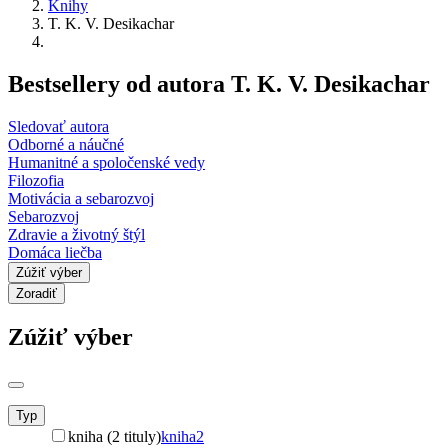
Knihy
T. K. V. Desikachar
Bestsellery od autora T. K. V. Desikachar
Sledovať autora
Odborné a náučné
Humanitné a spoločenské vedy
Filozofia
Motivácia a sebarozvoj
Sebarozvoj
Zdravie a životný štýl
Domáca liečba
Zúžiť výber
Zoradiť
Zúžiť výber
Typ
kniha (2 tituly)
kniha
2