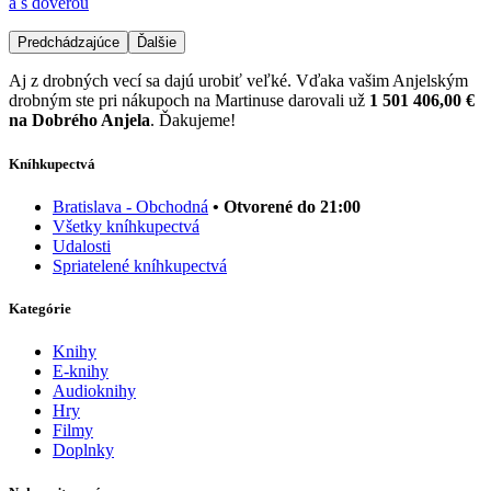
a s dôverou
Predchádzajúce
Ďalšie
Aj z drobných vecí sa dajú urobiť veľké. Vďaka vašim Anjelským
drobným ste pri nákupoch na Martinuse darovali už
1 501 406,00 €
na Dobrého Anjela
. Ďakujeme!
Kníhkupectvá
Bratislava - Obchodná
• Otvorené do 21:00
Všetky kníhkupectvá
Udalosti
Spriatelené kníhkupectvá
Kategórie
Knihy
E-knihy
Audioknihy
Hry
Filmy
Doplnky