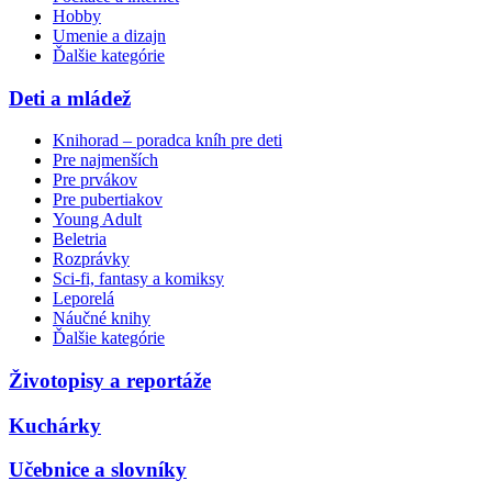
Hobby
Umenie a dizajn
Ďalšie kategórie
Deti a mládež
Knihorad – poradca kníh pre deti
Pre najmenších
Pre prvákov
Pre pubertiakov
Young Adult
Beletria
Rozprávky
Sci-fi, fantasy a komiksy
Leporelá
Náučné knihy
Ďalšie kategórie
Životopisy a reportáže
Kuchárky
Učebnice a slovníky