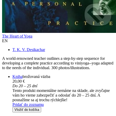
The Heart of Yoga
EN
T. K. V. Desikachar
A world-renowned teacher outlines a step-by-step sequence for
developing a complete practice according to viniyoga--yoga adapted
to the needs of the individual. 300 photos/illustrations.
Kniha
brožovaná väzba
20,00 €
Do 20 – 25 dní
Tento produkt momentálne nemáme na sklade, ale zvyčajne
vám ho vieme zabezpečiť a odoslať do 20 – 25 dní. A
posnažíme sa aj trochu rýchlejšie!
Pridať do zoznamu
Vložiť do košíka