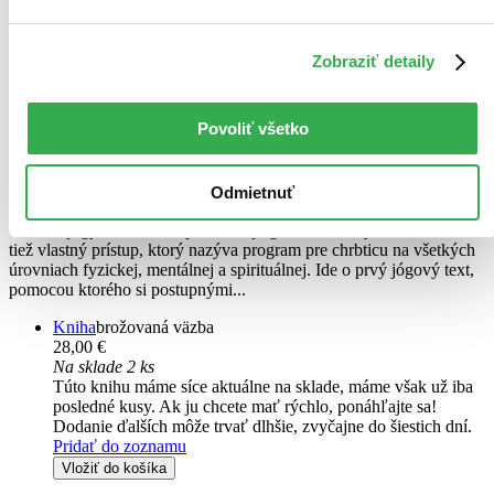
Zobraziť detaily
Povoliť všetko
Srdce jógy
Odmietnuť
T. K. V. Desikachar
V Srdci jógy Desikachar predstavuje gro otcovho systému učenia a
tiež vlastný prístup, ktorý nazýva program pre chrbticu na všetkých
úrovniach fyzickej, mentálnej a spirituálnej. Ide o prvý jógový text,
pomocou ktorého si postupnými...
Kniha
brožovaná väzba
28,00 €
Na sklade 2 ks
Túto knihu máme síce aktuálne na sklade, máme však už iba
posledné kusy. Ak ju chcete mať rýchlo, ponáhľajte sa!
Dodanie ďalších môže trvať dlhšie, zvyčajne do šiestich dní.
Pridať do zoznamu
Vložiť do košíka