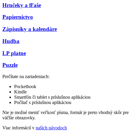
Hrnčeky a fľaše
Papiernictvo
Zápisníky a kalendáre
Hudba
LP platne
Puzzle
Prečítate na zariadeniach:
Pocketbook
Kindle
Smartfón či tablet s príslušnou aplikáciou
Počítač s príslušnou aplikáciou
Nie je možné meniť veľkosť písma, formát je preto vhodný skôr pre
väčšie obrazovky.
Viac informácií v
našich návodoch