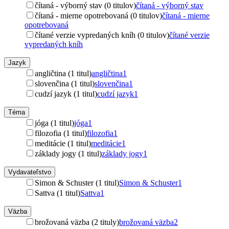
čítaná - výborný stav (0 titulov)
čítaná - výborný stav
čítaná - mierne opotrebovaná (0 titulov)
čítaná - mierne
opotrebovaná
čítané verzie vypredaných kníh (0 titulov)
čítané verzie
vypredaných kníh
Jazyk
angličtina (1 titul)
angličtina
1
slovenčina (1 titul)
slovenčina
1
cudzí jazyk (1 titul)
cudzí jazyk
1
Téma
jóga (1 titul)
jóga
1
filozofia (1 titul)
filozofia
1
meditácie (1 titul)
meditácie
1
základy jogy (1 titul)
základy jogy
1
Vydavateľstvo
Simon & Schuster (1 titul)
Simon & Schuster
1
Sattva (1 titul)
Sattva
1
Väzba
brožovaná väzba (2 tituly)
brožovaná väzba
2