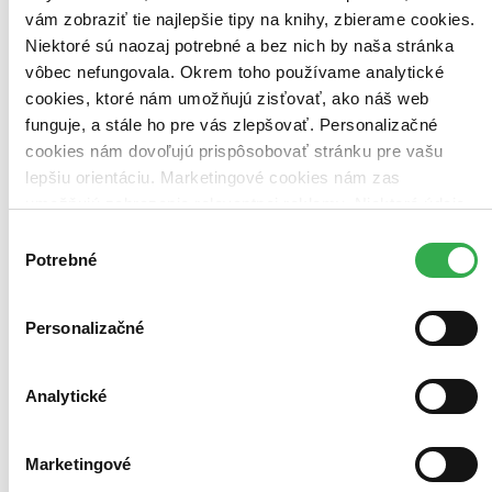
vám zobraziť tie najlepšie tipy na knihy, zbierame cookies.
Niektoré sú naozaj potrebné a bez nich by naša stránka
vôbec nefungovala. Okrem toho používame analytické
cookies, ktoré nám umožňujú zisťovať, ako náš web
funguje, a stále ho pre vás zlepšovať. Personalizačné
cookies nám dovoľujú prispôsobovať stránku pre vašu
lepšiu orientáciu. Marketingové cookies nám zas
umožňujú zobrazenie relevantnej reklamy. Niektoré údaje
zdieľame aj s tretími stranami. Veľmi by nám pomohlo,
Výber
keby sme mohli používať všetky tieto cookies. Ďakujeme!
Potrebné
súhlasu
Personalizačné
Analytické
Marketingové