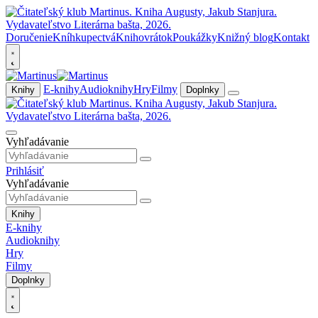
Doručenie
Kníhkupectvá
Knihovrátok
Poukážky
Knižný blog
Kontakt
E-knihy
Audioknihy
Hry
Filmy
Knihy
Doplnky
Vyhľadávanie
Prihlásiť
Vyhľadávanie
Knihy
E-knihy
Audioknihy
Hry
Filmy
Doplnky