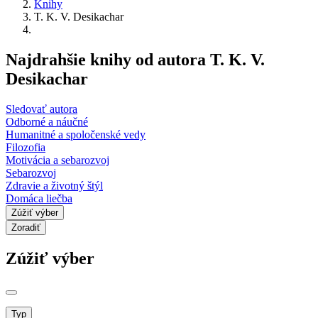
Knihy
T. K. V. Desikachar
Najdrahšie knihy od autora T. K. V.
Desikachar
Sledovať autora
Odborné a náučné
Humanitné a spoločenské vedy
Filozofia
Motivácia a sebarozvoj
Sebarozvoj
Zdravie a životný štýl
Domáca liečba
Zúžiť výber
Zoradiť
Zúžiť výber
Typ