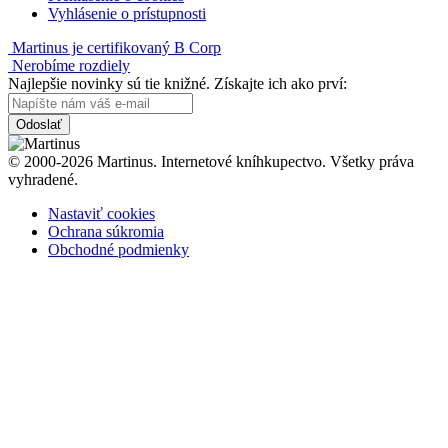
Vyhlásenie o prístupnosti
Martinus je certifikovaný B Corp
Nerobíme rozdiely
Najlepšie novinky sú tie knižné. Získajte ich ako prví:
Odoslať
© 2000-2026 Martinus. Internetové kníhkupectvo. Všetky práva
vyhradené.
Nastaviť cookies
Ochrana súkromia
Obchodné podmienky