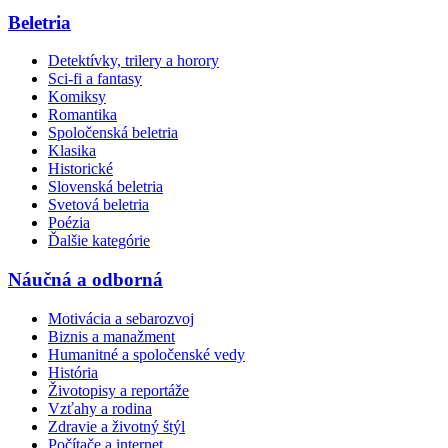
Beletria
Detektívky, trilery a horory
Sci-fi a fantasy
Komiksy
Romantika
Spoločenská beletria
Klasika
Historické
Slovenská beletria
Svetová beletria
Poézia
Ďalšie kategórie
Náučná a odborná
Motivácia a sebarozvoj
Biznis a manažment
Humanitné a spoločenské vedy
História
Životopisy a reportáže
Vzťahy a rodina
Zdravie a životný štýl
Počítače a internet