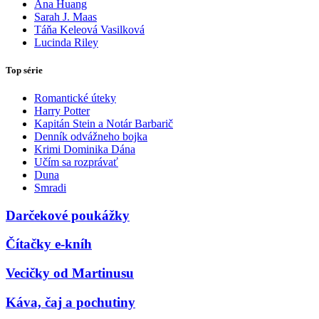
Ana Huang
Sarah J. Maas
Táňa Keleová Vasilková
Lucinda Riley
Top série
Romantické úteky
Harry Potter
Kapitán Stein a Notár Barbarič
Denník odvážneho bojka
Krimi Dominika Dána
Učím sa rozprávať
Duna
Smradi
Darčekové poukážky
Čítačky e-kníh
Vecičky od Martinusu
Káva, čaj a pochutiny