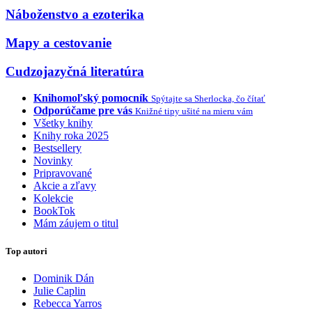
Náboženstvo a ezoterika
Mapy a cestovanie
Cudzojazyčná literatúra
Knihomoľský pomocník
Spýtajte sa Sherlocka, čo čítať
Odporúčame pre vás
Knižné tipy ušité na mieru vám
Všetky knihy
Knihy roka 2025
Bestsellery
Novinky
Pripravované
Akcie a zľavy
Kolekcie
BookTok
Mám záujem o titul
Top autori
Dominik Dán
Julie Caplin
Rebecca Yarros