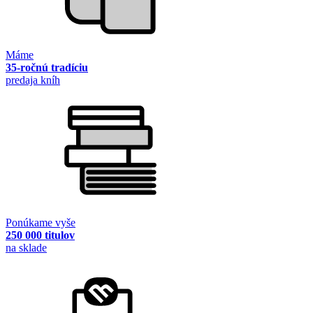
Máme
35-ročnú tradíciu
predaja kníh
Ponúkame vyše
250 000 titulov
na sklade