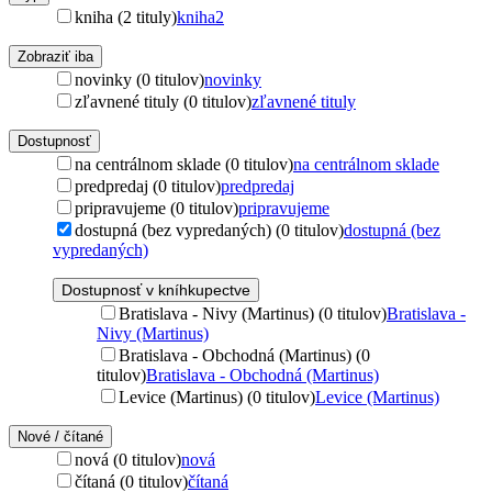
kniha (2 tituly)
kniha
2
Zobraziť iba
novinky (0 titulov)
novinky
zľavnené tituly (0 titulov)
zľavnené tituly
Dostupnosť
na centrálnom sklade (0 titulov)
na centrálnom sklade
predpredaj (0 titulov)
predpredaj
pripravujeme (0 titulov)
pripravujeme
dostupná (bez vypredaných) (0 titulov)
dostupná (bez
vypredaných)
Dostupnosť v kníhkupectve
Bratislava - Nivy (Martinus) (0 titulov)
Bratislava -
Nivy (Martinus)
Bratislava - Obchodná (Martinus) (0
titulov)
Bratislava - Obchodná (Martinus)
Levice (Martinus) (0 titulov)
Levice (Martinus)
Nové / čítané
nová (0 titulov)
nová
čítaná (0 titulov)
čítaná