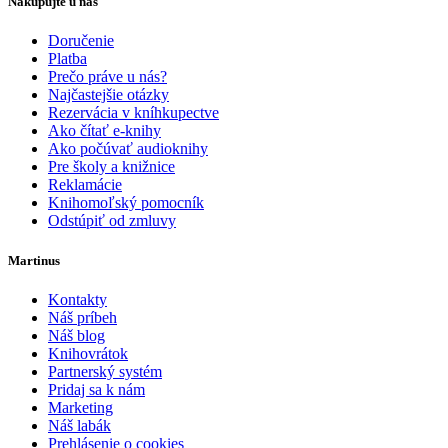
Nakupujte u nás
Doručenie
Platba
Prečo práve u nás?
Najčastejšie otázky
Rezervácia v kníhkupectve
Ako čítať e-knihy
Ako počúvať audioknihy
Pre školy a knižnice
Reklamácie
Knihomoľský pomocník
Odstúpiť od zmluvy
Martinus
Kontakty
Náš príbeh
Náš blog
Knihovrátok
Partnerský systém
Pridaj sa k nám
Marketing
Náš labák
Prehlásenie o cookies