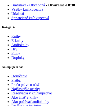
Bratislava - Obchodná
• Otvárame o 8:30
Všetky kníhkupectvá
Udalosti
Spriatelené kníhkupectvá
Kategórie
Knihy
E-knihy
Audioknihy
Hry
Filmy
Doplnky
Nakupujte u nás
Doručenie
Platba
Prečo práve u nás?
Najčastejšie otázky
Rezervácia v kníhkupectve
Ako čítať e-knihy
Ako počúvať audioknihy
Pre školy a knižnice