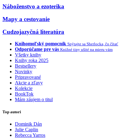
Náboženstvo a ezoterika
Mapy a cestovanie
Cudzojazyčná literatúra
Knihomoľský pomocník
Spýtajte sa Sherlocka, čo čítať
Odporúčame pre vás
Knižné tipy ušité na mieru vám
Všetky knihy
Knihy roka 2025
Bestsellery
Novinky
Pripravované
Akcie a zľavy
Kolekcie
BookTok
Mám záujem o titul
Top autori
Dominik Dán
Julie Caplin
Rebecca Yarros