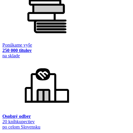
Ponúkame vyše
250 000 titulov
na sklade
Osobný odber
20 kníhkupectiev
po celom Slovensku