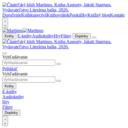
Doručenie
Kníhkupectvá
Knihovrátok
Poukážky
Knižný blog
Kontakt
E-knihy
Audioknihy
Hry
Filmy
Knihy
Doplnky
Vyhľadávanie
Prihlásiť
Vyhľadávanie
Knihy
E-knihy
Audioknihy
Hry
Filmy
Doplnky