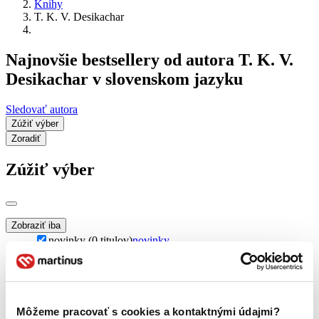
Knihy
T. K. V. Desikachar
Najnovšie bestsellery od autora T. K. V.
Desikachar v slovenskom jazyku
Sledovať autora
Zúžiť výber
Zoradiť
Zúžiť výber
Zobraziť iba
novinky (0 titulov)
novinky
zľavnené tituly (0 titulov)
zľavnené tituly
Dostupnosť
na centrálnom sklade (0 titulov)
na centrálnom sklade
predpredaj (0 titulov)
predpredaj
Môžeme pracovať s cookies a kontaktnými údajmi?