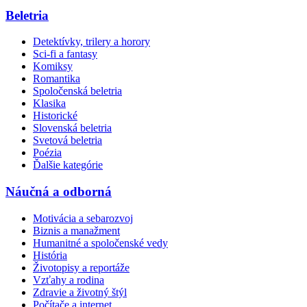
Beletria
Detektívky, trilery a horory
Sci-fi a fantasy
Komiksy
Romantika
Spoločenská beletria
Klasika
Historické
Slovenská beletria
Svetová beletria
Poézia
Ďalšie kategórie
Náučná a odborná
Motivácia a sebarozvoj
Biznis a manažment
Humanitné a spoločenské vedy
História
Životopisy a reportáže
Vzťahy a rodina
Zdravie a životný štýl
Počítače a internet