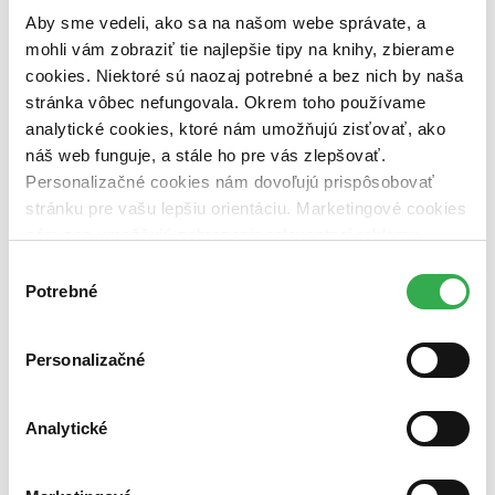
pripravujeme (0 titulov)
pripravujeme
Aby sme vedeli, ako sa na našom webe správate, a
dostupná (bez vypredaných) (0 titulov)
dostupná (bez
vypredaných)
mohli vám zobraziť tie najlepšie tipy na knihy, zbierame
cookies. Niektoré sú naozaj potrebné a bez nich by naša
Nové / čítané
stránka vôbec nefungovala. Okrem toho používame
nová (0 titulov)
nová
analytické cookies, ktoré nám umožňujú zisťovať, ako
čítaná (0 titulov)
čítaná
náš web funguje, a stále ho pre vás zlepšovať.
čítaná - výborný stav (0 titulov)
čítaná - výborný stav
čítaná - mierne opotrebovaná (0 titulov)
čítaná - mierne
Personalizačné cookies nám dovoľujú prispôsobovať
opotrebovaná
stránku pre vašu lepšiu orientáciu. Marketingové cookies
čítané verzie vypredaných kníh (0 titulov)
čítané verzie
nám zas umožňujú zobrazenie relevantnej reklamy.
vypredaných kníh
Niektoré údaje zdieľame aj s tretími stranami. Veľmi by
Výber
Zúžiť výber
nám pomohlo, keby sme mohli používať všetky tieto
Potrebné
súhlasu
cookies. Ďakujeme!
Zoradiť
Personalizačné
Analytické
Bestsellery
Top hodnotené
Novinky
Najdrahšie