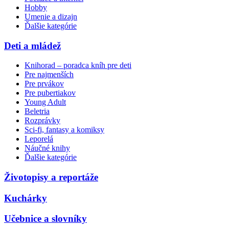
Hobby
Umenie a dizajn
Ďalšie kategórie
Deti a mládež
Knihorad – poradca kníh pre deti
Pre najmenších
Pre prvákov
Pre pubertiakov
Young Adult
Beletria
Rozprávky
Sci-fi, fantasy a komiksy
Leporelá
Náučné knihy
Ďalšie kategórie
Životopisy a reportáže
Kuchárky
Učebnice a slovníky