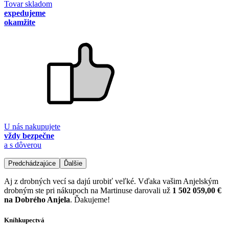
Tovar skladom
expedujeme
okamžite
U nás nakupujete
vždy bezpečne
a s dôverou
Predchádzajúce
Ďalšie
Aj z drobných vecí sa dajú urobiť veľké. Vďaka vašim Anjelským
drobným ste pri nákupoch na Martinuse darovali už
1 502 059,00 €
na Dobrého Anjela
. Ďakujeme!
Kníhkupectvá