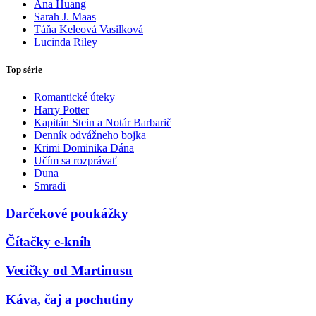
Ana Huang
Sarah J. Maas
Táňa Keleová Vasilková
Lucinda Riley
Top série
Romantické úteky
Harry Potter
Kapitán Stein a Notár Barbarič
Denník odvážneho bojka
Krimi Dominika Dána
Učím sa rozprávať
Duna
Smradi
Darčekové poukážky
Čítačky e-kníh
Vecičky od Martinusu
Káva, čaj a pochutiny