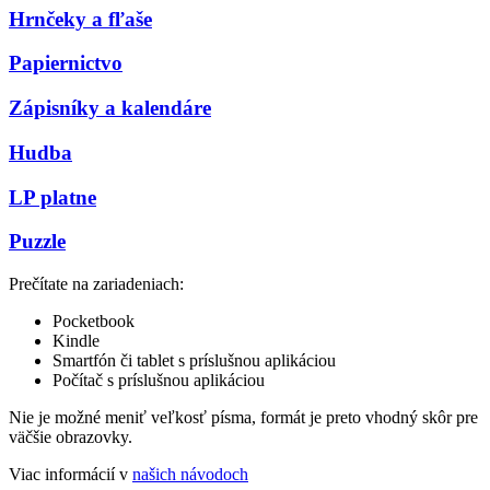
Hrnčeky a fľaše
Papiernictvo
Zápisníky a kalendáre
Hudba
LP platne
Puzzle
Prečítate na zariadeniach:
Pocketbook
Kindle
Smartfón či tablet s príslušnou aplikáciou
Počítač s príslušnou aplikáciou
Nie je možné meniť veľkosť písma, formát je preto vhodný skôr pre
väčšie obrazovky.
Viac informácií v
našich návodoch