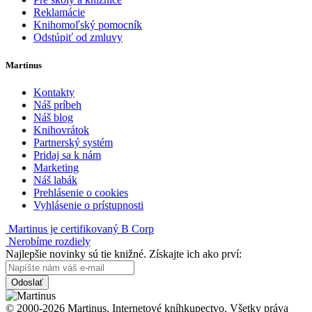
Reklamácie
Knihomoľský pomocník
Odstúpiť od zmluvy
Martinus
Kontakty
Náš príbeh
Náš blog
Knihovrátok
Partnerský systém
Pridaj sa k nám
Marketing
Náš labák
Prehlásenie o cookies
Vyhlásenie o prístupnosti
Martinus je certifikovaný B Corp
Nerobíme rozdiely
Najlepšie novinky sú tie knižné. Získajte ich ako prví:
Odoslať
© 2000-2026 Martinus. Internetové kníhkupectvo. Všetky práva