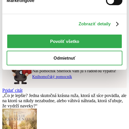
Marketingové
Najlacnejšie
Najvyššia zľava
Zobraziť detaily
Použité filtre
Zrušiť filtre
V slovenskom jazyku
najnovšie
Nebol nájdený
žiadny titul
vyhovujúci zadaným podmienkam.
Povoliť všetko
Skúste prosím zmeniť vyhľadávaný výraz.
Odmietnuť
Chcete poradiť knihu?
Náš pomocník Sherlock vám ju s radosťou vypátra!
Knihomoľský pomocník
Pridať citát
Čo je lepšie? Jedna skutočná krásna ruža, ktorá už síce povädla, ale
na ktorú sa nikdy nezabudne, alebo vábivá náhrada, ktorá sľubuje,
že vydrží naveky?