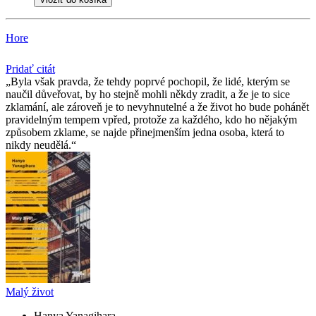
Hore
Pridať citát
Byla však pravda, že tehdy poprvé pochopil, že lidé, kterým se
naučil důveřovat, by ho stejně mohli někdy zradit, a že je to sice
zklamání, ale zároveň je to nevyhnutelné a že život ho bude pohánět
pravidelným tempem vpřed, protože za každého, kdo ho nějakým
způsobem zklame, se najde přinejmenším jedna osoba, která to
nikdy neudělá.
Malý život
Hanya Yanagihara