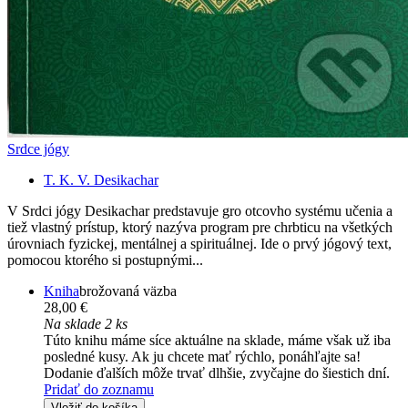
Srdce jógy
T. K. V. Desikachar
V Srdci jógy Desikachar predstavuje gro otcovho systému učenia a
tiež vlastný prístup, ktorý nazýva program pre chrbticu na všetkých
úrovniach fyzickej, mentálnej a spirituálnej. Ide o prvý jógový text,
pomocou ktorého si postupnými...
Kniha
brožovaná väzba
28,00 €
Na sklade 2 ks
Túto knihu máme síce aktuálne na sklade, máme však už iba
posledné kusy. Ak ju chcete mať rýchlo, ponáhľajte sa!
Dodanie ďalších môže trvať dlhšie, zvyčajne do šiestich dní.
Pridať do zoznamu
Vložiť do košíka