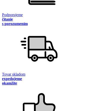
Podporujeme
čítanie
s porozumením
Tovar skladom
expedujeme
okamžite