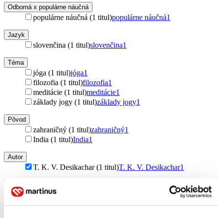
Odborná x populárne náučná
populárne náučná (1 titul)
populárne náučná
1
Jazyk
slovenčina (1 titul)
slovenčina
1
Téma
jóga (1 titul)
jóga
1
filozofia (1 titul)
filozofia
1
meditácie (1 titul)
meditácie
1
základy jogy (1 titul)
základy jogy
1
Pôvod
zahraničný (1 titul)
zahraničný
1
India (1 titul)
India
1
Autor
T. K. V. Desikachar (1 titul)
T. K. V. Desikachar
1
Vydavateľstvo
Sattva (1 titul)
Sattva
1
Väzba