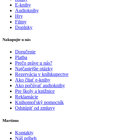
E-knihy
Audioknihy
Hry
Filmy
Doplnky
Nakupujte u nás
Doručenie
Platba
Prečo práve u nás?
Najčastejšie otázky
Rezervácia v kníhkupectve
Ako čítať e-knihy
Ako počúvať audioknihy
Pre školy a knižnice
Reklamácie
Knihomoľský pomocník
Odstúpiť od zmluvy
Martinus
Kontakty
Náš príbeh