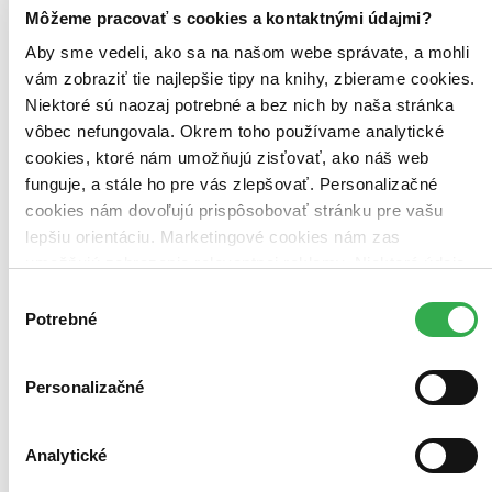
brožovaná väzba (1 titul)
brožovaná väzba
1
Môžeme pracovať s cookies a kontaktnými údajmi?
Zúžiť výber
Aby sme vedeli, ako sa na našom webe správate, a mohli
vám zobraziť tie najlepšie tipy na knihy, zbierame cookies.
Zoradiť
Niektoré sú naozaj potrebné a bez nich by naša stránka
vôbec nefungovala. Okrem toho používame analytické
cookies, ktoré nám umožňujú zisťovať, ako náš web
funguje, a stále ho pre vás zlepšovať. Personalizačné
Bestsellery
cookies nám dovoľujú prispôsobovať stránku pre vašu
Top hodnotené
lepšiu orientáciu. Marketingové cookies nám zas
Novinky
Najdrahšie
umožňujú zobrazenie relevantnej reklamy. Niektoré údaje
Najlacnejšie
zdieľame aj s tretími stranami. Veľmi by nám pomohlo,
Výber
Najvyššia zľava
keby sme mohli používať všetky tieto cookies. Ďakujeme!
Potrebné
súhlasu
Použité filtre
Zrušiť filtre
Personalizačné
Autor T. K. V. Desikachar
dostupné
Analytické