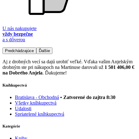
U nás nakupujete
vždy bezpečne
a s dôverou
Predchádzajúce
Ďalšie
Aj z drobných vecí sa dajú urobiť veľké. Vďaka vašim Anjelským
drobným ste pri nákupoch na Martinuse darovali už
1 501 406,00 €
na Dobrého Anjela
. Ďakujeme!
Kníhkupectvá
Bratislava - Obchodná
• Zatvorené do zajtra 8:30
Všetky kníhkupectvá
Udalosti
Spriatelené kníhkupectvá
Kategórie
Knihy