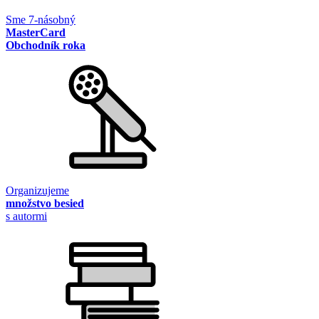
Sme 7-násobný
MasterCard
Obchodník roka
Organizujeme
množstvo besied
s autormi