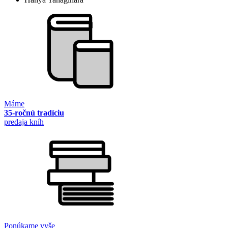
Máme
35-ročnú tradíciu
predaja kníh
Ponúkame vyše