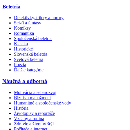
Beletria
Detektívky, trilery a horory
Sci-fi a fantasy
Komiksy
Romantika
Spoločenská beletria
Klasika
Historické
Slovenská beletria
Svetová beletria
Poézia
Ďalšie kategórie
Náučná a odborná
Motivácia a sebarozvoj
Biznis a manažment
Humanitné a spoločenské vedy
História
Životopisy a reportáže
Vzťahy a rodina
Zdravie a životný štýl
Počítače a internet