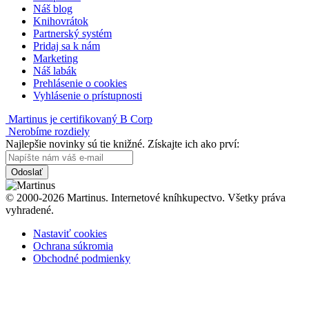
Náš blog
Knihovrátok
Partnerský systém
Pridaj sa k nám
Marketing
Náš labák
Prehlásenie o cookies
Vyhlásenie o prístupnosti
Martinus je certifikovaný B Corp
Nerobíme rozdiely
Najlepšie novinky sú tie knižné. Získajte ich ako prví:
Odoslať
© 2000-2026 Martinus. Internetové kníhkupectvo. Všetky práva
vyhradené.
Nastaviť cookies
Ochrana súkromia
Obchodné podmienky