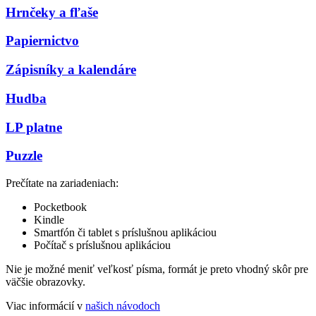
Hrnčeky a fľaše
Papiernictvo
Zápisníky a kalendáre
Hudba
LP platne
Puzzle
Prečítate na zariadeniach:
Pocketbook
Kindle
Smartfón či tablet s príslušnou aplikáciou
Počítač s príslušnou aplikáciou
Nie je možné meniť veľkosť písma, formát je preto vhodný skôr pre
väčšie obrazovky.
Viac informácií v
našich návodoch