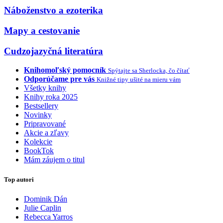
Náboženstvo a ezoterika
Mapy a cestovanie
Cudzojazyčná literatúra
Knihomoľský pomocník
Spýtajte sa Sherlocka, čo čítať
Odporúčame pre vás
Knižné tipy ušité na mieru vám
Všetky knihy
Knihy roka 2025
Bestsellery
Novinky
Pripravované
Akcie a zľavy
Kolekcie
BookTok
Mám záujem o titul
Top autori
Dominik Dán
Julie Caplin
Rebecca Yarros