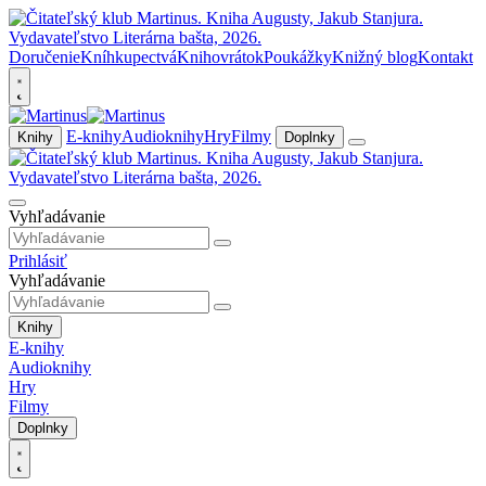
Doručenie
Kníhkupectvá
Knihovrátok
Poukážky
Knižný blog
Kontakt
E-knihy
Audioknihy
Hry
Filmy
Knihy
Doplnky
Vyhľadávanie
Prihlásiť
Vyhľadávanie
Knihy
E-knihy
Audioknihy
Hry
Filmy
Doplnky