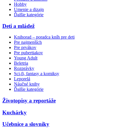
Hobby
Umenie a dizajn
Ďalšie kategórie
Deti a mládež
Knihorad – poradca kníh pre deti
Pre najmenších
Pre prvákov
Pre pubertiakov
Young Adult
Beletria
Rozprávky
Sci-fi, fantasy a komiksy
Leporelá
Náučné knihy
Ďalšie kategórie
Životopisy a reportáže
Kuchárky
Učebnice a slovníky