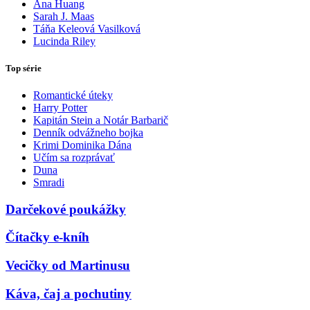
Ana Huang
Sarah J. Maas
Táňa Keleová Vasilková
Lucinda Riley
Top série
Romantické úteky
Harry Potter
Kapitán Stein a Notár Barbarič
Denník odvážneho bojka
Krimi Dominika Dána
Učím sa rozprávať
Duna
Smradi
Darčekové poukážky
Čítačky e-kníh
Vecičky od Martinusu
Káva, čaj a pochutiny