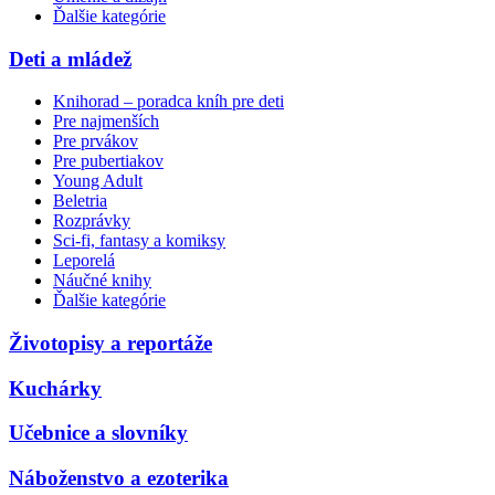
Ďalšie kategórie
Deti a mládež
Knihorad – poradca kníh pre deti
Pre najmenších
Pre prvákov
Pre pubertiakov
Young Adult
Beletria
Rozprávky
Sci-fi, fantasy a komiksy
Leporelá
Náučné knihy
Ďalšie kategórie
Životopisy a reportáže
Kuchárky
Učebnice a slovníky
Náboženstvo a ezoterika