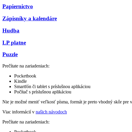
Papiernictvo
Zápisníky a kalendáre
Hudba
LP platne
Puzzle
Prečítate na zariadeniach:
Pocketbook
Kindle
Smartfón či tablet s príslušnou aplikáciou
Počítač s príslušnou aplikáciou
Nie je možné meniť veľkosť písma, formát je preto vhodný skôr pre 
Viac informácií v
našich návodoch
Prečítate na zariadeniach:
Pocketbook