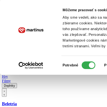
Doručenie
Kníhkupectvá
Knihovrátok
Poukážky
Knižný blog
Kontakt
Môžeme pracovať s cooki
Aby sme vedeli, ako sa na 
zbierame cookies. Niektor
E-knihy
Audioknihy
Hry
Filmy
Knihy
Doplnky
toho používame analytické
vás zlepšovať. Personaliz
Vyhľadávanie
Marketingové cookies nám 
tretími stranami. Veľmi b
Prihlásiť
Vyhľadávanie
Výber
Knihy
Potrebné
P
súhlasu
E-knihy
Audioknihy
Hry
Filmy
Doplnky
Beletria