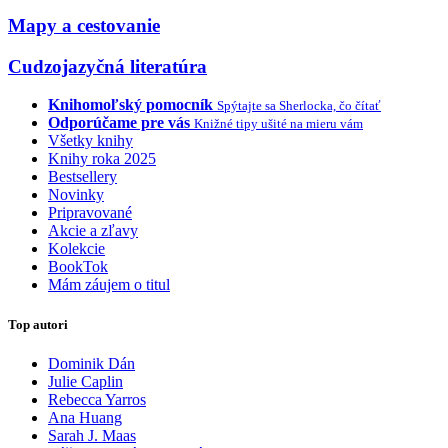
Mapy a cestovanie
Cudzojazyčná literatúra
Knihomoľský pomocník
Spýtajte sa Sherlocka, čo čítať
Odporúčame pre vás
Knižné tipy ušité na mieru vám
Všetky knihy
Knihy roka 2025
Bestsellery
Novinky
Pripravované
Akcie a zľavy
Kolekcie
BookTok
Mám záujem o titul
Top autori
Dominik Dán
Julie Caplin
Rebecca Yarros
Ana Huang
Sarah J. Maas