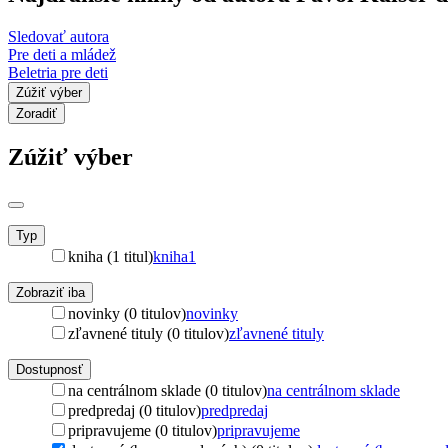
Sledovať autora
Pre deti a mládež
Beletria pre deti
Zúžiť výber
Zoradiť
Zúžiť výber
Typ
kniha (1 titul)
kniha
1
Zobraziť iba
novinky (0 titulov)
novinky
zľavnené tituly (0 titulov)
zľavnené tituly
Dostupnosť
na centrálnom sklade (0 titulov)
na centrálnom sklade
predpredaj (0 titulov)
predpredaj
pripravujeme (0 titulov)
pripravujeme