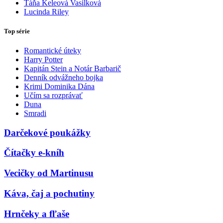
Táňa Keleová Vasilková
Lucinda Riley
Top série
Romantické úteky
Harry Potter
Kapitán Stein a Notár Barbarič
Denník odvážneho bojka
Krimi Dominika Dána
Učím sa rozprávať
Duna
Smradi
Darčekové poukážky
Čítačky e-kníh
Vecičky od Martinusu
Káva, čaj a pochutiny
Hrnčeky a fľaše