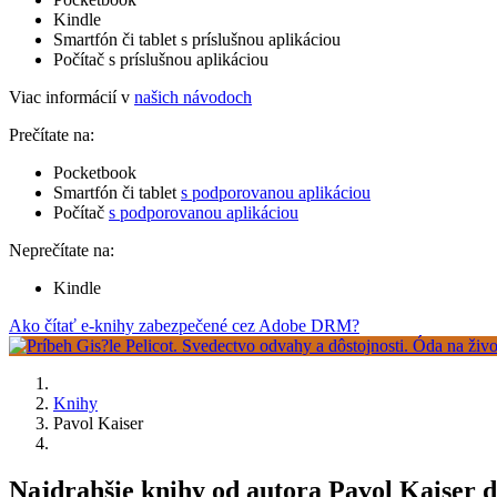
Kindle
Smartfón či tablet s príslušnou aplikáciou
Počítač s príslušnou aplikáciou
Viac informácií v
našich návodoch
Prečítate na:
Pocketbook
Smartfón či tablet
s podporovanou aplikáciou
Počítač
s podporovanou aplikáciou
Neprečítate na:
Kindle
Ako čítať e-knihy zabezpečené cez Adobe DRM?
Knihy
Pavol Kaiser
Najdrahšie knihy od autora Pavol Kaiser 