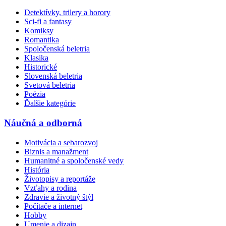
Detektívky, trilery a horory
Sci-fi a fantasy
Komiksy
Romantika
Spoločenská beletria
Klasika
Historické
Slovenská beletria
Svetová beletria
Poézia
Ďalšie kategórie
Náučná a odborná
Motivácia a sebarozvoj
Biznis a manažment
Humanitné a spoločenské vedy
História
Životopisy a reportáže
Vzťahy a rodina
Zdravie a životný štýl
Počítače a internet
Hobby
Umenie a dizajn