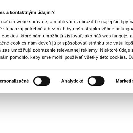
es a kontaktnými údajmi?
našom webe správate, a mohli vám zobraziť tie najlepšie tipy n
é sú naozaj potrebné a bez nich by naša stránka vôbec nefung
 cookies, ktoré nám umožňujú zisťovať, ako náš web funguje, a 
ačné cookies nám dovoľujú prispôsobovať stránku pre vašu lepši
zas umožňujú zobrazenie relevantnej reklamy. Niektoré údaje z
y nám pomohlo, keby sme mohli používať všetky tieto cookies. 
ersonalizačné
Analytické
Marketi