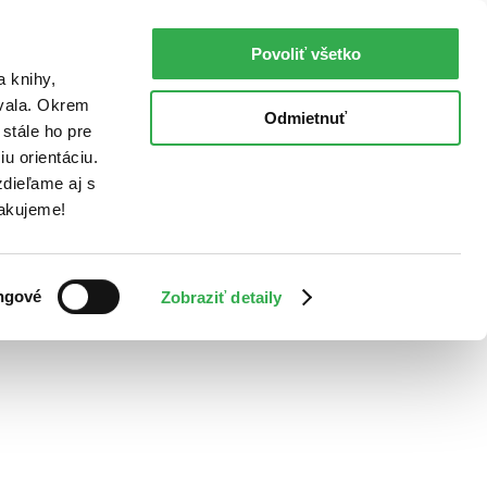
Povoliť všetko
a knihy,
ovala. Okrem
Odmietnuť
stále ho pre
u orientáciu.
dieľame aj s
Ďakujeme!
ngové
Zobraziť detaily