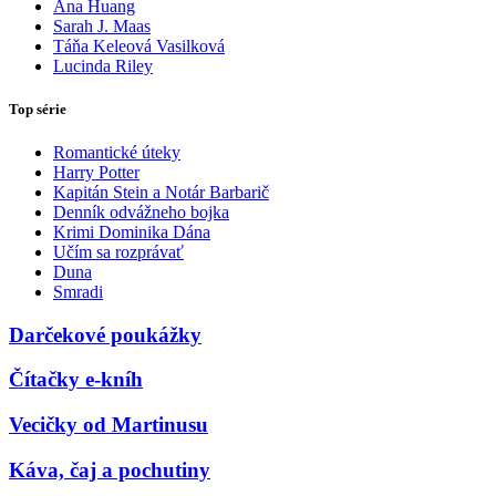
Ana Huang
Sarah J. Maas
Táňa Keleová Vasilková
Lucinda Riley
Top série
Romantické úteky
Harry Potter
Kapitán Stein a Notár Barbarič
Denník odvážneho bojka
Krimi Dominika Dána
Učím sa rozprávať
Duna
Smradi
Darčekové poukážky
Čítačky e-kníh
Vecičky od Martinusu
Káva, čaj a pochutiny