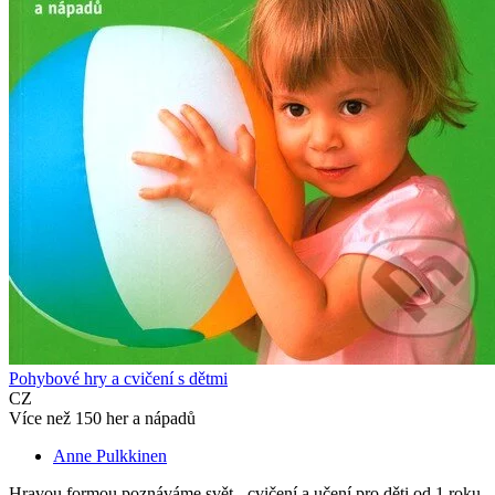
Pohybové hry a cvičení s dětmi
CZ
Více než 150 her a nápadů
Anne Pulkkinen
Hravou formou poznáváme svět - cvičení a učení pro děti od 1 roku