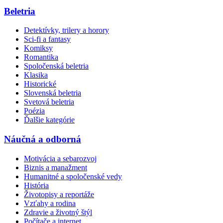
Beletria
Detektívky, trilery a horory
Sci-fi a fantasy
Komiksy
Romantika
Spoločenská beletria
Klasika
Historické
Slovenská beletria
Svetová beletria
Poézia
Ďalšie kategórie
Náučná a odborná
Motivácia a sebarozvoj
Biznis a manažment
Humanitné a spoločenské vedy
História
Životopisy a reportáže
Vzťahy a rodina
Zdravie a životný štýl
Počítače a internet