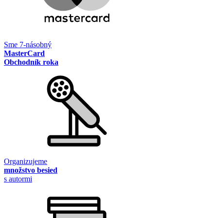
Sme 7-násobný
MasterCard
Obchodník roka
Organizujeme
množstvo besied
s autormi