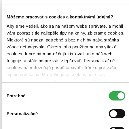
Môžeme pracovať s cookies a kontaktnými údajmi?
Aby sme vedeli, ako sa na našom webe správate, a mohli
vám zobraziť tie najlepšie tipy na knihy, zbierame cookies.
Niektoré sú naozaj potrebné a bez nich by naša stránka
vôbec nefungovala. Okrem toho používame analytické
cookies, ktoré nám umožňujú zisťovať, ako náš web
funguje, a stále ho pre vás zlepšovať. Personalizačné
cookies nám dovoľujú prispôsobovať stránku pre vašu
lepšiu orientáciu. Marketingové cookies nám zas
umožňujú zobrazenie relevantnej reklamy. Niektoré údaje
zdieľame aj s tretími stranami. Veľmi by nám pomohlo,
Výber
keby sme mohli používať všetky tieto cookies. Ďakujeme!
Potrebné
súhlasu
Personalizačné