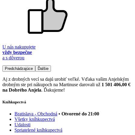
U nás nakupujete
vždy bezpečne
a s dôverou
Predchádzajúce
Ďalšie
Aj z drobných vecí sa dajú urobiť veľké. Vďaka vašim Anjelským
drobným ste pri nákupoch na Martinuse darovali už
1 501 406,00 €
na Dobrého Anjela
. Ďakujeme!
Kníhkupectvá
Bratislava - Obchodná
• Otvorené do 21:00
Všetky kníhkupectvá
Udalosti
Spriatelené kníhkupectvá