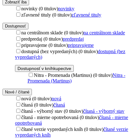
Zobraziť iba
novinky (0 titulov)
novinky
zľavnené tituly (0 titulov)
zľavnené tituly
Dostupnosť
na centrálnom sklade (0 titulov)
na centrálnom sklade
predpredaj (0 titulov)
predpredaj
pripravujeme (0 titulov)
pripravujeme
dostupná (bez vypredaných) (0 titulov)
dostupná (bez
vypredaných)
Dostupnosť v kníhkupectve
Nitra - Promenada (Martinus) (0 titulov)
Nitra -
Promenada (Martinus)
Nové / čítané
nová (0 titulov)
nová
čítaná (0 titulov)
čítaná
čítaná - výborný stav (0 titulov)
čítaná - výborný stav
čítaná - mierne opotrebovaná (0 titulov)
čítaná - mierne
opotrebovaná
čítané verzie vypredaných kníh (0 titulov)
čítané verzie
vypredaných kníh