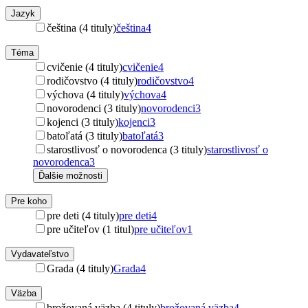
Jazyk
čeština (4 tituly)
čeština
4
Téma
cvičenie (4 tituly)
cvičenie
4
rodičovstvo (4 tituly)
rodičovstvo
4
výchova (4 tituly)
výchova
4
novorodenci (3 tituly)
novorodenci
3
kojenci (3 tituly)
kojenci
3
batoľatá (3 tituly)
batoľatá
3
starostlivosť o novorodenca (3 tituly)
starostlivosť o
novorodenca
3
Ďalšie možnosti
Pre koho
pre deti (4 tituly)
pre deti
4
pre učiteľov (1 titul)
pre učiteľov
1
Vydavateľstvo
Grada (4 tituly)
Grada
4
Väzba
brožovaná väzba (4 tituly)
brožovaná väzba
4