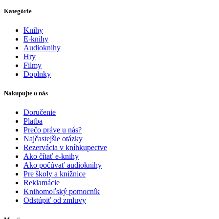
Kategórie
Knihy
E-knihy
Audioknihy
Hry
Filmy
Doplnky
Nakupujte u nás
Doručenie
Platba
Prečo práve u nás?
Najčastejšie otázky
Rezervácia v kníhkupectve
Ako čítať e-knihy
Ako počúvať audioknihy
Pre školy a knižnice
Reklamácie
Knihomoľský pomocník
Odstúpiť od zmluvy