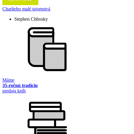
Charlieho malé tajomstvá
Stephen Chbosky
Máme
35-ročnú tradíciu
predaja kníh