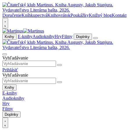
Doručenie
Kníhkupectvá
Knihovrátok
Poukážky
Knižný blog
Kontakt
E-knihy
Audioknihy
Hry
Filmy
Knihy
Doplnky
Vyhľadávanie
Prihlásiť
Vyhľadávanie
Knihy
E-knihy
Audioknihy
Hry
Filmy
Doplnky