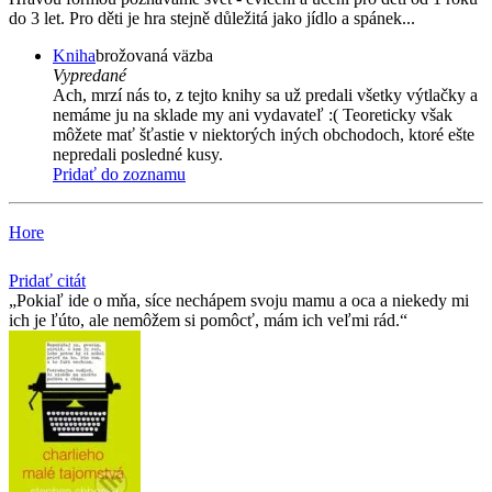
do 3 let. Pro děti je hra stejně důležitá jako jídlo a spánek...
Kniha
brožovaná väzba
Vypredané
Ach, mrzí nás to, z tejto knihy sa už predali všetky výtlačky a
nemáme ju na sklade my ani vydavateľ :( Teoreticky však
môžete mať šťastie v niektorých iných obchodoch, ktoré ešte
nepredali posledné kusy.
Pridať do zoznamu
Hore
Pridať citát
Pokiaľ ide o mňa, síce nechápem svoju mamu a oca a niekedy mi
ich je ľúto, ale nemôžem si pomôcť, mám ich veľmi rád.