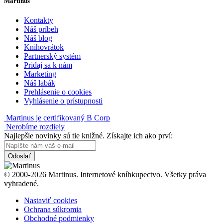
Martinus
Kontakty
Náš príbeh
Náš blog
Knihovrátok
Partnerský systém
Pridaj sa k nám
Marketing
Náš labák
Prehlásenie o cookies
Vyhlásenie o prístupnosti
Martinus je certifikovaný B Corp
Nerobíme rozdiely
Najlepšie novinky sú tie knižné. Získajte ich ako prví:
Odoslať
© 2000-2026 Martinus. Internetové kníhkupectvo. Všetky práva
vyhradené.
Nastaviť cookies
Ochrana súkromia
Obchodné podmienky