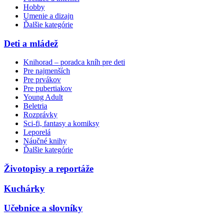
Hobby
Umenie a dizajn
Ďalšie kategórie
Deti a mládež
Knihorad – poradca kníh pre deti
Pre najmenších
Pre prvákov
Pre pubertiakov
Young Adult
Beletria
Rozprávky
Sci-fi, fantasy a komiksy
Leporelá
Náučné knihy
Ďalšie kategórie
Životopisy a reportáže
Kuchárky
Učebnice a slovníky