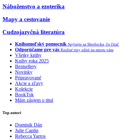
Náboženstvo a ezoterika
Mapy a cestovanie
Cudzojazyčná literatúra
Knihomoľský pomocník
Spýtajte sa Sherlocka, čo čítať
Odporúčame pre vás
Knižné tipy ušité na mieru vám
Všetky knihy
Knihy roka 2025
Bestsellery
Novinky
Pripravované
Akcie a zľavy
Kolekcie
BookTok
Mám záujem o titul
Top autori
Dominik Dán
Julie Caplin
Rebecca Yarros