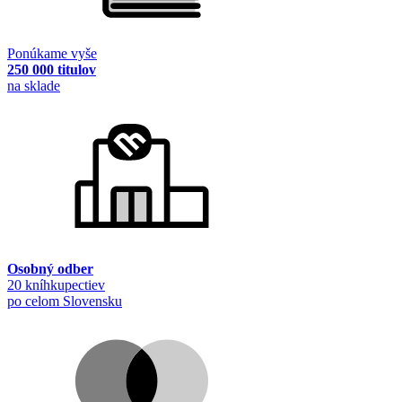
Ponúkame vyše
250 000 titulov
na sklade
Osobný odber
20 kníhkupectiev
po celom Slovensku