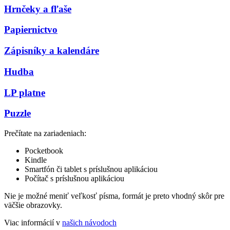
Hrnčeky a fľaše
Papiernictvo
Zápisníky a kalendáre
Hudba
LP platne
Puzzle
Prečítate na zariadeniach:
Pocketbook
Kindle
Smartfón či tablet s príslušnou aplikáciou
Počítač s príslušnou aplikáciou
Nie je možné meniť veľkosť písma, formát je preto vhodný skôr pre
väčšie obrazovky.
Viac informácií v
našich návodoch