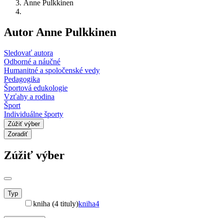
Anne Pulkkinen
Autor Anne Pulkkinen
Sledovať autora
Odborné a náučné
Humanitné a spoločenské vedy
Pedagogika
Športová edukologie
Vzťahy a rodina
Šport
Individuálne športy
Zúžiť výber
Zoradiť
Zúžiť výber
Typ
kniha (4 tituly)
kniha
4