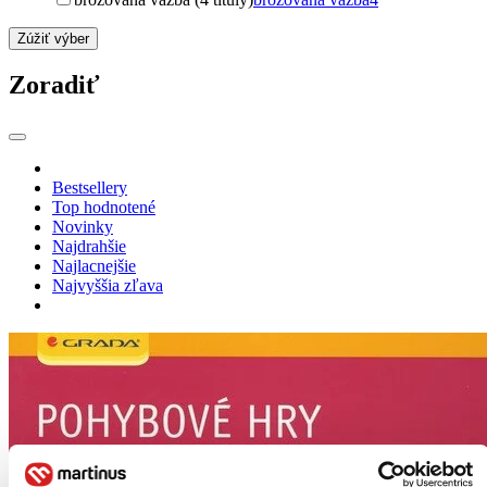
Zúžiť výber
Zoradiť
Bestsellery
Top hodnotené
Novinky
Najdrahšie
Najlacnejšie
Najvyššia zľava