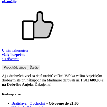
okamžite
U nás nakupujete
vždy bezpečne
a s dôverou
Predchádzajúce
Ďalšie
Aj z drobných vecí sa dajú urobiť veľké. Vďaka vašim Anjelským
drobným ste pri nákupoch na Martinuse darovali už
1 501 609,00 €
na Dobrého Anjela
. Ďakujeme!
Kníhkupectvá
Bratislava - Obchodná
• Otvorené do 21:00