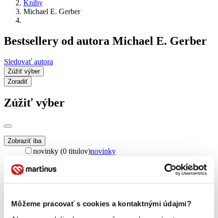
Knihy
Michael E. Gerber
Bestsellery od autora Michael E. Gerber
Sledovať autora
Zúžiť výber
Zoradiť
Zúžiť výber
Zobraziť iba
novinky (0 titulov)
novinky
zľavnené tituly (0 titulov)
zľavnené tituly
Dostupnosť
na centrálnom sklade (0 titulov)
na centrálnom sklade
predpredaj (0 titulov)
predpredaj
Môžeme pracovať s cookies a kontaktnými údajmi?
pripravujeme (0 titulov)
pripravujeme
dostupná (bez vypredaných) (0 titulov)
dostupná (bez