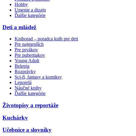
Hobby
Umenie a dizajn
Ďalšie kategórie
Deti a mládež
Knihorad – poradca kníh pre deti
Pre najmenších
Pre prvákov
Pre pubertiakov
Young Adult
Beletria
Rozprávky
Sci-fi, fantasy a komiksy
Leporelá
Náučné knihy
Ďalšie kategórie
Životopisy a reportáže
Kuchárky
Učebnice a slovníky