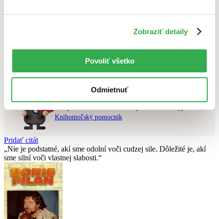
Najvyššia zľava
Použité filtre
Zobraziť detaily
Zrušiť filtre
čítané - mierne opotrebované
Nebol nájdený
žiadny titul
vyhovujúci zadaným podmienkam.
Povoliť všetko
Skúste prosím zmeniť vyhľadávaný výraz.
Odmietnuť
Chcete poradiť knihu?
Náš pomocník Sherlock vám ju s radosťou vypátra!
Knihomoľský pomocník
Pridať citát
Nie je podstatné, akí sme odolní voči cudzej sile. Dôležité je, akí
sme silní voči vlastnej slabosti.