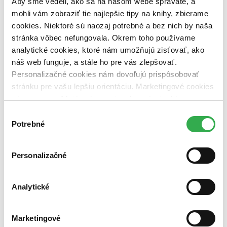
Aby sme vedeli, ako sa na našom webe správate, a
vypredaných)
mohli vám zobraziť tie najlepšie tipy na knihy, zbierame
cookies. Niektoré sú naozaj potrebné a bez nich by naša
Nové / čítané
stránka vôbec nefungovala. Okrem toho používame
nová (0 titulov)
nová
čítaná (0 titulov)
čítaná
analytické cookies, ktoré nám umožňujú zisťovať, ako
čítaná - výborný stav (0 titulov)
čítaná - výborný stav
náš web funguje, a stále ho pre vás zlepšovať.
čítaná - mierne opotrebovaná (0 titulov)
čítaná - mierne
Personalizačné cookies nám dovoľujú prispôsobovať
opotrebovaná
stránku pre vašu lepšiu orientáciu. Marketingové cookies
čítané verzie vypredaných kníh (0 titulov)
čítané verzie
vypredaných kníh
nám zas umožňujú zobrazenie relevantnej reklamy.
Niektoré údaje zdieľame aj s tretími stranami. Veľmi by
Výber
Zúžiť výber
nám pomohlo, keby sme mohli používať všetky tieto
Potrebné
súhlasu
Zoradiť
cookies. Ďakujeme!
Personalizačné
Bestsellery
Analytické
Top hodnotené
Novinky
Najdrahšie
Marketingové
Najlacnejšie