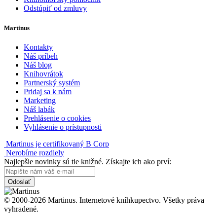
Odstúpiť od zmluvy
Martinus
Kontakty
Náš príbeh
Náš blog
Knihovrátok
Partnerský systém
Pridaj sa k nám
Marketing
Náš labák
Prehlásenie o cookies
Vyhlásenie o prístupnosti
Martinus je certifikovaný B Corp
Nerobíme rozdiely
Najlepšie novinky sú tie knižné. Získajte ich ako prví:
Odoslať
© 2000-2026 Martinus. Internetové kníhkupectvo. Všetky práva
vyhradené.