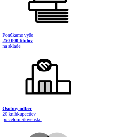
Ponúkame vyše
250 000 titulov
na sklade
Osobný odber
20 kníhkupectiev
po celom Slovensku