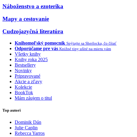
Náboženstvo a ezoterika
Mapy a cestovanie
Cudzojazyčná literatúra
Knihomoľský pomocník
Spýtajte sa Sherlocka, čo čítať
Odporúčame pre vás
Knižné tipy ušité na mieru vám
Všetky knihy
Knihy roka 2025
Bestsellery
Novinky
Pripravované
Akcie a zľavy
Kolekcie
BookTok
Mám záujem o titul
Top autori
Dominik Dán
Julie Caplin
Rebecca Yarros