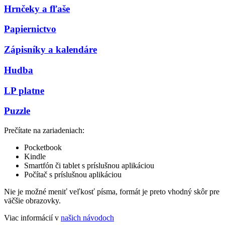
Hrnčeky a fľaše
Papiernictvo
Zápisníky a kalendáre
Hudba
LP platne
Puzzle
Prečítate na zariadeniach:
Pocketbook
Kindle
Smartfón či tablet s príslušnou aplikáciou
Počítač s príslušnou aplikáciou
Nie je možné meniť veľkosť písma, formát je preto vhodný skôr pre
väčšie obrazovky.
Viac informácií v
našich návodoch