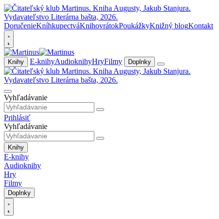
Doručenie
Kníhkupectvá
Knihovrátok
Poukážky
Knižný blog
Kontakt
E-knihy
Audioknihy
Hry
Filmy
Knihy
Doplnky
Vyhľadávanie
Prihlásiť
Vyhľadávanie
Knihy
E-knihy
Audioknihy
Hry
Filmy
Doplnky