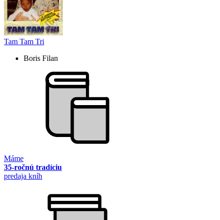
Tam Tam Tri
Boris Filan
Máme
35-ročnú tradíciu
predaja kníh