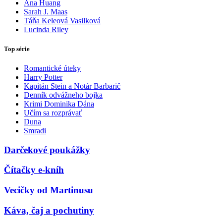
Ana Huang
Sarah J. Maas
Táňa Keleová Vasilková
Lucinda Riley
Top série
Romantické úteky
Harry Potter
Kapitán Stein a Notár Barbarič
Denník odvážneho bojka
Krimi Dominika Dána
Učím sa rozprávať
Duna
Smradi
Darčekové poukážky
Čítačky e-kníh
Vecičky od Martinusu
Káva, čaj a pochutiny