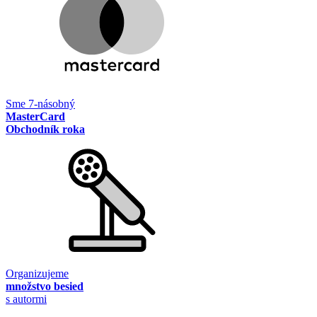
Sme 7-násobný
MasterCard
Obchodník roka
Organizujeme
množstvo besied
s autormi