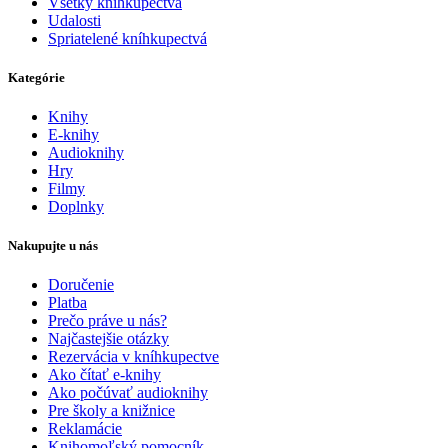
Všetky kníhkupectvá
Udalosti
Spriatelené kníhkupectvá
Kategórie
Knihy
E-knihy
Audioknihy
Hry
Filmy
Doplnky
Nakupujte u nás
Doručenie
Platba
Prečo práve u nás?
Najčastejšie otázky
Rezervácia v kníhkupectve
Ako čítať e-knihy
Ako počúvať audioknihy
Pre školy a knižnice
Reklamácie
Knihomoľský pomocník