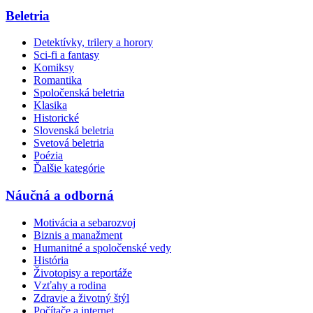
Beletria
Detektívky, trilery a horory
Sci-fi a fantasy
Komiksy
Romantika
Spoločenská beletria
Klasika
Historické
Slovenská beletria
Svetová beletria
Poézia
Ďalšie kategórie
Náučná a odborná
Motivácia a sebarozvoj
Biznis a manažment
Humanitné a spoločenské vedy
História
Životopisy a reportáže
Vzťahy a rodina
Zdravie a životný štýl
Počítače a internet