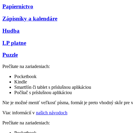
Papiernictvo
Zápisníky a kalendáre
Hudba
LP platne
Puzzle
Prečítate na zariadeniach:
Pocketbook
Kindle
Smartfón či tablet s príslušnou aplikáciou
Počítač s príslušnou aplikáciou
Nie je možné meniť veľkosť písma, formát je preto vhodný skôr pre 
Viac informácií v
našich návodoch
Prečítate na zariadeniach:
Pocketbook