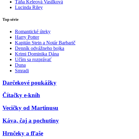
Táňa Keleová Vasilková
Lucinda Riley
Top série
Romantické úteky
Harry Potter
Kapitán Stein a Notár Barbarič
Denník odvážneho bojka
Krimi Dominika Dána
Učím sa rozprávať
Duna
Smradi
Darčekové poukážky
Čítačky e-kníh
Vecičky od Martinusu
Káva, čaj a pochutiny
Hrnčeky a fľaše