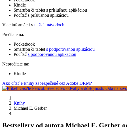
Kindle
Smartfón či tablet s príslušnou aplikáciou
Počítač s príslušnou aplikáciou
Viac informácií v
našich návodoch
Prečítate na:
Pocketbook
Smartfón či tablet
s podporovanou aplikáciou
Počítač
s podporovanou aplikáciou
Neprečítate na:
Kindle
Ako čítať e-knihy zabezpečené cez Adobe DRM?
Knihy
Michael E. Gerber
Bestsellery od autora Michael E. Gerber 