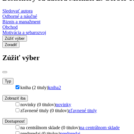
Sledovať autora
Odborné a náučné
Biznis a manažment
Obchod
Motivácia a sebarozvoj
Zúžiť výber
Zoradiť
Zúžiť výber
Typ
kniha (2 tituly)
kniha
2
Zobraziť iba
novinky (0 titulov)
novinky
zľavnené tituly (0 titulov)
zľavnené tituly
Dostupnosť
na centrálnom sklade (0 titulov)
na centrálnom sklade
predpredaj (0 titulov)
predpredaj