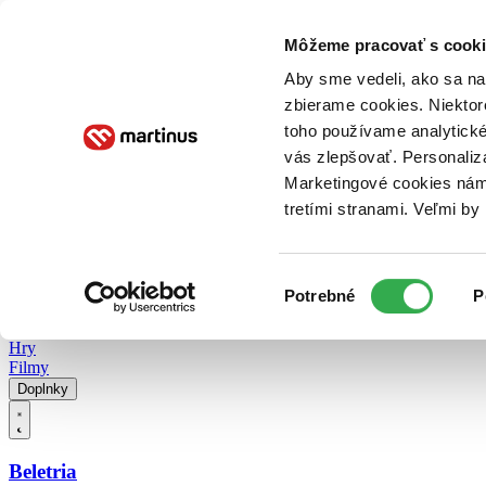
Doručenie
Kníhkupectvá
Knihovrátok
Poukážky
Knižný blog
Kontakt
Môžeme pracovať s cooki
Aby sme vedeli, ako sa na 
zbierame cookies. Niektor
E-knihy
Audioknihy
Hry
Filmy
Knihy
Doplnky
toho používame analytické
vás zlepšovať. Personaliz
Vyhľadávanie
Marketingové cookies nám 
tretími stranami. Veľmi b
Prihlásiť
Vyhľadávanie
Výber
Knihy
Potrebné
P
súhlasu
E-knihy
Audioknihy
Hry
Filmy
Doplnky
Beletria