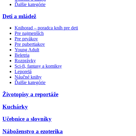
Ďalšie kategórie
Deti a mládež
Knihorad – poradca kníh pre deti
Pre najmenších
Pre prvákov
Pre pubertiakov
Young Adult
Beletria
Rozprávky
Sci-fi, fantasy a komiksy
Leporelá
Náučné knihy
Ďalšie kategórie
Životopisy a reportáže
Kuchárky
Učebnice a slovníky
Náboženstvo a ezoterika