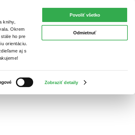
Povoliť všetko
a knihy,
ovala. Okrem
Odmietnuť
stále ho pre
u orientáciu.
dieľame aj s
Ďakujeme!
ngové
Zobraziť detaily