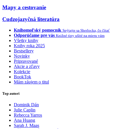
Mapy a cestovanie
Cudzojazyčná literatúra
Knihomoľský pomocník
Spýtajte sa Sherlocka, čo čítať
Odporúčame pre vás
Knižné tipy ušité na mieru vám
Všetky knihy
Knihy roka 2025
Bestsellery
Novinky
Pripravované
Akcie a zľavy
Kolekcie
BookTok
Mám záujem o titul
Top autori
Dominik Dán
Julie Caplin
Rebecca Yarros
Ana Huang
Sarah J. Maas