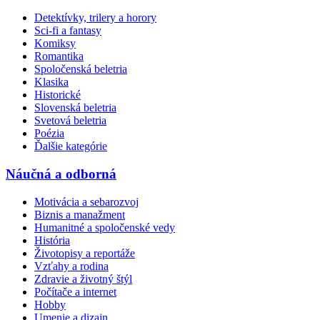
Detektívky, trilery a horory
Sci-fi a fantasy
Komiksy
Romantika
Spoločenská beletria
Klasika
Historické
Slovenská beletria
Svetová beletria
Poézia
Ďalšie kategórie
Náučná a odborná
Motivácia a sebarozvoj
Biznis a manažment
Humanitné a spoločenské vedy
História
Životopisy a reportáže
Vzťahy a rodina
Zdravie a životný štýl
Počítače a internet
Hobby
Umenie a dizajn