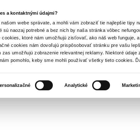
es a kontaktnými údajmi?
našom webe správate, a mohli vám zobraziť tie najlepšie tipy n
é sú naozaj potrebné a bez nich by naša stránka vôbec nefung
 cookies, ktoré nám umožňujú zisťovať, ako náš web funguje, a 
ačné cookies nám dovoľujú prispôsobovať stránku pre vašu lepši
zas umožňujú zobrazenie relevantnej reklamy. Niektoré údaje z
y nám pomohlo, keby sme mohli používať všetky tieto cookies. 
ersonalizačné
Analytické
Marketi