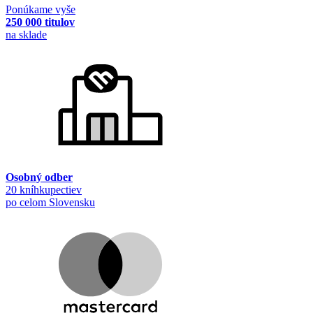
Ponúkame vyše
250 000 titulov
na sklade
Osobný odber
20 kníhkupectiev
po celom Slovensku