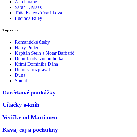
Ana Huang
Sarah J. Maas
Táňa Keleová Vasilková
Lucinda Riley
Top série
Romantické úteky
Harry Potter
Kapitán Stein a Notár Barbarič
Denník odvážneho bojka
Krimi Dominika Dána
Učím sa rozprávať
Duna
Smradi
Darčekové poukážky
Čítačky e-kníh
Vecičky od Martinusu
Káva, čaj a pochutiny