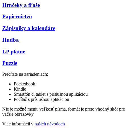
Hrnčeky a fľaše
Papiernictvo
Zápisníky a kalendáre
Hudba
LP platne
Puzzle
Prečítate na zariadeniach:
Pocketbook
Kindle
Smartfón či tablet s príslušnou aplikáciou
Počítač s príslušnou aplikáciou
Nie je možné meniť veľkosť písma, formát je preto vhodný skôr pre
väčšie obrazovky.
Viac informácií v
našich návodoch