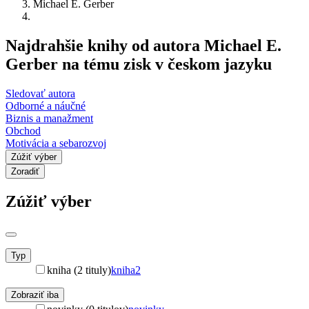
Michael E. Gerber
Najdrahšie knihy od autora Michael E.
Gerber na tému zisk v českom jazyku
Sledovať autora
Odborné a náučné
Biznis a manažment
Obchod
Motivácia a sebarozvoj
Zúžiť výber
Zoradiť
Zúžiť výber
Typ
kniha (2 tituly)
kniha
2
Zobraziť iba