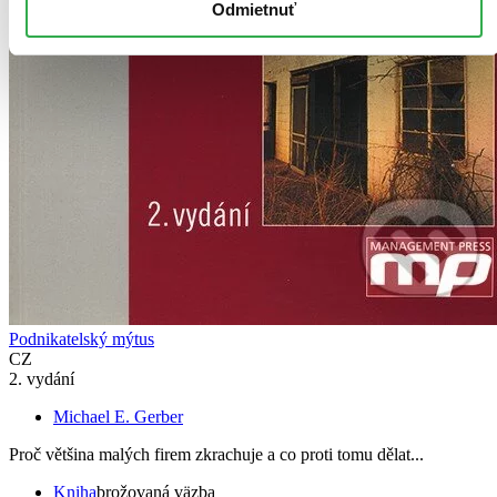
Odmietnuť
Podnikatelský mýtus
CZ
2. vydání
Michael E. Gerber
Proč většina malých firem zkrachuje a co proti tomu dělat...
Kniha
brožovaná väzba