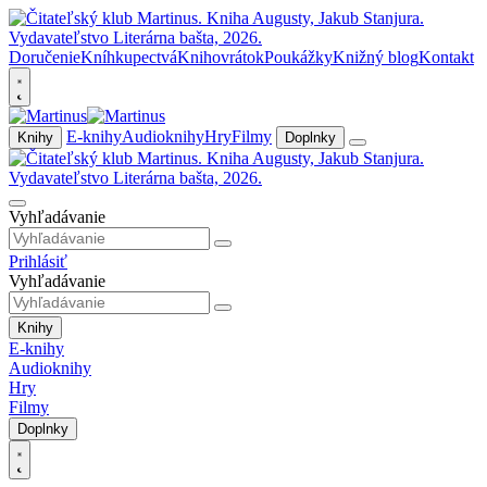
Doručenie
Kníhkupectvá
Knihovrátok
Poukážky
Knižný blog
Kontakt
E-knihy
Audioknihy
Hry
Filmy
Knihy
Doplnky
Vyhľadávanie
Prihlásiť
Vyhľadávanie
Knihy
E-knihy
Audioknihy
Hry
Filmy
Doplnky