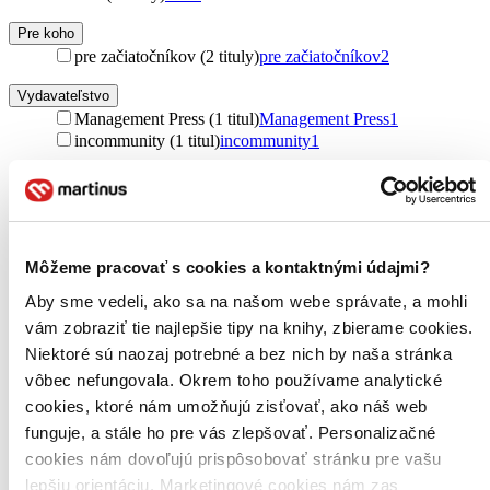
Pre koho
pre začiatočníkov (2 tituly)
pre začiatočníkov
2
Vydavateľstvo
Management Press (1 titul)
Management Press
1
incommunity (1 titul)
incommunity
1
Väzba
brožovaná väzba (2 tituly)
brožovaná väzba
2
Zúžiť výber
Môžeme pracovať s cookies a kontaktnými údajmi?
Zoradiť
Aby sme vedeli, ako sa na našom webe správate, a mohli
vám zobraziť tie najlepšie tipy na knihy, zbierame cookies.
Niektoré sú naozaj potrebné a bez nich by naša stránka
vôbec nefungovala. Okrem toho používame analytické
Bestsellery
cookies, ktoré nám umožňujú zisťovať, ako náš web
Top hodnotené
Novinky
funguje, a stále ho pre vás zlepšovať. Personalizačné
Najdrahšie
cookies nám dovoľujú prispôsobovať stránku pre vašu
Najlacnejšie
lepšiu orientáciu. Marketingové cookies nám zas