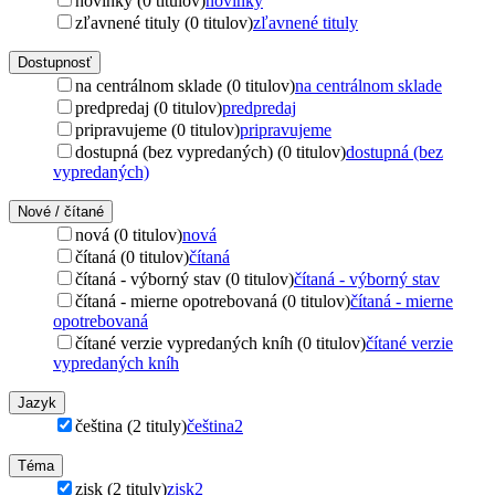
novinky (0 titulov)
novinky
zľavnené tituly (0 titulov)
zľavnené tituly
Dostupnosť
na centrálnom sklade (0 titulov)
na centrálnom sklade
predpredaj (0 titulov)
predpredaj
pripravujeme (0 titulov)
pripravujeme
dostupná (bez vypredaných) (0 titulov)
dostupná (bez
vypredaných)
Nové / čítané
nová (0 titulov)
nová
čítaná (0 titulov)
čítaná
čítaná - výborný stav (0 titulov)
čítaná - výborný stav
čítaná - mierne opotrebovaná (0 titulov)
čítaná - mierne
opotrebovaná
čítané verzie vypredaných kníh (0 titulov)
čítané verzie
vypredaných kníh
Jazyk
čeština (2 tituly)
čeština
2
Téma
zisk (2 tituly)
zisk
2