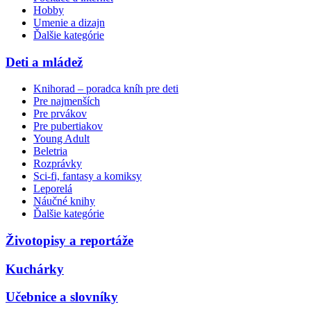
Hobby
Umenie a dizajn
Ďalšie kategórie
Deti a mládež
Knihorad – poradca kníh pre deti
Pre najmenších
Pre prvákov
Pre pubertiakov
Young Adult
Beletria
Rozprávky
Sci-fi, fantasy a komiksy
Leporelá
Náučné knihy
Ďalšie kategórie
Životopisy a reportáže
Kuchárky
Učebnice a slovníky