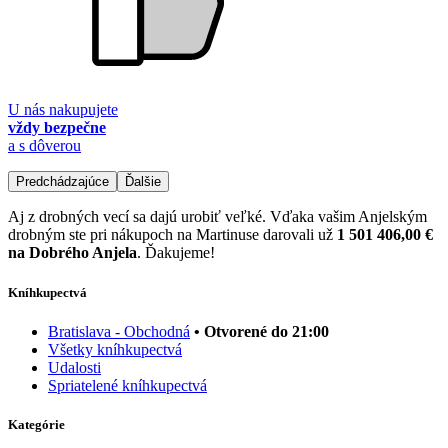
U nás nakupujete
vždy bezpečne
a s dôverou
Predchádzajúce
Ďalšie
Aj z drobných vecí sa dajú urobiť veľké. Vďaka vašim Anjelským
drobným ste pri nákupoch na Martinuse darovali už
1 501 406,00 €
na Dobrého Anjela
. Ďakujeme!
Kníhkupectvá
Bratislava - Obchodná
• Otvorené do 21:00
Všetky kníhkupectvá
Udalosti
Spriatelené kníhkupectvá
Kategórie