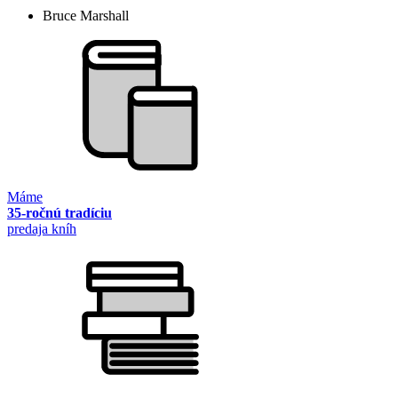
Bruce Marshall
Máme
35-ročnú tradíciu
predaja kníh