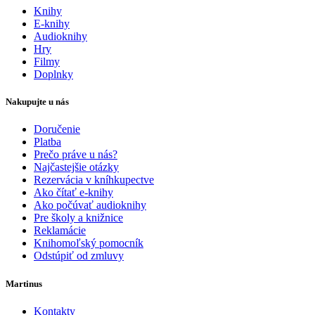
Knihy
E-knihy
Audioknihy
Hry
Filmy
Doplnky
Nakupujte u nás
Doručenie
Platba
Prečo práve u nás?
Najčastejšie otázky
Rezervácia v kníhkupectve
Ako čítať e-knihy
Ako počúvať audioknihy
Pre školy a knižnice
Reklamácie
Knihomoľský pomocník
Odstúpiť od zmluvy
Martinus
Kontakty