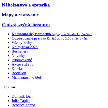
Náboženstvo a ezoterika
Mapy a cestovanie
Cudzojazyčná literatúra
Knihomoľský pomocník
Spýtajte sa Sherlocka, čo čítať
Odporúčame pre vás
Knižné tipy ušité na mieru vám
Všetky knihy
Knihy roka 2025
Bestsellery
Novinky
Pripravované
Akcie a zľavy
Kolekcie
BookTok
Mám záujem o titul
Top autori
Dominik Dán
Julie Caplin
Rebecca Yarros