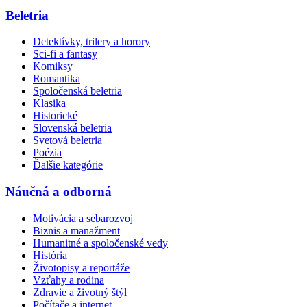
Beletria
Detektívky, trilery a horory
Sci-fi a fantasy
Komiksy
Romantika
Spoločenská beletria
Klasika
Historické
Slovenská beletria
Svetová beletria
Poézia
Ďalšie kategórie
Náučná a odborná
Motivácia a sebarozvoj
Biznis a manažment
Humanitné a spoločenské vedy
História
Životopisy a reportáže
Vzťahy a rodina
Zdravie a životný štýl
Počítače a internet