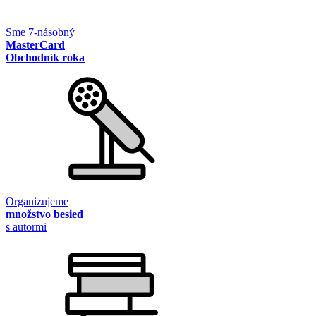
Sme 7-násobný
MasterCard
Obchodník roka
Organizujeme
množstvo besied
s autormi