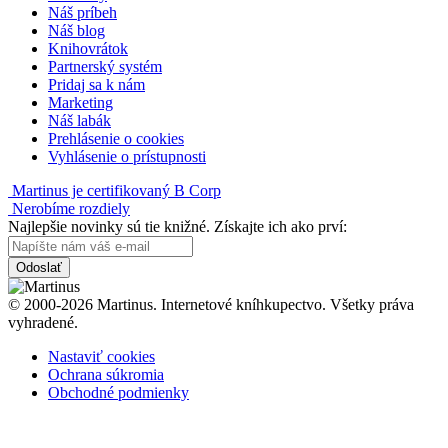
Náš príbeh
Náš blog
Knihovrátok
Partnerský systém
Pridaj sa k nám
Marketing
Náš labák
Prehlásenie o cookies
Vyhlásenie o prístupnosti
Martinus je certifikovaný B Corp
Nerobíme rozdiely
Najlepšie novinky sú tie knižné. Získajte ich ako prví:
Odoslať
© 2000-2026 Martinus. Internetové kníhkupectvo. Všetky práva
vyhradené.
Nastaviť cookies
Ochrana súkromia
Obchodné podmienky