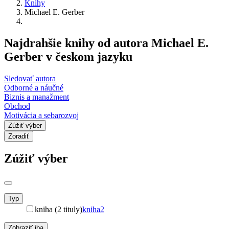
Knihy
Michael E. Gerber
Najdrahšie knihy od autora Michael E.
Gerber v českom jazyku
Sledovať autora
Odborné a náučné
Biznis a manažment
Obchod
Motivácia a sebarozvoj
Zúžiť výber
Zoradiť
Zúžiť výber
Typ
kniha (2 tituly)
kniha
2
Zobraziť iba