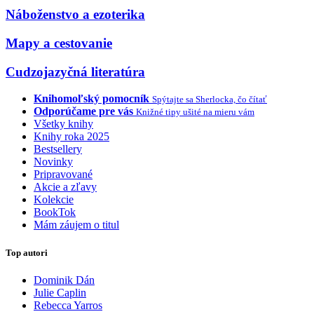
Náboženstvo a ezoterika
Mapy a cestovanie
Cudzojazyčná literatúra
Knihomoľský pomocník
Spýtajte sa Sherlocka, čo čítať
Odporúčame pre vás
Knižné tipy ušité na mieru vám
Všetky knihy
Knihy roka 2025
Bestsellery
Novinky
Pripravované
Akcie a zľavy
Kolekcie
BookTok
Mám záujem o titul
Top autori
Dominik Dán
Julie Caplin
Rebecca Yarros