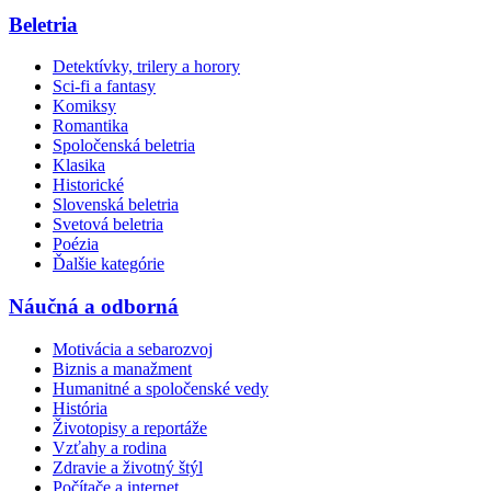
Beletria
Detektívky, trilery a horory
Sci-fi a fantasy
Komiksy
Romantika
Spoločenská beletria
Klasika
Historické
Slovenská beletria
Svetová beletria
Poézia
Ďalšie kategórie
Náučná a odborná
Motivácia a sebarozvoj
Biznis a manažment
Humanitné a spoločenské vedy
História
Životopisy a reportáže
Vzťahy a rodina
Zdravie a životný štýl
Počítače a internet