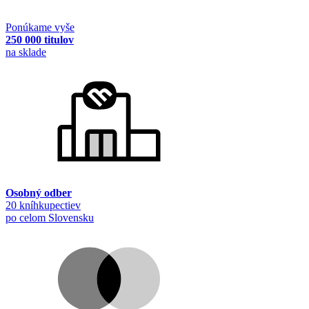
Ponúkame vyše
250 000 titulov
na sklade
Osobný odber
20 kníhkupectiev
po celom Slovensku