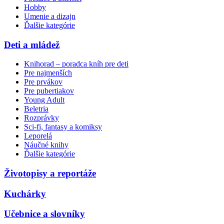
Hobby
Umenie a dizajn
Ďalšie kategórie
Deti a mládež
Knihorad – poradca kníh pre deti
Pre najmenších
Pre prvákov
Pre pubertiakov
Young Adult
Beletria
Rozprávky
Sci-fi, fantasy a komiksy
Leporelá
Náučné knihy
Ďalšie kategórie
Životopisy a reportáže
Kuchárky
Učebnice a slovníky