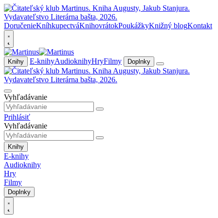
Doručenie
Kníhkupectvá
Knihovrátok
Poukážky
Knižný blog
Kontakt
E-knihy
Audioknihy
Hry
Filmy
Knihy
Doplnky
Vyhľadávanie
Prihlásiť
Vyhľadávanie
Knihy
E-knihy
Audioknihy
Hry
Filmy
Doplnky