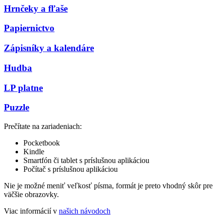
Hrnčeky a fľaše
Papiernictvo
Zápisníky a kalendáre
Hudba
LP platne
Puzzle
Prečítate na zariadeniach:
Pocketbook
Kindle
Smartfón či tablet s príslušnou aplikáciou
Počítač s príslušnou aplikáciou
Nie je možné meniť veľkosť písma, formát je preto vhodný skôr pre
väčšie obrazovky.
Viac informácií v
našich návodoch