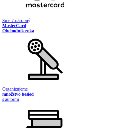
Sme 7-násobný
MasterCard
Obchodník roka
Organizujeme
množstvo besied
s autormi