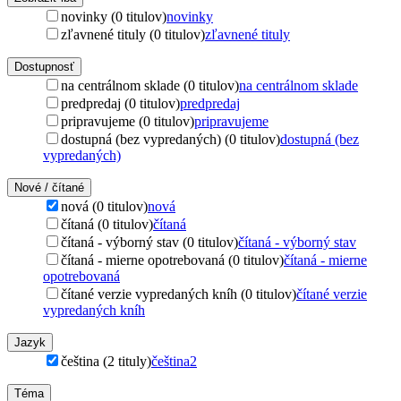
novinky (0 titulov)
novinky
zľavnené tituly (0 titulov)
zľavnené tituly
Dostupnosť
na centrálnom sklade (0 titulov)
na centrálnom sklade
predpredaj (0 titulov)
predpredaj
pripravujeme (0 titulov)
pripravujeme
dostupná (bez vypredaných) (0 titulov)
dostupná (bez
vypredaných)
Nové / čítané
nová (0 titulov)
nová
čítaná (0 titulov)
čítaná
čítaná - výborný stav (0 titulov)
čítaná - výborný stav
čítaná - mierne opotrebovaná (0 titulov)
čítaná - mierne
opotrebovaná
čítané verzie vypredaných kníh (0 titulov)
čítané verzie
vypredaných kníh
Jazyk
čeština (2 tituly)
čeština
2
Téma