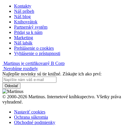
Kontakty
Náš príbeh
Náš blog
Knihovrátok
Partnerský systém
Pridaj sa k nám
Marketing
Náš labák
Prehlásenie o cookies
Vyhlásenie o prístupnosti
Martinus je certifikovaný B Corp
Nerobíme rozdiely
Najlepšie novinky sú tie knižné. Získajte ich ako prví:
Odoslať
© 2000-2026 Martinus. Internetové kníhkupectvo. Všetky práva
vyhradené.
Nastaviť cookies
Ochrana súkromia
Obchodné podmienky