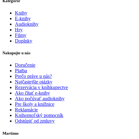
Kategórie
Knihy
E-knihy
Audioknihy
Hry
Filmy
Doplnky
Nakupujte u nás
Doručenie
Platba
Prečo práve u nás?
Najčastejšie otázky
Rezervácia v kníhkupectve
Ako čítať e-knihy
Ako počúvať audioknihy
Pre školy a knižnice
Reklamácie
Knihomoľský pomocník
Odstúpiť od zmluvy
Martinus