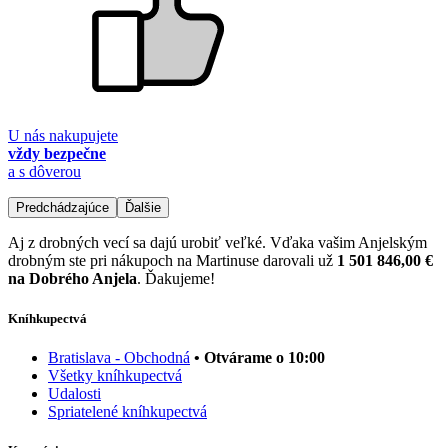
U nás nakupujete
vždy bezpečne
a s dôverou
Predchádzajúce
Ďalšie
Aj z drobných vecí sa dajú urobiť veľké. Vďaka vašim Anjelským
drobným ste pri nákupoch na Martinuse darovali už
1 501 846,00 €
na Dobrého Anjela
. Ďakujeme!
Kníhkupectvá
Bratislava - Obchodná
• Otvárame o 10:00
Všetky kníhkupectvá
Udalosti
Spriatelené kníhkupectvá