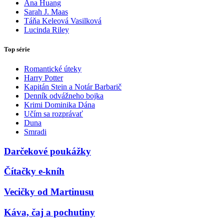
Ana Huang
Sarah J. Maas
Táňa Keleová Vasilková
Lucinda Riley
Top série
Romantické úteky
Harry Potter
Kapitán Stein a Notár Barbarič
Denník odvážneho bojka
Krimi Dominika Dána
Učím sa rozprávať
Duna
Smradi
Darčekové poukážky
Čítačky e-kníh
Vecičky od Martinusu
Káva, čaj a pochutiny