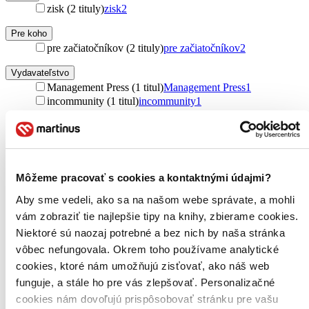
zisk (2 tituly)
zisk
2
Pre koho
pre začiatočníkov (2 tituly)
pre začiatočníkov
2
Vydavateľstvo
Management Press (1 titul)
Management Press
1
incommunity (1 titul)
incommunity
1
Väzba
brožovaná väzba (2 tituly)
brožovaná väzba
2
Zúžiť výber
Môžeme pracovať s cookies a kontaktnými údajmi?
Zoradiť
Aby sme vedeli, ako sa na našom webe správate, a mohli
vám zobraziť tie najlepšie tipy na knihy, zbierame cookies.
Niektoré sú naozaj potrebné a bez nich by naša stránka
vôbec nefungovala. Okrem toho používame analytické
Bestsellery
cookies, ktoré nám umožňujú zisťovať, ako náš web
Top hodnotené
funguje, a stále ho pre vás zlepšovať. Personalizačné
Novinky
Najdrahšie
cookies nám dovoľujú prispôsobovať stránku pre vašu