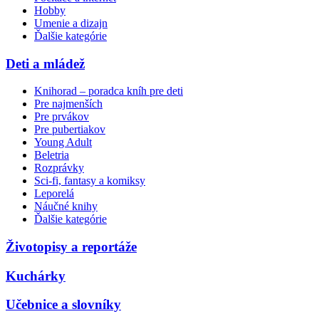
Hobby
Umenie a dizajn
Ďalšie kategórie
Deti a mládež
Knihorad – poradca kníh pre deti
Pre najmenších
Pre prvákov
Pre pubertiakov
Young Adult
Beletria
Rozprávky
Sci-fi, fantasy a komiksy
Leporelá
Náučné knihy
Ďalšie kategórie
Životopisy a reportáže
Kuchárky
Učebnice a slovníky