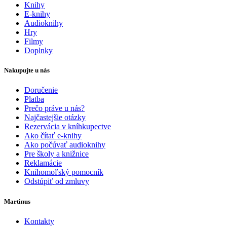
Knihy
E-knihy
Audioknihy
Hry
Filmy
Doplnky
Nakupujte u nás
Doručenie
Platba
Prečo práve u nás?
Najčastejšie otázky
Rezervácia v kníhkupectve
Ako čítať e-knihy
Ako počúvať audioknihy
Pre školy a knižnice
Reklamácie
Knihomoľský pomocník
Odstúpiť od zmluvy
Martinus
Kontakty