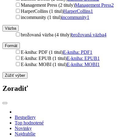
Management Press (2 tituly)
Management Press
2
HarperCollins (1 titul)
HarperCollins
1
incommunity (1 titul)
incommunity
1
Väzba
brožovaná väzba (4 tituly)
brožovaná väzba
4
Formát
E-kniha: PDF (1 titul)
E-kniha: PDF
1
E-kniha: EPUB (1 titul)
E-kniha: EPUB
1
E-kniha: MOBI (1 titul)
E-kniha: MOBI
1
Zúžiť výber
Zoradiť
Bestsellery
Top hodnotené
Novinky
Najdrahšie