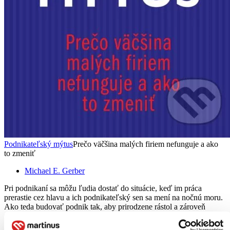
Podnikateľský mýtus
Prečo väčšina malých firiem nefunguje a ako
to zmeniť
Michael E. Gerber
Pri podnikaní sa môžu ľudia dostať do situácie, keď im práca
prerastie cez hlavu a ich podnikateľský sen sa mení na nočnú moru.
Ako teda budovať podnik tak, aby prirodzene rástol a zároveň
nespravil z vás svojho otroka? Uznávaný americký odborník na...