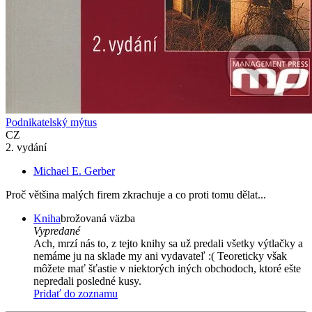
Podnikatelský mýtus
CZ
2. vydání
Michael E. Gerber
Proč většina malých firem zkrachuje a co proti tomu dělat...
Kniha
brožovaná väzba
Vypredané
Ach, mrzí nás to, z tejto knihy sa už predali všetky výtlačky a
nemáme ju na sklade my ani vydavateľ :( Teoreticky však
môžete mať šťastie v niektorých iných obchodoch, ktoré ešte
nepredali posledné kusy.
Pridať do zoznamu