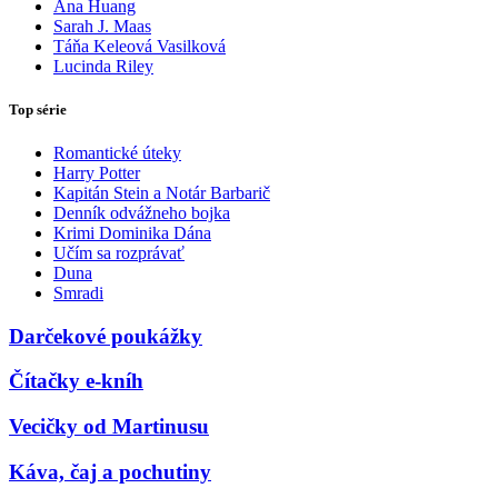
Ana Huang
Sarah J. Maas
Táňa Keleová Vasilková
Lucinda Riley
Top série
Romantické úteky
Harry Potter
Kapitán Stein a Notár Barbarič
Denník odvážneho bojka
Krimi Dominika Dána
Učím sa rozprávať
Duna
Smradi
Darčekové poukážky
Čítačky e-kníh
Vecičky od Martinusu
Káva, čaj a pochutiny