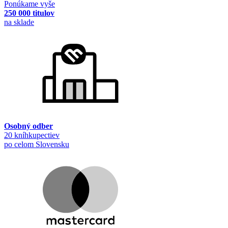
Ponúkame vyše
250 000 titulov
na sklade
Osobný odber
20 kníhkupectiev
po celom Slovensku