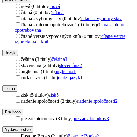
nová (0 titulov)
nová
čítaná (0 titulov)
čítaná
čítaná - výborný stav (0 titulov)
čítaná - výborný stav
čítaná - mierne opotrebovaná (0 titulov)
čítaná - mierne
opotrebovaná
čítané verzie vypredaných kníh (0 titulov)
čítané verzie
vypredaných kníh
Jazyk
čeština (3 tituly)
čeština
3
slovenčina (2 tituly)
slovenčina
2
angličtina (1 titul)
angličtina
1
cudzí jazyk (1 titul)
cudzí jazyk
1
Téma
zisk (5 titulov)
zisk
5
riadenie spoločnosti (2 tituly)
riadenie spoločnosti
2
Pre koho
pre začiatočníkov (3 tituly)
pre začiatočníkov
3
Vydavateľstvo
Eastone Books (2 tituly)
Eastone Books
2