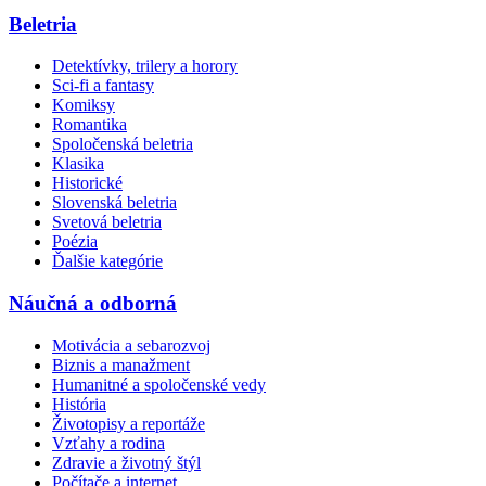
Beletria
Detektívky, trilery a horory
Sci-fi a fantasy
Komiksy
Romantika
Spoločenská beletria
Klasika
Historické
Slovenská beletria
Svetová beletria
Poézia
Ďalšie kategórie
Náučná a odborná
Motivácia a sebarozvoj
Biznis a manažment
Humanitné a spoločenské vedy
História
Životopisy a reportáže
Vzťahy a rodina
Zdravie a životný štýl
Počítače a internet