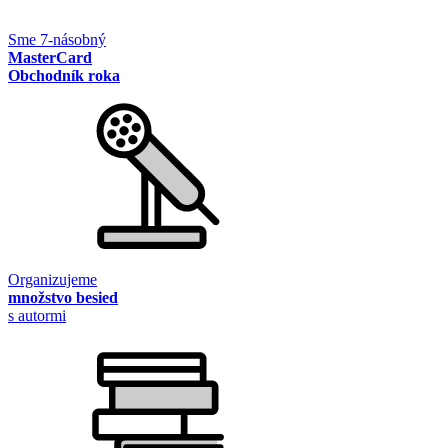
Sme 7-násobný
MasterCard
Obchodník roka
Organizujeme
množstvo besied
s autormi