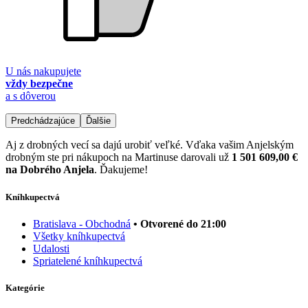
U nás nakupujete
vždy bezpečne
a s dôverou
Predchádzajúce
Ďalšie
Aj z drobných vecí sa dajú urobiť veľké. Vďaka vašim Anjelským
drobným ste pri nákupoch na Martinuse darovali už
1 501 609,00 €
na Dobrého Anjela
. Ďakujeme!
Kníhkupectvá
Bratislava - Obchodná
• Otvorené do 21:00
Všetky kníhkupectvá
Udalosti
Spriatelené kníhkupectvá
Kategórie