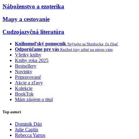
Náboženstvo a ezoterika
Mapy a cestovanie
Cudzojazyčná literatúra
Knihomoľský pomocník
Spýtajte sa Sherlocka, čo čítať
Odporúčame pre vás
Knižné tipy ušité na mieru vám
Všetky knihy
Knihy roka 2025
Bestsellery
Novinky
Pripravované
Akcie a zľavy
Kolekcie
BookTok
Mám záujem o titul
Top autori
Dominik Dán
Julie Caplin
Rebecca Yarros