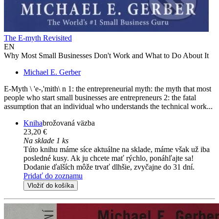
The E-myth Revisited
EN
Why Most Small Businesses Don't Work and What to Do About It
Michael E. Gerber
E-Myth \ 'e-,'mith\ n 1: the entrepreneurial myth: the myth that most
people who start small businesses are entrepreneurs 2: the fatal
assumption that an individual who understands the technical work...
Kniha
brožovaná väzba
23,20 €
Na sklade 1 ks
Túto knihu máme síce aktuálne na sklade, máme však už iba
posledné kusy. Ak ju chcete mať rýchlo, ponáhľajte sa!
Dodanie ďalších môže trvať dlhšie, zvyčajne do 31 dní.
Pridať do zoznamu
Vložiť do košíka