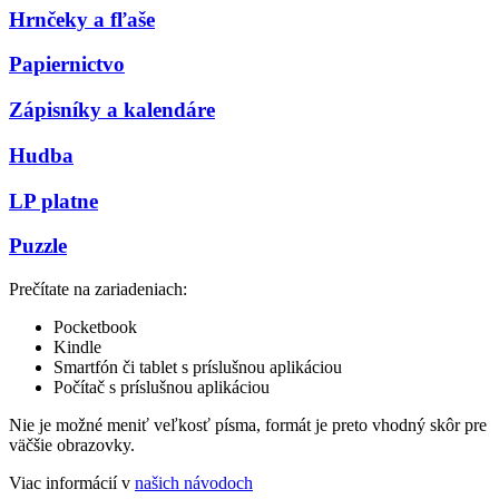
Hrnčeky a fľaše
Papiernictvo
Zápisníky a kalendáre
Hudba
LP platne
Puzzle
Prečítate na zariadeniach:
Pocketbook
Kindle
Smartfón či tablet s príslušnou aplikáciou
Počítač s príslušnou aplikáciou
Nie je možné meniť veľkosť písma, formát je preto vhodný skôr pre
väčšie obrazovky.
Viac informácií v
našich návodoch