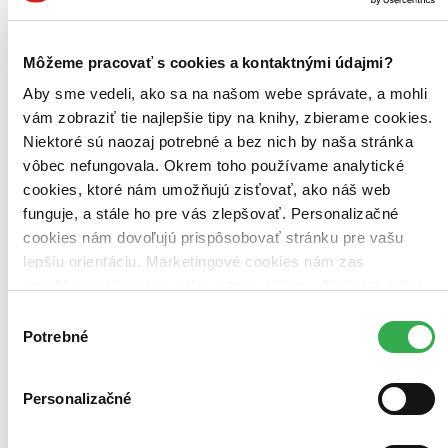
Kniha
brožovaná väzba
12,80 €
Na sklade 2 ks
Túto knihu máme síce aktuálne na sklade, máme však už iba
Môžeme pracovať s cookies a kontaktnými údajmi?
posledné kusy. Ak ju chcete mať rýchlo, ponáhľajte sa!
Aby sme vedeli, ako sa na našom webe správate, a mohli
Dodanie ďalších môže trvať dlhšie, zvyčajne do 17 dní.
Pridať do zoznamu
vám zobraziť tie najlepšie tipy na knihy, zbierame cookies.
Vložiť do košíka
Niektoré sú naozaj potrebné a bez nich by naša stránka
E-kniha
PDF
EPUB
MOBI
vôbec nefungovala. Okrem toho používame analytické
6,95 €
cookies, ktoré nám umožňujú zisťovať, ako náš web
Ihneď na stiahnutie
Máte čítačku, tablet alebo mobil? Stiahnite si do nich e-knihu:
funguje, a stále ho pre vás zlepšovať. Personalizačné
budete ju mať hneď a ešte aj ušetríte život stromom. Viac
cookies nám dovoľujú prispôsobovať stránku pre vašu
informácii o e-knihách
nájdete tu
.
lepšiu orientáciu. Marketingové cookies nám zas
Pridať do zoznamu
umožňujú zobrazenie relevantnej reklamy. Niektoré údaje
Vložiť do košíka
zdieľame aj s tretími stranami. Veľmi by nám pomohlo,
Výber
keby sme mohli používať všetky tieto cookies. Ďakujeme!
Potrebné
súhlasu
Personalizačné