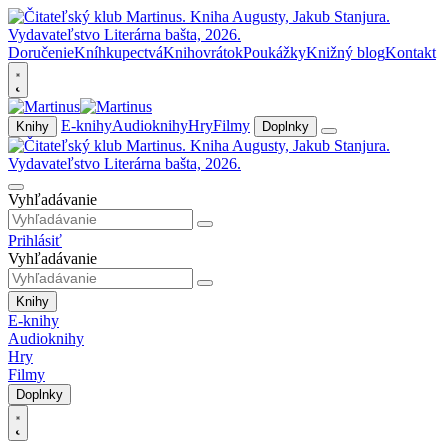
Doručenie
Kníhkupectvá
Knihovrátok
Poukážky
Knižný blog
Kontakt
E-knihy
Audioknihy
Hry
Filmy
Knihy
Doplnky
Vyhľadávanie
Prihlásiť
Vyhľadávanie
Knihy
E-knihy
Audioknihy
Hry
Filmy
Doplnky