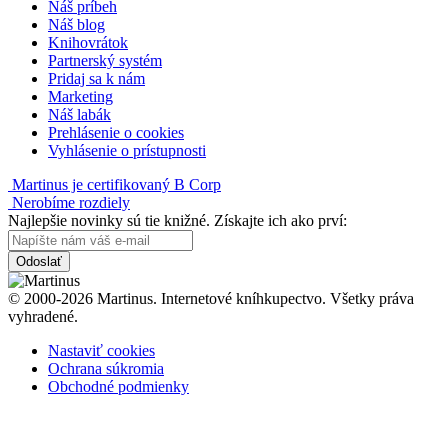
Náš príbeh
Náš blog
Knihovrátok
Partnerský systém
Pridaj sa k nám
Marketing
Náš labák
Prehlásenie o cookies
Vyhlásenie o prístupnosti
Martinus je certifikovaný B Corp
Nerobíme rozdiely
Najlepšie novinky sú tie knižné. Získajte ich ako prví:
Odoslať
© 2000-2026 Martinus. Internetové kníhkupectvo. Všetky práva
vyhradené.
Nastaviť cookies
Ochrana súkromia
Obchodné podmienky