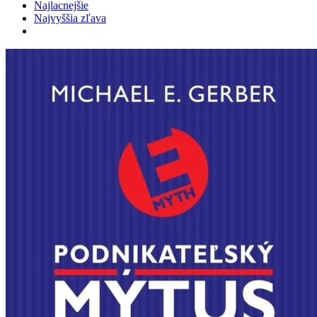
Najlacnejšie
Najvyššia zľava