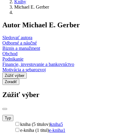
Knihy
Michael E. Gerber
Autor Michael E. Gerber
Sledovať autora
Odborné a náučné
Biznis a manažment
Obchod
Podnikanie
Financie, investovanie a bankovníctvo
Motivácia a sebarozvoj
Zúžiť výber
Zoradiť
Zúžiť výber
Typ
kniha (5 titulov)
kniha
5
e-kniha (1 titul)
e-kniha
1