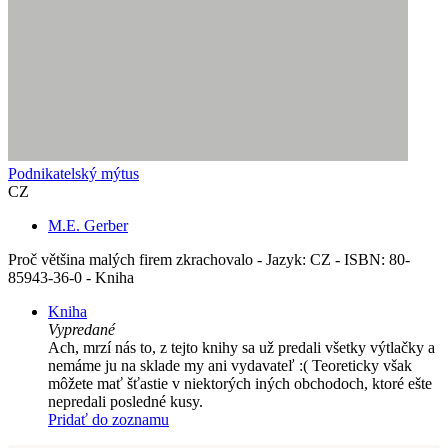
Podnikatelský mýtus
CZ
M.E. Gerber
Proč většina malých firem zkrachovalo - Jazyk: CZ - ISBN: 80-
85943-36-0 - Kniha
Kniha
Vypredané
Ach, mrzí nás to, z tejto knihy sa už predali všetky výtlačky a
nemáme ju na sklade my ani vydavateľ :( Teoreticky však
môžete mať šťastie v niektorých iných obchodoch, ktoré ešte
nepredali posledné kusy.
Pridať do zoznamu