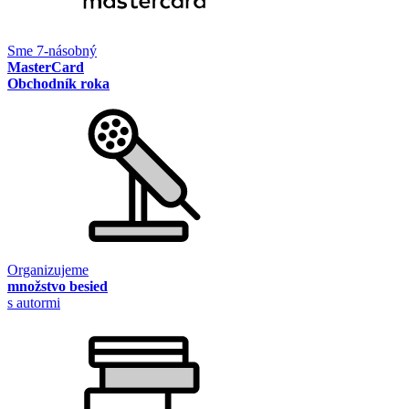
Sme 7-násobný
MasterCard
Obchodník roka
Organizujeme
množstvo besied
s autormi