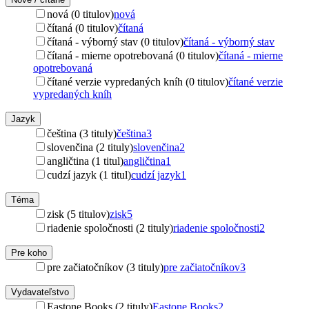
nová (0 titulov)
nová
čítaná (0 titulov)
čítaná
čítaná - výborný stav (0 titulov)
čítaná - výborný stav
čítaná - mierne opotrebovaná (0 titulov)
čítaná - mierne
opotrebovaná
čítané verzie vypredaných kníh (0 titulov)
čítané verzie
vypredaných kníh
Jazyk
čeština (3 tituly)
čeština
3
slovenčina (2 tituly)
slovenčina
2
angličtina (1 titul)
angličtina
1
cudzí jazyk (1 titul)
cudzí jazyk
1
Téma
zisk (5 titulov)
zisk
5
riadenie spoločnosti (2 tituly)
riadenie spoločnosti
2
Pre koho
pre začiatočníkov (3 tituly)
pre začiatočníkov
3
Vydavateľstvo
Eastone Books (2 tituly)
Eastone Books
2