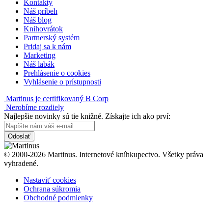
Kontakty
Náš príbeh
Náš blog
Knihovrátok
Partnerský systém
Pridaj sa k nám
Marketing
Náš labák
Prehlásenie o cookies
Vyhlásenie o prístupnosti
Martinus je certifikovaný B Corp
Nerobíme rozdiely
Najlepšie novinky sú tie knižné. Získajte ich ako prví:
Odoslať
© 2000-2026 Martinus. Internetové kníhkupectvo. Všetky práva
vyhradené.
Nastaviť cookies
Ochrana súkromia
Obchodné podmienky