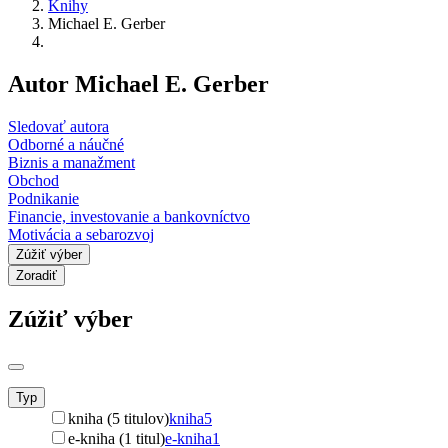
Knihy
Michael E. Gerber
Autor Michael E. Gerber
Sledovať autora
Odborné a náučné
Biznis a manažment
Obchod
Podnikanie
Financie, investovanie a bankovníctvo
Motivácia a sebarozvoj
Zúžiť výber
Zoradiť
Zúžiť výber
Typ
kniha (5 titulov)
kniha
5
e-kniha (1 titul)
e-kniha
1