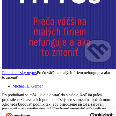
Podnikateľský mýtus
Prečo väčšina malých firiem nefunguje a ako
to zmeniť
Michael E. Gerber
Pri podnikaní sa môžu ľudia dostať do situácie, keď im práca
prerastie cez hlavu a ich podnikateľský sen sa mení na nočnú moru.
Ako teda budovať podnik tak, aby prirodzene rástol a zároveň
nespravil z vás svojho otroka? Uznávaný americký odborník na...