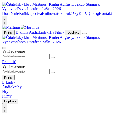
Doručenie
Kníhkupectvá
Knihovrátok
Poukážky
Knižný blog
Kontakt
E-knihy
Audioknihy
Hry
Filmy
Knihy
Doplnky
Vyhľadávanie
Prihlásiť
Vyhľadávanie
Knihy
E-knihy
Audioknihy
Hry
Filmy
Doplnky