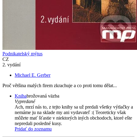
Podnikatelský mýtus
CZ
2. vydání
Michael E. Gerber
Proč většina malých firem zkrachuje a co proti tomu dělat...
Kniha
brožovaná väzba
Vypredané
Ach, mrzí nás to, z tejto knihy sa už predali všetky výtlačky a
nemáme ju na sklade my ani vydavateľ :( Teoreticky však
môžete mať šťastie v niektorých iných obchodoch, ktoré ešte
nepredali posledné kusy.
Pridať do zoznamu