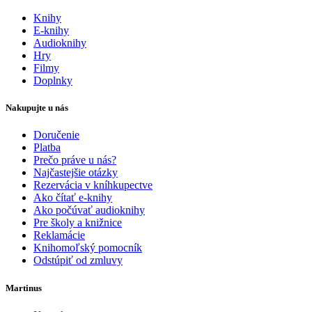
Knihy
E-knihy
Audioknihy
Hry
Filmy
Doplnky
Nakupujte u nás
Doručenie
Platba
Prečo práve u nás?
Najčastejšie otázky
Rezervácia v kníhkupectve
Ako čítať e-knihy
Ako počúvať audioknihy
Pre školy a knižnice
Reklamácie
Knihomoľský pomocník
Odstúpiť od zmluvy
Martinus