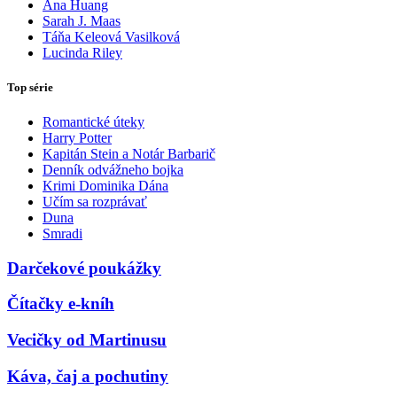
Ana Huang
Sarah J. Maas
Táňa Keleová Vasilková
Lucinda Riley
Top série
Romantické úteky
Harry Potter
Kapitán Stein a Notár Barbarič
Denník odvážneho bojka
Krimi Dominika Dána
Učím sa rozprávať
Duna
Smradi
Darčekové poukážky
Čítačky e-kníh
Vecičky od Martinusu
Káva, čaj a pochutiny