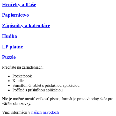
Hrnčeky a fľaše
Papiernictvo
Zápisníky a kalendáre
Hudba
LP platne
Puzzle
Prečítate na zariadeniach:
Pocketbook
Kindle
Smartfón či tablet s príslušnou aplikáciou
Počítač s príslušnou aplikáciou
Nie je možné meniť veľkosť písma, formát je preto vhodný skôr pre
väčšie obrazovky.
Viac informácií v
našich návodoch