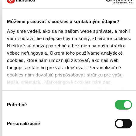
Kniha
brožovaná väzba
12,80 €
Na sklade 2 ks
Túto knihu máme síce aktuálne na sklade, máme však už iba
Môžeme pracovať s cookies a kontaktnými údajmi?
posledné kusy. Ak ju chcete mať rýchlo, ponáhľajte sa!
Dodanie ďalších môže trvať dlhšie, zvyčajne do 16 dní.
Aby sme vedeli, ako sa na našom webe správate, a mohli
Pridať do zoznamu
vám zobraziť tie najlepšie tipy na knihy, zbierame cookies.
Vložiť do košíka
Niektoré sú naozaj potrebné a bez nich by naša stránka
E-kniha
PDF
EPUB
MOBI
vôbec nefungovala. Okrem toho používame analytické
6,95 €
Ihneď na stiahnutie
cookies, ktoré nám umožňujú zisťovať, ako náš web
Máte čítačku, tablet alebo mobil? Stiahnite si do nich e-knihu:
funguje, a stále ho pre vás zlepšovať. Personalizačné
budete ju mať hneď a ešte aj ušetríte život stromom. Viac
cookies nám dovoľujú prispôsobovať stránku pre vašu
informácii o e-knihách
nájdete tu
.
Pridať do zoznamu
lepšiu orientáciu. Marketingové cookies nám zas
Vložiť do košíka
umožňujú zobrazenie relevantnej reklamy. Niektoré údaje
zdieľame aj s tretími stranami. Veľmi by nám pomohlo,
Výber
keby sme mohli používať všetky tieto cookies. Ďakujeme!
Potrebné
súhlasu
Personalizačné