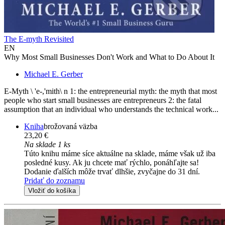
The E-myth Revisited
EN
Why Most Small Businesses Don't Work and What to Do About It
Michael E. Gerber
E-Myth \ 'e-,'mith\ n 1: the entrepreneurial myth: the myth that most
people who start small businesses are entrepreneurs 2: the fatal
assumption that an individual who understands the technical work...
Kniha
brožovaná väzba
23,20 €
Na sklade 1 ks
Túto knihu máme síce aktuálne na sklade, máme však už iba
posledné kusy. Ak ju chcete mať rýchlo, ponáhľajte sa!
Dodanie ďalších môže trvať dlhšie, zvyčajne do 31 dní.
Pridať do zoznamu
Vložiť do košíka