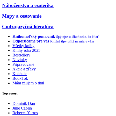
Náboženstvo a ezoterika
Mapy a cestovanie
Cudzojazyčná literatúra
Knihomoľský pomocník
Spýtajte sa Sherlocka, čo čítať
Odporúčame pre vás
Knižné tipy ušité na mieru vám
Všetky knihy
Knihy roka 2025
Bestsellery
Novinky
Pripravované
Akcie a zľavy
Kolekcie
BookTok
Mám záujem o titul
Top autori
Dominik Dán
Julie Caplin
Rebecca Yarros