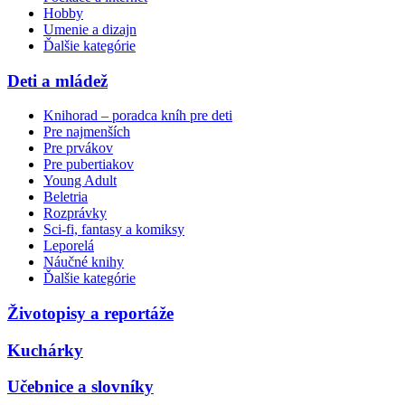
Hobby
Umenie a dizajn
Ďalšie kategórie
Deti a mládež
Knihorad – poradca kníh pre deti
Pre najmenších
Pre prvákov
Pre pubertiakov
Young Adult
Beletria
Rozprávky
Sci-fi, fantasy a komiksy
Leporelá
Náučné knihy
Ďalšie kategórie
Životopisy a reportáže
Kuchárky
Učebnice a slovníky