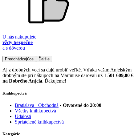
U nás nakupujete
vždy bezpečne
a s dôverou
Predchádzajúce
Ďalšie
Aj z drobných vecí sa dajú urobiť veľké. Vďaka vašim Anjelským
drobným ste pri nákupoch na Martinuse darovali už
1 501 609,00 €
na Dobrého Anjela
. Ďakujeme!
Kníhkupectvá
Bratislava - Obchodná
• Otvorené do 20:00
Všetky kníhkupectvá
Udalosti
Spriatelené kníhkupectvá
Kategórie