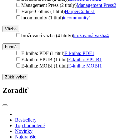
Management Press (2 tituly)
Management Press
2
HarperCollins (1 titul)
HarperCollins
1
incommunity (1 titul)
incommunity
1
Väzba
brožovaná väzba (4 tituly)
brožovaná väzba
4
Formát
E-kniha: PDF (1 titul)
E-kniha: PDF
1
E-kniha: EPUB (1 titul)
E-kniha: EPUB
1
E-kniha: MOBI (1 titul)
E-kniha: MOBI
1
Zúžiť výber
Zoradiť
Bestsellery
Top hodnotené
Novinky
Najdrahšie