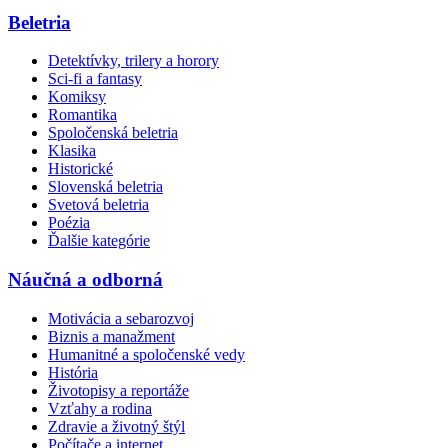
Beletria
Detektívky, trilery a horory
Sci-fi a fantasy
Komiksy
Romantika
Spoločenská beletria
Klasika
Historické
Slovenská beletria
Svetová beletria
Poézia
Ďalšie kategórie
Náučná a odborná
Motivácia a sebarozvoj
Biznis a manažment
Humanitné a spoločenské vedy
História
Životopisy a reportáže
Vzťahy a rodina
Zdravie a životný štýl
Počítače a internet