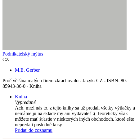
Podnikatelský mýtus
CZ
M.E. Gerber
Proč většina malých firem zkrachovalo - Jazyk: CZ - ISBN: 80-
85943-36-0 - Kniha
Kniha
Vypredané
Ach, mrzí nás to, z tejto knihy sa už predali všetky výtlačky a
nemáme ju na sklade my ani vydavateľ :( Teoreticky však
môžete mať šťastie v niektorých iných obchodoch, ktoré ešte
nepredali posledné kusy.
Pridať do zoznamu