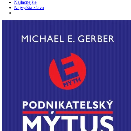
Najlacnejšie
Najvyššia zľava