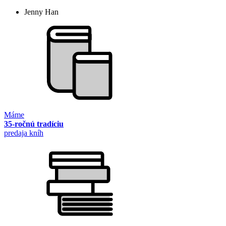
Jenny Han
Máme
35-ročnú tradíciu
predaja kníh