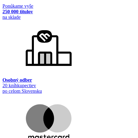
Ponúkame vyše
250 000 titulov
na sklade
Osobný odber
20 kníhkupectiev
po celom Slovensku