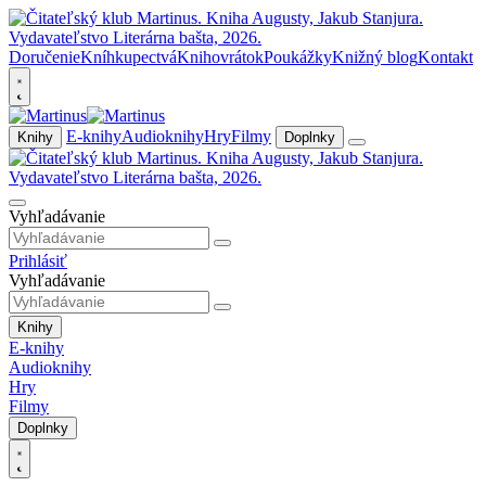
Doručenie
Kníhkupectvá
Knihovrátok
Poukážky
Knižný blog
Kontakt
E-knihy
Audioknihy
Hry
Filmy
Knihy
Doplnky
Vyhľadávanie
Prihlásiť
Vyhľadávanie
Knihy
E-knihy
Audioknihy
Hry
Filmy
Doplnky