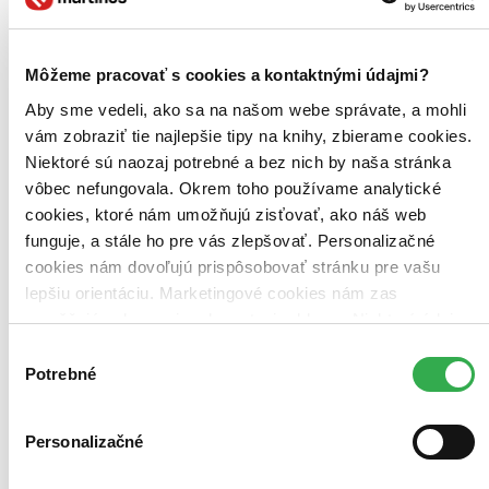
Kniha
brožovaná väzba
12,80 €
Na sklade 2 ks
Túto knihu máme síce aktuálne na sklade, máme však už iba
Môžeme pracovať s cookies a kontaktnými údajmi?
posledné kusy. Ak ju chcete mať rýchlo, ponáhľajte sa!
Dodanie ďalších môže trvať dlhšie, zvyčajne do 16 dní.
Aby sme vedeli, ako sa na našom webe správate, a mohli
Pridať do zoznamu
vám zobraziť tie najlepšie tipy na knihy, zbierame cookies.
Vložiť do košíka
Niektoré sú naozaj potrebné a bez nich by naša stránka
E-kniha
PDF
EPUB
MOBI
vôbec nefungovala. Okrem toho používame analytické
6,95 €
Ihneď na stiahnutie
cookies, ktoré nám umožňujú zisťovať, ako náš web
Máte čítačku, tablet alebo mobil? Stiahnite si do nich e-knihu:
funguje, a stále ho pre vás zlepšovať. Personalizačné
budete ju mať hneď a ešte aj ušetríte život stromom. Viac
cookies nám dovoľujú prispôsobovať stránku pre vašu
informácii o e-knihách
nájdete tu
.
Pridať do zoznamu
lepšiu orientáciu. Marketingové cookies nám zas
Vložiť do košíka
umožňujú zobrazenie relevantnej reklamy. Niektoré údaje
zdieľame aj s tretími stranami. Veľmi by nám pomohlo,
Výber
keby sme mohli používať všetky tieto cookies. Ďakujeme!
Potrebné
súhlasu
Personalizačné