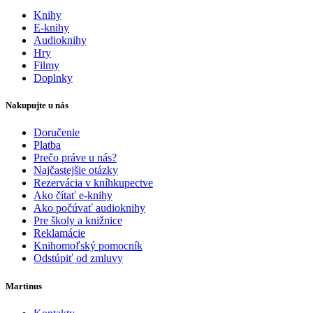
Knihy
E-knihy
Audioknihy
Hry
Filmy
Doplnky
Nakupujte u nás
Doručenie
Platba
Prečo práve u nás?
Najčastejšie otázky
Rezervácia v kníhkupectve
Ako čítať e-knihy
Ako počúvať audioknihy
Pre školy a knižnice
Reklamácie
Knihomoľský pomocník
Odstúpiť od zmluvy
Martinus