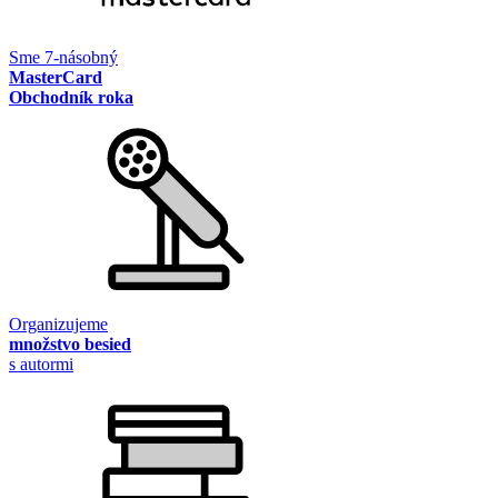
Sme 7-násobný
MasterCard
Obchodník roka
Organizujeme
množstvo besied
s autormi