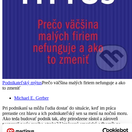
Podnikateľský mýtus
Prečo väčšina malých firiem nefunguje a ako
to zmeniť
Michael E. Gerber
Pri podnikaní sa môžu ľudia dostať do situácie, keď im práca
prerastie cez hlavu a ich podnikateľský sen sa mení na nočnú moru.
Ako teda budovať podnik tak, aby prirodzene rástol a zároveň
nespravil z vás svojho otroka? Uznávaný americký odborník na...