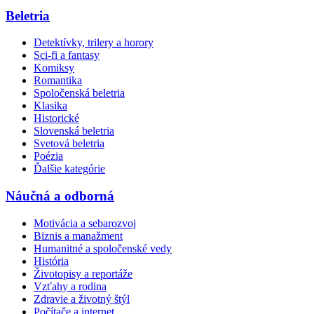
Beletria
Detektívky, trilery a horory
Sci-fi a fantasy
Komiksy
Romantika
Spoločenská beletria
Klasika
Historické
Slovenská beletria
Svetová beletria
Poézia
Ďalšie kategórie
Náučná a odborná
Motivácia a sebarozvoj
Biznis a manažment
Humanitné a spoločenské vedy
História
Životopisy a reportáže
Vzťahy a rodina
Zdravie a životný štýl
Počítače a internet