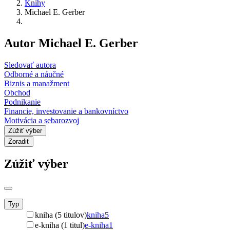
Knihy
Michael E. Gerber
Autor Michael E. Gerber
Sledovať autora
Odborné a náučné
Biznis a manažment
Obchod
Podnikanie
Financie, investovanie a bankovníctvo
Motivácia a sebarozvoj
Zúžiť výber
Zoradiť
Zúžiť výber
Typ
kniha (5 titulov)
kniha
5
e-kniha (1 titul)
e-kniha
1