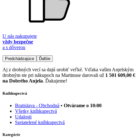
U nás nakupujete
vždy bezpečne
a s dôverou
Predchádzajúce
Ďalšie
Aj z drobných vecí sa dajú urobiť veľké. Vďaka vašim Anjelským
drobným ste pri nákupoch na Martinuse darovali už
1 501 609,00 €
na Dobrého Anjela
. Ďakujeme!
Kníhkupectvá
Bratislava - Obchodná
• Otvárame o 10:00
Všetky kníhkupectvá
Udalosti
Spriatelené kníhkupectvá
Kategórie