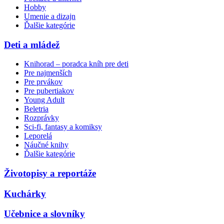
Hobby
Umenie a dizajn
Ďalšie kategórie
Deti a mládež
Knihorad – poradca kníh pre deti
Pre najmenších
Pre prvákov
Pre pubertiakov
Young Adult
Beletria
Rozprávky
Sci-fi, fantasy a komiksy
Leporelá
Náučné knihy
Ďalšie kategórie
Životopisy a reportáže
Kuchárky
Učebnice a slovníky