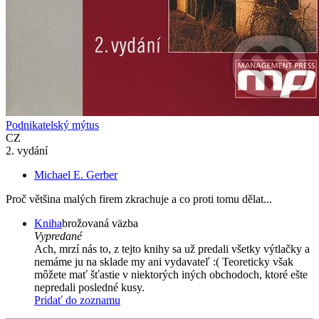
Podnikatelský mýtus
CZ
2. vydání
Michael E. Gerber
Proč většina malých firem zkrachuje a co proti tomu dělat...
Kniha
brožovaná väzba
Vypredané
Ach, mrzí nás to, z tejto knihy sa už predali všetky výtlačky a
nemáme ju na sklade my ani vydavateľ :( Teoreticky však
môžete mať šťastie v niektorých iných obchodoch, ktoré ešte
nepredali posledné kusy.
Pridať do zoznamu