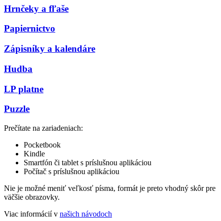
Hrnčeky a fľaše
Papiernictvo
Zápisníky a kalendáre
Hudba
LP platne
Puzzle
Prečítate na zariadeniach:
Pocketbook
Kindle
Smartfón či tablet s príslušnou aplikáciou
Počítač s príslušnou aplikáciou
Nie je možné meniť veľkosť písma, formát je preto vhodný skôr pre
väčšie obrazovky.
Viac informácií v
našich návodoch