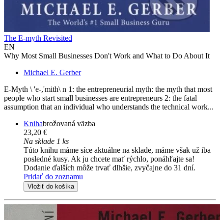
The E-myth Revisited
EN
Why Most Small Businesses Don't Work and What to Do About It
Michael E. Gerber
E-Myth \ 'e-,'mith\ n 1: the entrepreneurial myth: the myth that most
people who start small businesses are entrepreneurs 2: the fatal
assumption that an individual who understands the technical work...
Kniha
brožovaná väzba
23,20 €
Na sklade 1 ks
Túto knihu máme síce aktuálne na sklade, máme však už iba
posledné kusy. Ak ju chcete mať rýchlo, ponáhľajte sa!
Dodanie ďalších môže trvať dlhšie, zvyčajne do 31 dní.
Pridať do zoznamu
Vložiť do košíka