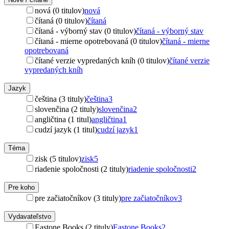
nová (0 titulov)
nová
čítaná (0 titulov)
čítaná
čítaná - výborný stav (0 titulov)
čítaná - výborný stav
čítaná - mierne opotrebovaná (0 titulov)
čítaná - mierne
opotrebovaná
čítané verzie vypredaných kníh (0 titulov)
čítané verzie
vypredaných kníh
Jazyk
čeština (3 tituly)
čeština
3
slovenčina (2 tituly)
slovenčina
2
angličtina (1 titul)
angličtina
1
cudzí jazyk (1 titul)
cudzí jazyk
1
Téma
zisk (5 titulov)
zisk
5
riadenie spoločnosti (2 tituly)
riadenie spoločnosti
2
Pre koho
pre začiatočníkov (3 tituly)
pre začiatočníkov
3
Vydavateľstvo
Eastone Books (2 tituly)
Eastone Books
2