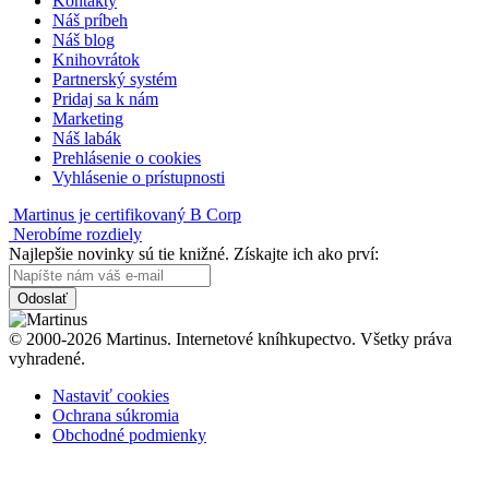
Kontakty
Náš príbeh
Náš blog
Knihovrátok
Partnerský systém
Pridaj sa k nám
Marketing
Náš labák
Prehlásenie o cookies
Vyhlásenie o prístupnosti
Martinus je certifikovaný B Corp
Nerobíme rozdiely
Najlepšie novinky sú tie knižné. Získajte ich ako prví:
Odoslať
© 2000-2026 Martinus. Internetové kníhkupectvo. Všetky práva
vyhradené.
Nastaviť cookies
Ochrana súkromia
Obchodné podmienky