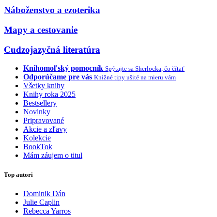
Náboženstvo a ezoterika
Mapy a cestovanie
Cudzojazyčná literatúra
Knihomoľský pomocník
Spýtajte sa Sherlocka, čo čítať
Odporúčame pre vás
Knižné tipy ušité na mieru vám
Všetky knihy
Knihy roka 2025
Bestsellery
Novinky
Pripravované
Akcie a zľavy
Kolekcie
BookTok
Mám záujem o titul
Top autori
Dominik Dán
Julie Caplin
Rebecca Yarros