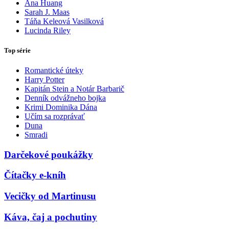
Ana Huang
Sarah J. Maas
Táňa Keleová Vasilková
Lucinda Riley
Top série
Romantické úteky
Harry Potter
Kapitán Stein a Notár Barbarič
Denník odvážneho bojka
Krimi Dominika Dána
Učím sa rozprávať
Duna
Smradi
Darčekové poukážky
Čítačky e-kníh
Vecičky od Martinusu
Káva, čaj a pochutiny