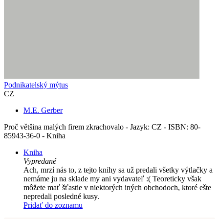
Podnikatelský mýtus
CZ
M.E. Gerber
Proč většina malých firem zkrachovalo - Jazyk: CZ - ISBN: 80-
85943-36-0 - Kniha
Kniha
Vypredané
Ach, mrzí nás to, z tejto knihy sa už predali všetky výtlačky a
nemáme ju na sklade my ani vydavateľ :( Teoreticky však
môžete mať šťastie v niektorých iných obchodoch, ktoré ešte
nepredali posledné kusy.
Pridať do zoznamu