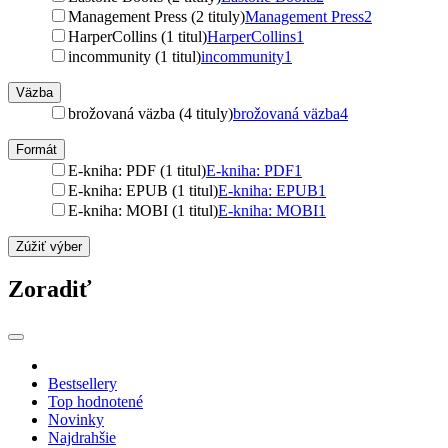
Management Press (2 tituly)
Management Press
2
HarperCollins (1 titul)
HarperCollins
1
incommunity (1 titul)
incommunity
1
Väzba
brožovaná väzba (4 tituly)
brožovaná väzba
4
Formát
E-kniha: PDF (1 titul)
E-kniha: PDF
1
E-kniha: EPUB (1 titul)
E-kniha: EPUB
1
E-kniha: MOBI (1 titul)
E-kniha: MOBI
1
Zúžiť výber
Zoradiť
Bestsellery
Top hodnotené
Novinky
Najdrahšie