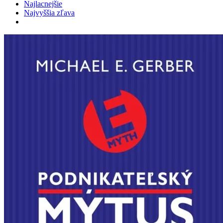
Najlacnejšie
Najvyššia zľava