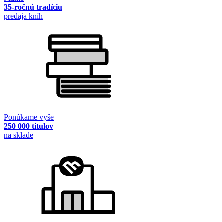
35-ročnú tradíciu
predaja kníh
Ponúkame vyše
250 000 titulov
na sklade