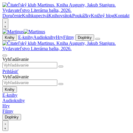
Doručenie
Kníhkupectvá
Knihovrátok
Poukážky
Knižný blog
Kontakt
E-knihy
Audioknihy
Hry
Filmy
Knihy
Doplnky
Vyhľadávanie
Prihlásiť
Vyhľadávanie
Knihy
E-knihy
Audioknihy
Hry
Filmy
Doplnky