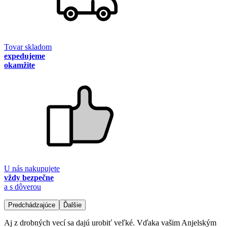
Tovar skladom
expedujeme
okamžite
U nás nakupujete
vždy bezpečne
a s dôverou
Predchádzajúce
Ďalšie
Aj z drobných vecí sa dajú urobiť veľké. Vďaka vašim Anjelským