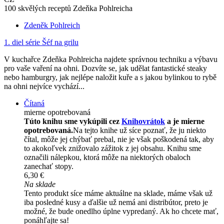
100 skvělých receptů Zdeňka Pohlreicha
Zdeněk Pohlreich
1. diel série
Šéf na grilu
V kuchařce Zdeňka Pohlreicha najdete správnou techniku a výbavu
pro vaše vaření na ohni. Dozvíte se, jak udělat fantastické steaky
nebo hamburgry, jak nejlépe naložit kuře a s jakou bylinkou to rybě
na ohni nejvíce vychází...
Čítaná
mierne opotrebovaná
Túto knihu sme vykúpili cez
Knihovrátok
a je mierne
opotrebovaná.
Na tejto knihe už síce poznať, že ju niekto
čítal, môže jej chýbať prebal, nie je však poškodená tak, aby
to akokoľvek znižovalo zážitok z jej obsahu. Knihu sme
označili nálepkou, ktorá môže na niektorých obaloch
zanechať stopy.
6,30 €
Na sklade
Tento produkt síce máme aktuálne na sklade, máme však už
iba posledné kusy a ďalšie už nemá ani distribútor, preto je
možné, že bude onedlho úplne vypredaný. Ak ho chcete mať,
ponáhľajte sa!