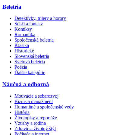
Beletria
Detektívky, trilery a horory
Sci-fi a fantasy
Komiksy
Romantika
Spoločenská beletria
Klasika
Historické
Slovenská beletria
Svetová beletria
Poézia
Ďalšie kategórie
Náučná a odborná
Motivácia a sebarozvoj
Biznis a manažment
Humanitné a spoločenské vedy
História
Životopisy a reportáže
Vzťahy a rodina
Zdravie a životný štýl
Počítače a internet