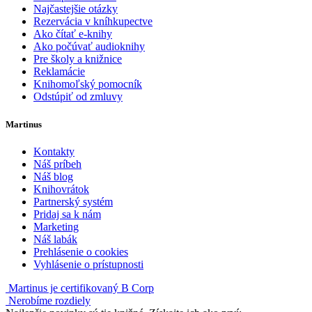
Najčastejšie otázky
Rezervácia v kníhkupectve
Ako čítať e-knihy
Ako počúvať audioknihy
Pre školy a knižnice
Reklamácie
Knihomoľský pomocník
Odstúpiť od zmluvy
Martinus
Kontakty
Náš príbeh
Náš blog
Knihovrátok
Partnerský systém
Pridaj sa k nám
Marketing
Náš labák
Prehlásenie o cookies
Vyhlásenie o prístupnosti
Martinus je certifikovaný B Corp
Nerobíme rozdiely