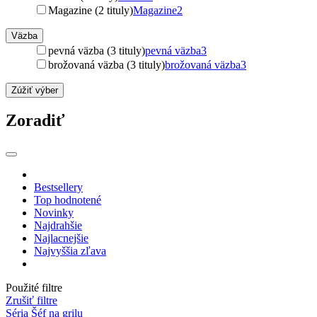
Magazine (2 tituly)
Magazine
2
Väzba
pevná väzba (3 tituly)
pevná väzba
3
brožovaná väzba (3 tituly)
brožovaná väzba
3
Zúžiť výber
Zoradiť
Bestsellery
Top hodnotené
Novinky
Najdrahšie
Najlacnejšie
Najvyššia zľava
Použité filtre
Zrušiť filtre
Séria Šéf na grilu