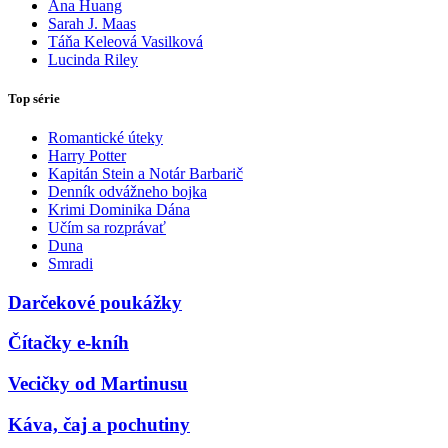
Ana Huang
Sarah J. Maas
Táňa Keleová Vasilková
Lucinda Riley
Top série
Romantické úteky
Harry Potter
Kapitán Stein a Notár Barbarič
Denník odvážneho bojka
Krimi Dominika Dána
Učím sa rozprávať
Duna
Smradi
Darčekové poukážky
Čítačky e-kníh
Vecičky od Martinusu
Káva, čaj a pochutiny