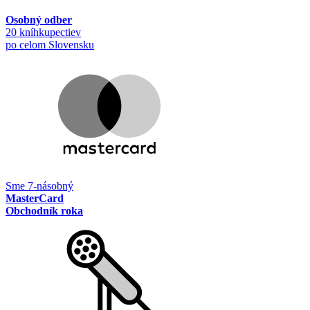
Osobný odber
20 kníhkupectiev
po celom Slovensku
Sme 7-násobný
MasterCard
Obchodník roka