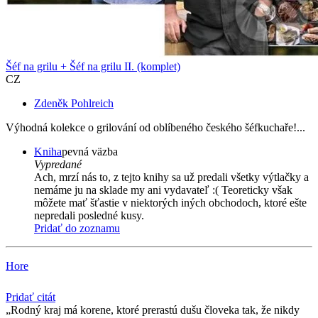
Šéf na grilu + Šéf na grilu II. (komplet)
CZ
Zdeněk Pohlreich
Výhodná kolekce o grilování od oblíbeného českého šéfkuchaře!...
Kniha
pevná väzba
Vypredané
Ach, mrzí nás to, z tejto knihy sa už predali všetky výtlačky a
nemáme ju na sklade my ani vydavateľ :( Teoreticky však
môžete mať šťastie v niektorých iných obchodoch, ktoré ešte
nepredali posledné kusy.
Pridať do zoznamu
Hore
Pridať citát
Rodný kraj má korene, ktoré prerastú dušu človeka tak, že nikdy