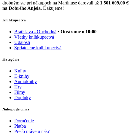
drobným ste pri nákupoch na Martinuse darovali už
1 501 609,00 €
na Dobrého Anjela
. Ďakujeme!
Kníhkupectvá
Bratislava - Obchodná
• Otvárame o 10:00
Všetky kníhkupectvá
Udalosti
Spriatelené kníhkupectvá
Kategórie
Knihy
E-knihy
Audioknihy
Hry
Filmy
Doplnky
Nakupujte u nás
Doručenie
Platba
Prečo práve u nás?