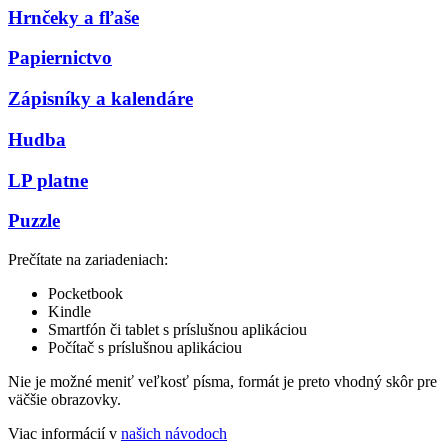
Hrnčeky a fľaše
Papiernictvo
Zápisníky a kalendáre
Hudba
LP platne
Puzzle
Prečítate na zariadeniach:
Pocketbook
Kindle
Smartfón či tablet s príslušnou aplikáciou
Počítač s príslušnou aplikáciou
Nie je možné meniť veľkosť písma, formát je preto vhodný skôr pre
väčšie obrazovky.
Viac informácií v
našich návodoch