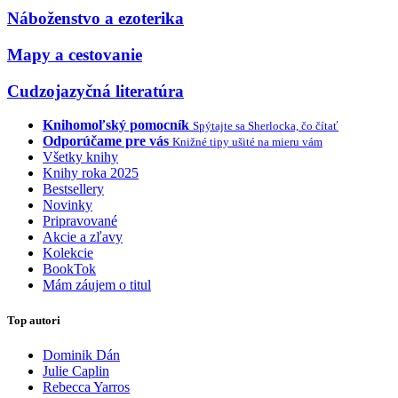
Náboženstvo a ezoterika
Mapy a cestovanie
Cudzojazyčná literatúra
Knihomoľský pomocník
Spýtajte sa Sherlocka, čo čítať
Odporúčame pre vás
Knižné tipy ušité na mieru vám
Všetky knihy
Knihy roka 2025
Bestsellery
Novinky
Pripravované
Akcie a zľavy
Kolekcie
BookTok
Mám záujem o titul
Top autori
Dominik Dán
Julie Caplin
Rebecca Yarros