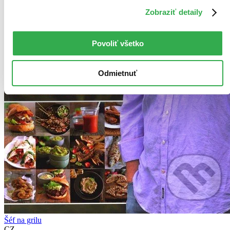
Zobraziť detaily
Povoliť všetko
Odmietnuť
Šéf na grilu
CZ