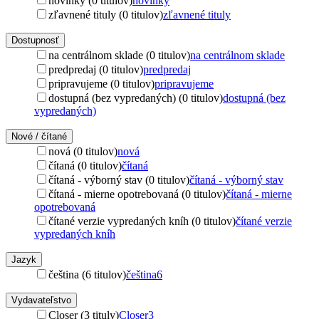
novinky (0 titulov)
novinky
zľavnené tituly (0 titulov)
zľavnené tituly
Dostupnosť
na centrálnom sklade (0 titulov)
na centrálnom sklade
predpredaj (0 titulov)
predpredaj
pripravujeme (0 titulov)
pripravujeme
dostupná (bez vypredaných) (0 titulov)
dostupná (bez
vypredaných)
Nové / čítané
nová (0 titulov)
nová
čítaná (0 titulov)
čítaná
čítaná - výborný stav (0 titulov)
čítaná - výborný stav
čítaná - mierne opotrebovaná (0 titulov)
čítaná - mierne
opotrebovaná
čítané verzie vypredaných kníh (0 titulov)
čítané verzie
vypredaných kníh
Jazyk
čeština (6 titulov)
čeština
6
Vydavateľstvo
Closer (3 tituly)
Closer
3