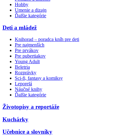
Hobby
Umenie a dizajn
Ďalšie kategórie
Deti a mládež
Knihorad – poradca kníh pre deti
Pre najmenších
Pre prvákov
Pre pubertiakov
Young Adult
Beletria
Rozprávky
Sci-fi, fantasy a komiksy
Leporelá
Náučné knihy
Ďalšie kategórie
Životopisy a reportáže
Kuchárky
Učebnice a slovníky