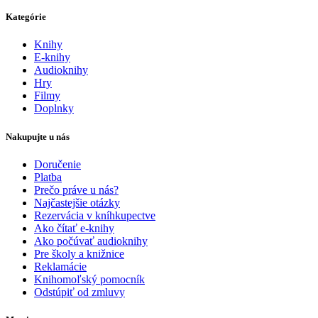
Kategórie
Knihy
E-knihy
Audioknihy
Hry
Filmy
Doplnky
Nakupujte u nás
Doručenie
Platba
Prečo práve u nás?
Najčastejšie otázky
Rezervácia v kníhkupectve
Ako čítať e-knihy
Ako počúvať audioknihy
Pre školy a knižnice
Reklamácie
Knihomoľský pomocník
Odstúpiť od zmluvy