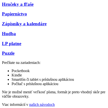
Hrnčeky a fľaše
Papiernictvo
Zápisníky a kalendáre
Hudba
LP platne
Puzzle
Prečítate na zariadeniach:
Pocketbook
Kindle
Smartfón či tablet s príslušnou aplikáciou
Počítač s príslušnou aplikáciou
Nie je možné meniť veľkosť písma, formát je preto vhodný skôr pre
väčšie obrazovky.
Viac informácií v
našich návodoch