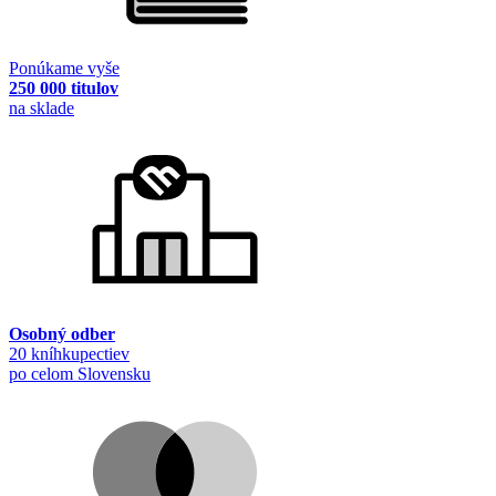
Ponúkame vyše
250 000 titulov
na sklade
Osobný odber
20 kníhkupectiev
po celom Slovensku