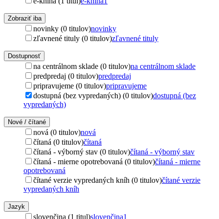
e-kniha (1 titul)
e-kniha
1
Zobraziť iba
novinky (0 titulov)
novinky
zľavnené tituly (0 titulov)
zľavnené tituly
Dostupnosť
na centrálnom sklade (0 titulov)
na centrálnom sklade
predpredaj (0 titulov)
predpredaj
pripravujeme (0 titulov)
pripravujeme
dostupná (bez vypredaných) (0 titulov)
dostupná (bez
vypredaných)
Nové / čítané
nová (0 titulov)
nová
čítaná (0 titulov)
čítaná
čítaná - výborný stav (0 titulov)
čítaná - výborný stav
čítaná - mierne opotrebovaná (0 titulov)
čítaná - mierne
opotrebovaná
čítané verzie vypredaných kníh (0 titulov)
čítané verzie
vypredaných kníh
Jazyk
slovenčina (1 titul)
slovenčina
1