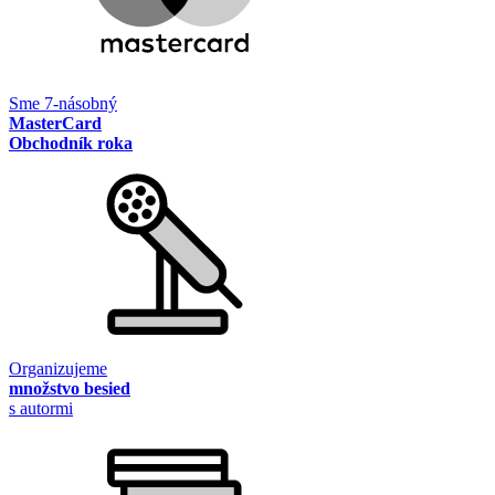
Sme 7-násobný
MasterCard
Obchodník roka
Organizujeme
množstvo besied
s autormi