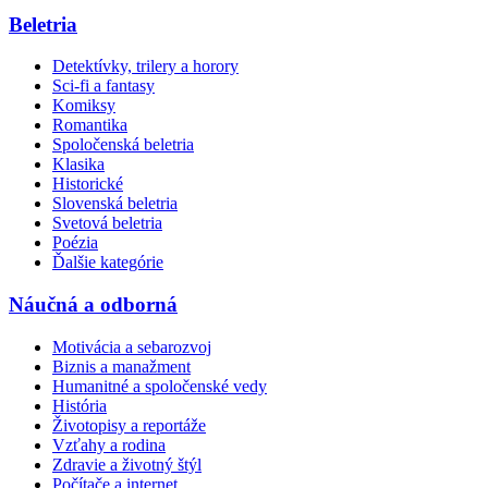
Beletria
Detektívky, trilery a horory
Sci-fi a fantasy
Komiksy
Romantika
Spoločenská beletria
Klasika
Historické
Slovenská beletria
Svetová beletria
Poézia
Ďalšie kategórie
Náučná a odborná
Motivácia a sebarozvoj
Biznis a manažment
Humanitné a spoločenské vedy
História
Životopisy a reportáže
Vzťahy a rodina
Zdravie a životný štýl
Počítače a internet