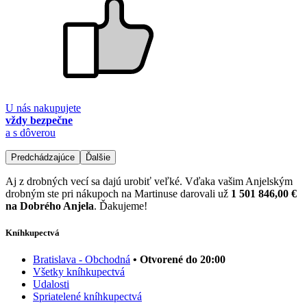
U nás nakupujete
vždy bezpečne
a s dôverou
Predchádzajúce
Ďalšie
Aj z drobných vecí sa dajú urobiť veľké. Vďaka vašim Anjelským
drobným ste pri nákupoch na Martinuse darovali už
1 501 846,00 €
na Dobrého Anjela
. Ďakujeme!
Kníhkupectvá
Bratislava - Obchodná
• Otvorené do 20:00
Všetky kníhkupectvá
Udalosti
Spriatelené kníhkupectvá