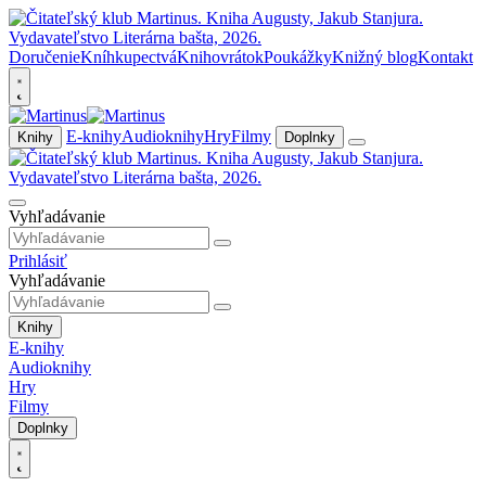
Doručenie
Kníhkupectvá
Knihovrátok
Poukážky
Knižný blog
Kontakt
E-knihy
Audioknihy
Hry
Filmy
Knihy
Doplnky
Vyhľadávanie
Prihlásiť
Vyhľadávanie
Knihy
E-knihy
Audioknihy
Hry
Filmy
Doplnky