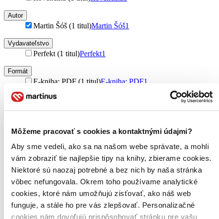
Autor
Martin Šóš (1 titul)
Martin Šóš
1
Vydavateľstvo
Perfekt (1 titul)
Perfekt
1
Formát
E-kniha: PDF (1 titul)
E-kniha: PDF
1
Zúžiť výber
Zoradiť
Môžeme pracovať s cookies a kontaktnými údajmi?
Aby sme vedeli, ako sa na našom webe správate, a mohli
vám zobraziť tie najlepšie tipy na knihy, zbierame cookies.
Bestsellery
Niektoré sú naozaj potrebné a bez nich by naša stránka
Top hodnotené
vôbec nefungovala. Okrem toho používame analytické
Novinky
Najdrahšie
cookies, ktoré nám umožňujú zisťovať, ako náš web
Najlacnejšie
funguje, a stále ho pre vás zlepšovať. Personalizačné
Najvyššia zľava
cookies nám dovoľujú prispôsobovať stránku pre vašu