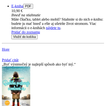
E-kniha
PDF
10,90 €
Ihneď na stiahnutie
Máte čítačku, tablet alebo mobil? Stiahnite si do nich e-knihu:
budete ju mať hneď a ešte aj ušetríte život stromom. Viac
informácii o e-knihách
nájdete tu
.
Pridať do zoznamu
Vložiť do košíka
Hore
Pridať citát
Byť výnimočný je najlepší spôsob ako byť iný.