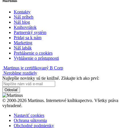
Martinus
Kontakty
Náš príbeh
Náš blog
Knihovrátok
Partnerský systém
Pridaj sa k nám
Marketing
Náš labák
Prehlásenie o cookies
Vyhlásenie o prístupnosti
Martinus je certifikovaný B Corp
Nerobíme rozdiely
Najlepšie novinky sú tie knižné. Získajte ich ako prví:
Odoslať
© 2000-2026 Martinus. Internetové kníhkupectvo. Všetky práva
vyhradené.
Nastaviť cookies
Ochrana súkromia
Obchodné podmienky