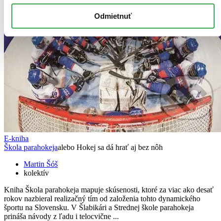
Odmietnuť
E-kniha
Škola parahokeja
alebo Hokej sa dá hrať aj bez nôh
Martin Šóš
kolektív
Kniha Škola parahokeja mapuje skúsenosti, ktoré za viac ako desať
rokov nazbieral realizačný tím od založenia tohto dynamického
športu na Slovensku. V Šlabikári a Strednej škole parahokeja
prináša návody z ľadu i telocvične ...