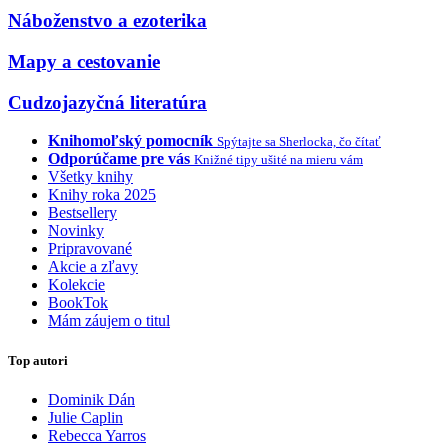
Náboženstvo a ezoterika
Mapy a cestovanie
Cudzojazyčná literatúra
Knihomoľský pomocník
Spýtajte sa Sherlocka, čo čítať
Odporúčame pre vás
Knižné tipy ušité na mieru vám
Všetky knihy
Knihy roka 2025
Bestsellery
Novinky
Pripravované
Akcie a zľavy
Kolekcie
BookTok
Mám záujem o titul
Top autori
Dominik Dán
Julie Caplin
Rebecca Yarros