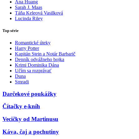
Ana Huang
Sarah J. Maas
Táňa Keleová Vasilková
Lucinda Riley
Top série
Romantické úteky
Harry Potter
Kapitán Stein a Notár Barbarič
Denník odvážneho bojka
Krimi Dominika Dána
Učím sa rozprávať
Duna
Smradi
Darčekové poukážky
Čítačky e-kníh
Vecičky od Martinusu
Káva, čaj a pochutiny