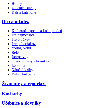
Hobby
Umenie a dizajn
Ďalšie kategórie
Deti a mládež
Knihorad – poradca kníh pre deti
Pre najmenších
Pre prvákov
Pre pubertiakov
Young Adult
Beletria
Rozprávky
Sci-fi, fantasy a komiksy
Leporelá
Náučné knihy
Ďalšie kategórie
Životopisy a reportáže
Kuchárky
Učebnice a slovníky