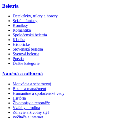
Beletria
Detektívky, trilery a horory
Sci-fi a fantasy
Komiksy
Romantika
Spoločenská beletria
Klasika
Historické
Slovenská beletria
Svetová beletria
Poézia
Ďalšie kategórie
Náučná a odborná
Motivácia a sebarozvoj
Biznis a manažment
Humanitné a spoločenské vedy
História
Životopisy a reportáže
Vzťahy a rodina
Zdravie a životný štýl
Počítače a internet