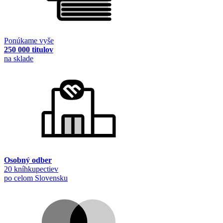
Ponúkame vyše
250 000 titulov
na sklade
Osobný odber
20 kníhkupectiev
po celom Slovensku