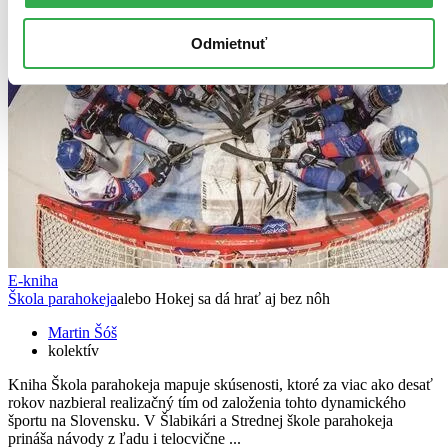
Odmietnuť
E-kniha
Škola parahokeja
alebo Hokej sa dá hrať aj bez nôh
Martin Šóš
kolektív
Kniha Škola parahokeja mapuje skúsenosti, ktoré za viac ako desať
rokov nazbieral realizačný tím od založenia tohto dynamického
športu na Slovensku. V Šlabikári a Strednej škole parahokeja
prináša návody z ľadu i telocvične ...