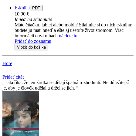
E-kniha
PDF
10,90 €
Ihneď na stiahnutie
Máte čítačku, tablet alebo mobil? Stiahnite si do nich e-knihu:
budete ju mať hneď a ešte aj ušetríte život stromom. Viac
informácii o e-knihách
nájdete tu
.
Pridať do zoznamu
Vložiť do košíka
Hore
Pridať citát
Táta říka, že jen zřídka se dělají špatná rozhodnutí. Nejdůležitější
je, aby je člověk udělal a držel se jich.