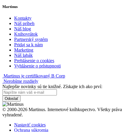
Martinus
Kontakty
Náš príbeh
Náš blog
Knihovrátok
Partnerský systém
Pridaj sa k nám
Marketing
Náš labák
Prehlásenie o cookies
Vyhlásenie o prístupnosti
Martinus je certifikovaný B Corp
Nerobíme rozdiely
Najlepšie novinky sú tie knižné. Získajte ich ako prví:
Odoslať
© 2000-2026 Martinus. Internetové kníhkupectvo. Všetky práva
vyhradené.
Nastaviť cookies
Ochrana súkromia