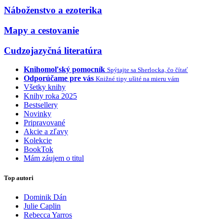
Náboženstvo a ezoterika
Mapy a cestovanie
Cudzojazyčná literatúra
Knihomoľský pomocník
Spýtajte sa Sherlocka, čo čítať
Odporúčame pre vás
Knižné tipy ušité na mieru vám
Všetky knihy
Knihy roka 2025
Bestsellery
Novinky
Pripravované
Akcie a zľavy
Kolekcie
BookTok
Mám záujem o titul
Top autori
Dominik Dán
Julie Caplin
Rebecca Yarros