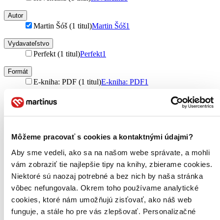
Autor
Martin Šóš (1 titul)
Martin Šóš
1
Vydavateľstvo
Perfekt (1 titul)
Perfekt
1
Formát
E-kniha: PDF (1 titul)
E-kniha: PDF
1
Zúžiť výber
Zoradiť
Môžeme pracovať s cookies a kontaktnými údajmi?
Aby sme vedeli, ako sa na našom webe správate, a mohli
vám zobraziť tie najlepšie tipy na knihy, zbierame cookies.
Bestsellery
Niektoré sú naozaj potrebné a bez nich by naša stránka
Top hodnotené
Novinky
vôbec nefungovala. Okrem toho používame analytické
Najdrahšie
cookies, ktoré nám umožňujú zisťovať, ako náš web
Najlacnejšie
funguje, a stále ho pre vás zlepšovať. Personalizačné
Najvyššia zľava