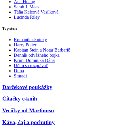
Ana Huang
Sarah J. Maas
Táňa Keleová Vasilková
Lucinda Riley
Top série
Romantické úteky
Harry Potter
Kapitán Stein a Notár Barbarič
Denník odvážneho bojka
Krimi Dominika Dána
Učím sa rozprávať
Duna
Smradi
Darčekové poukážky
Čítačky e-kníh
Vecičky od Martinusu
Káva, čaj a pochutiny