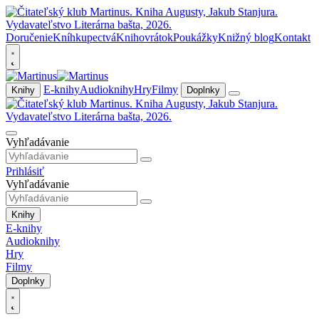
Doručenie
Kníhkupectvá
Knihovrátok
Poukážky
Knižný blog
Kontakt
E-knihy
Audioknihy
Hry
Filmy
Knihy
Doplnky
Vyhľadávanie
Prihlásiť
Vyhľadávanie
Knihy
E-knihy
Audioknihy
Hry
Filmy
Doplnky