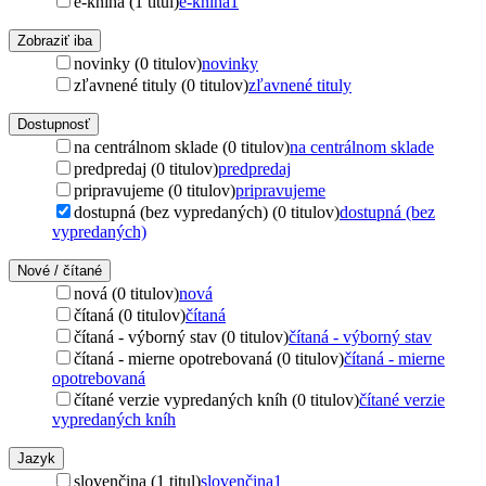
e-kniha (1 titul)
e-kniha
1
Zobraziť iba
novinky (0 titulov)
novinky
zľavnené tituly (0 titulov)
zľavnené tituly
Dostupnosť
na centrálnom sklade (0 titulov)
na centrálnom sklade
predpredaj (0 titulov)
predpredaj
pripravujeme (0 titulov)
pripravujeme
dostupná (bez vypredaných) (0 titulov)
dostupná (bez
vypredaných)
Nové / čítané
nová (0 titulov)
nová
čítaná (0 titulov)
čítaná
čítaná - výborný stav (0 titulov)
čítaná - výborný stav
čítaná - mierne opotrebovaná (0 titulov)
čítaná - mierne
opotrebovaná
čítané verzie vypredaných kníh (0 titulov)
čítané verzie
vypredaných kníh
Jazyk
slovenčina (1 titul)
slovenčina
1