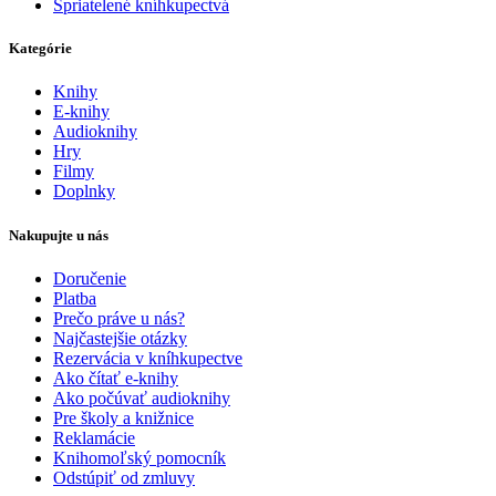
Spriatelené kníhkupectvá
Kategórie
Knihy
E-knihy
Audioknihy
Hry
Filmy
Doplnky
Nakupujte u nás
Doručenie
Platba
Prečo práve u nás?
Najčastejšie otázky
Rezervácia v kníhkupectve
Ako čítať e-knihy
Ako počúvať audioknihy
Pre školy a knižnice
Reklamácie
Knihomoľský pomocník
Odstúpiť od zmluvy