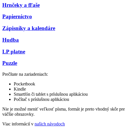
Hrnčeky a fľaše
Papiernictvo
Zápisníky a kalendáre
Hudba
LP platne
Puzzle
Prečítate na zariadeniach:
Pocketbook
Kindle
Smartfón či tablet s príslušnou aplikáciou
Počítač s príslušnou aplikáciou
Nie je možné meniť veľkosť písma, formát je preto vhodný skôr pre
väčšie obrazovky.
Viac informácií v
našich návodoch