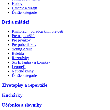
Hobby
Umenie a dizajn
Ďalšie kategórie
Deti a mládež
Knihorad – poradca kníh pre deti
Pre najmenších
Pre prvákov
Pre pubertiakov
Young Adult
Beletria
Rozprávky
Sci-fi, fantasy a komiksy
Leporelá
Náučné knihy
Ďalšie kategórie
Životopisy a reportáže
Kuchárky
Učebnice a slovníky