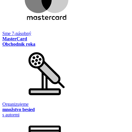
Sme 7-násobný
MasterCard
Obchodník roka
Organizujeme
množstvo besied
s autormi