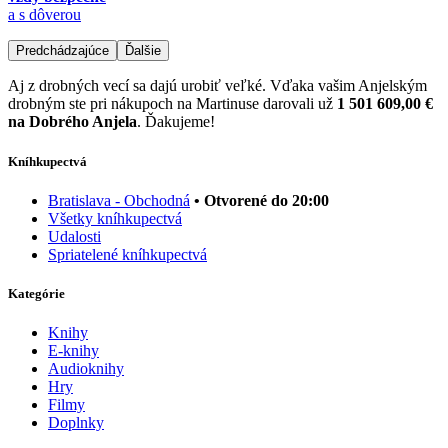
a s dôverou
Predchádzajúce
Ďalšie
Aj z drobných vecí sa dajú urobiť veľké. Vďaka vašim Anjelským
drobným ste pri nákupoch na Martinuse darovali už
1 501 609,00 €
na Dobrého Anjela
. Ďakujeme!
Kníhkupectvá
Bratislava - Obchodná
• Otvorené do 20:00
Všetky kníhkupectvá
Udalosti
Spriatelené kníhkupectvá
Kategórie
Knihy
E-knihy
Audioknihy
Hry
Filmy
Doplnky