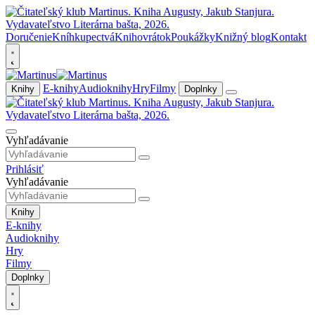
Doručenie
Kníhkupectvá
Knihovrátok
Poukážky
Knižný blog
Kontakt
E-knihy
Audioknihy
Hry
Filmy
Knihy
Doplnky
Vyhľadávanie
Prihlásiť
Vyhľadávanie
Knihy
E-knihy
Audioknihy
Hry
Filmy
Doplnky