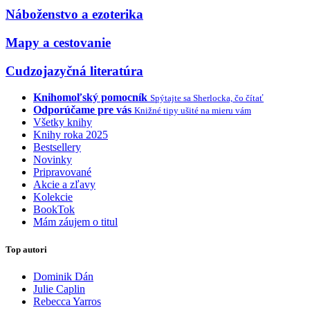
Náboženstvo a ezoterika
Mapy a cestovanie
Cudzojazyčná literatúra
Knihomoľský pomocník
Spýtajte sa Sherlocka, čo čítať
Odporúčame pre vás
Knižné tipy ušité na mieru vám
Všetky knihy
Knihy roka 2025
Bestsellery
Novinky
Pripravované
Akcie a zľavy
Kolekcie
BookTok
Mám záujem o titul
Top autori
Dominik Dán
Julie Caplin
Rebecca Yarros