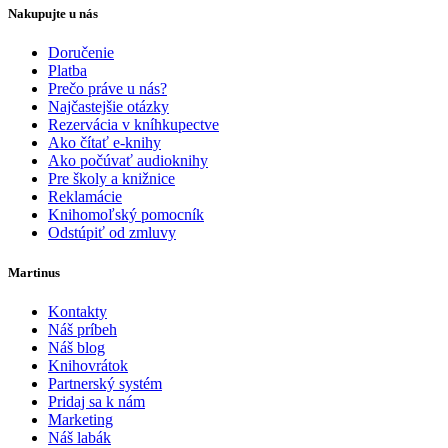
Nakupujte u nás
Doručenie
Platba
Prečo práve u nás?
Najčastejšie otázky
Rezervácia v kníhkupectve
Ako čítať e-knihy
Ako počúvať audioknihy
Pre školy a knižnice
Reklamácie
Knihomoľský pomocník
Odstúpiť od zmluvy
Martinus
Kontakty
Náš príbeh
Náš blog
Knihovrátok
Partnerský systém
Pridaj sa k nám
Marketing
Náš labák