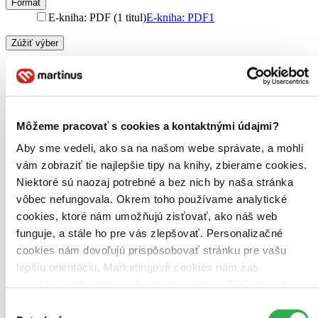
Formát
E-kniha: PDF (1 titul)
E-kniha: PDF
1
Zúžiť výber
Zoradiť
Môžeme pracovať s cookies a kontaktnými údajmi?
Bestsellery
Aby sme vedeli, ako sa na našom webe správate, a mohli
Top hodnotené
vám zobraziť tie najlepšie tipy na knihy, zbierame cookies.
Novinky
Najdrahšie
Niektoré sú naozaj potrebné a bez nich by naša stránka
Najlacnejšie
vôbec nefungovala. Okrem toho používame analytické
Najvyššia zľava
cookies, ktoré nám umožňujú zisťovať, ako náš web
funguje, a stále ho pre vás zlepšovať. Personalizačné
cookies nám dovoľujú prispôsobovať stránku pre vašu
lepšiu orientáciu. Marketingové cookies nám zas
umožňujú zobrazenie relevantnej reklamy. Niektoré údaje
zdieľame aj s tretími stranami. Veľmi by nám pomohlo,
Výber