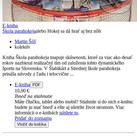
E-kniha
Škola parahokeja
alebo Hokej sa dá hrať aj bez nôh
Martin Šóš
kolektív
Kniha Škola parahokeja mapuje skúsenosti, ktoré za viac ako desať
rokov nazbieral realizačný tím od založenia tohto dynamického
športu na Slovensku. V Šlabikári a Strednej škole parahokeja
prináša návody z ľadu i telocvične ...
E-kniha
PDF
10,90 €
Ihneď na stiahnutie
Máte čítačku, tablet alebo mobil? Stiahnite si do nich e-knihu:
budete ju mať hneď a ešte aj ušetríte život stromom. Viac
informácii o e-knihách
nájdete tu
.
Pridať do zoznamu
Vložiť do košíka