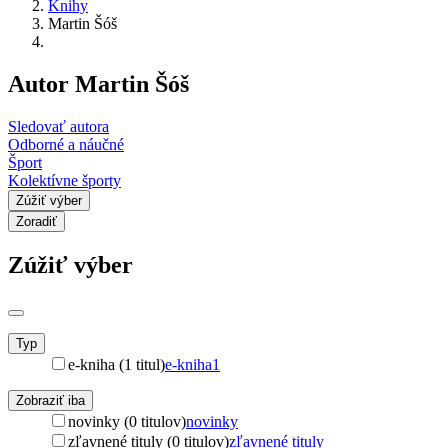
Knihy
Martin Šóš
Autor Martin Šóš
Sledovať autora
Odborné a náučné
Šport
Kolektívne športy
Zúžiť výber
Zoradiť
Zúžiť výber
Typ
e-kniha (1 titul)
e-kniha
1
Zobraziť iba
novinky (0 titulov)
novinky
zľavnené tituly (0 titulov)
zľavnené tituly