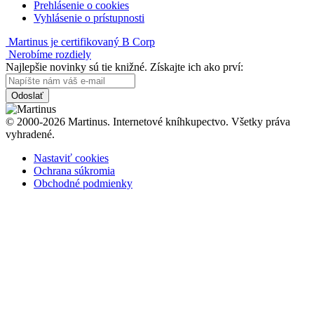
Prehlásenie o cookies
Vyhlásenie o prístupnosti
Martinus je certifikovaný B Corp
Nerobíme rozdiely
Najlepšie novinky sú tie knižné. Získajte ich ako prví:
Odoslať
© 2000-2026 Martinus. Internetové kníhkupectvo. Všetky práva
vyhradené.
Nastaviť cookies
Ochrana súkromia
Obchodné podmienky