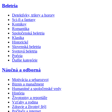
Beletria
Detektívky, trilery a horory
Sci-fi a fantasy
Komiksy
Romantika
Spoločenská beletria
Klasika
Historické
Slovenská beletria
Svetová beletria
Poézia
Ďalšie kategórie
Náučná a odborná
Motivácia a sebarozvoj
Biznis a manažment
Humanitné a spoločenské vedy
História
Životopisy a reportáže
Vzťahy a rodina
Zdravie a životný štýl
Počítače a internet