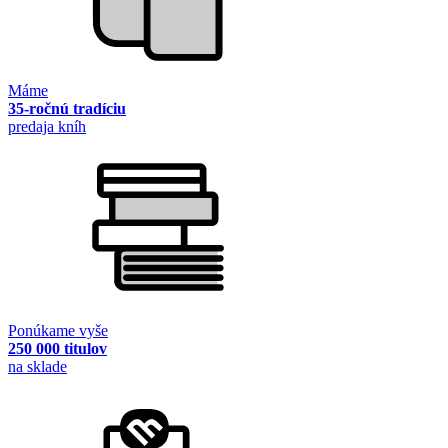
Máme
35-ročnú tradíciu
predaja kníh
Ponúkame vyše
250 000 titulov
na sklade