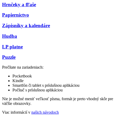
Hrnčeky a fľaše
Papiernictvo
Zápisníky a kalendáre
Hudba
LP platne
Puzzle
Prečítate na zariadeniach:
Pocketbook
Kindle
Smartfón či tablet s príslušnou aplikáciou
Počítač s príslušnou aplikáciou
Nie je možné meniť veľkosť písma, formát je preto vhodný skôr pre
väčšie obrazovky.
Viac informácií v
našich návodoch