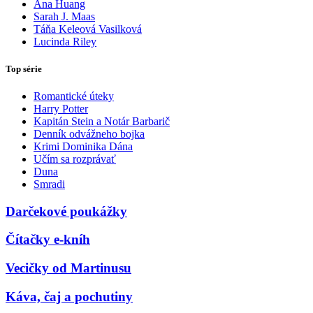
Ana Huang
Sarah J. Maas
Táňa Keleová Vasilková
Lucinda Riley
Top série
Romantické úteky
Harry Potter
Kapitán Stein a Notár Barbarič
Denník odvážneho bojka
Krimi Dominika Dána
Učím sa rozprávať
Duna
Smradi
Darčekové poukážky
Čítačky e-kníh
Vecičky od Martinusu
Káva, čaj a pochutiny