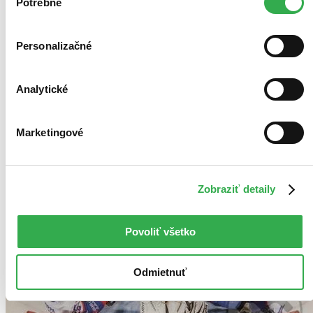
keby sme mohli používať všetky tieto cookies. Ďakujeme!
Potrebné
súhlasu
Personalizačné
Analytické
Marketingové
Zobraziť detaily
Povoliť všetko
Odmietnuť