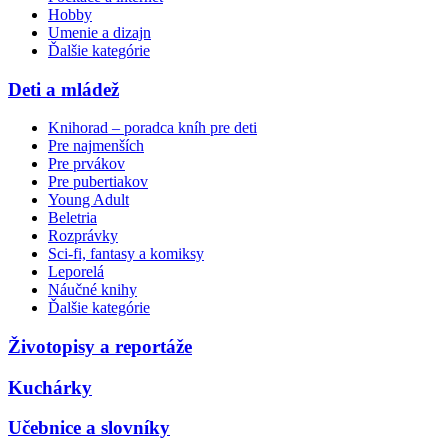
Hobby
Umenie a dizajn
Ďalšie kategórie
Deti a mládež
Knihorad – poradca kníh pre deti
Pre najmenších
Pre prvákov
Pre pubertiakov
Young Adult
Beletria
Rozprávky
Sci-fi, fantasy a komiksy
Leporelá
Náučné knihy
Ďalšie kategórie
Životopisy a reportáže
Kuchárky
Učebnice a slovníky