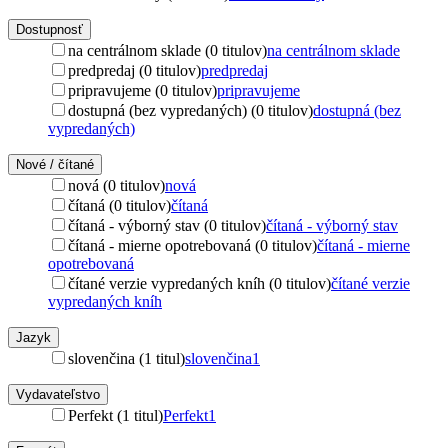
Dostupnosť
na centrálnom sklade (0 titulov)
na centrálnom sklade
predpredaj (0 titulov)
predpredaj
pripravujeme (0 titulov)
pripravujeme
dostupná (bez vypredaných) (0 titulov)
dostupná (bez
vypredaných)
Nové / čítané
nová (0 titulov)
nová
čítaná (0 titulov)
čítaná
čítaná - výborný stav (0 titulov)
čítaná - výborný stav
čítaná - mierne opotrebovaná (0 titulov)
čítaná - mierne
opotrebovaná
čítané verzie vypredaných kníh (0 titulov)
čítané verzie
vypredaných kníh
Jazyk
slovenčina (1 titul)
slovenčina
1
Vydavateľstvo
Perfekt (1 titul)
Perfekt
1